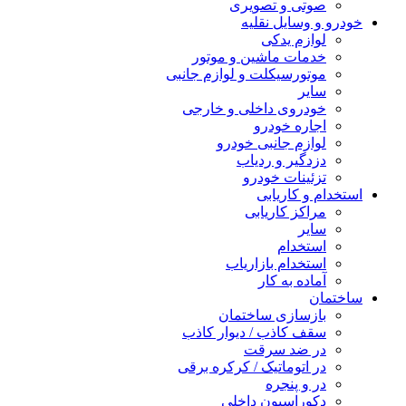
صوتی و تصویری
خودرو و وسایل نقلیه
لوازم یدکی
خدمات ماشین و موتور
موتورسیکلت و لوازم جانبی
سایر
خودروی داخلی و خارجی
اجاره خودرو
لوازم جانبی خودرو
دزدگیر و ردیاب
تزئینات خودرو
استخدام و کاریابی
مراکز کاریابی
سایر
استخدام
استخدام بازاریاب
آماده به کار
ساختمان
بازسازی ساختمان
سقف کاذب / دیوار کاذب
در ضد سرقت
در اتوماتیک / کرکره برقی
در و پنجره
دکوراسیون داخلی