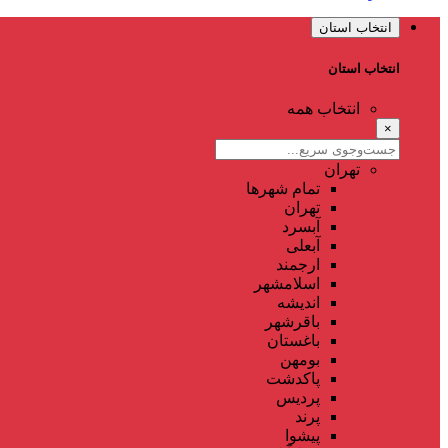
انتخاب استان
انتخاب استان
انتخاب همه
×
تهران
تمام شهر‌ها
تهران
آبسرد
آبعلی
ارجمند
اسلامشهر
اندیشه
باقرشهر
باغستان
بومهن
پاکدشت
پردیس
پرند
پیشوا