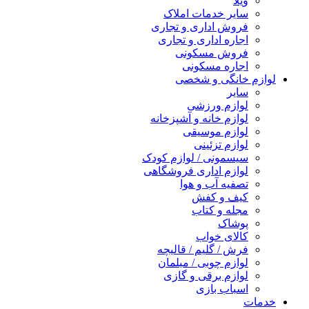
ویلا
سایر خدمات املاک
فروش اداری و تجاری
اجاره اداری و تجاری
فروش مسکونی
اجاره مسکونی
لوازم خانگی و شخصی
سایر
لوازم ورزشی
لوازم خانه و آشپزخانه
لوازم موسیقی
لوازم تزئینی
سیسمونی / لوازم کودک
لوازم اداری فروشگاهی
تصفیه آب و هوا
کیف و کفش
مجله و کتاب
پوشاک
کالای خواب
فرش / گلیم / قالیچه
لوازم چوبی / مبلمان
لوازم برقی و گازی
اسباب بازی
خدمات