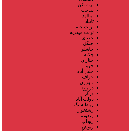
بردسکن
بیدخت
بینالود
تایباد
تربت جام
تربت حیدریه
جغتای
جنگل
چاشلو
چکنه
چناران
خرو
خلیل آباد
خواف
داورزن
در رود
درگز
دولت آباد
رباط سنگ
رشتخوار
رضویه
روداب
ریوش