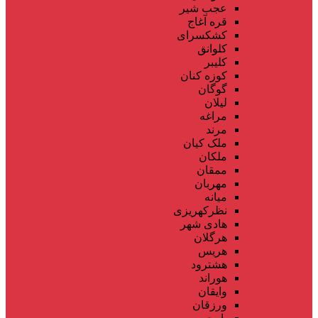
عجب شیر
قره آغاج
کشکسرای
کلوانق
کلیبر
کوزه کنان
گوگان
لیلان
مراغه
مرند
ملک کیان
ملکان
ممقان
مهربان
میانه
نظرکهریزی
هادی شهر
هرگلان
هریس
هشترود
هوراند
وایقان
ورزقان