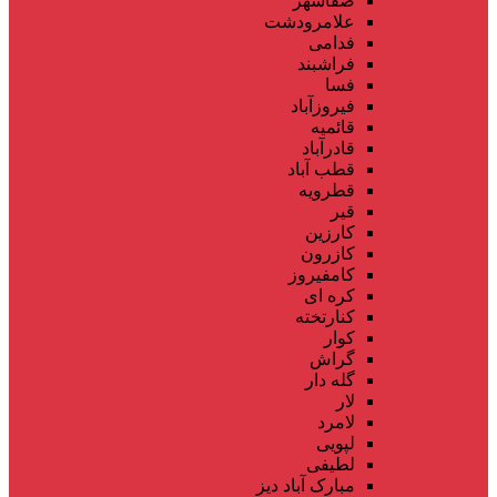
صفاشهر
علامرودشت
فدامی
فراشبند
فسا
فیروزآباد
قائمیه
قادرآباد
قطب آباد
قطرویه
قیر
کارزین
کازرون
کامفیروز
کره ای
کنارتخته
کوار
گراش
گله دار
لار
لامرد
لپویی
لطیفی
مبارک آباد دیز