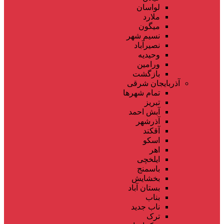
لواسان
ملارد
میگون
نسیم شهر
نصیرآباد
وحیدیه
ورامین
بازگشت
آذربایجان شرقی
تمام شهر‌ها
تبریز
آبش احمد
آذرشهر
آقکند
اسکو
اهر
ایلخچی
باسمنج
بخشایش
بستان آباد
بناب
ناب جدید
ترک