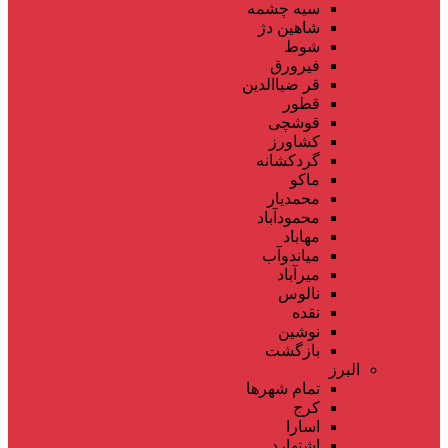
سیه چشمه
شاهین دژ
شوط
فیرورق
قر ضیاالدین
قطور
قوشچی
کشاورز
گردکشانه
ماکو
محمدیار
محمودآباد
مهاباد
میاندوآب
میرآباد
نالوس
نقده
نوشین
بازگشت
البرز
تمام شهر‌ها
کرج
اسارا
اشتهارد