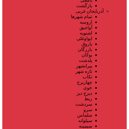
یامچی
بازگشت
آذربایجان غربی
تمام شهر‌ها
ارومیه
آواجیق
اشنویه
ایواوغلی
باروق
بازرگان
بوکان
پلدشت
پیرانشهر
تازه شهر
تکاب
چهاربرج
خوی
دیزج دیز
ربط
سردشت
سرو
سلماس
سیلوانه
سیمینه