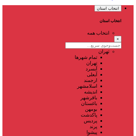
انتخاب استان
انتخاب استان
انتخاب همه
×
تهران
تمام شهر‌ها
تهران
آبسرد
آبعلی
ارجمند
اسلامشهر
اندیشه
باقرشهر
باغستان
بومهن
پاکدشت
پردیس
پرند
پیشوا