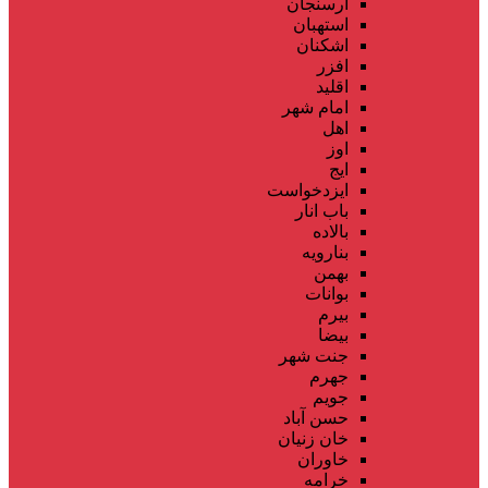
ارسنجان
استهبان
اشکنان
افزر
اقلید
امام شهر
اهل
اوز
ایج
ایزدخواست
باب انار
بالاده
بنارویه
بهمن
بوانات
بیرم
بیضا
جنت شهر
جهرم
جویم
حسن آباد
خان زنیان
خاوران
خرامه