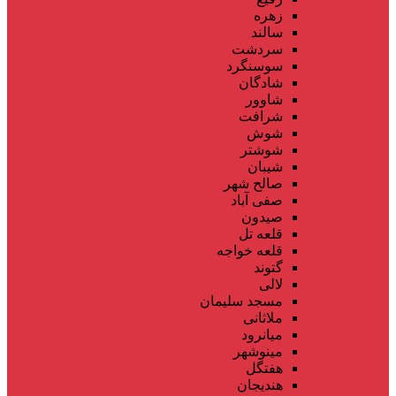
زهره
سالند
سردشت
سوسنگرد
شادگان
شاوور
شرافت
شوش
شوشتر
شیبان
صالح شهر
صفی آباد
صیدون
قلعه تل
قلعه خواجه
گتوند
لالی
مسجد سلیمان
ملاثانی
میانرود
مینوشهر
هفتگل
هندیجان