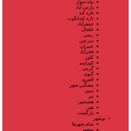
بیله سوار
پارس آباد
تازه کند
تازه کندانگوت
جعفرآباد
خلخال
رضی
سرعین
عنبران
فخرآباد
کلور
کوراییم
گرمی
گیوی
لاهرود
مشگین شهر
نمین
نیر
هشتجین
هیر
بازگشت
بوشهر
تمام شهر‌ها
بوشهر