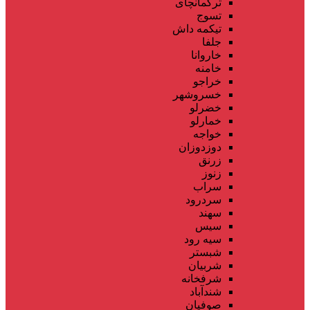
ترکمانچای
تسوج
تیکمه داش
جلفا
خاروانا
خامنه
خراجو
خسروشهر
خضرلو
خمارلو
خواجه
دوزدوزان
زرنق
زنوز
سراب
سردرود
سهند
سیس
سیه رود
شبستر
شربیان
شرفخانه
شندآباد
صوفیان