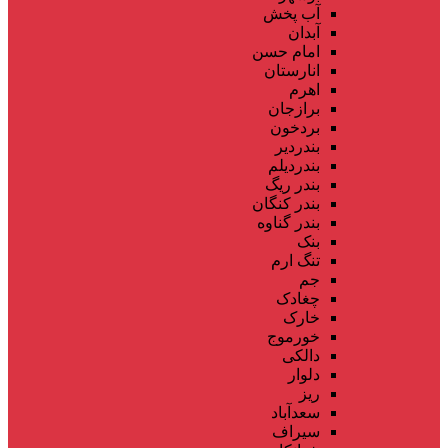
آب پخش
آبدان
امام حسن
انارستان
اهرم
برازجان
بردخون
بندردیر
بندردیلم
بندر ریگ
بندر کنگان
بندر گناوه
بنک
تنگ ارم
جم
چغادک
خارک
خورموج
دالکی
دلوار
ریز
سعدآباد
سیراف