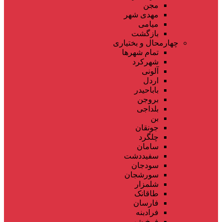
مجن
مهدی شهر
میامی
بازگشت
چهارمحال و بختیاری
تمام شهر‌ها
شهرکرد
آلونی
اردل
باباحیدر
بروجن
بلداجی
بن
جونقان
چلگرد
سامان
سفیددشت
سودجان
سورشجان
شلمزار
طاقانک
فارسان
فرادبنه
فرخ شهر