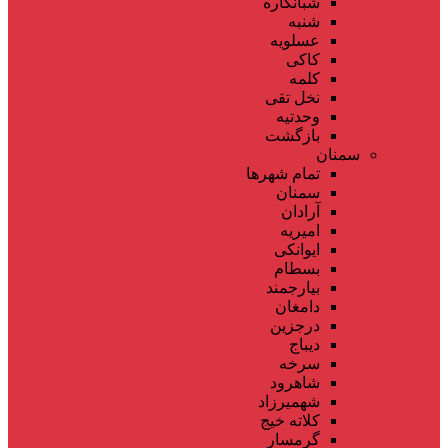
شبانکاره
شنبه
عسلویه
کاکی
کلمه
نخل تقی
وحدتیه
بازگشت
سمنان
تمام شهر‌ها
سمنان
آرادان
امیریه
ایوانکی
بسطام
بیارجمند
دامغان
درجزین
دیباج
سرخه
شاهرود
شهمیرزاد
کلاته خیج
گرمسار