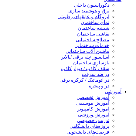
دکوراسیون داخلی
برق و هوشمند سازی
ایزوگام و عایقهای رطوبتی
نمای ساختمان
شیشه ساختمان
نقاشی ساختمان
مصالح ساختمانی
خدمات ساختمانی
ماشین آلات ساختمانی
آسانسور /پله برقی /بالابر
بازسازی ساختمان
سقف کاذب / دیوار کاذب
در ضد سرقت
در اتوماتیک / کرکره برقی
در و پنجره
آموزشی
آموزش تخصصی
آموزش موسیقی
آموزش کامپیوتر
آموزش ورزشی
تدریس خصوصی
پروژه‌های دانشگاهی
فرصت‌های دانشجویی