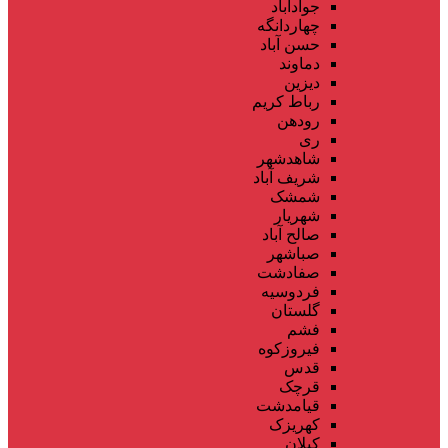
جوادآباد
چهاردانگه
حسن آباد
دماوند
دیزین
رباط کریم
رودهن
ری
شاهدشهر
شریف آباد
شمشک
شهریار
صالح آباد
صباشهر
صفادشت
فردوسیه
گلستان
فشم
فیروزکوه
قدس
قرچک
قیامدشت
کهریزک
کیلان