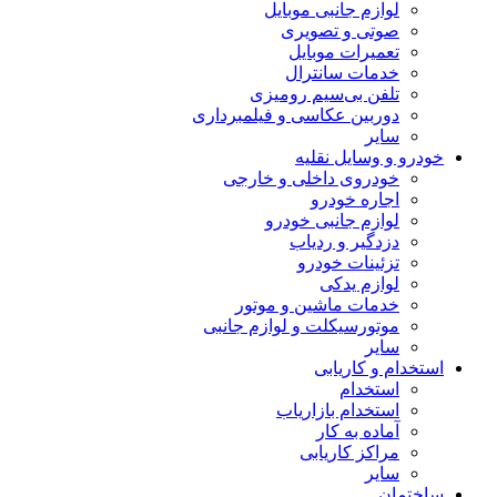
لوازم جانبی موبایل
صوتی و تصویری
تعمیرات موبایل
خدمات سانترال
تلفن بی‌سیم رومیزی
دوربین عکاسی و فیلمبرداری
سایر
خودرو و وسایل نقلیه
خودروی داخلی و خارجی
اجاره خودرو
لوازم جانبی خودرو
دزدگیر و ردیاب
تزئینات خودرو
لوازم یدکی
خدمات ماشین و موتور
موتورسیکلت و لوازم جانبی
سایر
استخدام و کاریابی
استخدام
استخدام بازاریاب
آماده به کار
مراکز کاریابی
سایر
ساختمان