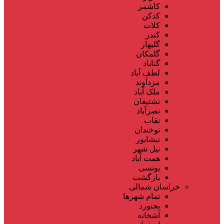
کاشمر
کدکن
کلات
کندر
گلبهار
گلمکان
گناباد
لطف آباد
مزدآوند
ملک آباد
نشتیفان
نصرآباد
نقاب
نوخندان
نیشابور
نیل شهر
همت آباد
یونسی
بازگشت
خراسان شمالی
تمام شهر‌ها
بجنورد
آشخانه