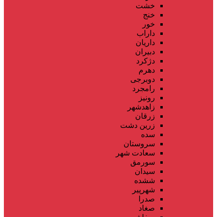
خشت
خنج
خور
داراب
داریان
دبیران
دژکرد
دهرم
دوبرجی
رامجرد
رونیز
زاهدشهر
زرقان
زرین دشت
سده
سروستان
سعادت شهر
سورمق
سیدان
ششده
شهرپیر
صدرا
صغاد