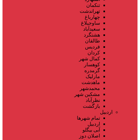
تنکمان
تهراندشت
چهارباغ
ساوجبلاغ
سعیدآباد
هشتگرد
طالقان
فردیس
کردان
کمال شهر
کوهسار
گرمدره
مارلیک
ماهدشت
محمدشهر
مشکین شهر
نظرآباد
بازگشت
اردبیل
تمام شهر‌ها
اردبیل
آبی بیگلو
اصلان دوز