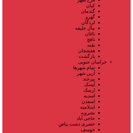
کیان
گندمان
گهرو
لردگان
مال خلیفه
ناغان
نافچ
نقنه
هفشجان
بازگشت
خراسان جنوبی
تمام شهر‌ها
آرین شهر
بیرجند
آیسک
ارسک
اسدیه
اسفدن
اسلامیه
بشرویه
حاجی آباد
خضری دشت بیاض
خوسف