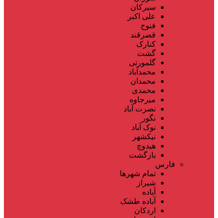
سیرکان
علی اکبر
فنوج
قصرقند
کنارک
گشت
گلمورتی
محمدآباد
محمدان
محمدی
میرجاوه
نصرت آباد
نگور
نوک آباد
نیکشهر
هیدوچ
بازگشت
فارس
تمام شهر‌ها
شیراز
آباده
آباده طشک
اردکان