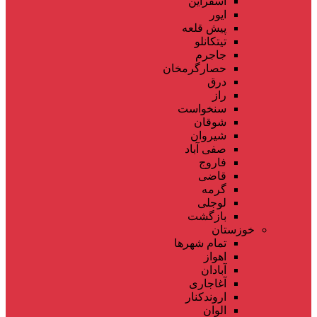
اسفراین
ایور
پیش قلعه
تیتکانلو
جاجرم
حصارگرمخان
درق
راز
سنخواست
شوقان
شیروان
صفی آباد
فاروج
قاضی
گرمه
لوجلی
بازگشت
خوزستان
تمام شهر‌ها
اهواز
آبادان
آغاجاری
اروندکنار
الوان