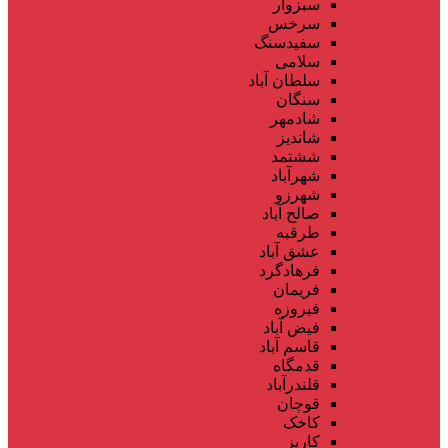
سبزوار
سرخس
سفیدسنگ
سلامی
سلطان آباد
سنگان
شادمهر
شاندیز
ششتمد
شهرآباد
شهرزو
صالح آباد
طرقبه
عشق آباد
فرهادگرد
فریمان
فیروزه
فیض آباد
قاسم آباد
قدمگاه
قلندرآباد
قوچان
کاخک
کاریز