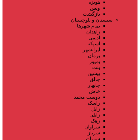
هویزه
ویس
بازگشت
سیستان و بلوچستان
تمام شهر‌ها
زاهدان
ادیمی
اسپکه
ایرانشهر
بزمان
بمپور
بنت
پیشین
جالق
چابهار
خاش
دوست محمد
راسک
زابل
زابلی
زهک
سراوان
سرباز
سوران