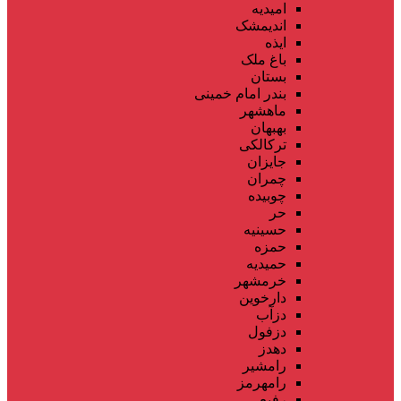
امیدیه
اندیمشک
ایذه
باغ ملک
بستان
بندر امام خمینی
ماهشهر
بهبهان
ترکالکی
جایزان
چمران
چوبیده
حر
حسینیه
حمزه
حمیدیه
خرمشهر
دارخوین
دزآب
دزفول
دهدز
رامشیر
رامهرمز
رفیع