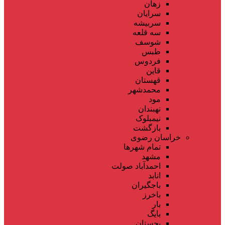
زهان
سرایان
سربیشه
سه قلعه
شوسف
طبس
فردوس
قاین
قهستان
محمدشهر
مود
نهبندان
نیمبلوک
بازگشت
خراسان رضوی
تمام شهر‌ها
مشهد
احمدآباد صولت
انابد
باجگیران
باخرز
بار
بایگ
بجستان