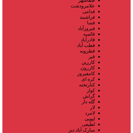
صفاشهر
علامرودشت
فدامی
فراشبند
فسا
فیروزآباد
قائمیه
قادرآباد
قطب آباد
قطرویه
قیر
کارزین
کازرون
کامفیروز
کره ای
کنارتخته
کوار
گراش
گله دار
لار
لامرد
لپویی
لطیفی
مبارک آباد دیز