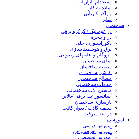
استخدام بازاریاب
آماده به کار
مراکز کاریابی
سایر
ساختمان
در اتوماتیک / کرکره برقی
در و پنجره
دکوراسیون داخلی
برق و هوشمند سازی
ایزوگام و عایقهای رطوبتی
نمای ساختمان
شیشه ساختمان
نقاشی ساختمان
مصالح ساختمانی
خدمات ساختمانی
ماشین آلات ساختمانی
آسانسور /پله برقی /بالابر
بازسازی ساختمان
سقف کاذب / دیوار کاذب
در ضد سرقت
آموزشی
آموزش درسی
آموزش حرفه و فن
آموزش تخصصی