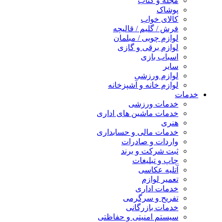
مجله و کتاب
پوشاک
کالای خواب
فرش / گلیم / قالیچه
لوازم چوبی / مبلمان
لوازم برقی و گازی
اسباب بازی
سایر
لوازم ورزشی
لوازم خانه و آشپزخانه
خدمات
خدمات ورزشی
خدمات ماشین های اداری
هنری
خدمات مالی و حسابداری
واردات و صادرات
ثبت شرکت و برند
چاپ و تبلیغات
آتلیه عکاسی
تعمیر لوازم
خدمات اداری
تفریح و سرگرمی
خدمات بازرگانی
سیستم امنیتی و حفاظتی