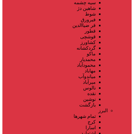
سیه چشمه
شاهین دژ
شوط
فیرورق
قر ضیاالدین
قطور
قوشچی
کشاورز
گردکشانه
ماکو
محمدیار
محمودآباد
مهاباد
میاندوآب
میرآباد
نالوس
نقده
نوشین
بازگشت
البرز
تمام شهر‌ها
کرج
اسارا
اشتهارد