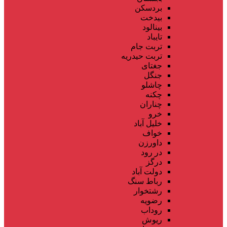
بردسکن
بیدخت
بینالود
تایباد
تربت جام
تربت حیدریه
جغتای
جنگل
چاشلو
چکنه
چناران
خرو
خلیل آباد
خواف
داورزن
در رود
درگز
دولت آباد
رباط سنگ
رشتخوار
رضویه
روداب
ریوش