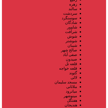
زهره
سالند
سردشت
سوسنگرد
شادگان
شاوور
شرافت
شوش
شوشتر
شیبان
صالح شهر
صفی آباد
صیدون
قلعه تل
قلعه خواجه
گتوند
لالی
مسجد سلیمان
ملاثانی
میانرود
مینوشهر
هفتگل
هندیجان