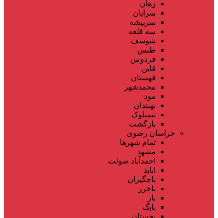
زهان
سرایان
سربیشه
سه قلعه
شوسف
طبس
فردوس
قاین
قهستان
محمدشهر
مود
نهبندان
نیمبلوک
بازگشت
خراسان رضوی
تمام شهر‌ها
مشهد
احمدآباد صولت
انابد
باجگیران
باخرز
بار
بایگ
بجستان