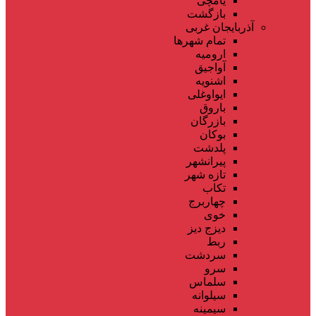
یامچی
بازگشت
آذربایجان غربی
تمام شهر‌ها
ارومیه
آواجیق
اشنویه
ایواوغلی
باروق
بازرگان
بوکان
پلدشت
پیرانشهر
تازه شهر
تکاب
چهاربرج
خوی
دیزج دیز
ربط
سردشت
سرو
سلماس
سیلوانه
سیمینه