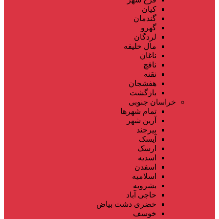
کیان
گندمان
گهرو
لردگان
مال خلیفه
ناغان
نافچ
نقنه
هفشجان
بازگشت
خراسان جنوبی
تمام شهر‌ها
آرین شهر
بیرجند
آیسک
ارسک
اسدیه
اسفدن
اسلامیه
بشرویه
حاجی آباد
خضری دشت بیاض
خوسف