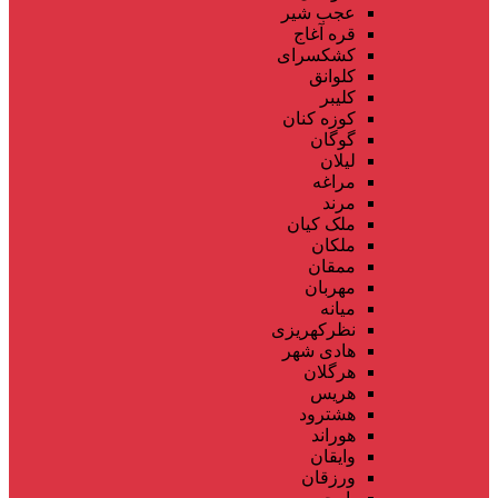
عجب شیر
قره آغاج
کشکسرای
کلوانق
کلیبر
کوزه کنان
گوگان
لیلان
مراغه
مرند
ملک کیان
ملکان
ممقان
مهربان
میانه
نظرکهریزی
هادی شهر
هرگلان
هریس
هشترود
هوراند
وایقان
ورزقان