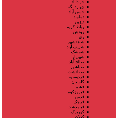
جوادآباد
چهاردانگه
حسن آباد
دماوند
دیزین
رباط کریم
رودهن
ری
شاهدشهر
شریف آباد
شمشک
شهریار
صالح آباد
صباشهر
صفادشت
فردوسیه
گلستان
فشم
فیروزکوه
قدس
قرچک
قیامدشت
کهریزک
کیلان