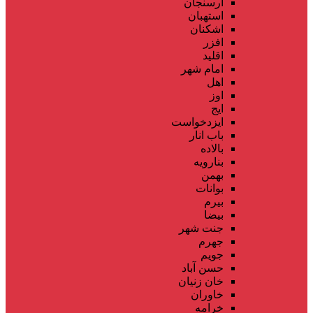
ارسنجان
استهبان
اشکنان
افزر
اقلید
امام شهر
اهل
اوز
ایج
ایزدخواست
باب انار
بالاده
بنارویه
بهمن
بوانات
بیرم
بیضا
جنت شهر
جهرم
جویم
حسن آباد
خان زنیان
خاوران
خرامه