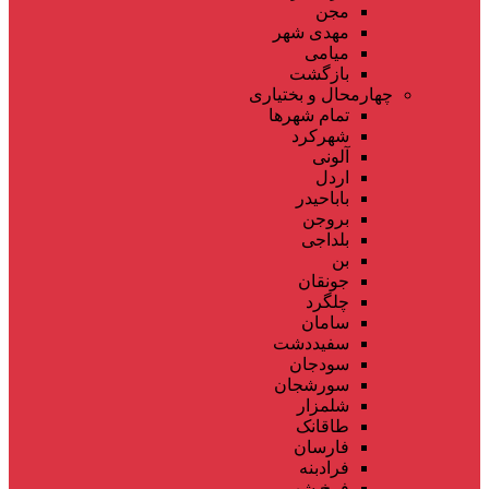
مجن
مهدی شهر
میامی
بازگشت
چهارمحال و بختیاری
تمام شهر‌ها
شهرکرد
آلونی
اردل
باباحیدر
بروجن
بلداجی
بن
جونقان
چلگرد
سامان
سفیددشت
سودجان
سورشجان
شلمزار
طاقانک
فارسان
فرادبنه
فرخ شهر