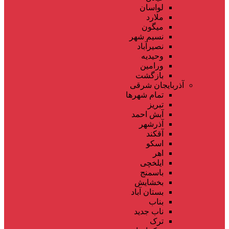
لواسان
ملارد
میگون
نسیم شهر
نصیرآباد
وحیدیه
ورامین
بازگشت
آذربایجان شرقی
تمام شهر‌ها
تبریز
آبش احمد
آذرشهر
آقکند
اسکو
اهر
ایلخچی
باسمنج
بخشایش
بستان آباد
بناب
ناب جدید
ترک