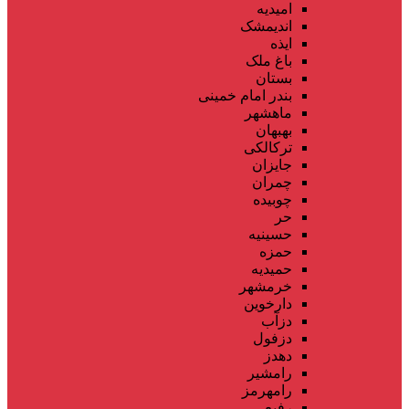
امیدیه
اندیمشک
ایذه
باغ ملک
بستان
بندر امام خمینی
ماهشهر
بهبهان
ترکالکی
جایزان
چمران
چوبیده
حر
حسینیه
حمزه
حمیدیه
خرمشهر
دارخوین
دزآب
دزفول
دهدز
رامشیر
رامهرمز
رفیع