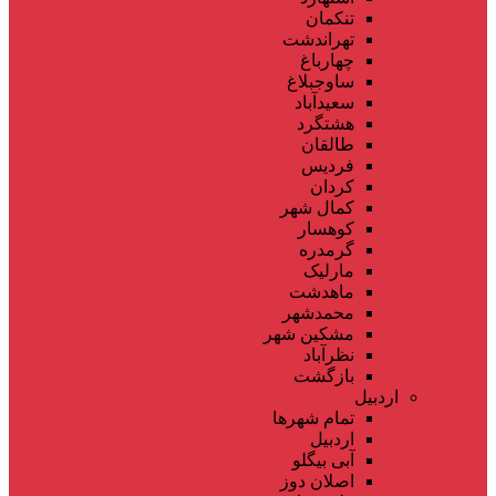
تنکمان
تهراندشت
چهارباغ
ساوجبلاغ
سعیدآباد
هشتگرد
طالقان
فردیس
کردان
کمال شهر
کوهسار
گرمدره
مارلیک
ماهدشت
محمدشهر
مشکین شهر
نظرآباد
بازگشت
اردبیل
تمام شهر‌ها
اردبیل
آبی بیگلو
اصلان دوز