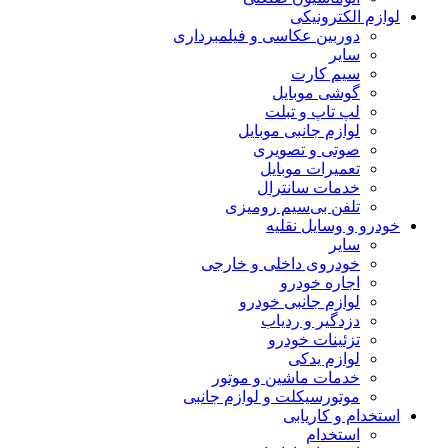
لوازم الکترونیکی
دوربین عکاسی و فیلمبرداری
سایر
سیم کارت
گوشی موبایل
لپ تاپ و تبلت
لوازم جانبی موبایل
صوتی و تصویری
تعمیرات موبایل
خدمات سانترال
تلفن بی‌سیم رومیزی
خودرو و وسایل نقلیه
سایر
خودروی داخلی و خارجی
اجاره خودرو
لوازم جانبی خودرو
دزدگیر و ردیاب
تزئینات خودرو
لوازم یدکی
خدمات ماشین و موتور
موتورسیکلت و لوازم جانبی
استخدام و کاریابی
استخدام