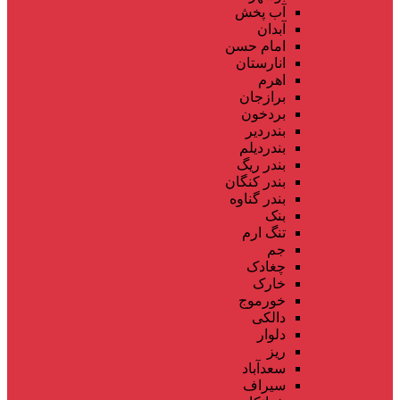
آب پخش
آبدان
امام حسن
انارستان
اهرم
برازجان
بردخون
بندردیر
بندردیلم
بندر ریگ
بندر کنگان
بندر گناوه
بنک
تنگ ارم
جم
چغادک
خارک
خورموج
دالکی
دلوار
ریز
سعدآباد
سیراف