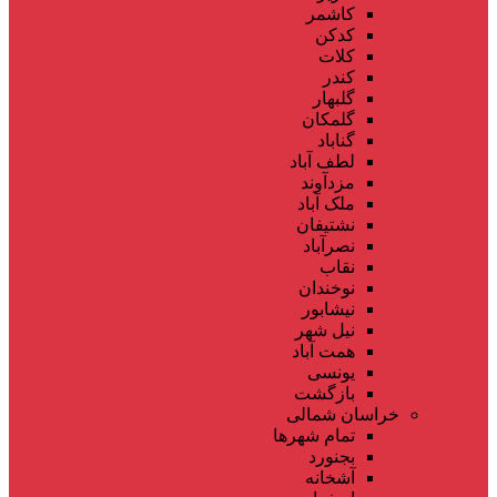
کاشمر
کدکن
کلات
کندر
گلبهار
گلمکان
گناباد
لطف آباد
مزدآوند
ملک آباد
نشتیفان
نصرآباد
نقاب
نوخندان
نیشابور
نیل شهر
همت آباد
یونسی
بازگشت
خراسان شمالی
تمام شهر‌ها
بجنورد
آشخانه