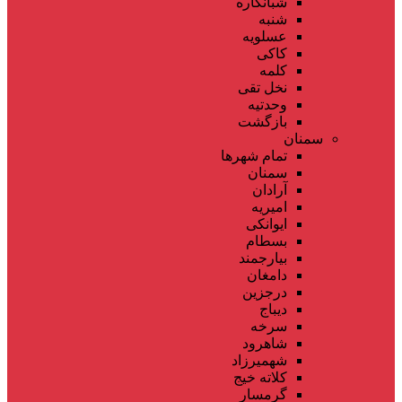
شبانکاره
شنبه
عسلویه
کاکی
کلمه
نخل تقی
وحدتیه
بازگشت
سمنان
تمام شهر‌ها
سمنان
آرادان
امیریه
ایوانکی
بسطام
بیارجمند
دامغان
درجزین
دیباج
سرخه
شاهرود
شهمیرزاد
کلاته خیج
گرمسار