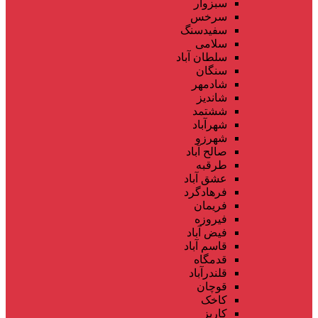
سبزوار
سرخس
سفیدسنگ
سلامی
سلطان آباد
سنگان
شادمهر
شاندیز
ششتمد
شهرآباد
شهرزو
صالح آباد
طرقبه
عشق آباد
فرهادگرد
فریمان
فیروزه
فیض آباد
قاسم آباد
قدمگاه
قلندرآباد
قوچان
کاخک
کاریز