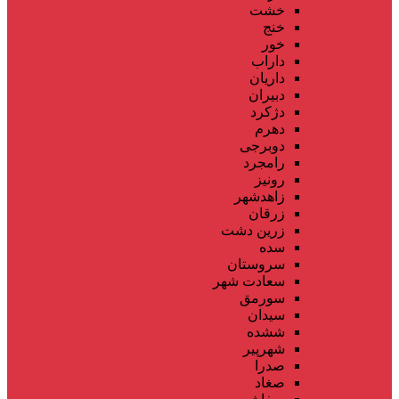
خشت
خنج
خور
داراب
داریان
دبیران
دژکرد
دهرم
دوبرجی
رامجرد
رونیز
زاهدشهر
زرقان
زرین دشت
سده
سروستان
سعادت شهر
سورمق
سیدان
ششده
شهرپیر
صدرا
صغاد