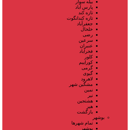
بیله سوار
پارس آباد
تازه کند
تازه کندانگوت
جعفرآباد
خلخال
رضی
سرعین
عنبران
فخرآباد
کلور
کوراییم
گرمی
گیوی
لاهرود
مشگین شهر
نمین
نیر
هشتجین
هیر
بازگشت
بوشهر
تمام شهر‌ها
بوشهر