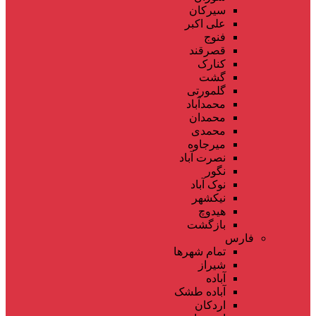
سیرکان
علی اکبر
فنوج
قصرقند
کنارک
گشت
گلمورتی
محمدآباد
محمدان
محمدی
میرجاوه
نصرت آباد
نگور
نوک آباد
نیکشهر
هیدوچ
بازگشت
فارس
تمام شهر‌ها
شیراز
آباده
آباده طشک
اردکان