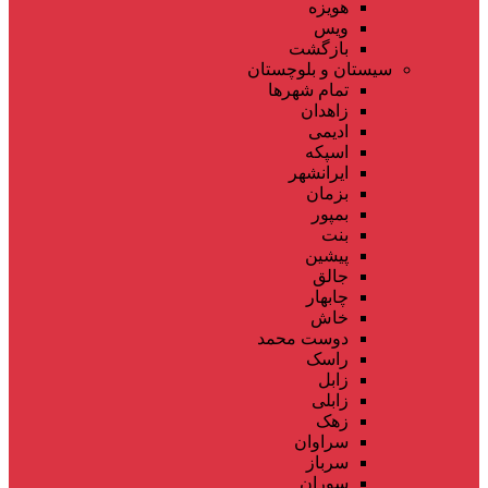
هویزه
ویس
بازگشت
سیستان و بلوچستان
تمام شهر‌ها
زاهدان
ادیمی
اسپکه
ایرانشهر
بزمان
بمپور
بنت
پیشین
جالق
چابهار
خاش
دوست محمد
راسک
زابل
زابلی
زهک
سراوان
سرباز
سوران