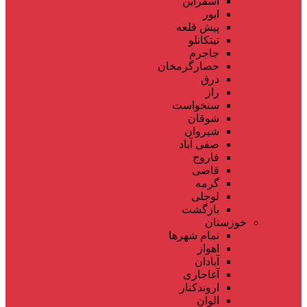
اسفراین
ایور
پیش قلعه
تیتکانلو
جاجرم
حصارگرمخان
درق
راز
سنخواست
شوقان
شیروان
صفی آباد
فاروج
قاضی
گرمه
لوجلی
بازگشت
خوزستان
تمام شهر‌ها
اهواز
آبادان
آغاجاری
اروندکنار
الوان