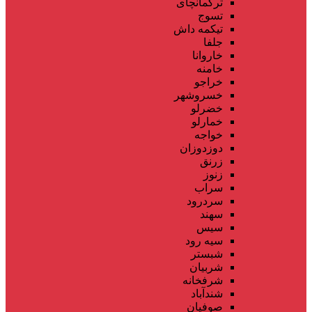
ترکمانچای
تسوج
تیکمه داش
جلفا
خاروانا
خامنه
خراجو
خسروشهر
خضرلو
خمارلو
خواجه
دوزدوزان
زرنق
زنوز
سراب
سردرود
سهند
سیس
سیه رود
شبستر
شربیان
شرفخانه
شندآباد
صوفیان