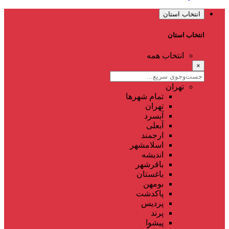
انتخاب استان
انتخاب استان
انتخاب همه
×
تهران
تمام شهر‌ها
تهران
آبسرد
آبعلی
ارجمند
اسلامشهر
اندیشه
باقرشهر
باغستان
بومهن
پاکدشت
پردیس
پرند
پیشوا