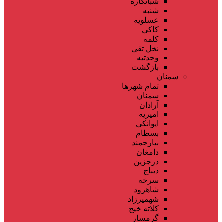
شبانکاره
شنبه
عسلویه
کاکی
کلمه
نخل تقی
وحدتیه
بازگشت
سمنان
تمام شهر‌ها
سمنان
آرادان
امیریه
ایوانکی
بسطام
بیارجمند
دامغان
درجزین
دیباج
سرخه
شاهرود
شهمیرزاد
کلاته خیج
گرمسار