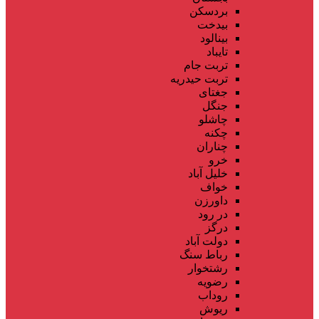
بردسکن
بیدخت
بینالود
تایباد
تربت جام
تربت حیدریه
جغتای
جنگل
چاشلو
چکنه
چناران
خرو
خلیل آباد
خواف
داورزن
در رود
درگز
دولت آباد
رباط سنگ
رشتخوار
رضویه
روداب
ریوش