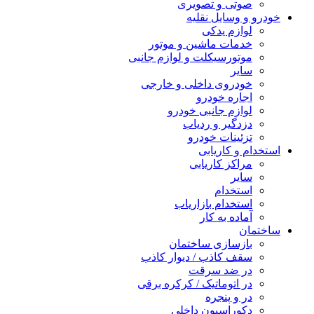
صوتی و تصویری
خودرو و وسایل نقلیه
لوازم یدکی
خدمات ماشین و موتور
موتورسیکلت و لوازم جانبی
سایر
خودروی داخلی و خارجی
اجاره خودرو
لوازم جانبی خودرو
دزدگیر و ردیاب
تزئینات خودرو
استخدام و کاریابی
مراکز کاریابی
سایر
استخدام
استخدام بازاریاب
آماده به کار
ساختمان
بازسازی ساختمان
سقف کاذب / دیوار کاذب
در ضد سرقت
در اتوماتیک / کرکره برقی
در و پنجره
دکوراسیون داخلی