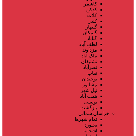
کاشمر
کدکن
کلات
کندر
گلبهار
گلمکان
گناباد
لطف آباد
مزدآوند
ملک آباد
نشتیفان
نصرآباد
نقاب
نوخندان
نیشابور
نیل شهر
همت آباد
یونسی
بازگشت
خراسان شمالی
تمام شهر‌ها
بجنورد
آشخانه