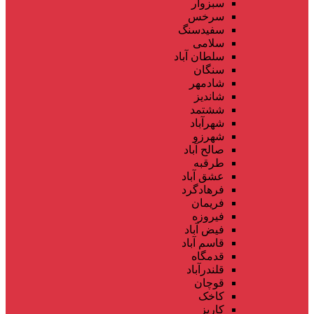
سبزوار
سرخس
سفیدسنگ
سلامی
سلطان آباد
سنگان
شادمهر
شاندیز
ششتمد
شهرآباد
شهرزو
صالح آباد
طرقبه
عشق آباد
فرهادگرد
فریمان
فیروزه
فیض آباد
قاسم آباد
قدمگاه
قلندرآباد
قوچان
کاخک
کاریز