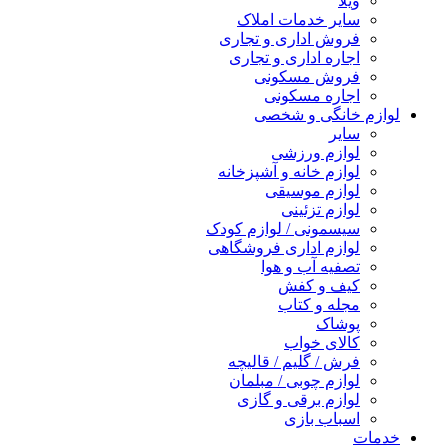
ویلا
سایر خدمات املاک
فروش اداری و تجاری
اجاره اداری و تجاری
فروش مسکونی
اجاره مسکونی
لوازم خانگی و شخصی
سایر
لوازم ورزشی
لوازم خانه و آشپزخانه
لوازم موسیقی
لوازم تزئینی
سیسمونی / لوازم کودک
لوازم اداری فروشگاهی
تصفیه آب و هوا
کیف و کفش
مجله و کتاب
پوشاک
کالای خواب
فرش / گلیم / قالیچه
لوازم چوبی / مبلمان
لوازم برقی و گازی
اسباب بازی
خدمات