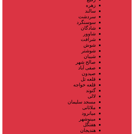
زهره
سالند
سردشت
سوسنگرد
شادگان
شاوور
شرافت
شوش
شوشتر
شیبان
صالح شهر
صفی آباد
صیدون
قلعه تل
قلعه خواجه
گتوند
لالی
مسجد سلیمان
ملاثانی
میانرود
مینوشهر
هفتگل
هندیجان