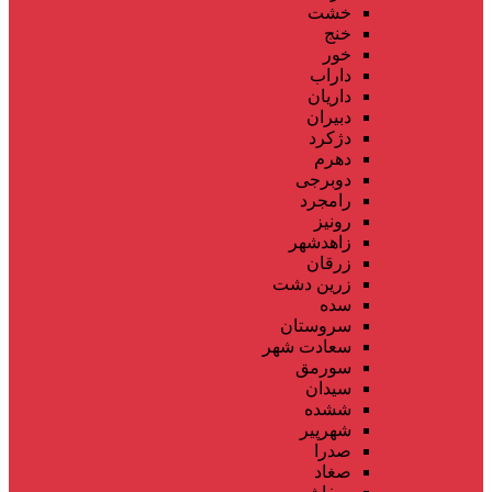
خشت
خنج
خور
داراب
داریان
دبیران
دژکرد
دهرم
دوبرجی
رامجرد
رونیز
زاهدشهر
زرقان
زرین دشت
سده
سروستان
سعادت شهر
سورمق
سیدان
ششده
شهرپیر
صدرا
صغاد