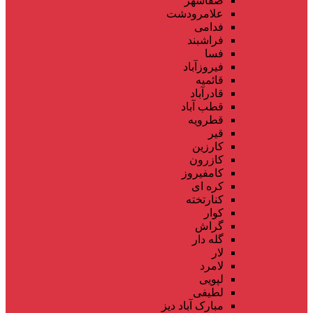
صفاشهر
علامرودشت
فدامی
فراشبند
فسا
فیروزآباد
قائمیه
قادرآباد
قطب آباد
قطرویه
قیر
کارزین
کازرون
کامفیروز
کره ای
کنارتخته
کوار
گراش
گله دار
لار
لامرد
لپویی
لطیفی
مبارک آباد دیز