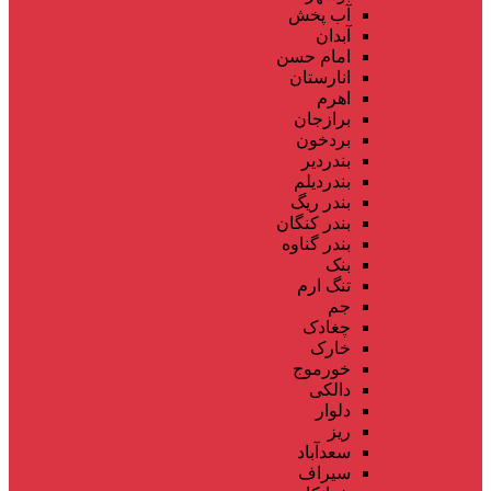
آب پخش
آبدان
امام حسن
انارستان
اهرم
برازجان
بردخون
بندردیر
بندردیلم
بندر ریگ
بندر کنگان
بندر گناوه
بنک
تنگ ارم
جم
چغادک
خارک
خورموج
دالکی
دلوار
ریز
سعدآباد
سیراف