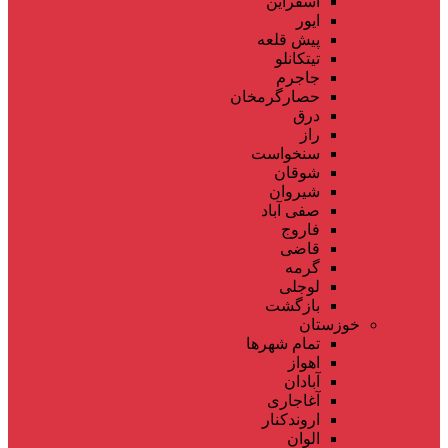
اسفراین
ایور
پیش قلعه
تیتکانلو
جاجرم
حصارگرمخان
درق
راز
سنخواست
شوقان
شیروان
صفی آباد
فاروج
قاضی
گرمه
لوجلی
بازگشت
خوزستان
تمام شهر‌ها
اهواز
آبادان
آغاجاری
اروندکنار
الوان