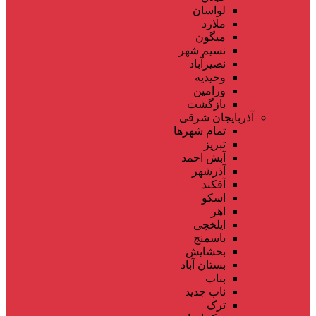
لواسان
ملارد
میگون
نسیم شهر
نصیرآباد
وحیدیه
ورامین
بازگشت
آذربایجان شرقی
تمام شهر‌ها
تبریز
آبش احمد
آذرشهر
آقکند
اسکو
اهر
ایلخچی
باسمنج
بخشایش
بستان آباد
بناب
ناب جدید
ترک