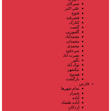
سیرکان
علی اکبر
فنوج
قصرقند
کنارک
گشت
گلمورتی
محمدآباد
محمدان
محمدی
میرجاوه
نصرت آباد
نگور
نوک آباد
نیکشهر
هیدوچ
بازگشت
فارس
تمام شهر‌ها
شیراز
آباده
آباده طشک
اردکان