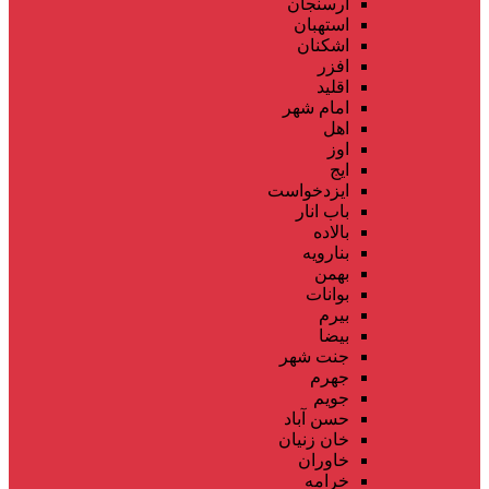
ارسنجان
استهبان
اشکنان
افزر
اقلید
امام شهر
اهل
اوز
ایج
ایزدخواست
باب انار
بالاده
بنارویه
بهمن
بوانات
بیرم
بیضا
جنت شهر
جهرم
جویم
حسن آباد
خان زنیان
خاوران
خرامه