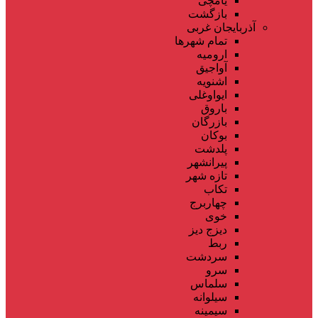
یامچی
بازگشت
آذربایجان غربی
تمام شهر‌ها
ارومیه
آواجیق
اشنویه
ایواوغلی
باروق
بازرگان
بوکان
پلدشت
پیرانشهر
تازه شهر
تکاب
چهاربرج
خوی
دیزج دیز
ربط
سردشت
سرو
سلماس
سیلوانه
سیمینه