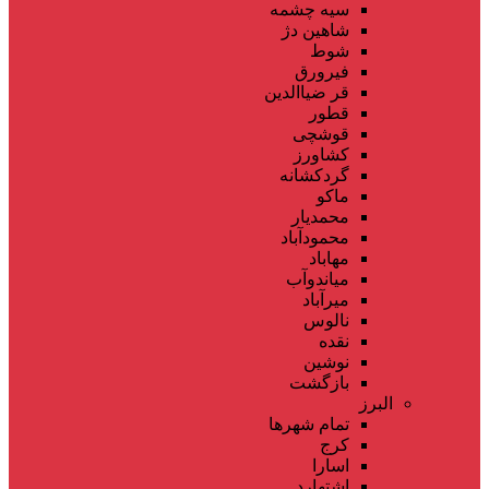
سیه چشمه
شاهین دژ
شوط
فیرورق
قر ضیاالدین
قطور
قوشچی
کشاورز
گردکشانه
ماکو
محمدیار
محمودآباد
مهاباد
میاندوآب
میرآباد
نالوس
نقده
نوشین
بازگشت
البرز
تمام شهر‌ها
کرج
اسارا
اشتهارد