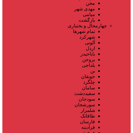
مجن
مهدی شهر
میامی
بازگشت
چهارمحال و بختیاری
تمام شهر‌ها
شهرکرد
آلونی
اردل
باباحیدر
بروجن
بلداجی
بن
جونقان
چلگرد
سامان
سفیددشت
سودجان
سورشجان
شلمزار
طاقانک
فارسان
فرادبنه
فرخ شهر