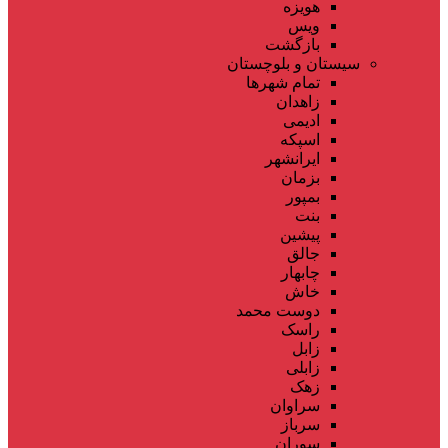
هویزه
ویس
بازگشت
سیستان و بلوچستان
تمام شهر‌ها
زاهدان
ادیمی
اسپکه
ایرانشهر
بزمان
بمپور
بنت
پیشین
جالق
چابهار
خاش
دوست محمد
راسک
زابل
زابلی
زهک
سراوان
سرباز
سوران