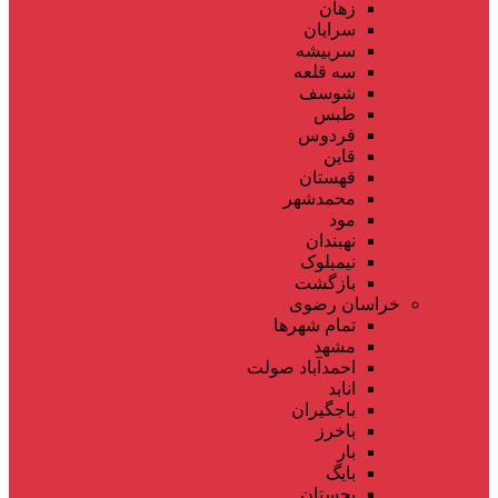
زهان
سرایان
سربیشه
سه قلعه
شوسف
طبس
فردوس
قاین
قهستان
محمدشهر
مود
نهبندان
نیمبلوک
بازگشت
خراسان رضوی
تمام شهر‌ها
مشهد
احمدآباد صولت
انابد
باجگیران
باخرز
بار
بایگ
بجستان