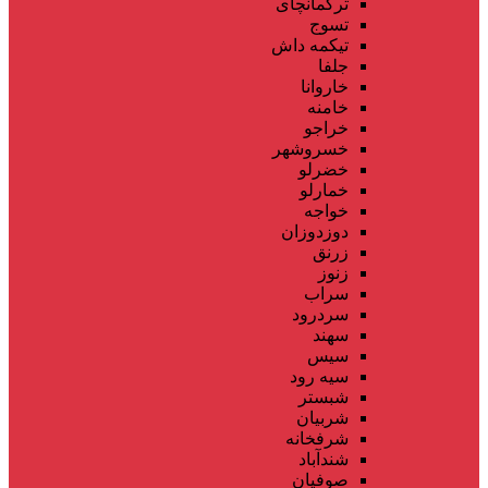
ترکمانچای
تسوج
تیکمه داش
جلفا
خاروانا
خامنه
خراجو
خسروشهر
خضرلو
خمارلو
خواجه
دوزدوزان
زرنق
زنوز
سراب
سردرود
سهند
سیس
سیه رود
شبستر
شربیان
شرفخانه
شندآباد
صوفیان