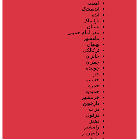
امیدیه
اندیمشک
ایذه
باغ ملک
بستان
بندر امام خمینی
ماهشهر
بهبهان
ترکالکی
جایزان
چمران
چوبیده
حر
حسینیه
حمزه
حمیدیه
خرمشهر
دارخوین
دزآب
دزفول
دهدز
رامشیر
رامهرمز
رفیع