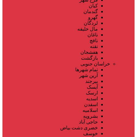
کیان
گندمان
گهرو
لردگان
مال خلیفه
ناغان
نافچ
نقنه
هفشجان
بازگشت
خراسان جنوبی
تمام شهر‌ها
آرین شهر
بیرجند
آیسک
ارسک
اسدیه
اسفدن
اسلامیه
بشرویه
حاجی آباد
خضری دشت بیاض
خوسف