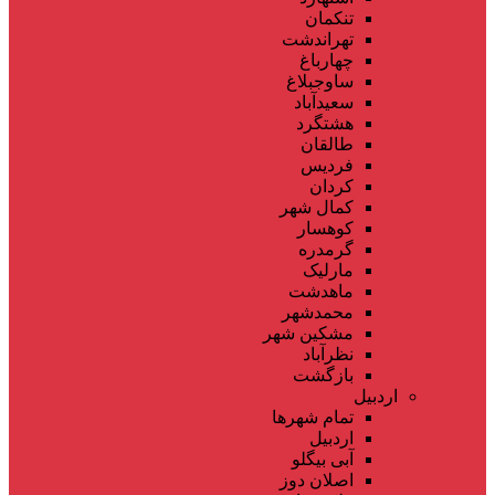
تنکمان
تهراندشت
چهارباغ
ساوجبلاغ
سعیدآباد
هشتگرد
طالقان
فردیس
کردان
کمال شهر
کوهسار
گرمدره
مارلیک
ماهدشت
محمدشهر
مشکین شهر
نظرآباد
بازگشت
اردبیل
تمام شهر‌ها
اردبیل
آبی بیگلو
اصلان دوز