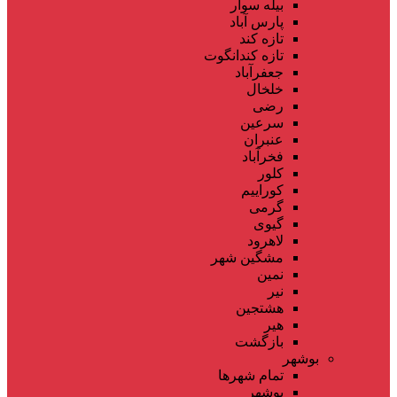
بیله سوار
پارس آباد
تازه کند
تازه کندانگوت
جعفرآباد
خلخال
رضی
سرعین
عنبران
فخرآباد
کلور
کوراییم
گرمی
گیوی
لاهرود
مشگین شهر
نمین
نیر
هشتجین
هیر
بازگشت
بوشهر
تمام شهر‌ها
بوشهر