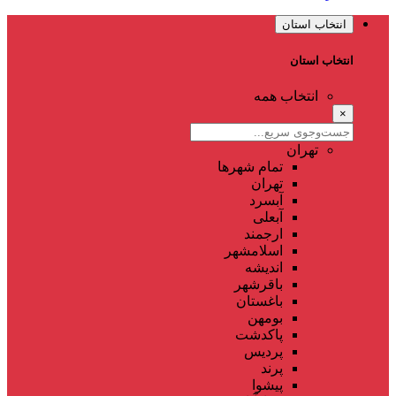
انتخاب استان
انتخاب استان
انتخاب همه
×
تهران
تمام شهر‌ها
تهران
آبسرد
آبعلی
ارجمند
اسلامشهر
اندیشه
باقرشهر
باغستان
بومهن
پاکدشت
پردیس
پرند
پیشوا