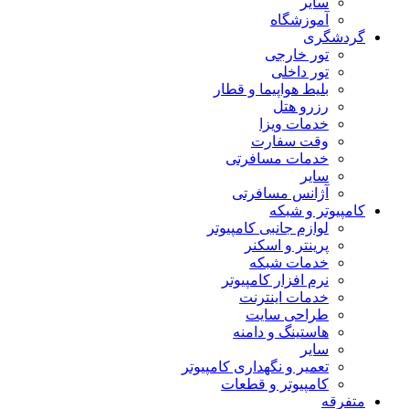
سایر
آموزشگاه
گردشگری
تور خارجی
تور داخلی
بلیط هواپیما و قطار
رزرو هتل
خدمات ویزا
وقت سفارت
خدمات مسافرتی
سایر
آژانس مسافرتی
کامپیوتر و شبکه
لوازم جانبی کامپیوتر
پرینتر و اسکنر
خدمات شبکه
نرم افزار کامپیوتر
خدمات اینترنت
طراحی سایت
هاستینگ و دامنه
سایر
تعمیر و نگهداری کامپیوتر
کامپیوتر و قطعات
متفرقه