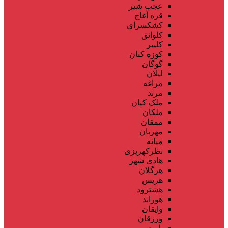
عجب شیر
قره آغاج
کشکسرای
کلوانق
کلیبر
کوزه کنان
گوگان
لیلان
مراغه
مرند
ملک کیان
ملکان
ممقان
مهربان
میانه
نظرکهریزی
هادی شهر
هرگلان
هریس
هشترود
هوراند
وایقان
ورزقان