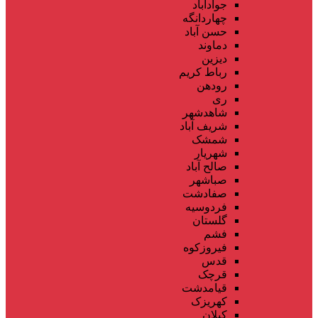
جوادآباد
چهاردانگه
حسن آباد
دماوند
دیزین
رباط کریم
رودهن
ری
شاهدشهر
شریف آباد
شمشک
شهریار
صالح آباد
صباشهر
صفادشت
فردوسیه
گلستان
فشم
فیروزکوه
قدس
قرچک
قیامدشت
کهریزک
کیلان