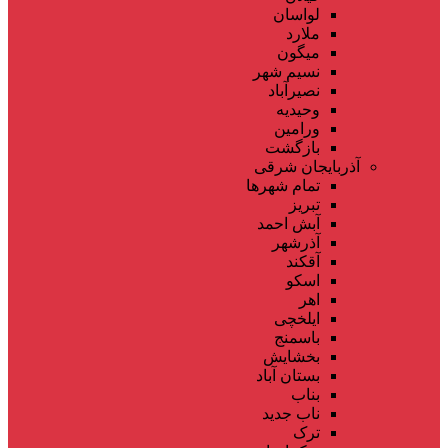
لواسان
ملارد
میگون
نسیم شهر
نصیرآباد
وحیدیه
ورامین
بازگشت
آذربایجان شرقی
تمام شهر‌ها
تبریز
آبش احمد
آذرشهر
آقکند
اسکو
اهر
ایلخچی
باسمنج
بخشایش
بستان آباد
بناب
ناب جدید
ترک