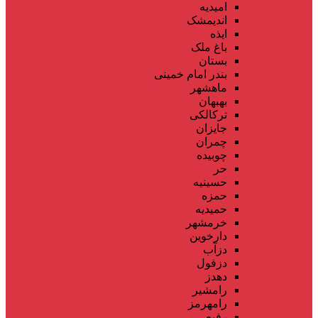
امیدیه
اندیمشک
ایذه
باغ ملک
بستان
بندر امام خمینی
ماهشهر
بهبهان
ترکالکی
جایزان
چمران
چوبیده
حر
حسینیه
حمزه
حمیدیه
خرمشهر
دارخوین
دزآب
دزفول
دهدز
رامشیر
رامهرمز
رفیع