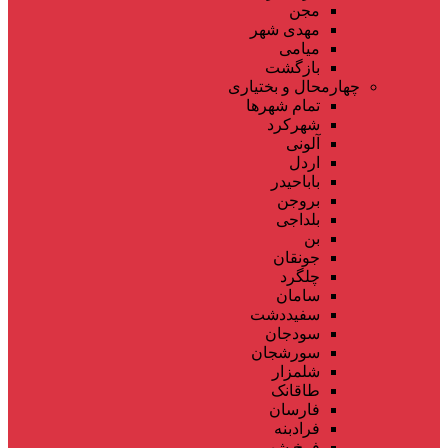
مجن
مهدی شهر
میامی
بازگشت
چهارمحال و بختیاری
تمام شهر‌ها
شهرکرد
آلونی
اردل
باباحیدر
بروجن
بلداجی
بن
جونقان
چلگرد
سامان
سفیددشت
سودجان
سورشجان
شلمزار
طاقانک
فارسان
فرادبنه
فرخ شهر