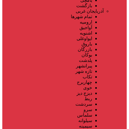
یامچی
بازگشت
آذربایجان غربی
تمام شهر‌ها
ارومیه
آواجیق
اشنویه
ایواوغلی
باروق
بازرگان
بوکان
پلدشت
پیرانشهر
تازه شهر
تکاب
چهاربرج
خوی
دیزج دیز
ربط
سردشت
سرو
سلماس
سیلوانه
سیمینه