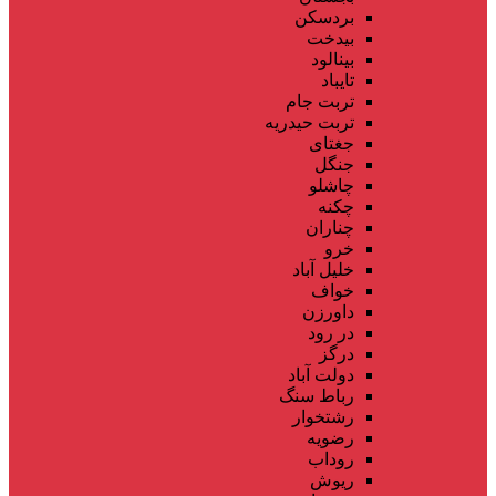
بردسکن
بیدخت
بینالود
تایباد
تربت جام
تربت حیدریه
جغتای
جنگل
چاشلو
چکنه
چناران
خرو
خلیل آباد
خواف
داورزن
در رود
درگز
دولت آباد
رباط سنگ
رشتخوار
رضویه
روداب
ریوش