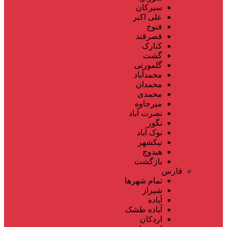
سیرکان
علی اکبر
فنوج
قصرقند
کنارک
گشت
گلمورتی
محمدآباد
محمدان
محمدی
میرجاوه
نصرت آباد
نگور
نوک آباد
نیکشهر
هیدوچ
بازگشت
فارس
تمام شهر‌ها
شیراز
آباده
آباده طشک
اردکان