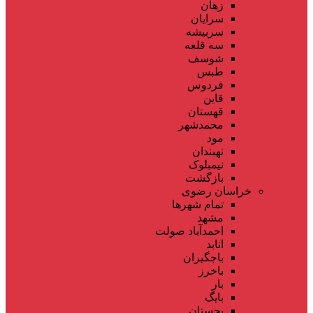
زهان
سرایان
سربیشه
سه قلعه
شوسف
طبس
فردوس
قاین
قهستان
محمدشهر
مود
نهبندان
نیمبلوک
بازگشت
خراسان رضوی
تمام شهر‌ها
مشهد
احمدآباد صولت
انابد
باجگیران
باخرز
بار
بایگ
بجستان