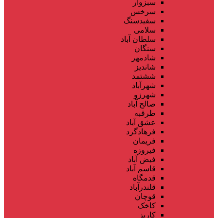
سبزوار
سرخس
سفیدسنگ
سلامی
سلطان آباد
سنگان
شادمهر
شاندیز
ششتمد
شهرآباد
شهرزو
صالح آباد
طرقبه
عشق آباد
فرهادگرد
فریمان
فیروزه
فیض آباد
قاسم آباد
قدمگاه
قلندرآباد
قوچان
کاخک
کاریز