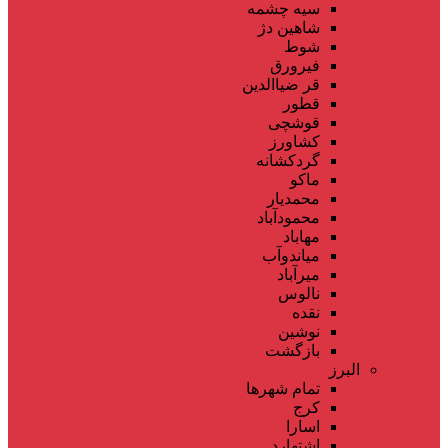
سیه چشمه
شاهین دژ
شوط
فیرورق
قر ضیاالدین
قطور
قوشچی
کشاورز
گردکشانه
ماکو
محمدیار
محمودآباد
مهاباد
میاندوآب
میرآباد
نالوس
نقده
نوشین
بازگشت
البرز
تمام شهر‌ها
کرج
اسارا
اشتهارد