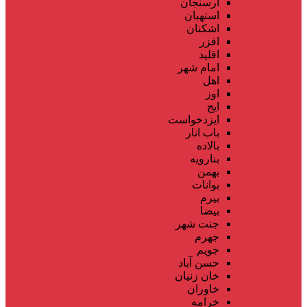
ارسنجان
استهبان
اشکنان
افزر
اقلید
امام شهر
اهل
اوز
ایج
ایزدخواست
باب انار
بالاده
بنارویه
بهمن
بوانات
بیرم
بیضا
جنت شهر
جهرم
جویم
حسن آباد
خان زنیان
خاوران
خرامه