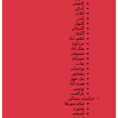
کاشمر
کدکن
کلات
کندر
گلبهار
گلمکان
گناباد
لطف آباد
مزدآوند
ملک آباد
نشتیفان
نصرآباد
نقاب
نوخندان
نیشابور
نیل شهر
همت آباد
یونسی
بازگشت
خراسان شمالی
تمام شهر‌ها
بجنورد
آشخانه