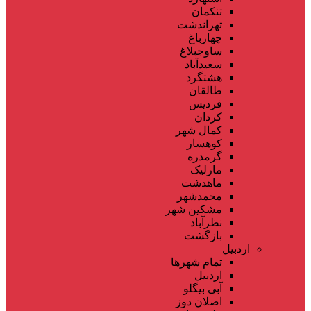
تنکمان
تهراندشت
چهارباغ
ساوجبلاغ
سعیدآباد
هشتگرد
طالقان
فردیس
کردان
کمال شهر
کوهسار
گرمدره
مارلیک
ماهدشت
محمدشهر
مشکین شهر
نظرآباد
بازگشت
اردبیل
تمام شهر‌ها
اردبیل
آبی بیگلو
اصلان دوز