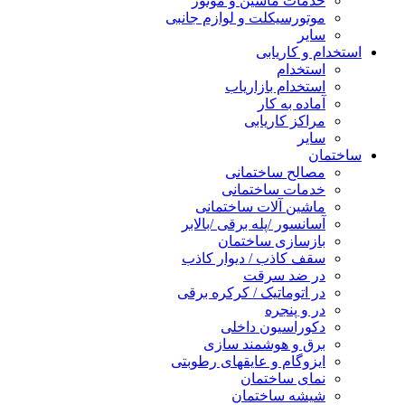
خدمات ماشین و موتور
موتورسیکلت و لوازم جانبی
سایر
استخدام و کاریابی
استخدام
استخدام بازاریاب
آماده به کار
مراکز کاریابی
سایر
ساختمان
مصالح ساختمانی
خدمات ساختمانی
ماشین آلات ساختمانی
آسانسور /پله برقی /بالابر
بازسازی ساختمان
سقف کاذب / دیوار کاذب
در ضد سرقت
در اتوماتیک / کرکره برقی
در و پنجره
دکوراسیون داخلی
برق و هوشمند سازی
ایزوگام و عایقهای رطوبتی
نمای ساختمان
شیشه ساختمان