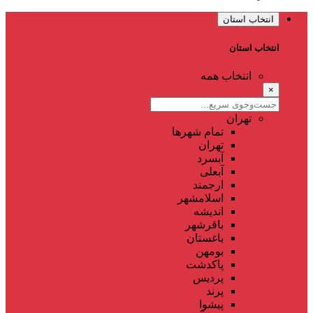
انتخاب استان
انتخاب استان
انتخاب همه
×
تهران
تمام شهر‌ها
تهران
آبسرد
آبعلی
ارجمند
اسلامشهر
اندیشه
باقرشهر
باغستان
بومهن
پاکدشت
پردیس
پرند
پیشوا