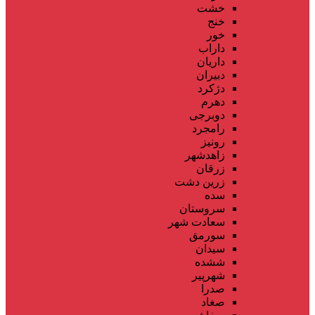
خشت
خنج
خور
داراب
داریان
دبیران
دژکرد
دهرم
دوبرجی
رامجرد
رونیز
زاهدشهر
زرقان
زرین دشت
سده
سروستان
سعادت شهر
سورمق
سیدان
ششده
شهرپیر
صدرا
صغاد