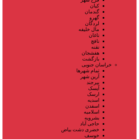
کیان
گندمان
گهرو
لردگان
مال خلیفه
ناغان
نافچ
نقنه
هفشجان
بازگشت
خراسان جنوبی
تمام شهر‌ها
آرین شهر
بیرجند
آیسک
ارسک
اسدیه
اسفدن
اسلامیه
بشرویه
حاجی آباد
خضری دشت بیاض
خوسف