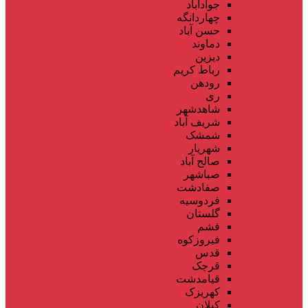
جوادآباد
چهاردانگه
حسن آباد
دماوند
دیزین
رباط کریم
رودهن
ری
شاهدشهر
شریف آباد
شمشک
شهریار
صالح آباد
صباشهر
صفادشت
فردوسیه
گلستان
فشم
فیروزکوه
قدس
قرچک
قیامدشت
کهریزک
کیلان