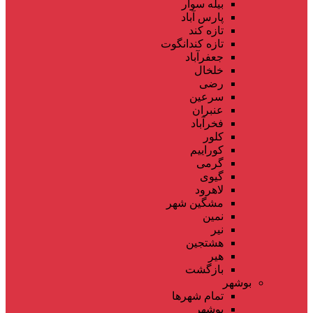
بیله سوار
پارس آباد
تازه کند
تازه کندانگوت
جعفرآباد
خلخال
رضی
سرعین
عنبران
فخرآباد
کلور
کوراییم
گرمی
گیوی
لاهرود
مشگین شهر
نمین
نیر
هشتجین
هیر
بازگشت
بوشهر
تمام شهر‌ها
بوشهر