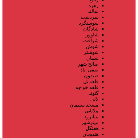
زهره
سالند
سردشت
سوسنگرد
شادگان
شاوور
شرافت
شوش
شوشتر
شیبان
صالح شهر
صفی آباد
صیدون
قلعه تل
قلعه خواجه
گتوند
لالی
مسجد سلیمان
ملاثانی
میانرود
مینوشهر
هفتگل
هندیجان