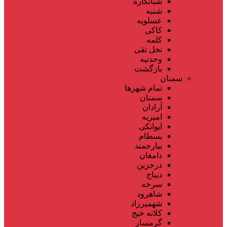
شبانکاره
شنبه
عسلویه
کاکی
کلمه
نخل تقی
وحدتیه
بازگشت
سمنان
تمام شهر‌ها
سمنان
آرادان
امیریه
ایوانکی
بسطام
بیارجمند
دامغان
درجزین
دیباج
سرخه
شاهرود
شهمیرزاد
کلاته خیج
گرمسار