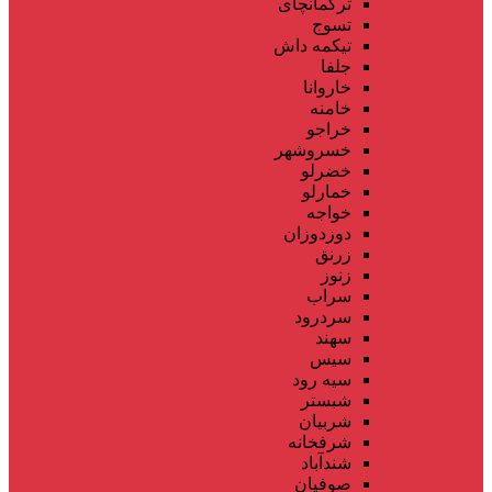
ترکمانچای
تسوج
تیکمه داش
جلفا
خاروانا
خامنه
خراجو
خسروشهر
خضرلو
خمارلو
خواجه
دوزدوزان
زرنق
زنوز
سراب
سردرود
سهند
سیس
سیه رود
شبستر
شربیان
شرفخانه
شندآباد
صوفیان