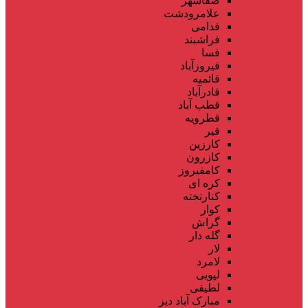
صفاشهر
علامرودشت
فدامی
فراشبند
فسا
فیروزآباد
قائمیه
قادرآباد
قطب آباد
قطرویه
قیر
کارزین
کازرون
کامفیروز
کره ای
کنارتخته
کوار
گراش
گله دار
لار
لامرد
لپویی
لطیفی
مبارک آباد دیز