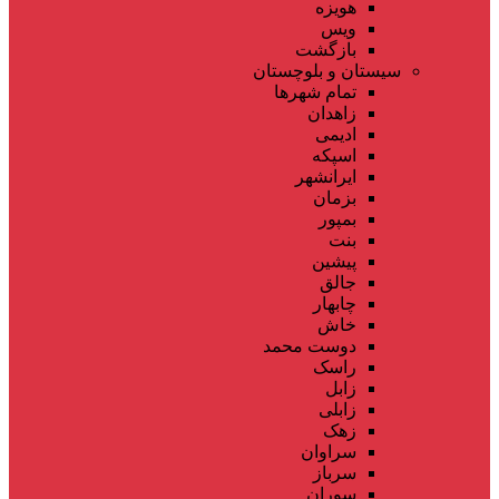
هویزه
ویس
بازگشت
سیستان و بلوچستان
تمام شهر‌ها
زاهدان
ادیمی
اسپکه
ایرانشهر
بزمان
بمپور
بنت
پیشین
جالق
چابهار
خاش
دوست محمد
راسک
زابل
زابلی
زهک
سراوان
سرباز
سوران