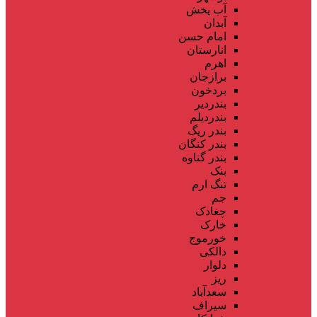
آب پخش
آبدان
امام حسن
انارستان
اهرم
برازجان
بردخون
بندردیر
بندردیلم
بندر ریگ
بندر کنگان
بندر گناوه
بنک
تنگ ارم
جم
چغادک
خارک
خورموج
دالکی
دلوار
ریز
سعدآباد
سیراف