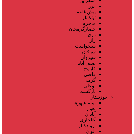
اسفراین
ایور
پیش قلعه
تیتکانلو
جاجرم
حصارگرمخان
درق
راز
سنخواست
شوقان
شیروان
صفی آباد
فاروج
قاضی
گرمه
لوجلی
بازگشت
خوزستان
تمام شهر‌ها
اهواز
آبادان
آغاجاری
اروندکنار
الوان