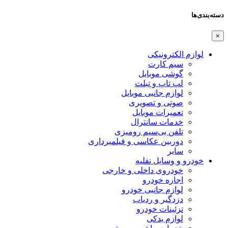
دسته‌بندی‌ها
×
لوازم الکترونیکی
سیم کارت
گوشی موبایل
لپ تاپ و تبلت
لوازم جانبی موبایل
صوتی و تصویری
تعمیرات موبایل
خدمات سانترال
تلفن بی‌سیم رومیزی
دوربین عکاسی و فیلمبرداری
سایر
خودرو و وسایل نقلیه
خودروی داخلی و خارجی
اجاره خودرو
لوازم جانبی خودرو
دزدگیر و ردیاب
تزئینات خودرو
لوازم یدکی