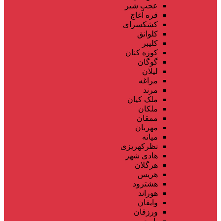
عجب شیر
قره آغاج
کشکسرای
کلوانق
کلیبر
کوزه کنان
گوگان
لیلان
مراغه
مرند
ملک کیان
ملکان
ممقان
مهربان
میانه
نظرکهریزی
هادی شهر
هرگلان
هریس
هشترود
هوراند
وایقان
ورزقان