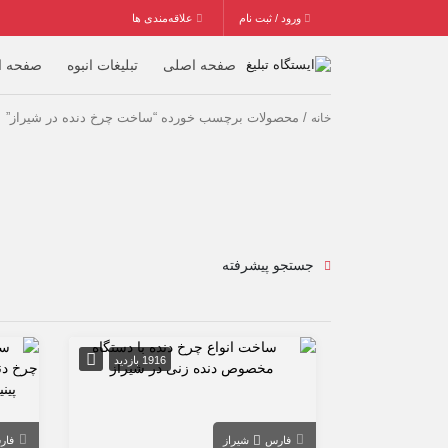
ورود / ثبت نام
علاقه‌مندی ها
صفحه اصلی
تبلیغات انبوه
صفحه ا
/ محصولات برچسب خورده “ساخت چرخ دنده در شیراز”
خانه
جستجو پیشرفته
1916 بازدید
فارس
شیراز
فار