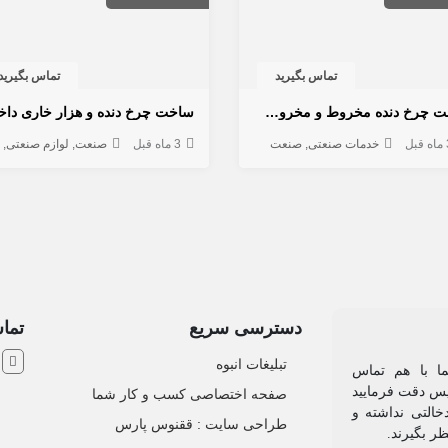
تماس بگیرید
تماس بگیرید
ساخت چرخ دنده مخروط و مخروط مارپیچ، کرانویل و پینیون
بل
خدمات صنعتی
صنعت
3 ماه قبل
صنعت
لوازم صنعتی
دسترسی سریع
تماس
ش
تبلیغات انبوه
یما با هم تماس
 پس دقت فرمایید
صفحه اختصاصی کسب و کار شما
خالتی نداشته و
طراحی سایت :‌ ققنوس پارس
ظر بگیرند.