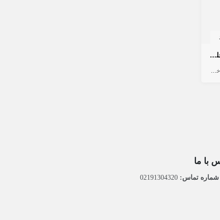
ساخت چرخ دنده و هزار خاری داخلی و خارجی با فرز مخصوص دنده زنی
خدمات صنعتی
 با ما
ماره تماس:
02191304320