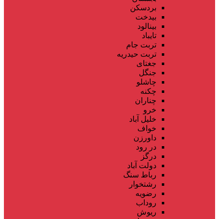
بردسکن
بیدخت
بینالود
تایباد
تربت جام
تربت حیدریه
جغتای
جنگل
چاشلو
چکنه
چناران
خرو
خلیل آباد
خواف
داورزن
در رود
درگز
دولت آباد
رباط سنگ
رشتخوار
رضویه
روداب
ریوش