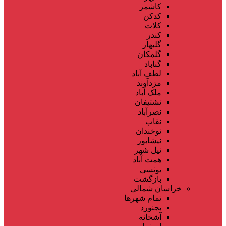
کاشمر
کدکن
کلات
کندر
گلبهار
گلمکان
گناباد
لطف آباد
مزدآوند
ملک آباد
نشتیفان
نصرآباد
نقاب
نوخندان
نیشابور
نیل شهر
همت آباد
یونسی
بازگشت
خراسان شمالی
تمام شهر‌ها
بجنورد
آشخانه