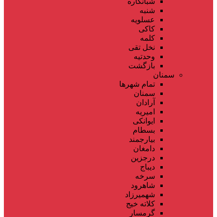
شبانکاره
شنبه
عسلویه
کاکی
کلمه
نخل تقی
وحدتیه
بازگشت
سمنان
تمام شهر‌ها
سمنان
آرادان
امیریه
ایوانکی
بسطام
بیارجمند
دامغان
درجزین
دیباج
سرخه
شاهرود
شهمیرزاد
کلاته خیج
گرمسار