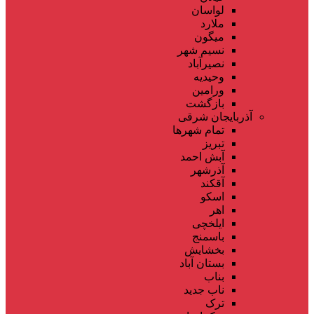
لواسان
ملارد
میگون
نسیم شهر
نصیرآباد
وحیدیه
ورامین
بازگشت
آذربایجان شرقی
تمام شهر‌ها
تبریز
آبش احمد
آذرشهر
آقکند
اسکو
اهر
ایلخچی
باسمنج
بخشایش
بستان آباد
بناب
ناب جدید
ترک