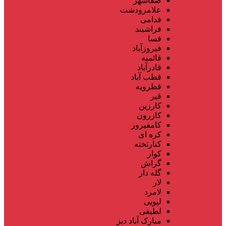
صفاشهر
علامرودشت
فدامی
فراشبند
فسا
فیروزآباد
قائمیه
قادرآباد
قطب آباد
قطرویه
قیر
کارزین
کازرون
کامفیروز
کره ای
کنارتخته
کوار
گراش
گله دار
لار
لامرد
لپویی
لطیفی
مبارک آباد دیز