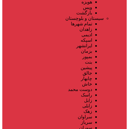
هویزه
ویس
بازگشت
سیستان و بلوچستان
تمام شهر‌ها
زاهدان
ادیمی
اسپکه
ایرانشهر
بزمان
بمپور
بنت
پیشین
جالق
چابهار
خاش
دوست محمد
راسک
زابل
زابلی
زهک
سراوان
سرباز
سوران