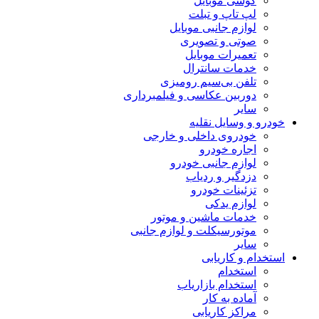
گوشی موبایل
لپ تاپ و تبلت
لوازم جانبی موبایل
صوتی و تصویری
تعمیرات موبایل
خدمات سانترال
تلفن بی‌سیم رومیزی
دوربین عکاسی و فیلمبرداری
سایر
خودرو و وسایل نقلیه
خودروی داخلی و خارجی
اجاره خودرو
لوازم جانبی خودرو
دزدگیر و ردیاب
تزئینات خودرو
لوازم یدکی
خدمات ماشین و موتور
موتورسیکلت و لوازم جانبی
سایر
استخدام و کاریابی
استخدام
استخدام بازاریاب
آماده به کار
مراکز کاریابی