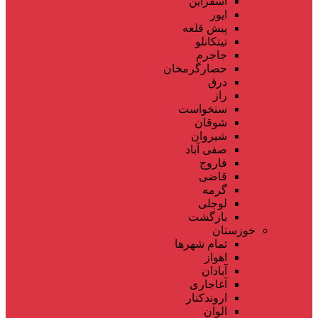
اسفراین
ایور
پیش قلعه
تیتکانلو
جاجرم
حصارگرمخان
درق
راز
سنخواست
شوقان
شیروان
صفی آباد
فاروج
قاضی
گرمه
لوجلی
بازگشت
خوزستان
تمام شهر‌ها
اهواز
آبادان
آغاجاری
اروندکنار
الوان