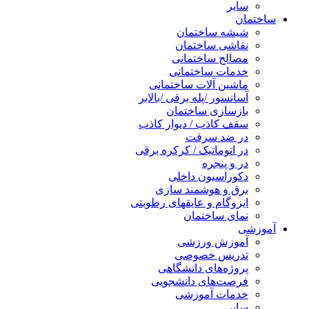
سایر
ساختمان
شیشه ساختمان
نقاشی ساختمان
مصالح ساختمانی
خدمات ساختمانی
ماشین آلات ساختمانی
آسانسور /پله برقی /بالابر
بازسازی ساختمان
سقف کاذب / دیوار کاذب
در ضد سرقت
در اتوماتیک / کرکره برقی
در و پنجره
دکوراسیون داخلی
برق و هوشمند سازی
ایزوگام و عایقهای رطوبتی
نمای ساختمان
آموزشی
آموزش ورزشی
تدریس خصوصی
پروژه‌های دانشگاهی
فرصت‌های دانشجویی
خدمات آموزشی
سایر