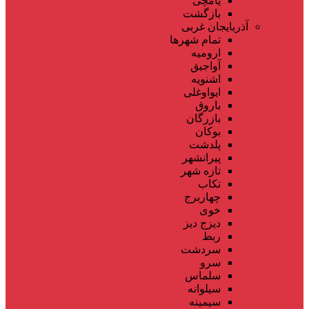
یامچی
بازگشت
آذربایجان غربی
تمام شهر‌ها
ارومیه
آواجیق
اشنویه
ایواوغلی
باروق
بازرگان
بوکان
پلدشت
پیرانشهر
تازه شهر
تکاب
چهاربرج
خوی
دیزج دیز
ربط
سردشت
سرو
سلماس
سیلوانه
سیمینه