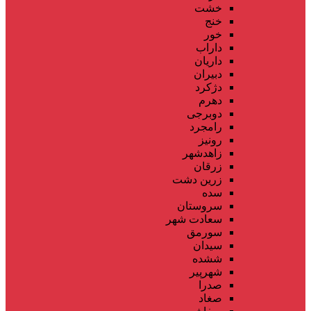
خشت
خنج
خور
داراب
داریان
دبیران
دژکرد
دهرم
دوبرجی
رامجرد
رونیز
زاهدشهر
زرقان
زرین دشت
سده
سروستان
سعادت شهر
سورمق
سیدان
ششده
شهرپیر
صدرا
صغاد