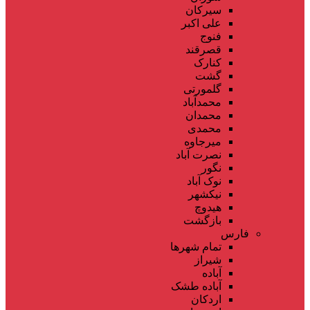
سیرکان
علی اکبر
فنوج
قصرقند
کنارک
گشت
گلمورتی
محمدآباد
محمدان
محمدی
میرجاوه
نصرت آباد
نگور
نوک آباد
نیکشهر
هیدوچ
بازگشت
فارس
تمام شهر‌ها
شیراز
آباده
آباده طشک
اردکان