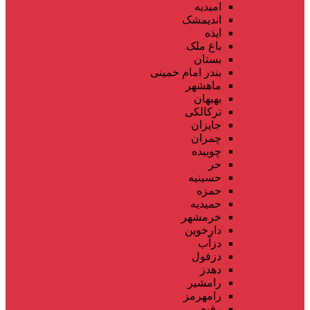
امیدیه
اندیمشک
ایذه
باغ ملک
بستان
بندر امام خمینی
ماهشهر
بهبهان
ترکالکی
جایزان
چمران
چوبیده
حر
حسینیه
حمزه
حمیدیه
خرمشهر
دارخوین
دزآب
دزفول
دهدز
رامشیر
رامهرمز
رفیع