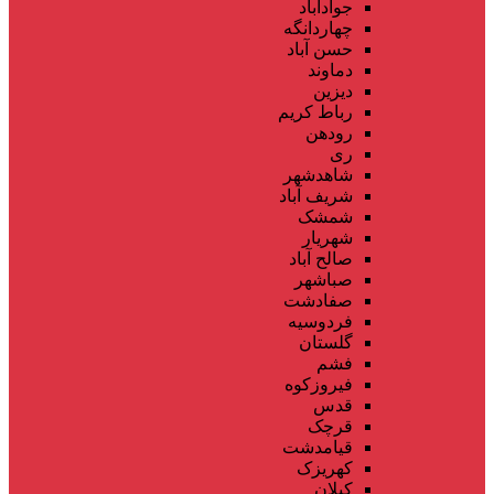
جوادآباد
چهاردانگه
حسن آباد
دماوند
دیزین
رباط کریم
رودهن
ری
شاهدشهر
شریف آباد
شمشک
شهریار
صالح آباد
صباشهر
صفادشت
فردوسیه
گلستان
فشم
فیروزکوه
قدس
قرچک
قیامدشت
کهریزک
کیلان