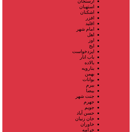
ارسنجان
استهبان
اشکنان
افزر
اقلید
امام شهر
اهل
اوز
ایج
ایزدخواست
باب انار
بالاده
بنارویه
بهمن
بوانات
بیرم
بیضا
جنت شهر
جهرم
جویم
حسن آباد
خان زنیان
خاوران
خرامه