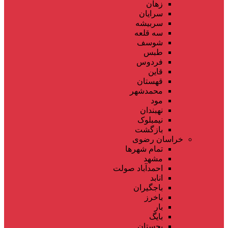
زهان
سرایان
سربیشه
سه قلعه
شوسف
طبس
فردوس
قاین
قهستان
محمدشهر
مود
نهبندان
نیمبلوک
بازگشت
خراسان رضوی
تمام شهر‌ها
مشهد
احمدآباد صولت
انابد
باجگیران
باخرز
بار
بایگ
بجستان