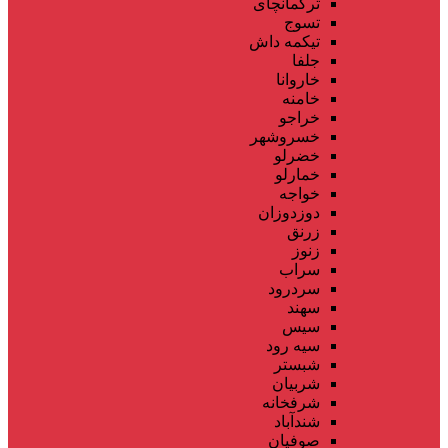
ترکمانچای
تسوج
تیکمه داش
جلفا
خاروانا
خامنه
خراجو
خسروشهر
خضرلو
خمارلو
خواجه
دوزدوزان
زرنق
زنوز
سراب
سردرود
سهند
سیس
سیه رود
شبستر
شربیان
شرفخانه
شندآباد
صوفیان