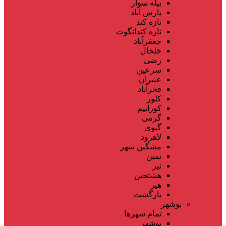
بیله سوار
پارس آباد
تازه کند
تازه کندانگوت
جعفرآباد
خلخال
رضی
سرعین
عنبران
فخرآباد
کلور
کوراییم
گرمی
گیوی
لاهرود
مشگین شهر
نمین
نیر
هشتجین
هیر
بازگشت
بوشهر
تمام شهر‌ها
بوشهر