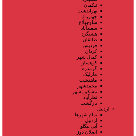
تنکمان
تهراندشت
چهارباغ
ساوجبلاغ
سعیدآباد
هشتگرد
طالقان
فردیس
کردان
کمال شهر
کوهسار
گرمدره
مارلیک
ماهدشت
محمدشهر
مشکین شهر
نظرآباد
بازگشت
اردبیل
تمام شهر‌ها
اردبیل
آبی بیگلو
اصلان دوز