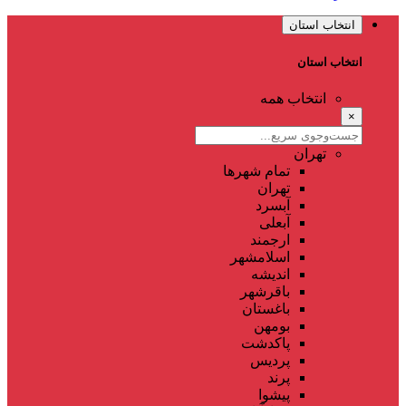
انتخاب استان
انتخاب استان
انتخاب همه
×
تهران
تمام شهر‌ها
تهران
آبسرد
آبعلی
ارجمند
اسلامشهر
اندیشه
باقرشهر
باغستان
بومهن
پاکدشت
پردیس
پرند
پیشوا