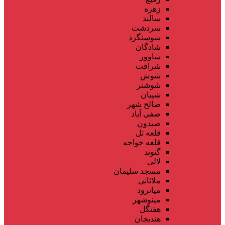
زهره
سالند
سردشت
سوسنگرد
شادگان
شاوور
شرافت
شوش
شوشتر
شیبان
صالح شهر
صفی آباد
صیدون
قلعه تل
قلعه خواجه
گتوند
لالی
مسجد سلیمان
ملاثانی
میانرود
مینوشهر
هفتگل
هندیجان