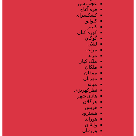
عجب شیر
قره آغاج
کشکسرای
کلوانق
کلیبر
کوزه کنان
گوگان
لیلان
مراغه
مرند
ملک کیان
ملکان
ممقان
مهربان
میانه
نظرکهریزی
هادی شهر
هرگلان
هریس
هشترود
هوراند
وایقان
ورزقان