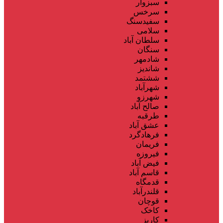
سبزوار
سرخس
سفیدسنگ
سلامی
سلطان آباد
سنگان
شادمهر
شاندیز
ششتمد
شهرآباد
شهرزو
صالح آباد
طرقبه
عشق آباد
فرهادگرد
فریمان
فیروزه
فیض آباد
قاسم آباد
قدمگاه
قلندرآباد
قوچان
کاخک
کاریز