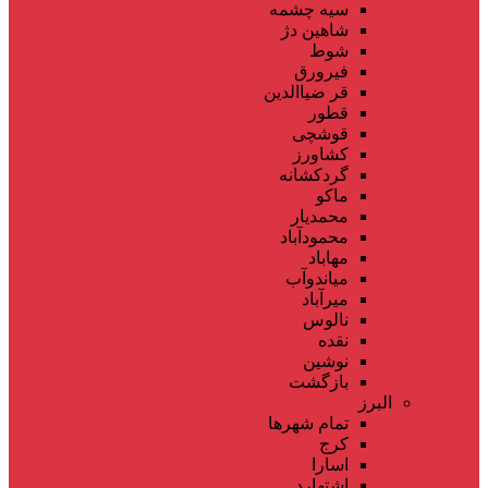
سیه چشمه
شاهین دژ
شوط
فیرورق
قر ضیاالدین
قطور
قوشچی
کشاورز
گردکشانه
ماکو
محمدیار
محمودآباد
مهاباد
میاندوآب
میرآباد
نالوس
نقده
نوشین
بازگشت
البرز
تمام شهر‌ها
کرج
اسارا
اشتهارد