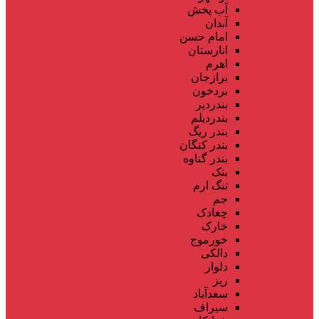
آب پخش
آبدان
امام حسن
انارستان
اهرم
برازجان
بردخون
بندردیر
بندردیلم
بندر ریگ
بندر کنگان
بندر گناوه
بنک
تنگ ارم
جم
چغادک
خارک
خورموج
دالکی
دلوار
ریز
سعدآباد
سیراف