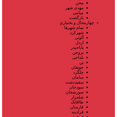
مجن
مهدی شهر
میامی
بازگشت
چهارمحال و بختیاری
تمام شهر‌ها
شهرکرد
آلونی
اردل
باباحیدر
بروجن
بلداجی
بن
جونقان
چلگرد
سامان
سفیددشت
سودجان
سورشجان
شلمزار
طاقانک
فارسان
فرادبنه
فرخ شهر