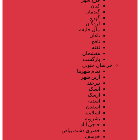
کیان
گندمان
گهرو
لردگان
مال خلیفه
ناغان
نافچ
نقنه
هفشجان
بازگشت
خراسان جنوبی
تمام شهر‌ها
آرین شهر
بیرجند
آیسک
ارسک
اسدیه
اسفدن
اسلامیه
بشرویه
حاجی آباد
خضری دشت بیاض
خوسف