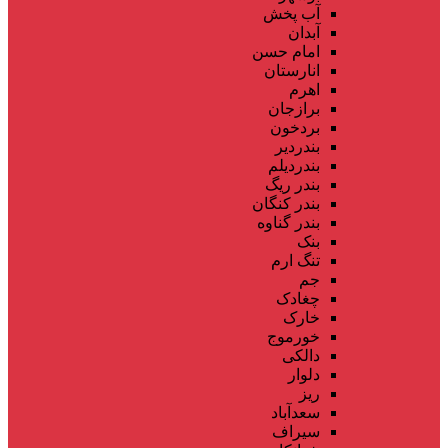
آب پخش
آبدان
امام حسن
انارستان
اهرم
برازجان
بردخون
بندردیر
بندردیلم
بندر ریگ
بندر کنگان
بندر گناوه
بنک
تنگ ارم
جم
چغادک
خارک
خورموج
دالکی
دلوار
ریز
سعدآباد
سیراف