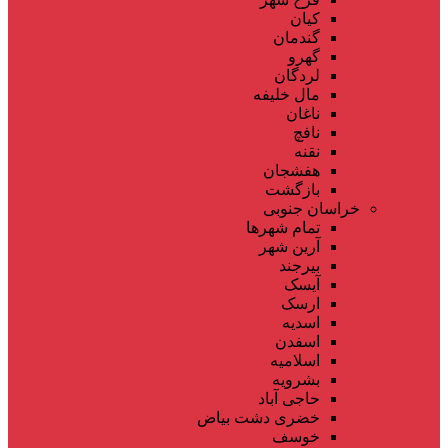
کیان
گندمان
گهرو
لردگان
مال خلیفه
ناغان
نافچ
نقنه
هفشجان
بازگشت
خراسان جنوبی
تمام شهر‌ها
آرین شهر
بیرجند
آیسک
ارسک
اسدیه
اسفدن
اسلامیه
بشرویه
حاجی آباد
خضری دشت بیاض
خوسف