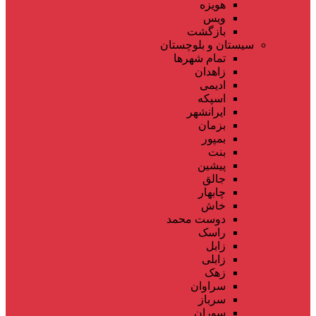
هویزه
ویس
بازگشت
سیستان و بلوچستان
تمام شهر‌ها
زاهدان
ادیمی
اسپکه
ایرانشهر
بزمان
بمپور
بنت
پیشین
جالق
چابهار
خاش
دوست محمد
راسک
زابل
زابلی
زهک
سراوان
سرباز
سوران