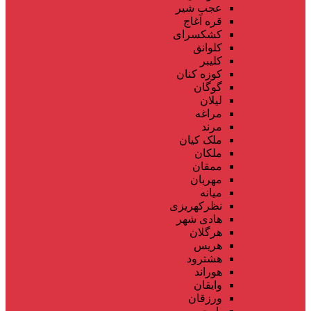
عجب شیر
قره آغاج
کشکسرای
کلوانق
کلیبر
کوزه کنان
گوگان
لیلان
مراغه
مرند
ملک کیان
ملکان
ممقان
مهربان
میانه
نظرکهریزی
هادی شهر
هرگلان
هریس
هشترود
هوراند
وایقان
ورزقان