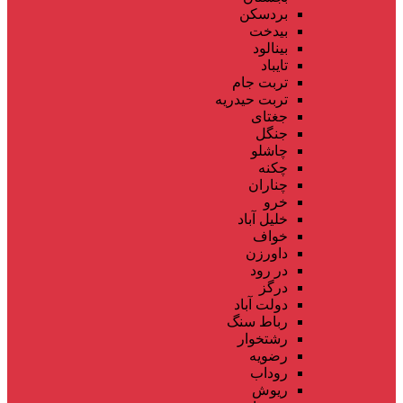
بردسکن
بیدخت
بینالود
تایباد
تربت جام
تربت حیدریه
جغتای
جنگل
چاشلو
چکنه
چناران
خرو
خلیل آباد
خواف
داورزن
در رود
درگز
دولت آباد
رباط سنگ
رشتخوار
رضویه
روداب
ریوش