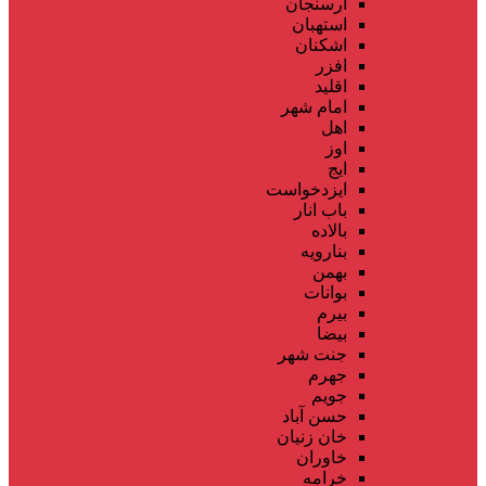
ارسنجان
استهبان
اشکنان
افزر
اقلید
امام شهر
اهل
اوز
ایج
ایزدخواست
باب انار
بالاده
بنارویه
بهمن
بوانات
بیرم
بیضا
جنت شهر
جهرم
جویم
حسن آباد
خان زنیان
خاوران
خرامه