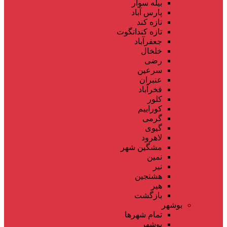
بیله سوار
پارس آباد
تازه کند
تازه کندانگوت
جعفرآباد
خلخال
رضی
سرعین
عنبران
فخرآباد
کلور
کوراییم
گرمی
گیوی
لاهرود
مشگین شهر
نمین
نیر
هشتجین
هیر
بازگشت
بوشهر
تمام شهر‌ها
بوشهر