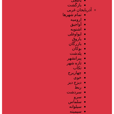
یامچی
بازگشت
آذربایجان غربی
تمام شهر‌ها
ارومیه
آواجیق
اشنویه
ایواوغلی
باروق
بازرگان
بوکان
پلدشت
پیرانشهر
تازه شهر
تکاب
چهاربرج
خوی
دیزج دیز
ربط
سردشت
سرو
سلماس
سیلوانه
سیمینه