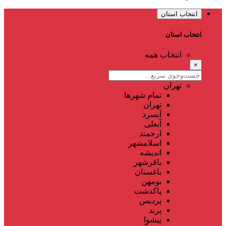
انتخاب استان
انتخاب استان
انتخاب همه
×
تهران
تمام شهر‌ها
تهران
آبسرد
آبعلی
ارجمند
اسلامشهر
اندیشه
باقرشهر
باغستان
بومهن
پاکدشت
پردیس
پرند
پیشوا