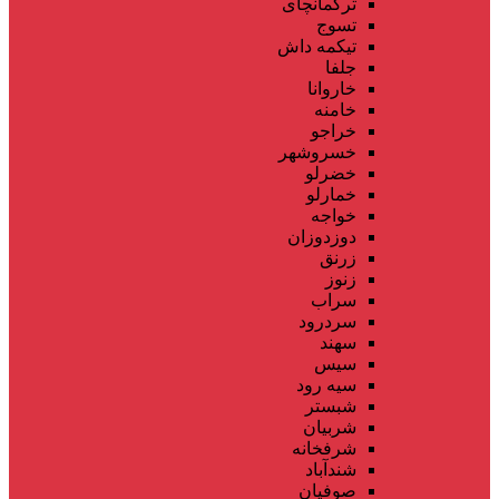
ترکمانچای
تسوج
تیکمه داش
جلفا
خاروانا
خامنه
خراجو
خسروشهر
خضرلو
خمارلو
خواجه
دوزدوزان
زرنق
زنوز
سراب
سردرود
سهند
سیس
سیه رود
شبستر
شربیان
شرفخانه
شندآباد
صوفیان