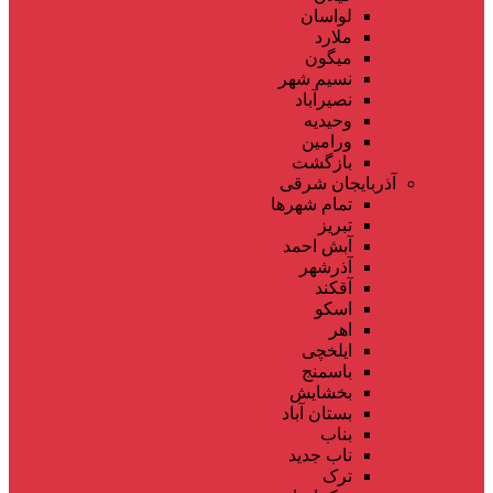
لواسان
ملارد
میگون
نسیم شهر
نصیرآباد
وحیدیه
ورامین
بازگشت
آذربایجان شرقی
تمام شهر‌ها
تبریز
آبش احمد
آذرشهر
آقکند
اسکو
اهر
ایلخچی
باسمنج
بخشایش
بستان آباد
بناب
ناب جدید
ترک