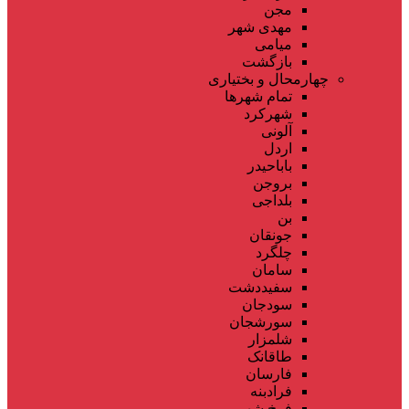
مجن
مهدی شهر
میامی
بازگشت
چهارمحال و بختیاری
تمام شهر‌ها
شهرکرد
آلونی
اردل
باباحیدر
بروجن
بلداجی
بن
جونقان
چلگرد
سامان
سفیددشت
سودجان
سورشجان
شلمزار
طاقانک
فارسان
فرادبنه
فرخ شهر