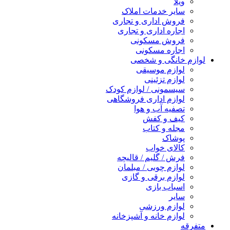
ویلا
سایر خدمات املاک
فروش اداری و تجاری
اجاره اداری و تجاری
فروش مسکونی
اجاره مسکونی
لوازم خانگی و شخصی
لوازم موسیقی
لوازم تزئینی
سیسمونی / لوازم کودک
لوازم اداری فروشگاهی
تصفیه آب و هوا
کیف و کفش
مجله و کتاب
پوشاک
کالای خواب
فرش / گلیم / قالیچه
لوازم چوبی / مبلمان
لوازم برقی و گازی
اسباب بازی
سایر
لوازم ورزشی
لوازم خانه و آشپزخانه
متفرقه