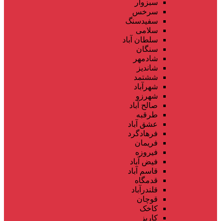
سبزوار
سرخس
سفیدسنگ
سلامی
سلطان آباد
سنگان
شادمهر
شاندیز
ششتمد
شهرآباد
شهرزو
صالح آباد
طرقبه
عشق آباد
فرهادگرد
فریمان
فیروزه
فیض آباد
قاسم آباد
قدمگاه
قلندرآباد
قوچان
کاخک
کاریز