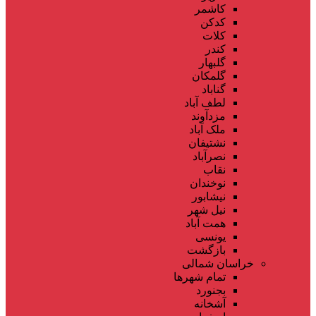
کاشمر
کدکن
کلات
کندر
گلبهار
گلمکان
گناباد
لطف آباد
مزدآوند
ملک آباد
نشتیفان
نصرآباد
نقاب
نوخندان
نیشابور
نیل شهر
همت آباد
یونسی
بازگشت
خراسان شمالی
تمام شهر‌ها
بجنورد
آشخانه