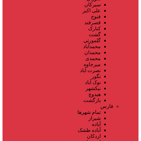
سیرکان
علی اکبر
فنوج
قصرقند
کنارک
گشت
گلمورتی
محمدآباد
محمدان
محمدی
میرجاوه
نصرت آباد
نگور
نوک آباد
نیکشهر
هیدوچ
بازگشت
فارس
تمام شهر‌ها
شیراز
آباده
آباده طشک
اردکان