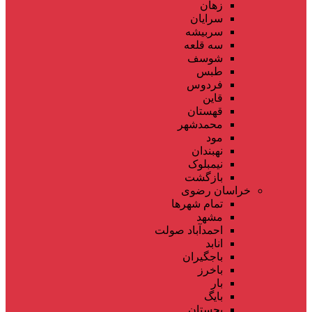
زهان
سرایان
سربیشه
سه قلعه
شوسف
طبس
فردوس
قاین
قهستان
محمدشهر
مود
نهبندان
نیمبلوک
بازگشت
خراسان رضوی
تمام شهر‌ها
مشهد
احمدآباد صولت
انابد
باجگیران
باخرز
بار
بایگ
بجستان