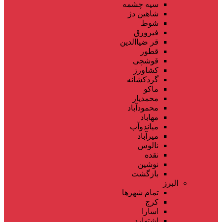
سیه چشمه
شاهین دژ
شوط
فیرورق
قر ضیاالدین
قطور
قوشچی
کشاورز
گردکشانه
ماکو
محمدیار
محمودآباد
مهاباد
میاندوآب
میرآباد
نالوس
نقده
نوشین
بازگشت
البرز
تمام شهر‌ها
کرج
اسارا
اشتهارد