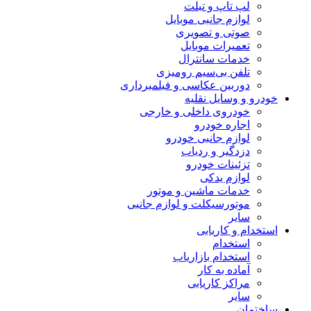
لپ تاپ و تبلت
لوازم جانبی موبایل
صوتی و تصویری
تعمیرات موبایل
خدمات سانترال
تلفن بی‌سیم رومیزی
دوربین عکاسی و فیلمبرداری
خودرو و وسایل نقلیه
خودروی داخلی و خارجی
اجاره خودرو
لوازم جانبی خودرو
دزدگیر و ردیاب
تزئینات خودرو
لوازم یدکی
خدمات ماشین و موتور
موتورسیکلت و لوازم جانبی
سایر
استخدام و کاریابی
استخدام
استخدام بازاریاب
آماده به کار
مراکز کاریابی
سایر
ساختمان