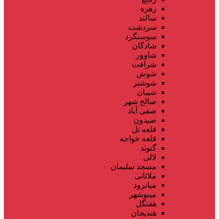
زهره
سالند
سردشت
سوسنگرد
شادگان
شاوور
شرافت
شوش
شوشتر
شیبان
صالح شهر
صفی آباد
صیدون
قلعه تل
قلعه خواجه
گتوند
لالی
مسجد سلیمان
ملاثانی
میانرود
مینوشهر
هفتگل
هندیجان