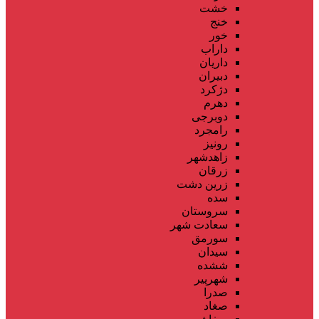
خشت
خنج
خور
داراب
داریان
دبیران
دژکرد
دهرم
دوبرجی
رامجرد
رونیز
زاهدشهر
زرقان
زرین دشت
سده
سروستان
سعادت شهر
سورمق
سیدان
ششده
شهرپیر
صدرا
صغاد