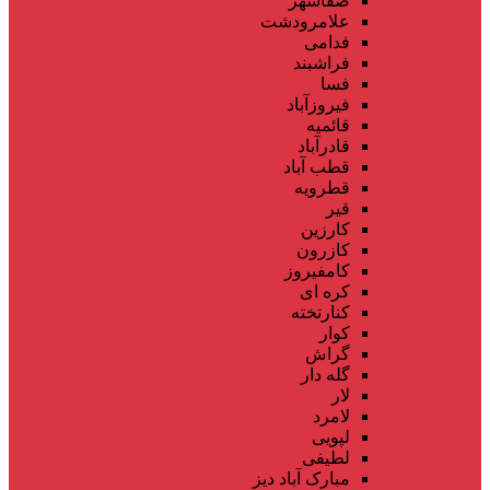
صفاشهر
علامرودشت
فدامی
فراشبند
فسا
فیروزآباد
قائمیه
قادرآباد
قطب آباد
قطرویه
قیر
کارزین
کازرون
کامفیروز
کره ای
کنارتخته
کوار
گراش
گله دار
لار
لامرد
لپویی
لطیفی
مبارک آباد دیز