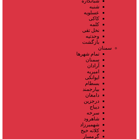
شبانکاره
شنبه
عسلویه
کاکی
کلمه
نخل تقی
وحدتیه
بازگشت
سمنان
تمام شهر‌ها
سمنان
آرادان
امیریه
ایوانکی
بسطام
بیارجمند
دامغان
درجزین
دیباج
سرخه
شاهرود
شهمیرزاد
کلاته خیج
گرمسار