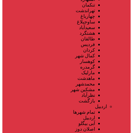
تنکمان
تهراندشت
چهارباغ
ساوجبلاغ
سعیدآباد
هشتگرد
طالقان
فردیس
کردان
کمال شهر
کوهسار
گرمدره
مارلیک
ماهدشت
محمدشهر
مشکین شهر
نظرآباد
بازگشت
اردبیل
تمام شهر‌ها
اردبیل
آبی بیگلو
اصلان دوز