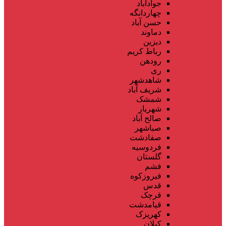
جوادآباد
چهاردانگه
حسن آباد
دماوند
دیزین
رباط کریم
رودهن
ری
شاهدشهر
شریف آباد
شمشک
شهریار
صالح آباد
صباشهر
صفادشت
فردوسیه
گلستان
فشم
فیروزکوه
قدس
قرچک
قیامدشت
کهریزک
کیلان