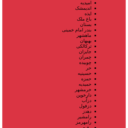
امیدیه
اندیمشک
ایذه
باغ ملک
بستان
بندر امام خمینی
ماهشهر
بهبهان
ترکالکی
جایزان
چمران
چوبیده
حر
حسینیه
حمزه
حمیدیه
خرمشهر
دارخوین
دزآب
دزفول
دهدز
رامشیر
رامهرمز
رفیع