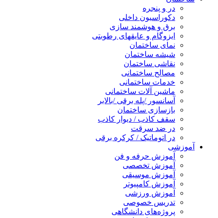
در و پنجره
دکوراسیون داخلی
برق و هوشمند سازی
ایزوگام و عایقهای رطوبتی
نمای ساختمان
شیشه ساختمان
نقاشی ساختمان
مصالح ساختمانی
خدمات ساختمانی
ماشین آلات ساختمانی
آسانسور /پله برقی /بالابر
بازسازی ساختمان
سقف کاذب / دیوار کاذب
در ضد سرقت
در اتوماتیک / کرکره برقی
آموزشی
آموزش حرفه و فن
آموزش تخصصی
آموزش موسیقی
آموزش کامپیوتر
آموزش ورزشی
تدریس خصوصی
پروژه‌های دانشگاهی