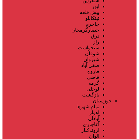
اسفراین
ایور
پیش قلعه
تیتکانلو
جاجرم
حصارگرمخان
درق
راز
سنخواست
شوقان
شیروان
صفی آباد
فاروج
قاضی
گرمه
لوجلی
بازگشت
خوزستان
تمام شهر‌ها
اهواز
آبادان
آغاجاری
اروندکنار
الوان