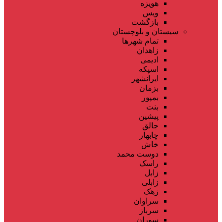
هویزه
ویس
بازگشت
سیستان و بلوچستان
تمام شهر‌ها
زاهدان
ادیمی
اسپکه
ایرانشهر
بزمان
بمپور
بنت
پیشین
جالق
چابهار
خاش
دوست محمد
راسک
زابل
زابلی
زهک
سراوان
سرباز
سوران