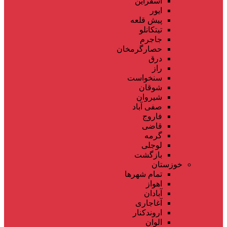
اسفراین
ایور
پیش قلعه
تیتکانلو
جاجرم
حصارگرمخان
درق
راز
سنخواست
شوقان
شیروان
صفی آباد
فاروج
قاضی
گرمه
لوجلی
بازگشت
خوزستان
تمام شهر‌ها
اهواز
آبادان
آغاجاری
اروندکنار
الوان