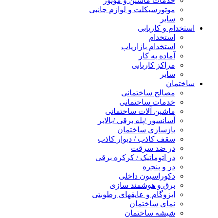
خدمات ماشین و موتور
موتورسیکلت و لوازم جانبی
سایر
استخدام و کاریابی
استخدام
استخدام بازاریاب
آماده به کار
مراکز کاریابی
سایر
ساختمان
مصالح ساختمانی
خدمات ساختمانی
ماشین آلات ساختمانی
آسانسور /پله برقی /بالابر
بازسازی ساختمان
سقف کاذب / دیوار کاذب
در ضد سرقت
در اتوماتیک / کرکره برقی
در و پنجره
دکوراسیون داخلی
برق و هوشمند سازی
ایزوگام و عایقهای رطوبتی
نمای ساختمان
شیشه ساختمان