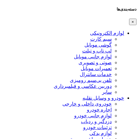
دسته‌بندی‌ها
×
لوازم الکترونیکی
سیم کارت
گوشی موبایل
لپ تاپ و تبلت
لوازم جانبی موبایل
صوتی و تصویری
تعمیرات موبایل
خدمات سانترال
تلفن بی‌سیم رومیزی
دوربین عکاسی و فیلمبرداری
سایر
خودرو و وسایل نقلیه
خودروی داخلی و خارجی
اجاره خودرو
لوازم جانبی خودرو
دزدگیر و ردیاب
تزئینات خودرو
لوازم یدکی