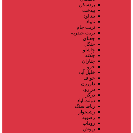
بردسکن
بیدخت
بینالود
تایباد
تربت جام
تربت حیدریه
جغتای
جنگل
چاشلو
چکنه
چناران
خرو
خلیل آباد
خواف
داورزن
در رود
درگز
دولت آباد
رباط سنگ
رشتخوار
رضویه
روداب
ریوش