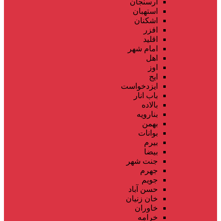
ارسنجان
استهبان
اشکنان
افزر
اقلید
امام شهر
اهل
اوز
ایج
ایزدخواست
باب انار
بالاده
بنارویه
بهمن
بوانات
بیرم
بیضا
جنت شهر
جهرم
جویم
حسن آباد
خان زنیان
خاوران
خرامه