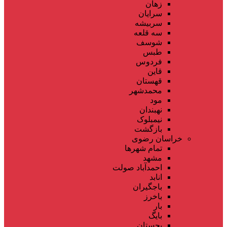
زهان
سرایان
سربیشه
سه قلعه
شوسف
طبس
فردوس
قاین
قهستان
محمدشهر
مود
نهبندان
نیمبلوک
بازگشت
خراسان رضوی
تمام شهر‌ها
مشهد
احمدآباد صولت
انابد
باجگیران
باخرز
بار
بایگ
بجستان