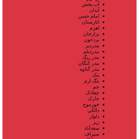
آب پخش
آبدان
امام حسن
انارستان
اهرم
برازجان
بردخون
بندردیر
بندردیلم
بندر ریگ
بندر کنگان
بندر گناوه
بنک
تنگ ارم
جم
چغادک
خارک
خورموج
دالکی
دلوار
ریز
سعدآباد
سیراف