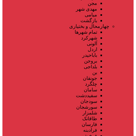
مجن
مهدی شهر
میامی
بازگشت
چهارمحال و بختیاری
تمام شهر‌ها
شهرکرد
آلونی
اردل
باباحیدر
بروجن
بلداجی
بن
جونقان
چلگرد
سامان
سفیددشت
سودجان
سورشجان
شلمزار
طاقانک
فارسان
فرادبنه
فرخ شهر