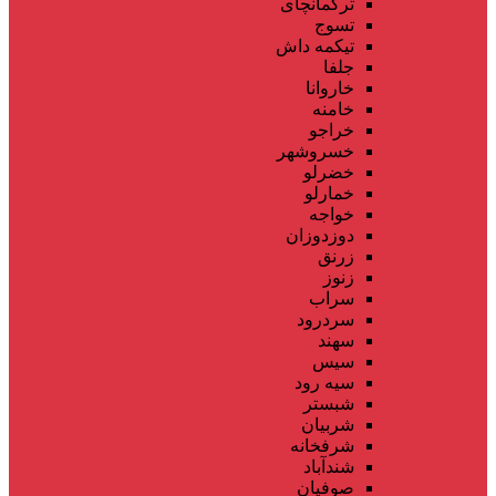
ترکمانچای
تسوج
تیکمه داش
جلفا
خاروانا
خامنه
خراجو
خسروشهر
خضرلو
خمارلو
خواجه
دوزدوزان
زرنق
زنوز
سراب
سردرود
سهند
سیس
سیه رود
شبستر
شربیان
شرفخانه
شندآباد
صوفیان