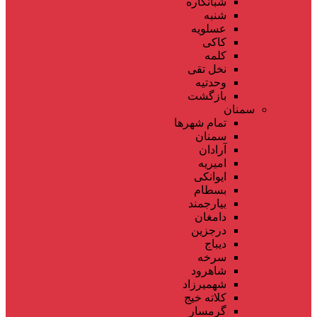
شبانکاره
شنبه
عسلویه
کاکی
کلمه
نخل تقی
وحدتیه
بازگشت
سمنان
تمام شهر‌ها
سمنان
آرادان
امیریه
ایوانکی
بسطام
بیارجمند
دامغان
درجزین
دیباج
سرخه
شاهرود
شهمیرزاد
کلاته خیج
گرمسار