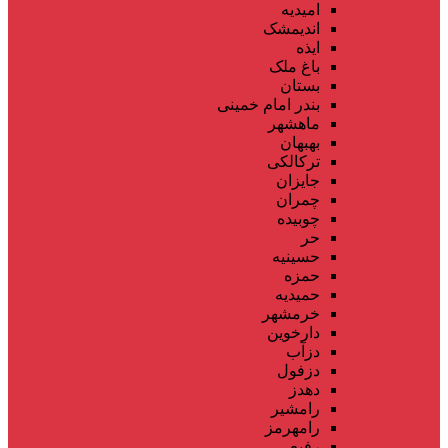
امیدیه
اندیمشک
ایذه
باغ ملک
بستان
بندر امام خمینی
ماهشهر
بهبهان
ترکالکی
جایزان
چمران
چوبیده
حر
حسینیه
حمزه
حمیدیه
خرمشهر
دارخوین
دزآب
دزفول
دهدز
رامشیر
رامهرمز
رفیع