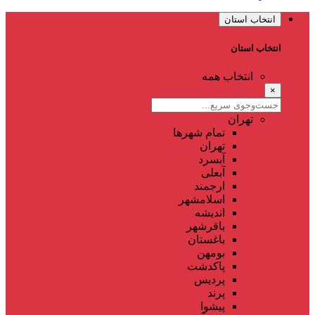
انتخاب استان
انتخاب استان
انتخاب همه
×
تهران
تمام شهر‌ها
تهران
آبسرد
آبعلی
ارجمند
اسلامشهر
اندیشه
باقرشهر
باغستان
بومهن
پاکدشت
پردیس
پرند
پیشوا