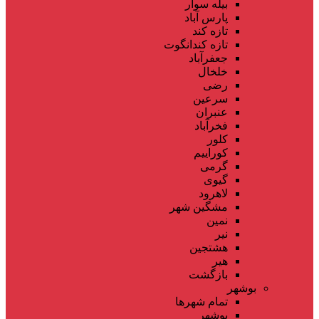
بیله سوار
پارس آباد
تازه کند
تازه کندانگوت
جعفرآباد
خلخال
رضی
سرعین
عنبران
فخرآباد
کلور
کوراییم
گرمی
گیوی
لاهرود
مشگین شهر
نمین
نیر
هشتجین
هیر
بازگشت
بوشهر
تمام شهر‌ها
بوشهر