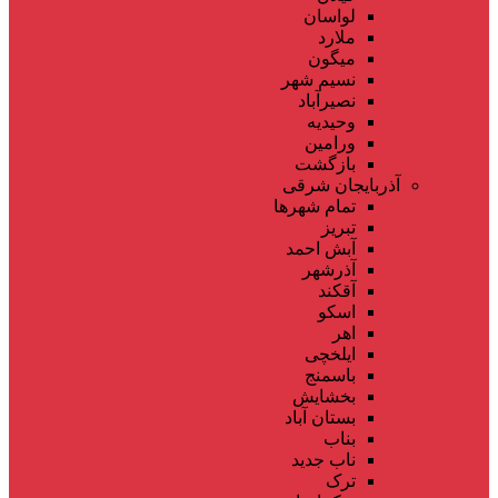
لواسان
ملارد
میگون
نسیم شهر
نصیرآباد
وحیدیه
ورامین
بازگشت
آذربایجان شرقی
تمام شهر‌ها
تبریز
آبش احمد
آذرشهر
آقکند
اسکو
اهر
ایلخچی
باسمنج
بخشایش
بستان آباد
بناب
ناب جدید
ترک