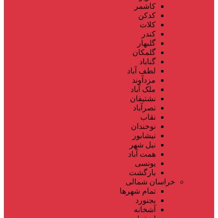
کاشمر
کدکن
کلات
کندر
گلبهار
گلمکان
گناباد
لطف آباد
مزدآوند
ملک آباد
نشتیفان
نصرآباد
نقاب
نوخندان
نیشابور
نیل شهر
همت آباد
یونسی
بازگشت
خراسان شمالی
تمام شهر‌ها
بجنورد
آشخانه