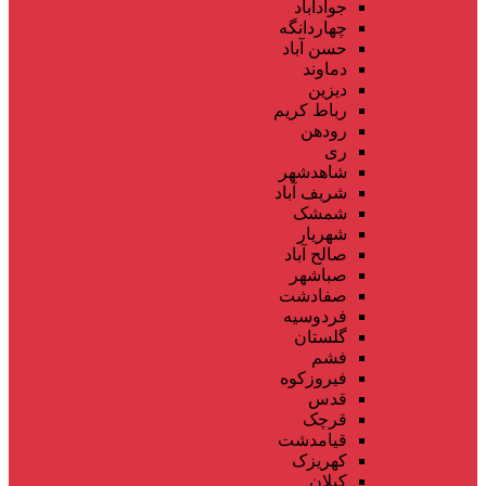
جوادآباد
چهاردانگه
حسن آباد
دماوند
دیزین
رباط کریم
رودهن
ری
شاهدشهر
شریف آباد
شمشک
شهریار
صالح آباد
صباشهر
صفادشت
فردوسیه
گلستان
فشم
فیروزکوه
قدس
قرچک
قیامدشت
کهریزک
کیلان