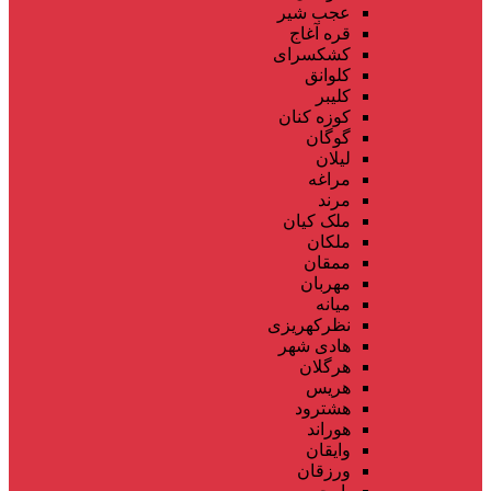
عجب شیر
قره آغاج
کشکسرای
کلوانق
کلیبر
کوزه کنان
گوگان
لیلان
مراغه
مرند
ملک کیان
ملکان
ممقان
مهربان
میانه
نظرکهریزی
هادی شهر
هرگلان
هریس
هشترود
هوراند
وایقان
ورزقان