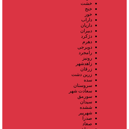
خشت
خنج
خور
داراب
داریان
دبیران
دژکرد
دهرم
دوبرجی
رامجرد
رونیز
زاهدشهر
زرقان
زرین دشت
سده
سروستان
سعادت شهر
سورمق
سیدان
ششده
شهرپیر
صدرا
صغاد