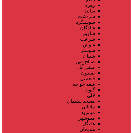
زهره
سالند
سردشت
سوسنگرد
شادگان
شاوور
شرافت
شوش
شوشتر
شیبان
صالح شهر
صفی آباد
صیدون
قلعه تل
قلعه خواجه
گتوند
لالی
مسجد سلیمان
ملاثانی
میانرود
مینوشهر
هفتگل
هندیجان