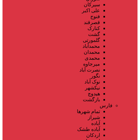
سیرکان
علی اکبر
فنوج
قصرقند
کنارک
گشت
گلمورتی
محمدآباد
محمدان
محمدی
میرجاوه
نصرت آباد
نگور
نوک آباد
نیکشهر
هیدوچ
بازگشت
فارس
تمام شهر‌ها
شیراز
آباده
آباده طشک
اردکان