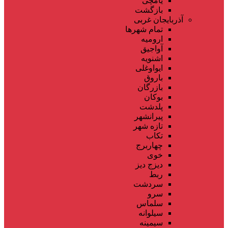
یامچی
بازگشت
آذربایجان غربی
تمام شهر‌ها
ارومیه
آواجیق
اشنویه
ایواوغلی
باروق
بازرگان
بوکان
پلدشت
پیرانشهر
تازه شهر
تکاب
چهاربرج
خوی
دیزج دیز
ربط
سردشت
سرو
سلماس
سیلوانه
سیمینه