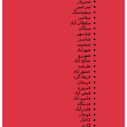
سبزوار
سرخس
سفیدسنگ
سلامی
سلطان آباد
سنگان
شادمهر
شاندیز
ششتمد
شهرآباد
شهرزو
صالح آباد
طرقبه
عشق آباد
فرهادگرد
فریمان
فیروزه
فیض آباد
قاسم آباد
قدمگاه
قلندرآباد
قوچان
کاخک
کاریز