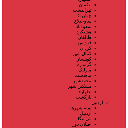
تنکمان
تهراندشت
چهارباغ
ساوجبلاغ
سعیدآباد
هشتگرد
طالقان
فردیس
کردان
کمال شهر
کوهسار
گرمدره
مارلیک
ماهدشت
محمدشهر
مشکین شهر
نظرآباد
بازگشت
اردبیل
تمام شهر‌ها
اردبیل
آبی بیگلو
اصلان دوز