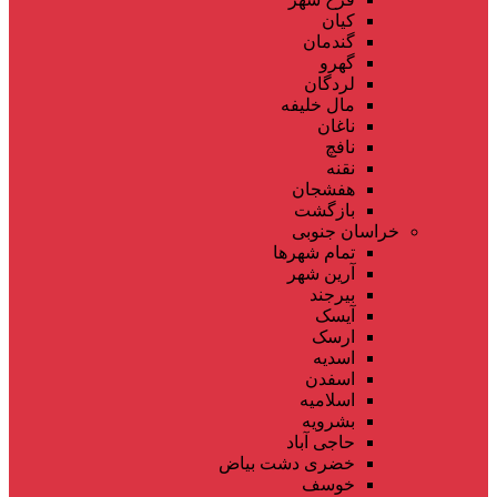
کیان
گندمان
گهرو
لردگان
مال خلیفه
ناغان
نافچ
نقنه
هفشجان
بازگشت
خراسان جنوبی
تمام شهر‌ها
آرین شهر
بیرجند
آیسک
ارسک
اسدیه
اسفدن
اسلامیه
بشرویه
حاجی آباد
خضری دشت بیاض
خوسف