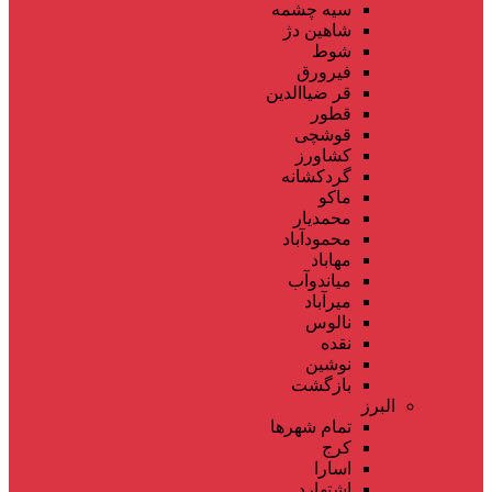
سیه چشمه
شاهین دژ
شوط
فیرورق
قر ضیاالدین
قطور
قوشچی
کشاورز
گردکشانه
ماکو
محمدیار
محمودآباد
مهاباد
میاندوآب
میرآباد
نالوس
نقده
نوشین
بازگشت
البرز
تمام شهر‌ها
کرج
اسارا
اشتهارد