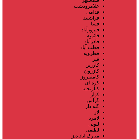
صفاشهر
علامرودشت
فدامی
فراشبند
فسا
فیروزآباد
قائمیه
قادرآباد
قطب آباد
قطرویه
قیر
کارزین
کازرون
کامفیروز
کره ای
کنارتخته
کوار
گراش
گله دار
لار
لامرد
لپویی
لطیفی
مبارک آباد دیز