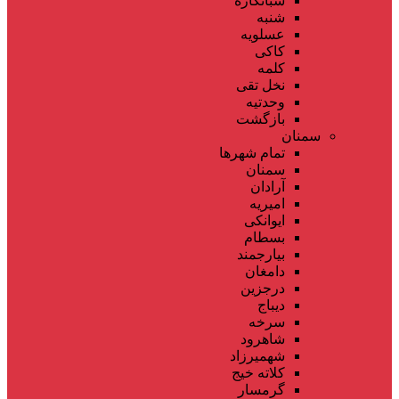
شبانکاره
شنبه
عسلویه
کاکی
کلمه
نخل تقی
وحدتیه
بازگشت
سمنان
تمام شهر‌ها
سمنان
آرادان
امیریه
ایوانکی
بسطام
بیارجمند
دامغان
درجزین
دیباج
سرخه
شاهرود
شهمیرزاد
کلاته خیج
گرمسار