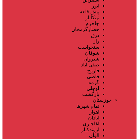
ایور
پیش قلعه
تیتکانلو
جاجرم
حصارگرمخان
درق
راز
سنخواست
شوقان
شیروان
صفی آباد
فاروج
قاضی
گرمه
لوجلی
بازگشت
خوزستان
تمام شهر‌ها
اهواز
آبادان
آغاجاری
اروندکنار
الوان