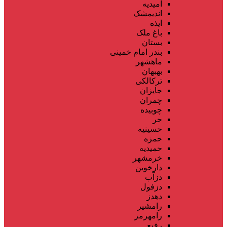
امیدیه
اندیمشک
ایذه
باغ ملک
بستان
بندر امام خمینی
ماهشهر
بهبهان
ترکالکی
جایزان
چمران
چوبیده
حر
حسینیه
حمزه
حمیدیه
خرمشهر
دارخوین
دزآب
دزفول
دهدز
رامشیر
رامهرمز
رفیع