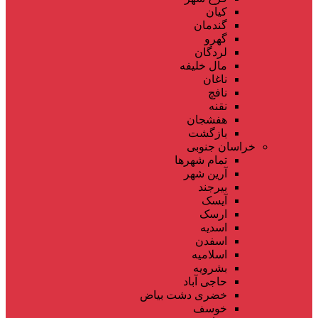
کیان
گندمان
گهرو
لردگان
مال خلیفه
ناغان
نافچ
نقنه
هفشجان
بازگشت
خراسان جنوبی
تمام شهر‌ها
آرین شهر
بیرجند
آیسک
ارسک
اسدیه
اسفدن
اسلامیه
بشرویه
حاجی آباد
خضری دشت بیاض
خوسف