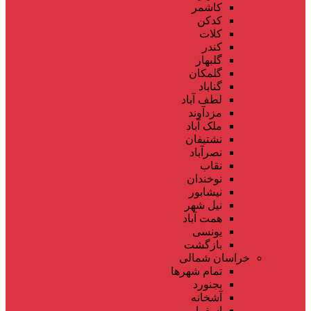
کاشمر
کدکن
کلات
کندر
گلبهار
گلمکان
گناباد
لطف آباد
مزدآوند
ملک آباد
نشتیفان
نصرآباد
نقاب
نوخندان
نیشابور
نیل شهر
همت آباد
یونسی
بازگشت
خراسان شمالی
تمام شهر‌ها
بجنورد
آشخانه
اسفراین