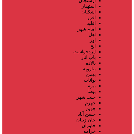
ارسنجان
استهبان
اشکنان
افزر
اقلید
امام شهر
اهل
اوز
ایج
ایزدخواست
باب انار
بالاده
بنارویه
بهمن
بوانات
بیرم
بیضا
جنت شهر
جهرم
جویم
حسن آباد
خان زنیان
خاوران
خرامه