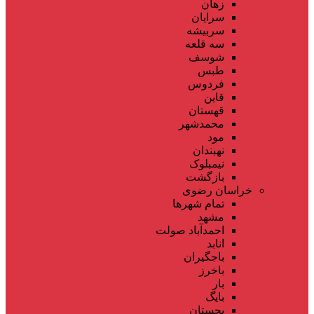
زهان
سرایان
سربیشه
سه قلعه
شوسف
طبس
فردوس
قاین
قهستان
محمدشهر
مود
نهبندان
نیمبلوک
بازگشت
خراسان رضوی
تمام شهر‌ها
مشهد
احمدآباد صولت
انابد
باجگیران
باخرز
بار
بایگ
بجستان