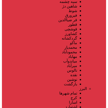
سیه چشمه
شاهین دژ
شوط
فیرورق
قر ضیاالدین
قطور
قوشچی
کشاورز
گردکشانه
ماکو
محمدیار
محمودآباد
مهاباد
میاندوآب
میرآباد
نالوس
نقده
نوشین
بازگشت
البرز
تمام شهر‌ها
کرج
اسارا
اشتهارد