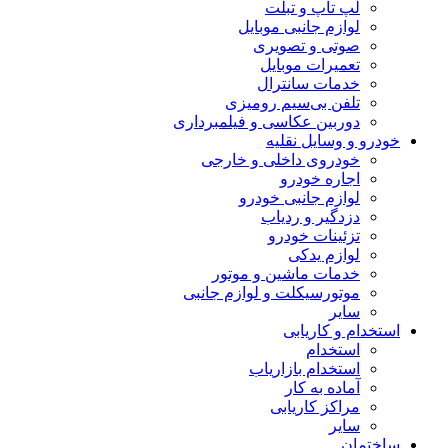
لپ تاپ و تبلت
لوازم جانبی موبایل
صوتی و تصویری
تعمیرات موبایل
خدمات سانترال
تلفن بی‌سیم رومیزی
دوربین عکاسی و فیلمبرداری
خودرو و وسایل نقلیه
خودروی داخلی و خارجی
اجاره خودرو
لوازم جانبی خودرو
دزدگیر و ردیاب
تزئینات خودرو
لوازم یدکی
خدمات ماشین و موتور
موتورسیکلت و لوازم جانبی
سایر
استخدام و کاریابی
استخدام
استخدام بازاریاب
آماده به کار
مراکز کاریابی
سایر
ساختمان