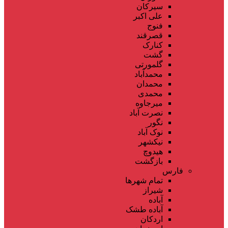
سیرکان
علی اکبر
فنوج
قصرقند
کنارک
گشت
گلمورتی
محمدآباد
محمدان
محمدی
میرجاوه
نصرت آباد
نگور
نوک آباد
نیکشهر
هیدوچ
بازگشت
فارس
تمام شهر‌ها
شیراز
آباده
آباده طشک
اردکان