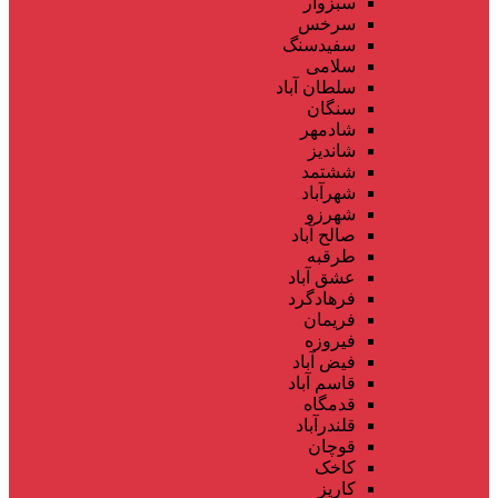
سبزوار
سرخس
سفیدسنگ
سلامی
سلطان آباد
سنگان
شادمهر
شاندیز
ششتمد
شهرآباد
شهرزو
صالح آباد
طرقبه
عشق آباد
فرهادگرد
فریمان
فیروزه
فیض آباد
قاسم آباد
قدمگاه
قلندرآباد
قوچان
کاخک
کاریز