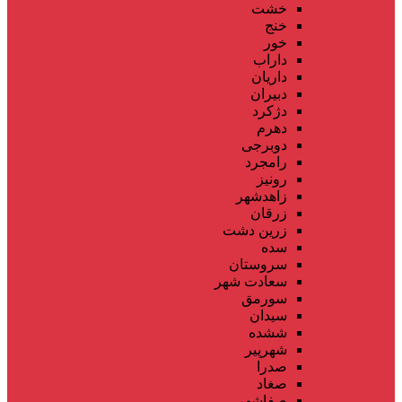
خشت
خنج
خور
داراب
داریان
دبیران
دژکرد
دهرم
دوبرجی
رامجرد
رونیز
زاهدشهر
زرقان
زرین دشت
سده
سروستان
سعادت شهر
سورمق
سیدان
ششده
شهرپیر
صدرا
صغاد
صفاشهر