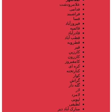
علامرودشت
فدامی
فراشبند
فسا
فیروزآباد
قائمیه
قادرآباد
قطب آباد
قطرویه
قیر
کارزین
کازرون
کامفیروز
کره ای
کنارتخته
کوار
گراش
گله دار
لار
لامرد
لپویی
لطیفی
مبارک آباد دیز