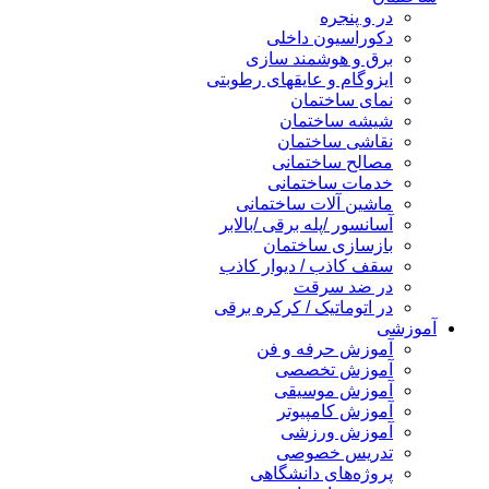
در و پنجره
دکوراسیون داخلی
برق و هوشمند سازی
ایزوگام و عایقهای رطوبتی
نمای ساختمان
شیشه ساختمان
نقاشی ساختمان
مصالح ساختمانی
خدمات ساختمانی
ماشین آلات ساختمانی
آسانسور /پله برقی /بالابر
بازسازی ساختمان
سقف کاذب / دیوار کاذب
در ضد سرقت
در اتوماتیک / کرکره برقی
آموزشی
آموزش حرفه و فن
آموزش تخصصی
آموزش موسیقی
آموزش کامپیوتر
آموزش ورزشی
تدریس خصوصی
پروژه‌های دانشگاهی