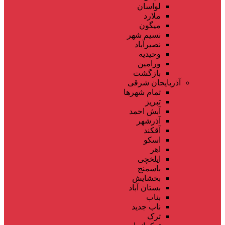
لواسان
ملارد
میگون
نسیم شهر
نصیرآباد
وحیدیه
ورامین
بازگشت
آذربایجان شرقی
تمام شهر‌ها
تبریز
آبش احمد
آذرشهر
آقکند
اسکو
اهر
ایلخچی
باسمنج
بخشایش
بستان آباد
بناب
ناب جدید
ترک