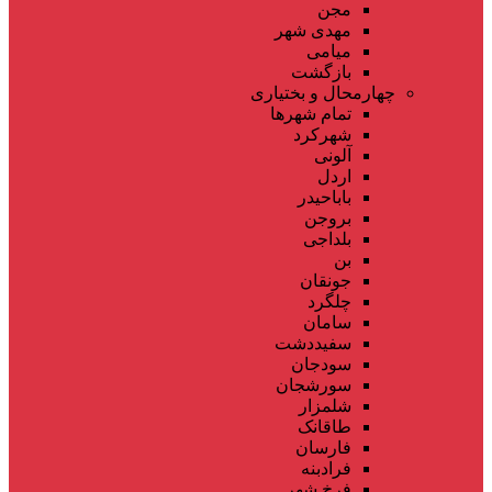
مجن
مهدی شهر
میامی
بازگشت
چهارمحال و بختیاری
تمام شهر‌ها
شهرکرد
آلونی
اردل
باباحیدر
بروجن
بلداجی
بن
جونقان
چلگرد
سامان
سفیددشت
سودجان
سورشجان
شلمزار
طاقانک
فارسان
فرادبنه
فرخ شهر