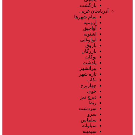
بازگشت
آذربایجان غربی
تمام شهر‌ها
ارومیه
آواجیق
اشنویه
ایواوغلی
باروق
بازرگان
بوکان
پلدشت
پیرانشهر
تازه شهر
تکاب
چهاربرج
خوی
دیزج دیز
ربط
سردشت
سرو
سلماس
سیلوانه
سیمینه