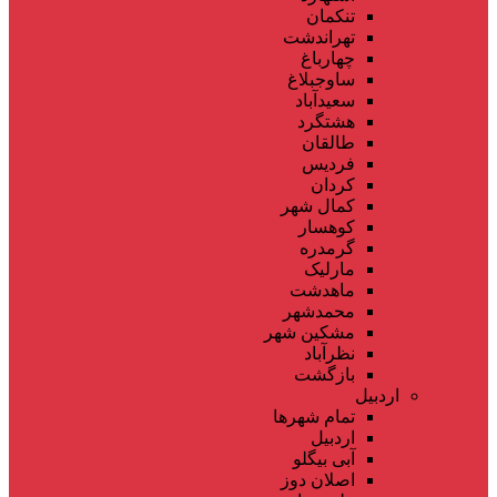
تنکمان
تهراندشت
چهارباغ
ساوجبلاغ
سعیدآباد
هشتگرد
طالقان
فردیس
کردان
کمال شهر
کوهسار
گرمدره
مارلیک
ماهدشت
محمدشهر
مشکین شهر
نظرآباد
بازگشت
اردبیل
تمام شهر‌ها
اردبیل
آبی بیگلو
اصلان دوز