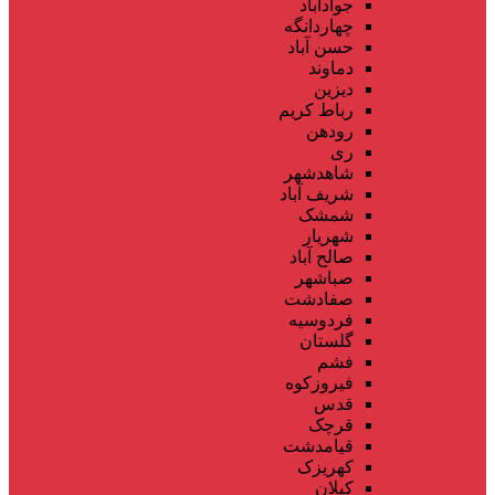
جوادآباد
چهاردانگه
حسن آباد
دماوند
دیزین
رباط کریم
رودهن
ری
شاهدشهر
شریف آباد
شمشک
شهریار
صالح آباد
صباشهر
صفادشت
فردوسیه
گلستان
فشم
فیروزکوه
قدس
قرچک
قیامدشت
کهریزک
کیلان