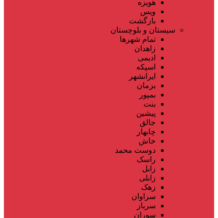
هویزه
ویس
بازگشت
سیستان و بلوچستان
تمام شهر‌ها
زاهدان
ادیمی
اسپکه
ایرانشهر
بزمان
بمپور
بنت
پیشین
جالق
چابهار
خاش
دوست محمد
راسک
زابل
زابلی
زهک
سراوان
سرباز
سوران