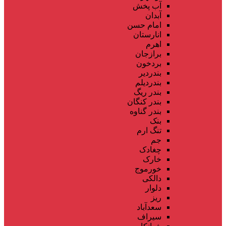
آب پخش
آبدان
امام حسن
انارستان
اهرم
برازجان
بردخون
بندردیر
بندردیلم
بندر ریگ
بندر کنگان
بندر گناوه
بنک
تنگ ارم
جم
چغادک
خارک
خورموج
دالکی
دلوار
ریز
سعدآباد
سیراف