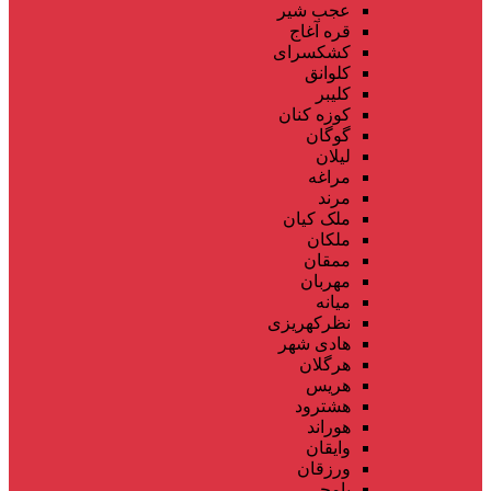
عجب شیر
قره آغاج
کشکسرای
کلوانق
کلیبر
کوزه کنان
گوگان
لیلان
مراغه
مرند
ملک کیان
ملکان
ممقان
مهربان
میانه
نظرکهریزی
هادی شهر
هرگلان
هریس
هشترود
هوراند
وایقان
ورزقان
یامچی