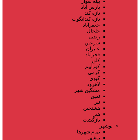
بیله سوار
پارس آباد
تازه کند
تازه کندانگوت
جعفرآباد
خلخال
رضی
سرعین
عنبران
فخرآباد
کلور
کوراییم
گرمی
گیوی
لاهرود
مشگین شهر
نمین
نیر
هشتجین
هیر
بازگشت
بوشهر
تمام شهر‌ها
بوشهر