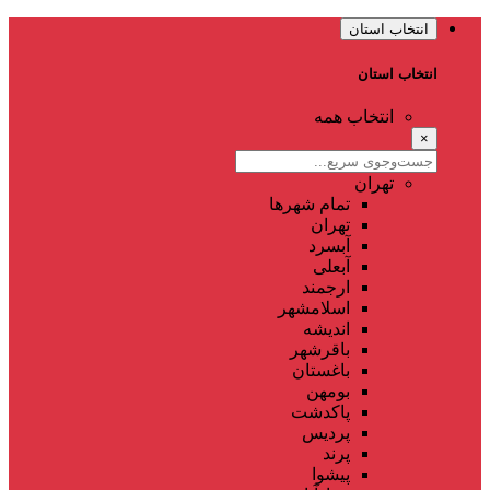
انتخاب استان
انتخاب استان
انتخاب همه
×
تهران
تمام شهر‌ها
تهران
آبسرد
آبعلی
ارجمند
اسلامشهر
اندیشه
باقرشهر
باغستان
بومهن
پاکدشت
پردیس
پرند
پیشوا