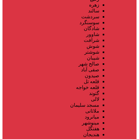
زهره
سالند
سردشت
سوسنگرد
شادگان
شاوور
شرافت
شوش
شوشتر
شیبان
صالح شهر
صفی آباد
صیدون
قلعه تل
قلعه خواجه
گتوند
لالی
مسجد سلیمان
ملاثانی
میانرود
مینوشهر
هفتگل
هندیجان