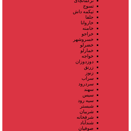
ترکمانچای
تسوج
تیکمه داش
جلفا
خاروانا
خامنه
خراجو
خسروشهر
خضرلو
خمارلو
خواجه
دوزدوزان
زرنق
زنوز
سراب
سردرود
سهند
سیس
سیه رود
شبستر
شربیان
شرفخانه
شندآباد
صوفیان