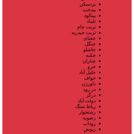
بردسکن
بیدخت
بینالود
تایباد
تربت جام
تربت حیدریه
جغتای
جنگل
چاشلو
چکنه
چناران
خرو
خلیل آباد
خواف
داورزن
در رود
درگز
دولت آباد
رباط سنگ
رشتخوار
رضویه
روداب
ریوش