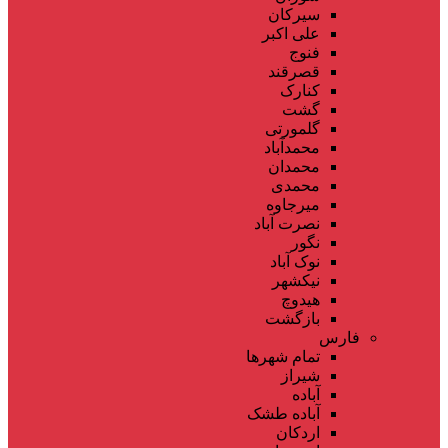
سیرکان
علی اکبر
فنوج
قصرقند
کنارک
گشت
گلمورتی
محمدآباد
محمدان
محمدی
میرجاوه
نصرت آباد
نگور
نوک آباد
نیکشهر
هیدوچ
بازگشت
فارس
تمام شهر‌ها
شیراز
آباده
آباده طشک
اردکان