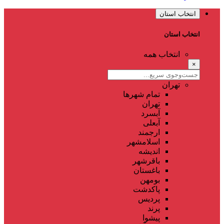
انتخاب استان
انتخاب استان
انتخاب همه
×
تهران
تمام شهر‌ها
تهران
آبسرد
آبعلی
ارجمند
اسلامشهر
اندیشه
باقرشهر
باغستان
بومهن
پاکدشت
پردیس
پرند
پیشوا