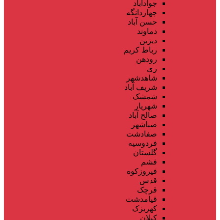
جوادآباد
چهاردانگه
حسن آباد
دماوند
دیزین
رباط کریم
رودهن
ری
شاهدشهر
شریف آباد
شمشک
شهریار
صالح آباد
صباشهر
صفادشت
فردوسیه
گلستان
فشم
فیروزکوه
قدس
قرچک
قیامدشت
کهریزک
کیلان