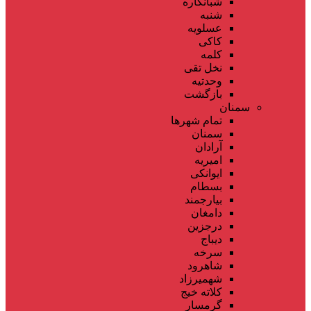
شبانکاره
شنبه
عسلویه
کاکی
کلمه
نخل تقی
وحدتیه
بازگشت
سمنان
تمام شهر‌ها
سمنان
آرادان
امیریه
ایوانکی
بسطام
بیارجمند
دامغان
درجزین
دیباج
سرخه
شاهرود
شهمیرزاد
کلاته خیج
گرمسار