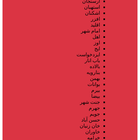
ارسنجان
استهبان
اشکنان
افزر
اقلید
امام شهر
اهل
اوز
ایج
ایزدخواست
باب انار
بالاده
بنارویه
بهمن
بوانات
بیرم
بیضا
جنت شهر
جهرم
جویم
حسن آباد
خان زنیان
خاوران
خرامه