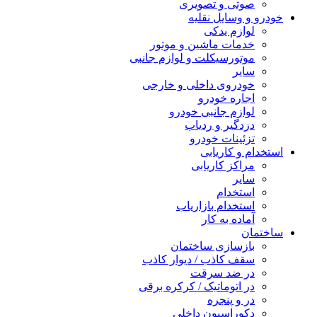
صوتی و تصویری
خودرو و وسایل نقلیه
لوازم یدکی
خدمات ماشین و موتور
موتورسیکلت و لوازم جانبی
سایر
خودروی داخلی و خارجی
اجاره خودرو
لوازم جانبی خودرو
دزدگیر و ردیاب
تزئینات خودرو
استخدام و کاریابی
مراکز کاریابی
سایر
استخدام
استخدام بازاریاب
آماده به کار
ساختمان
بازسازی ساختمان
سقف کاذب / دیوار کاذب
در ضد سرقت
در اتوماتیک / کرکره برقی
در و پنجره
دکوراسیون داخلی