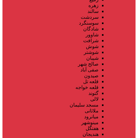
زهره
سالند
سردشت
سوسنگرد
شادگان
شاوور
شرافت
شوش
شوشتر
شیبان
صالح شهر
صفی آباد
صیدون
قلعه تل
قلعه خواجه
گتوند
لالی
مسجد سلیمان
ملاثانی
میانرود
مینوشهر
هفتگل
هندیجان