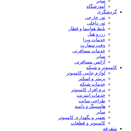
سایر
آموزشگاه
گردشگری
تور خارجی
تور داخلی
بلیط هواپیما و قطار
رزرو هتل
خدمات ویزا
وقت سفارت
خدمات مسافرتی
سایر
آژانس مسافرتی
کامپیوتر و شبکه
لوازم جانبی کامپیوتر
پرینتر و اسکنر
خدمات شبکه
نرم افزار کامپیوتر
خدمات اینترنت
طراحی سایت
هاستینگ و دامنه
سایر
تعمیر و نگهداری کامپیوتر
کامپیوتر و قطعات
متفرقه