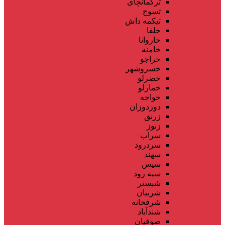
ترکمانچای
تسوج
تیکمه داش
جلفا
خاروانا
خامنه
خراجو
خسروشهر
خضرلو
خمارلو
خواجه
دوزدوزان
زرنق
زنوز
سراب
سردرود
سهند
سیس
سیه رود
شبستر
شربیان
شرفخانه
شندآباد
صوفیان