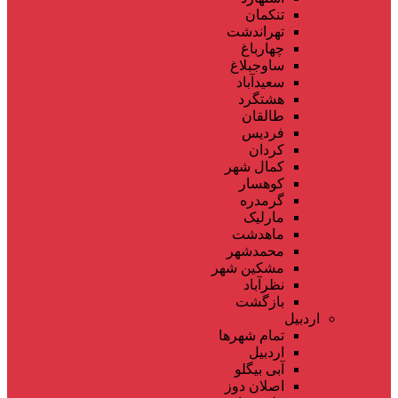
تنکمان
تهراندشت
چهارباغ
ساوجبلاغ
سعیدآباد
هشتگرد
طالقان
فردیس
کردان
کمال شهر
کوهسار
گرمدره
مارلیک
ماهدشت
محمدشهر
مشکین شهر
نظرآباد
بازگشت
اردبیل
تمام شهر‌ها
اردبیل
آبی بیگلو
اصلان دوز