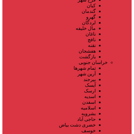
کیان
گندمان
گهرو
لردگان
مال خلیفه
ناغان
نافچ
نقنه
هفشجان
بازگشت
خراسان جنوبی
تمام شهر‌ها
آرین شهر
بیرجند
آیسک
ارسک
اسدیه
اسفدن
اسلامیه
بشرویه
حاجی آباد
خضری دشت بیاض
خوسف