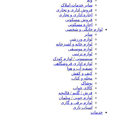
ویلا
سایر خدمات املاک
فروش اداری و تجاری
اجاره اداری و تجاری
فروش مسکونی
اجاره مسکونی
لوازم خانگی و شخصی
سایر
لوازم ورزشی
لوازم خانه و آشپزخانه
لوازم موسیقی
لوازم تزئینی
سیسمونی / لوازم کودک
لوازم اداری فروشگاهی
تصفیه آب و هوا
کیف و کفش
مجله و کتاب
پوشاک
کالای خواب
فرش / گلیم / قالیچه
لوازم چوبی / مبلمان
لوازم برقی و گازی
اسباب بازی
خدمات