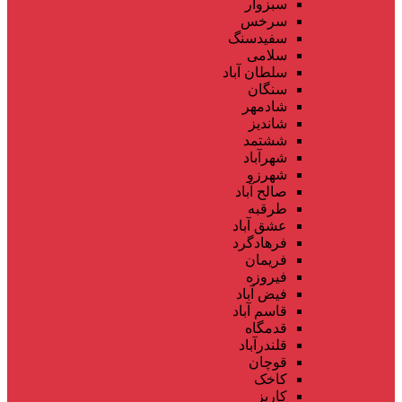
سبزوار
سرخس
سفیدسنگ
سلامی
سلطان آباد
سنگان
شادمهر
شاندیز
ششتمد
شهرآباد
شهرزو
صالح آباد
طرقبه
عشق آباد
فرهادگرد
فریمان
فیروزه
فیض آباد
قاسم آباد
قدمگاه
قلندرآباد
قوچان
کاخک
کاریز