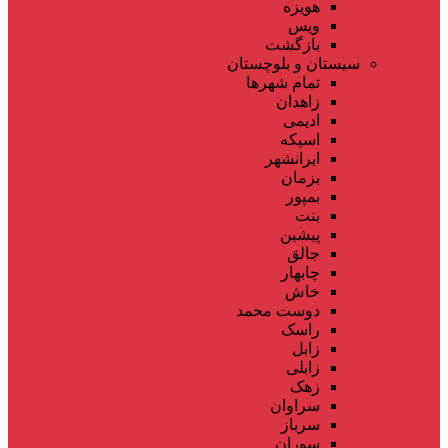
هویزه
ویس
بازگشت
سیستان و بلوچستان
تمام شهر‌ها
زاهدان
ادیمی
اسپکه
ایرانشهر
بزمان
بمپور
بنت
پیشین
جالق
چابهار
خاش
دوست محمد
راسک
زابل
زابلی
زهک
سراوان
سرباز
سوران