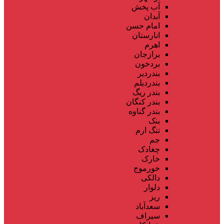
آب پخش
آبدان
امام حسن
انارستان
اهرم
برازجان
بردخون
بندردیر
بندردیلم
بندر ریگ
بندر کنگان
بندر گناوه
بنک
تنگ ارم
جم
چغادک
خارک
خورموج
دالکی
دلوار
ریز
سعدآباد
سیراف