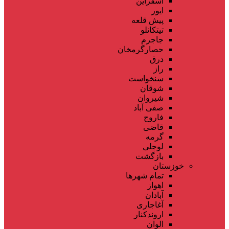
اسفراین
ایور
پیش قلعه
تیتکانلو
جاجرم
حصارگرمخان
درق
راز
سنخواست
شوقان
شیروان
صفی آباد
فاروج
قاضی
گرمه
لوجلی
بازگشت
خوزستان
تمام شهر‌ها
اهواز
آبادان
آغاجاری
اروندکنار
الوان