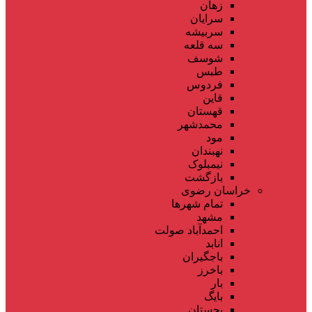
زهان
سرایان
سربیشه
سه قلعه
شوسف
طبس
فردوس
قاین
قهستان
محمدشهر
مود
نهبندان
نیمبلوک
بازگشت
خراسان رضوی
تمام شهر‌ها
مشهد
احمدآباد صولت
انابد
باجگیران
باخرز
بار
بایگ
بجستان