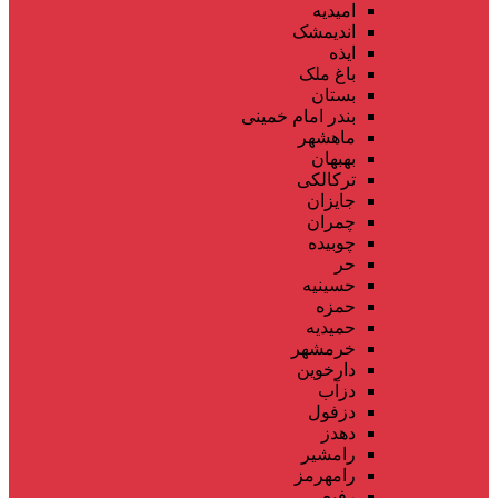
امیدیه
اندیمشک
ایذه
باغ ملک
بستان
بندر امام خمینی
ماهشهر
بهبهان
ترکالکی
جایزان
چمران
چوبیده
حر
حسینیه
حمزه
حمیدیه
خرمشهر
دارخوین
دزآب
دزفول
دهدز
رامشیر
رامهرمز
رفیع