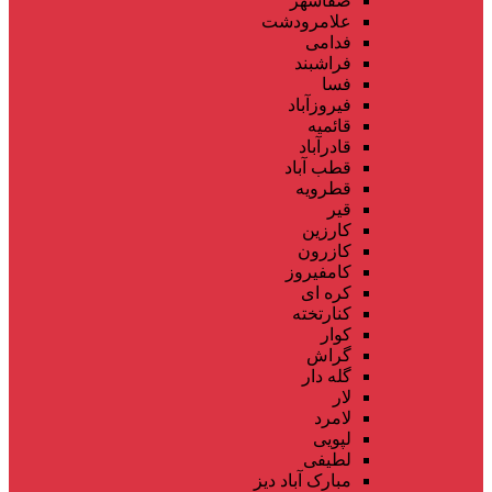
صفاشهر
علامرودشت
فدامی
فراشبند
فسا
فیروزآباد
قائمیه
قادرآباد
قطب آباد
قطرویه
قیر
کارزین
کازرون
کامفیروز
کره ای
کنارتخته
کوار
گراش
گله دار
لار
لامرد
لپویی
لطیفی
مبارک آباد دیز