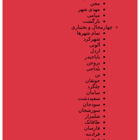
مجن
مهدی شهر
میامی
بازگشت
چهارمحال و بختیاری
تمام شهر‌ها
شهرکرد
آلونی
اردل
باباحیدر
بروجن
بلداجی
بن
جونقان
چلگرد
سامان
سفیددشت
سودجان
سورشجان
شلمزار
طاقانک
فارسان
فرادبنه
فرخ شهر