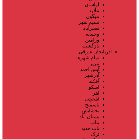
لواسان
ملارد
میگون
نسیم شهر
نصیرآباد
وحیدیه
ورامین
بازگشت
آذربایجان شرقی
تمام شهر‌ها
تبریز
آبش احمد
آذرشهر
آقکند
اسکو
اهر
ایلخچی
باسمنج
بخشایش
بستان آباد
بناب
ناب جدید
ترک