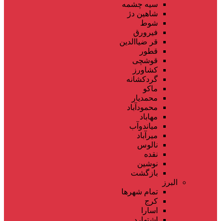
سیه چشمه
شاهین دژ
شوط
فیرورق
قر ضیاالدین
قطور
قوشچی
کشاورز
گردکشانه
ماکو
محمدیار
محمودآباد
مهاباد
میاندوآب
میرآباد
نالوس
نقده
نوشین
بازگشت
البرز
تمام شهر‌ها
کرج
اسارا
اشتهارد