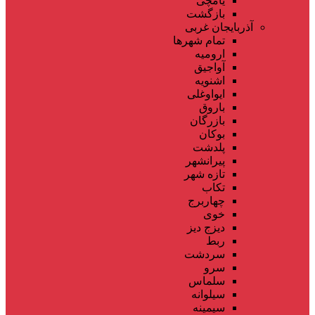
یامچی
بازگشت
آذربایجان غربی
تمام شهر‌ها
ارومیه
آواجیق
اشنویه
ایواوغلی
باروق
بازرگان
بوکان
پلدشت
پیرانشهر
تازه شهر
تکاب
چهاربرج
خوی
دیزج دیز
ربط
سردشت
سرو
سلماس
سیلوانه
سیمینه