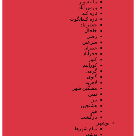
بیله سوار
پارس آباد
تازه کند
تازه کندانگوت
جعفرآباد
خلخال
رضی
سرعین
عنبران
فخرآباد
کلور
کوراییم
گرمی
گیوی
لاهرود
مشگین شهر
نمین
نیر
هشتجین
هیر
بازگشت
بوشهر
تمام شهر‌ها
بوشهر