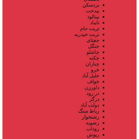
بردسکن
بیدخت
بینالود
تایباد
تربت جام
تربت حیدریه
جغتای
جنگل
چاشلو
چکنه
چناران
خرو
خلیل آباد
خواف
داورزن
در رود
درگز
دولت آباد
رباط سنگ
رشتخوار
رضویه
روداب
ریوش