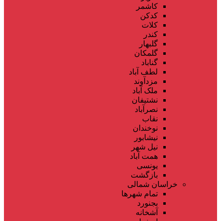
کاشمر
کدکن
کلات
کندر
گلبهار
گلمکان
گناباد
لطف آباد
مزدآوند
ملک آباد
نشتیفان
نصرآباد
نقاب
نوخندان
نیشابور
نیل شهر
همت آباد
یونسی
بازگشت
خراسان شمالی
تمام شهر‌ها
بجنورد
آشخانه