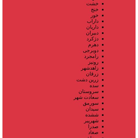
خشت
خنج
خور
داراب
داریان
دبیران
دژکرد
دهرم
دوبرجی
رامجرد
رونیز
زاهدشهر
زرقان
زرین دشت
سده
سروستان
سعادت شهر
سورمق
سیدان
ششده
شهرپیر
صدرا
صغاد