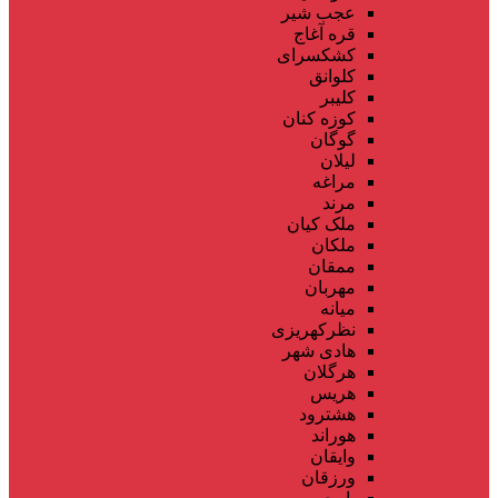
عجب شیر
قره آغاج
کشکسرای
کلوانق
کلیبر
کوزه کنان
گوگان
لیلان
مراغه
مرند
ملک کیان
ملکان
ممقان
مهربان
میانه
نظرکهریزی
هادی شهر
هرگلان
هریس
هشترود
هوراند
وایقان
ورزقان