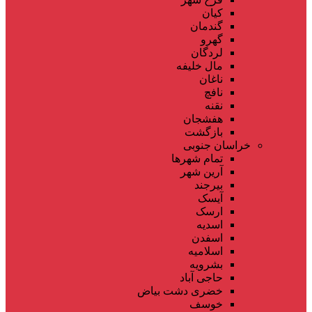
کیان
گندمان
گهرو
لردگان
مال خلیفه
ناغان
نافچ
نقنه
هفشجان
بازگشت
خراسان جنوبی
تمام شهر‌ها
آرین شهر
بیرجند
آیسک
ارسک
اسدیه
اسفدن
اسلامیه
بشرویه
حاجی آباد
خضری دشت بیاض
خوسف