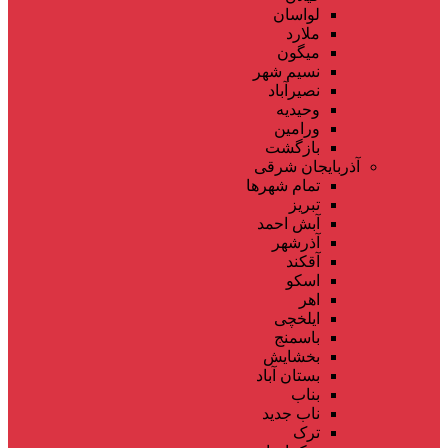
لواسان
ملارد
میگون
نسیم شهر
نصیرآباد
وحیدیه
ورامین
بازگشت
آذربایجان شرقی
تمام شهر‌ها
تبریز
آبش احمد
آذرشهر
آقکند
اسکو
اهر
ایلخچی
باسمنج
بخشایش
بستان آباد
بناب
ناب جدید
ترک