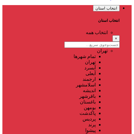
انتخاب استان
انتخاب استان
انتخاب همه
×
تهران
تمام شهر‌ها
تهران
آبسرد
آبعلی
ارجمند
اسلامشهر
اندیشه
باقرشهر
باغستان
بومهن
پاکدشت
پردیس
پرند
پیشوا