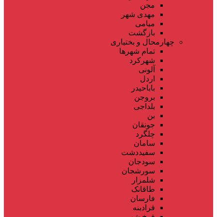
مجن
مهدی شهر
میامی
بازگشت
چهارمحال و بختیاری
تمام شهر‌ها
شهرکرد
آلونی
اردل
باباحیدر
بروجن
بلداجی
بن
جونقان
چلگرد
سامان
سفیددشت
سودجان
سورشجان
شلمزار
طاقانک
فارسان
فرادبنه
فرخ شهر