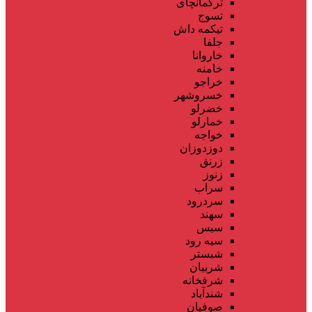
ترکمانچای
تسوج
تیکمه داش
جلفا
خاروانا
خامنه
خراجو
خسروشهر
خضرلو
خمارلو
خواجه
دوزدوزان
زرنق
زنوز
سراب
سردرود
سهند
سیس
سیه رود
شبستر
شربیان
شرفخانه
شندآباد
صوفیان