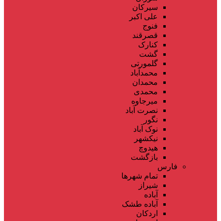
سیرکان
علی اکبر
فنوج
قصرقند
کنارک
گشت
گلمورتی
محمدآباد
محمدان
محمدی
میرجاوه
نصرت آباد
نگور
نوک آباد
نیکشهر
هیدوچ
بازگشت
فارس
تمام شهر‌ها
شیراز
آباده
آباده طشک
اردکان