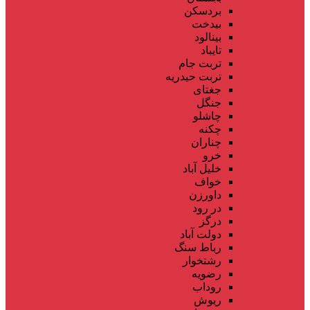
بردسکن
بیدخت
بینالود
تایباد
تربت جام
تربت حیدریه
جغتای
جنگل
چاشلو
چکنه
چناران
خرو
خلیل آباد
خواف
داورزن
در رود
درگز
دولت آباد
رباط سنگ
رشتخوار
رضویه
روداب
ریوش