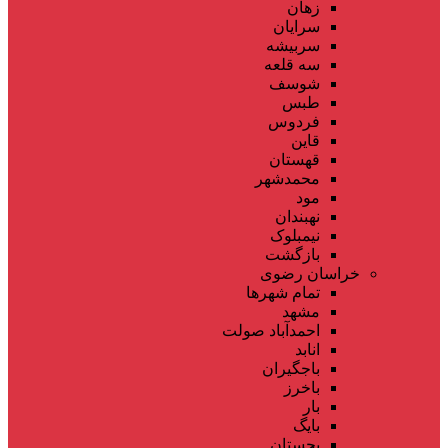
زهان
سرایان
سربیشه
سه قلعه
شوسف
طبس
فردوس
قاین
قهستان
محمدشهر
مود
نهبندان
نیمبلوک
بازگشت
خراسان رضوی
تمام شهر‌ها
مشهد
احمدآباد صولت
انابد
باجگیران
باخرز
بار
بایگ
بجستان