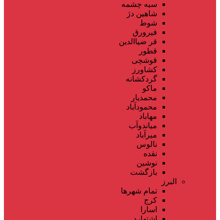
سیه چشمه
شاهین دژ
شوط
فیرورق
قر ضیاالدین
قطور
قوشچی
کشاورز
گردکشانه
ماکو
محمدیار
محمودآباد
مهاباد
میاندوآب
میرآباد
نالوس
نقده
نوشین
بازگشت
البرز
تمام شهر‌ها
کرج
اسارا
اشتهارد