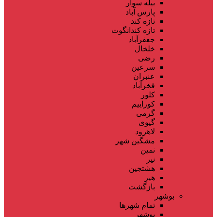
بیله سوار
پارس آباد
تازه کند
تازه کندانگوت
جعفرآباد
خلخال
رضی
سرعین
عنبران
فخرآباد
کلور
کوراییم
گرمی
گیوی
لاهرود
مشگین شهر
نمین
نیر
هشتجین
هیر
بازگشت
بوشهر
تمام شهر‌ها
بوشهر