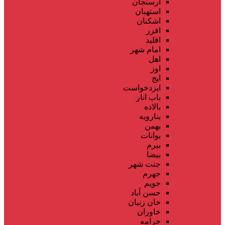
ارسنجان
استهبان
اشکنان
افزر
اقلید
امام شهر
اهل
اوز
ایج
ایزدخواست
باب انار
بالاده
بنارویه
بهمن
بوانات
بیرم
بیضا
جنت شهر
جهرم
جویم
حسن آباد
خان زنیان
خاوران
خرامه