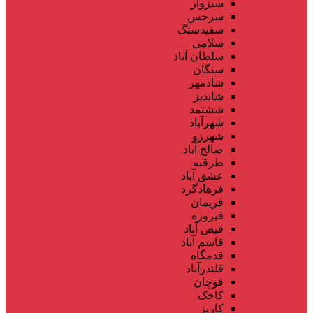
سبزوار
سرخس
سفیدسنگ
سلامی
سلطان آباد
سنگان
شادمهر
شاندیز
ششتمد
شهرآباد
شهرزو
صالح آباد
طرقبه
عشق آباد
فرهادگرد
فریمان
فیروزه
فیض آباد
قاسم آباد
قدمگاه
قلندرآباد
قوچان
کاخک
کاریز