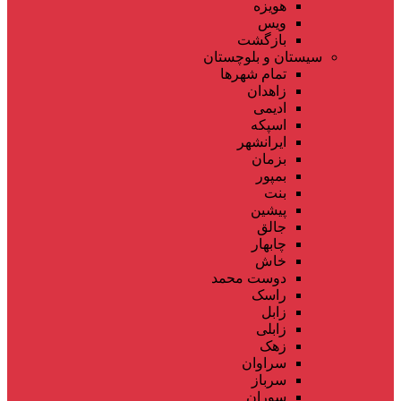
هویزه
ویس
بازگشت
سیستان و بلوچستان
تمام شهر‌ها
زاهدان
ادیمی
اسپکه
ایرانشهر
بزمان
بمپور
بنت
پیشین
جالق
چابهار
خاش
دوست محمد
راسک
زابل
زابلی
زهک
سراوان
سرباز
سوران