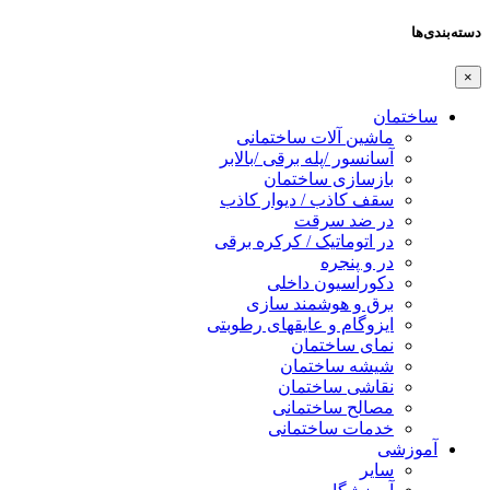
دسته‌بندی‌ها
×
ساختمان
ماشین آلات ساختمانی
آسانسور /پله برقی /بالابر
بازسازی ساختمان
سقف کاذب / دیوار کاذب
در ضد سرقت
در اتوماتیک / کرکره برقی
در و پنجره
دکوراسیون داخلی
برق و هوشمند سازی
ایزوگام و عایقهای رطوبتی
نمای ساختمان
شیشه ساختمان
نقاشی ساختمان
مصالح ساختمانی
خدمات ساختمانی
آموزشی
سایر