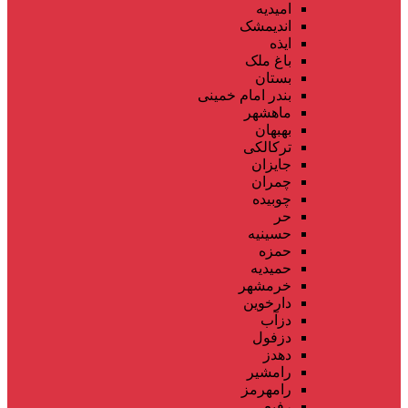
امیدیه
اندیمشک
ایذه
باغ ملک
بستان
بندر امام خمینی
ماهشهر
بهبهان
ترکالکی
جایزان
چمران
چوبیده
حر
حسینیه
حمزه
حمیدیه
خرمشهر
دارخوین
دزآب
دزفول
دهدز
رامشیر
رامهرمز
رفیع