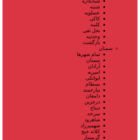
شبانکاره
شنبه
عسلویه
کاکی
کلمه
نخل تقی
وحدتیه
بازگشت
سمنان
تمام شهر‌ها
سمنان
آرادان
امیریه
ایوانکی
بسطام
بیارجمند
دامغان
درجزین
دیباج
سرخه
شاهرود
شهمیرزاد
کلاته خیج
گرمسار