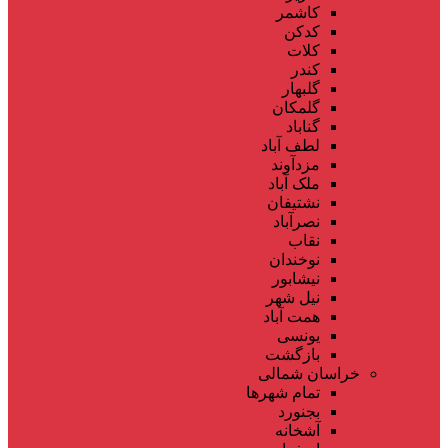
کاشمر
کدکن
کلات
کندر
گلبهار
گلمکان
گناباد
لطف آباد
مزدآوند
ملک آباد
نشتیفان
نصرآباد
نقاب
نوخندان
نیشابور
نیل شهر
همت آباد
یونسی
بازگشت
خراسان شمالی
تمام شهر‌ها
بجنورد
آشخانه