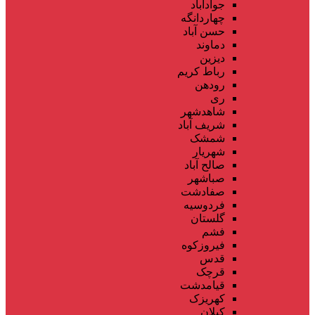
جوادآباد
چهاردانگه
حسن آباد
دماوند
دیزین
رباط کریم
رودهن
ری
شاهدشهر
شریف آباد
شمشک
شهریار
صالح آباد
صباشهر
صفادشت
فردوسیه
گلستان
فشم
فیروزکوه
قدس
قرچک
قیامدشت
کهریزک
کیلان