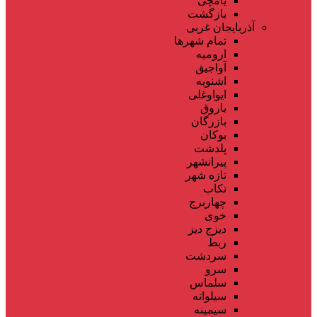
یامچی
بازگشت
آذربایجان غربی
تمام شهر‌ها
ارومیه
آواجیق
اشنویه
ایواوغلی
باروق
بازرگان
بوکان
پلدشت
پیرانشهر
تازه شهر
تکاب
چهاربرج
خوی
دیزج دیز
ربط
سردشت
سرو
سلماس
سیلوانه
سیمینه