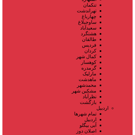
تنکمان
تهراندشت
چهارباغ
ساوجبلاغ
سعیدآباد
هشتگرد
طالقان
فردیس
کردان
کمال شهر
کوهسار
گرمدره
مارلیک
ماهدشت
محمدشهر
مشکین شهر
نظرآباد
بازگشت
اردبیل
تمام شهر‌ها
اردبیل
آبی بیگلو
اصلان دوز