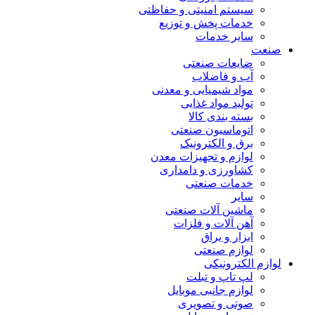
سیستم امنیتی و حفاظتی
خدمات پخش و توزیع
سایر خدمات
صنعت
ضایعات صنعتی
آب و فاضلاب
مواد شیمیایی و معدنی
تولید مواد غذایی
بسته بندی کالا
اتوماسیون صنعتی
برق و الکترونیک
لوازم و تجهیزات معدن
کشاورزی و دامداری
خدمات صنعتی
سایر
ماشین آلات صنعتی
آهن آلات و فلزات
ابزار و یراق
لوازم صنعتی
لوازم الکترونیکی
لپ تاپ و تبلت
لوازم جانبی موبایل
صوتی و تصویری