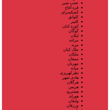
عجب شیر
قره آغاج
کشکسرای
کلوانق
کلیبر
کوزه کنان
گوگان
لیلان
مراغه
مرند
ملک کیان
ملکان
ممقان
مهربان
میانه
نظرکهریزی
هادی شهر
هرگلان
هریس
هشترود
هوراند
وایقان
ورزقان