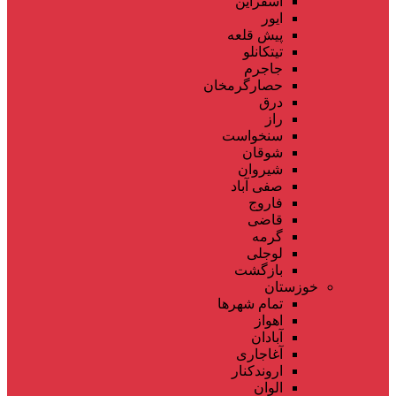
اسفراین
ایور
پیش قلعه
تیتکانلو
جاجرم
حصارگرمخان
درق
راز
سنخواست
شوقان
شیروان
صفی آباد
فاروج
قاضی
گرمه
لوجلی
بازگشت
خوزستان
تمام شهر‌ها
اهواز
آبادان
آغاجاری
اروندکنار
الوان