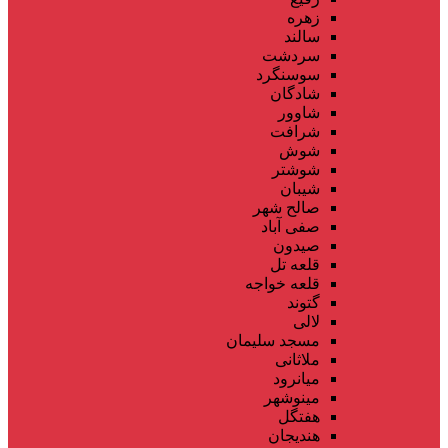
زهره
سالند
سردشت
سوسنگرد
شادگان
شاوور
شرافت
شوش
شوشتر
شیبان
صالح شهر
صفی آباد
صیدون
قلعه تل
قلعه خواجه
گتوند
لالی
مسجد سلیمان
ملاثانی
میانرود
مینوشهر
هفتگل
هندیجان