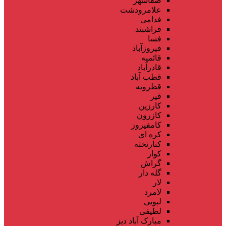
صفاشهر
علامرودشت
فدامی
فراشبند
فسا
فیروزآباد
قائمیه
قادرآباد
قطب آباد
قطرویه
قیر
کارزین
کازرون
کامفیروز
کره ای
کنارتخته
کوار
گراش
گله دار
لار
لامرد
لپویی
لطیفی
مبارک آباد دیز