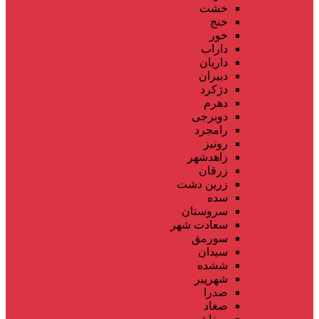
خشت
خنج
خور
داراب
داریان
دبیران
دژکرد
دهرم
دوبرجی
رامجرد
رونیز
زاهدشهر
زرقان
زرین دشت
سده
سروستان
سعادت شهر
سورمق
سیدان
ششده
شهرپیر
صدرا
صغاد