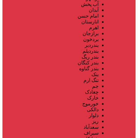
آب پخش
آبدان
امام حسن
انارستان
اهرم
برازجان
بردخون
بندردیر
بندردیلم
بندر ریگ
بندر کنگان
بندر گناوه
بنک
تنگ ارم
جم
چغادک
خارک
خورموج
دالکی
دلوار
ریز
سعدآباد
سیراف