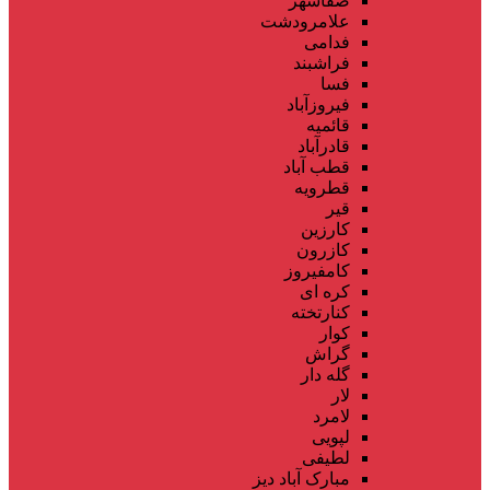
صفاشهر
علامرودشت
فدامی
فراشبند
فسا
فیروزآباد
قائمیه
قادرآباد
قطب آباد
قطرویه
قیر
کارزین
کازرون
کامفیروز
کره ای
کنارتخته
کوار
گراش
گله دار
لار
لامرد
لپویی
لطیفی
مبارک آباد دیز