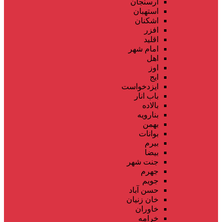
ارسنجان
استهبان
اشکنان
افزر
اقلید
امام شهر
اهل
اوز
ایج
ایزدخواست
باب انار
بالاده
بنارویه
بهمن
بوانات
بیرم
بیضا
جنت شهر
جهرم
جویم
حسن آباد
خان زنیان
خاوران
خرامه