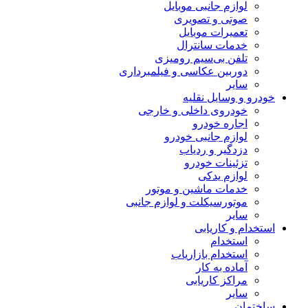
لوازم جانبی موبایل
صوتی و تصویری
تعمیرات موبایل
خدمات سانترال
تلفن بی‌سیم رومیزی
دوربین عکاسی و فیلمبرداری
سایر
خودرو و وسایل نقلیه
خودروی داخلی و خارجی
اجاره خودرو
لوازم جانبی خودرو
دزدگیر و ردیاب
تزئینات خودرو
لوازم یدکی
خدمات ماشین و موتور
موتورسیکلت و لوازم جانبی
سایر
استخدام و کاریابی
استخدام
استخدام بازاریاب
آماده به کار
مراکز کاریابی
سایر
ساختمان