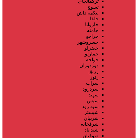
ترکمانچای
تسوج
تیکمه داش
جلفا
خاروانا
خامنه
خراجو
خسروشهر
خضرلو
خمارلو
خواجه
دوزدوزان
زرنق
زنوز
سراب
سردرود
سهند
سیس
سیه رود
شبستر
شربیان
شرفخانه
شندآباد
صوفیان