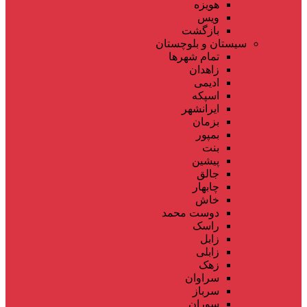
هویزه
ویس
بازگشت
سیستان و بلوچستان
تمام شهر‌ها
زاهدان
ادیمی
اسپکه
ایرانشهر
بزمان
بمپور
بنت
پیشین
جالق
چابهار
خاش
دوست محمد
راسک
زابل
زابلی
زهک
سراوان
سرباز
سوران