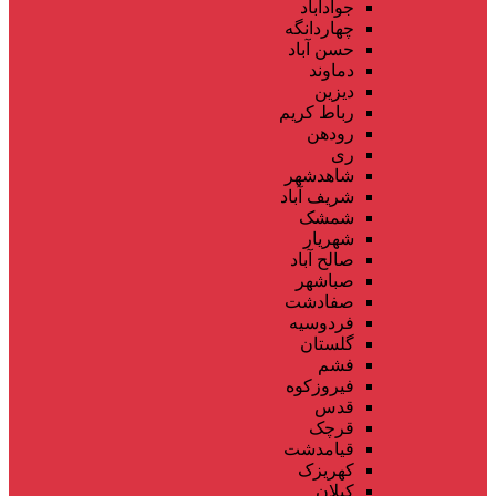
جوادآباد
چهاردانگه
حسن آباد
دماوند
دیزین
رباط کریم
رودهن
ری
شاهدشهر
شریف آباد
شمشک
شهریار
صالح آباد
صباشهر
صفادشت
فردوسیه
گلستان
فشم
فیروزکوه
قدس
قرچک
قیامدشت
کهریزک
کیلان