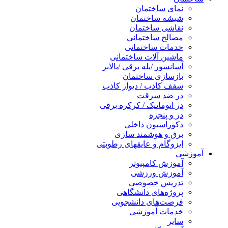
نمای ساختمان
شیشه ساختمان
نقاشی ساختمان
مصالح ساختمانی
خدمات ساختمانی
ماشین آلات ساختمانی
آسانسور /پله برقی /بالابر
بازسازی ساختمان
سقف کاذب / دیوار کاذب
در ضد سرقت
در اتوماتیک / کرکره برقی
در و پنجره
دکوراسیون داخلی
برق و هوشمند سازی
ایزوگام و عایقهای رطوبتی
آموزشی
آموزش کامپیوتر
آموزش ورزشی
تدریس خصوصی
پروژه‌های دانشگاهی
فرصت‌های دانشجویی
خدمات آموزشی
سایر