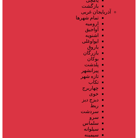
یامچی
بازگشت
آذربایجان غربی
تمام شهر‌ها
ارومیه
آواجیق
اشنویه
ایواوغلی
باروق
بازرگان
بوکان
پلدشت
پیرانشهر
تازه شهر
تکاب
چهاربرج
خوی
دیزج دیز
ربط
سردشت
سرو
سلماس
سیلوانه
سیمینه