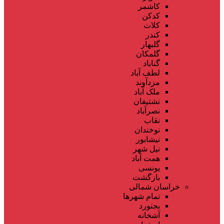
کاشمر
کدکن
کلات
کندر
گلبهار
گلمکان
گناباد
لطف آباد
مزدآوند
ملک آباد
نشتیفان
نصرآباد
نقاب
نوخندان
نیشابور
نیل شهر
همت آباد
یونسی
بازگشت
خراسان شمالی
تمام شهر‌ها
بجنورد
آشخانه