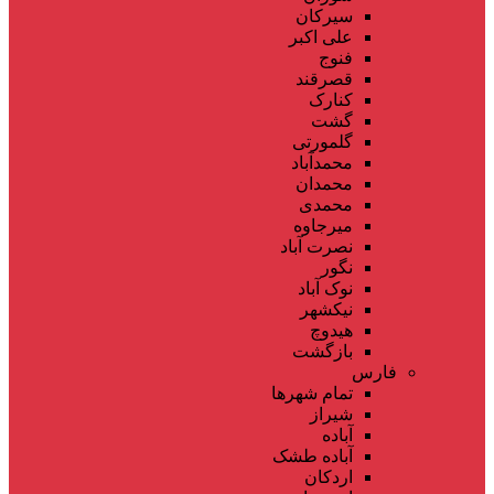
سیرکان
علی اکبر
فنوج
قصرقند
کنارک
گشت
گلمورتی
محمدآباد
محمدان
محمدی
میرجاوه
نصرت آباد
نگور
نوک آباد
نیکشهر
هیدوچ
بازگشت
فارس
تمام شهر‌ها
شیراز
آباده
آباده طشک
اردکان