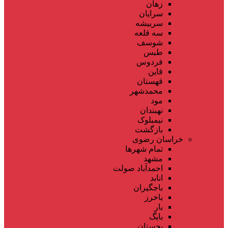
زهان
سرایان
سربیشه
سه قلعه
شوسف
طبس
فردوس
قاین
قهستان
محمدشهر
مود
نهبندان
نیمبلوک
بازگشت
خراسان رضوی
تمام شهر‌ها
مشهد
احمدآباد صولت
انابد
باجگیران
باخرز
بار
بایگ
بجستان