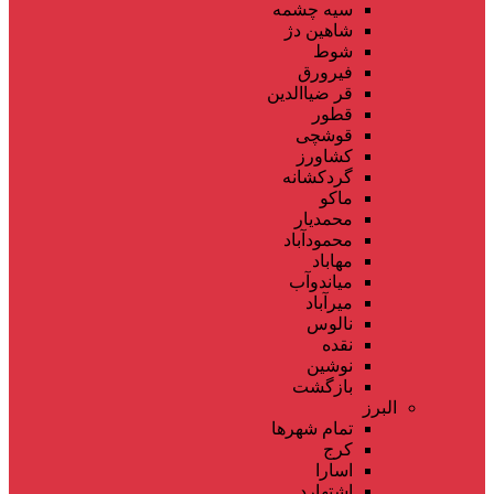
سیه چشمه
شاهین دژ
شوط
فیرورق
قر ضیاالدین
قطور
قوشچی
کشاورز
گردکشانه
ماکو
محمدیار
محمودآباد
مهاباد
میاندوآب
میرآباد
نالوس
نقده
نوشین
بازگشت
البرز
تمام شهر‌ها
کرج
اسارا
اشتهارد