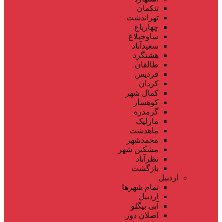
تنکمان
تهراندشت
چهارباغ
ساوجبلاغ
سعیدآباد
هشتگرد
طالقان
فردیس
کردان
کمال شهر
کوهسار
گرمدره
مارلیک
ماهدشت
محمدشهر
مشکین شهر
نظرآباد
بازگشت
اردبیل
تمام شهر‌ها
اردبیل
آبی بیگلو
اصلان دوز