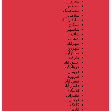
سبزوار
سرخس
سفیدسنگ
سلامی
سلطان آباد
سنگان
شادمهر
شاندیز
ششتمد
شهرآباد
شهرزو
صالح آباد
طرقبه
عشق آباد
فرهادگرد
فریمان
فیروزه
فیض آباد
قاسم آباد
قدمگاه
قلندرآباد
قوچان
کاخک
کاریز