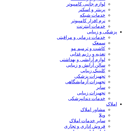
لوازم جانبی کامپیوتر
پرینتر و اسکنر
خدمات شبکه
نرم افزار کامپیوتر
خدمات اینترنت
پزشکی و زیبایی
خدمات درمانی و مراقبتی
سمعک
کاشت و ترمیم مو
تغذیه و رژیم غذایی
لوازم آرایشی و بهداشتی
سالن آرایش و زیبایی
کلینیک زیبایی
تجهیزات پزشکی
تجهیزات آزمایشگاهی
سایر
تجهیزات زیبایی
خدمات دندانپزشکی
املاک
مشاور املاک
ویلا
سایر خدمات املاک
فروش اداری و تجاری