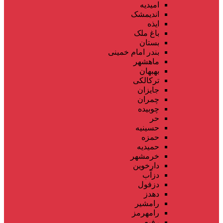
امیدیه
اندیمشک
ایذه
باغ ملک
بستان
بندر امام خمینی
ماهشهر
بهبهان
ترکالکی
جایزان
چمران
چوبیده
حر
حسینیه
حمزه
حمیدیه
خرمشهر
دارخوین
دزآب
دزفول
دهدز
رامشیر
رامهرمز
رفیع