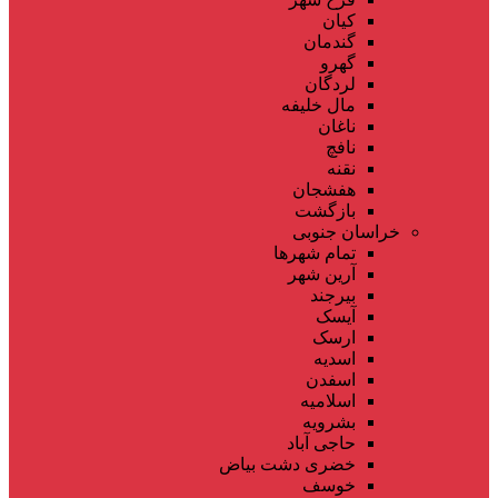
کیان
گندمان
گهرو
لردگان
مال خلیفه
ناغان
نافچ
نقنه
هفشجان
بازگشت
خراسان جنوبی
تمام شهر‌ها
آرین شهر
بیرجند
آیسک
ارسک
اسدیه
اسفدن
اسلامیه
بشرویه
حاجی آباد
خضری دشت بیاض
خوسف