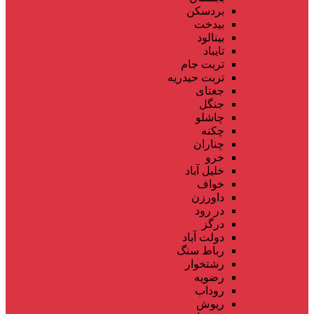
بردسکن
بیدخت
بینالود
تایباد
تربت جام
تربت حیدریه
جغتای
جنگل
چاشلو
چکنه
چناران
خرو
خلیل آباد
خواف
داورزن
در رود
درگز
دولت آباد
رباط سنگ
رشتخوار
رضویه
روداب
ریوش