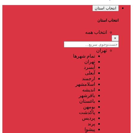
انتخاب استان
انتخاب استان
انتخاب همه
×
تهران
تمام شهر‌ها
تهران
آبسرد
آبعلی
ارجمند
اسلامشهر
اندیشه
باقرشهر
باغستان
بومهن
پاکدشت
پردیس
پرند
پیشوا