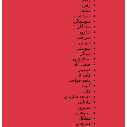
زهره
سالند
سردشت
سوسنگرد
شادگان
شاوور
شرافت
شوش
شوشتر
شیبان
صالح شهر
صفی آباد
صیدون
قلعه تل
قلعه خواجه
گتوند
لالی
مسجد سلیمان
ملاثانی
میانرود
مینوشهر
هفتگل
هندیجان