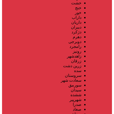
خشت
خنج
خور
داراب
داریان
دبیران
دژکرد
دهرم
دوبرجی
رامجرد
رونیز
زاهدشهر
زرقان
زرین دشت
سده
سروستان
سعادت شهر
سورمق
سیدان
ششده
شهرپیر
صدرا
صغاد