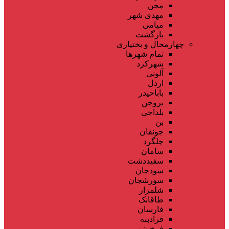
مجن
مهدی شهر
میامی
بازگشت
چهارمحال و بختیاری
تمام شهر‌ها
شهرکرد
آلونی
اردل
باباحیدر
بروجن
بلداجی
بن
جونقان
چلگرد
سامان
سفیددشت
سودجان
سورشجان
شلمزار
طاقانک
فارسان
فرادبنه
فرخ شهر