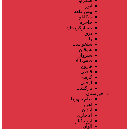
اسفراین
ایور
پیش قلعه
تیتکانلو
جاجرم
حصارگرمخان
درق
راز
سنخواست
شوقان
شیروان
صفی آباد
فاروج
قاضی
گرمه
لوجلی
بازگشت
خوزستان
تمام شهر‌ها
اهواز
آبادان
آغاجاری
اروندکنار
الوان