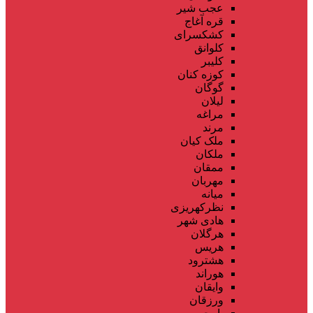
عجب شیر
قره آغاج
کشکسرای
کلوانق
کلیبر
کوزه کنان
گوگان
لیلان
مراغه
مرند
ملک کیان
ملکان
ممقان
مهربان
میانه
نظرکهریزی
هادی شهر
هرگلان
هریس
هشترود
هوراند
وایقان
ورزقان