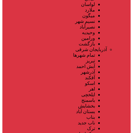
لواسان
ملارد
میگون
نسیم شهر
نصیرآباد
وحیدیه
ورامین
بازگشت
آذربایجان شرقی
تمام شهر‌ها
تبریز
آبش احمد
آذرشهر
آقکند
اسکو
اهر
ایلخچی
باسمنج
بخشایش
بستان آباد
بناب
ناب جدید
ترک