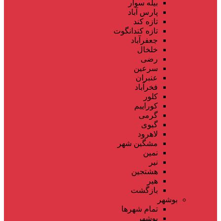
بیله سوار
پارس آباد
تازه کند
تازه کندانگوت
جعفرآباد
خلخال
رضی
سرعین
عنبران
فخرآباد
کلور
کوراییم
گرمی
گیوی
لاهرود
مشگین شهر
نمین
نیر
هشتجین
هیر
بازگشت
بوشهر
تمام شهر‌ها
بوشهر