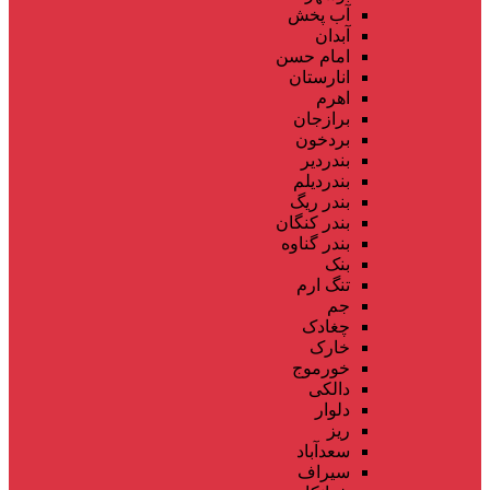
آب پخش
آبدان
امام حسن
انارستان
اهرم
برازجان
بردخون
بندردیر
بندردیلم
بندر ریگ
بندر کنگان
بندر گناوه
بنک
تنگ ارم
جم
چغادک
خارک
خورموج
دالکی
دلوار
ریز
سعدآباد
سیراف