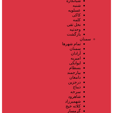
شبانکاره
شنبه
عسلویه
کاکی
کلمه
نخل تقی
وحدتیه
بازگشت
سمنان
تمام شهر‌ها
سمنان
آرادان
امیریه
ایوانکی
بسطام
بیارجمند
دامغان
درجزین
دیباج
سرخه
شاهرود
شهمیرزاد
کلاته خیج
گرمسار