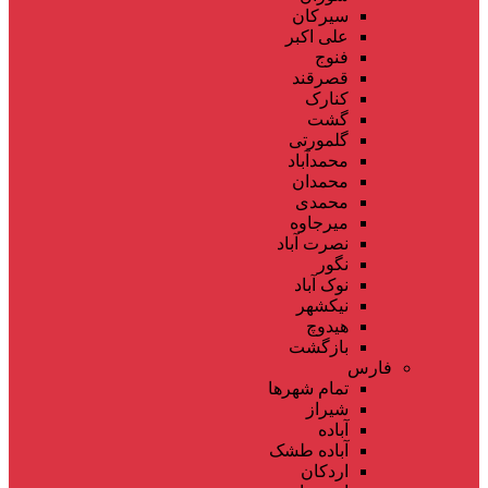
سیرکان
علی اکبر
فنوج
قصرقند
کنارک
گشت
گلمورتی
محمدآباد
محمدان
محمدی
میرجاوه
نصرت آباد
نگور
نوک آباد
نیکشهر
هیدوچ
بازگشت
فارس
تمام شهر‌ها
شیراز
آباده
آباده طشک
اردکان