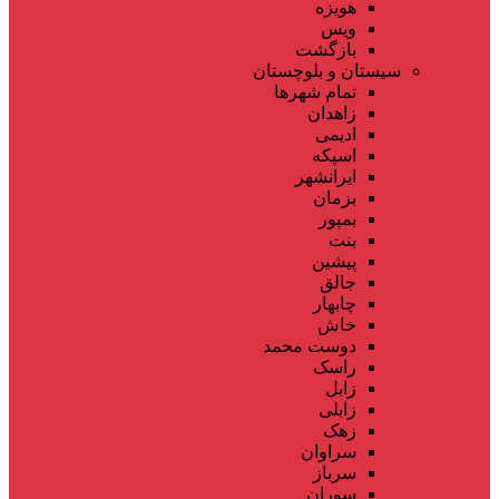
هویزه
ویس
بازگشت
سیستان و بلوچستان
تمام شهر‌ها
زاهدان
ادیمی
اسپکه
ایرانشهر
بزمان
بمپور
بنت
پیشین
جالق
چابهار
خاش
دوست محمد
راسک
زابل
زابلی
زهک
سراوان
سرباز
سوران