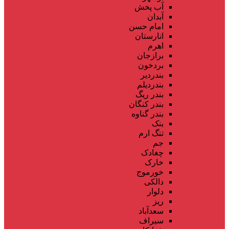
آب پخش
آبدان
امام حسن
انارستان
اهرم
برازجان
بردخون
بندردیر
بندردیلم
بندر ریگ
بندر کنگان
بندر گناوه
بنک
تنگ ارم
جم
چغادک
خارک
خورموج
دالکی
دلوار
ریز
سعدآباد
سیراف