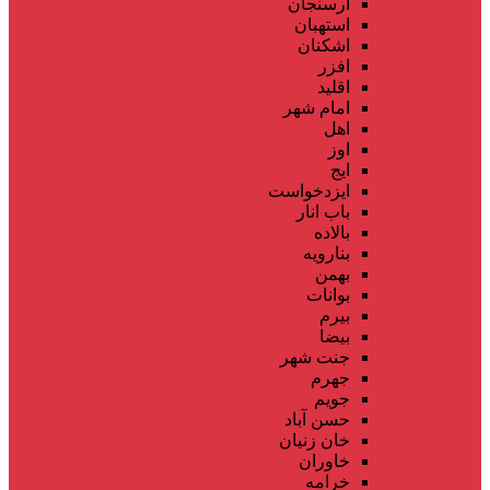
ارسنجان
استهبان
اشکنان
افزر
اقلید
امام شهر
اهل
اوز
ایج
ایزدخواست
باب انار
بالاده
بنارویه
بهمن
بوانات
بیرم
بیضا
جنت شهر
جهرم
جویم
حسن آباد
خان زنیان
خاوران
خرامه