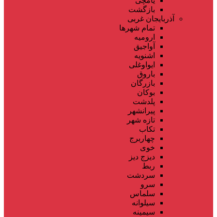
یامچی
بازگشت
آذربایجان غربی
تمام شهر‌ها
ارومیه
آواجیق
اشنویه
ایواوغلی
باروق
بازرگان
بوکان
پلدشت
پیرانشهر
تازه شهر
تکاب
چهاربرج
خوی
دیزج دیز
ربط
سردشت
سرو
سلماس
سیلوانه
سیمینه