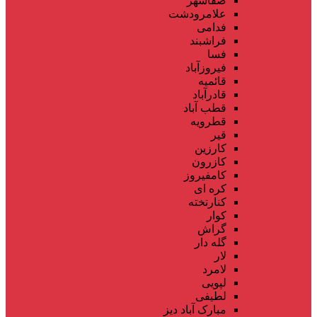
صفاشهر
علامرودشت
فدامی
فراشبند
فسا
فیروزآباد
قائمیه
قادرآباد
قطب آباد
قطرویه
قیر
کارزین
کازرون
کامفیروز
کره ای
کنارتخته
کوار
گراش
گله دار
لار
لامرد
لپویی
لطیفی
مبارک آباد دیز