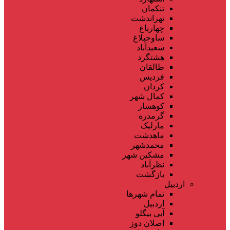
تنکمان
تهراندشت
چهارباغ
ساوجبلاغ
سعیدآباد
هشتگرد
طالقان
فردیس
کردان
کمال شهر
کوهسار
گرمدره
مارلیک
ماهدشت
محمدشهر
مشکین شهر
نظرآباد
بازگشت
اردبیل
تمام شهر‌ها
اردبیل
آبی بیگلو
اصلان دوز