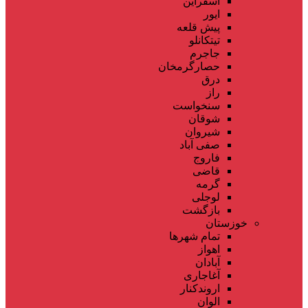
اسفراین
ایور
پیش قلعه
تیتکانلو
جاجرم
حصارگرمخان
درق
راز
سنخواست
شوقان
شیروان
صفی آباد
فاروج
قاضی
گرمه
لوجلی
بازگشت
خوزستان
تمام شهر‌ها
اهواز
آبادان
آغاجاری
اروندکنار
الوان