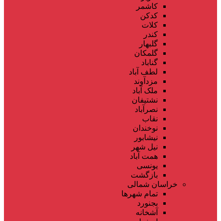
کاشمر
کدکن
کلات
کندر
گلبهار
گلمکان
گناباد
لطف آباد
مزدآوند
ملک آباد
نشتیفان
نصرآباد
نقاب
نوخندان
نیشابور
نیل شهر
همت آباد
یونسی
بازگشت
خراسان شمالی
تمام شهر‌ها
بجنورد
آشخانه