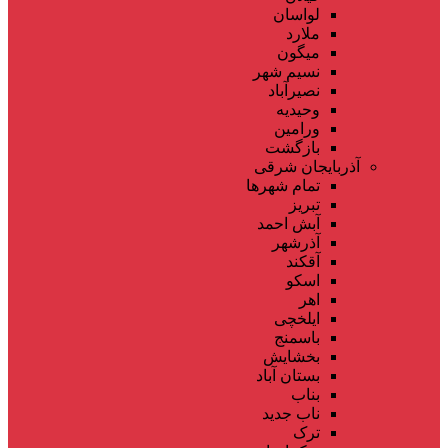
لواسان
ملارد
میگون
نسیم شهر
نصیرآباد
وحیدیه
ورامین
بازگشت
آذربایجان شرقی
تمام شهر‌ها
تبریز
آبش احمد
آذرشهر
آقکند
اسکو
اهر
ایلخچی
باسمنج
بخشایش
بستان آباد
بناب
ناب جدید
ترک