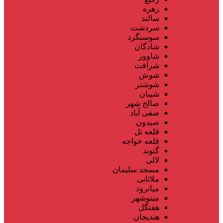
زهره
سالند
سردشت
سوسنگرد
شادگان
شاوور
شرافت
شوش
شوشتر
شیبان
صالح شهر
صفی آباد
صیدون
قلعه تل
قلعه خواجه
گتوند
لالی
مسجد سلیمان
ملاثانی
میانرود
مینوشهر
هفتگل
هندیجان