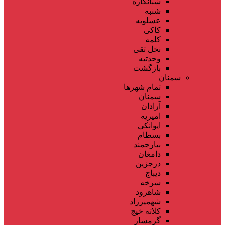
شبانکاره
شنبه
عسلویه
کاکی
کلمه
نخل تقی
وحدتیه
بازگشت
سمنان
تمام شهر‌ها
سمنان
آرادان
امیریه
ایوانکی
بسطام
بیارجمند
دامغان
درجزین
دیباج
سرخه
شاهرود
شهمیرزاد
کلاته خیج
گرمسار