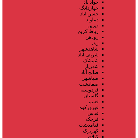
جوادآباد
چهاردانگه
حسن آباد
دماوند
دیزین
رباط کریم
رودهن
ری
شاهدشهر
شریف آباد
شمشک
شهریار
صالح آباد
صباشهر
صفادشت
فردوسیه
گلستان
فشم
فیروزکوه
قدس
قرچک
قیامدشت
کهریزک
کیلان