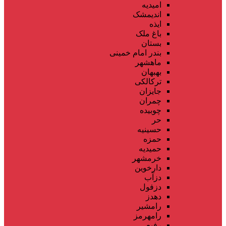
امیدیه
اندیمشک
ایذه
باغ ملک
بستان
بندر امام خمینی
ماهشهر
بهبهان
ترکالکی
جایزان
چمران
چوبیده
حر
حسینیه
حمزه
حمیدیه
خرمشهر
دارخوین
دزآب
دزفول
دهدز
رامشیر
رامهرمز
رفیع