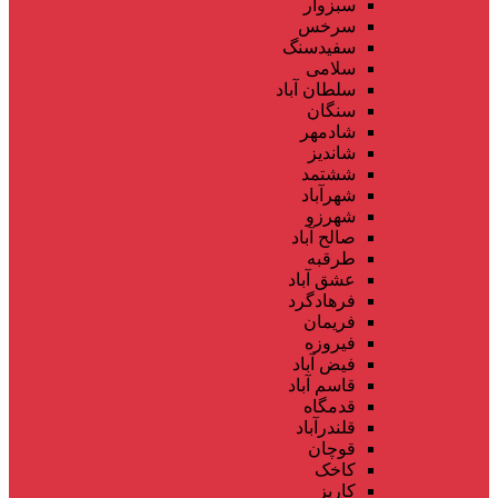
سبزوار
سرخس
سفیدسنگ
سلامی
سلطان آباد
سنگان
شادمهر
شاندیز
ششتمد
شهرآباد
شهرزو
صالح آباد
طرقبه
عشق آباد
فرهادگرد
فریمان
فیروزه
فیض آباد
قاسم آباد
قدمگاه
قلندرآباد
قوچان
کاخک
کاریز