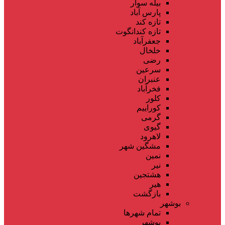
بیله سوار
پارس آباد
تازه کند
تازه کندانگوت
جعفرآباد
خلخال
رضی
سرعین
عنبران
فخرآباد
کلور
کوراییم
گرمی
گیوی
لاهرود
مشگین شهر
نمین
نیر
هشتجین
هیر
بازگشت
بوشهر
تمام شهر‌ها
بوشهر