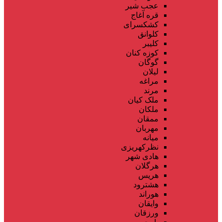
عجب شیر
قره آغاج
کشکسرای
کلوانق
کلیبر
کوزه کنان
گوگان
لیلان
مراغه
مرند
ملک کیان
ملکان
ممقان
مهربان
میانه
نظرکهریزی
هادی شهر
هرگلان
هریس
هشترود
هوراند
وایقان
ورزقان