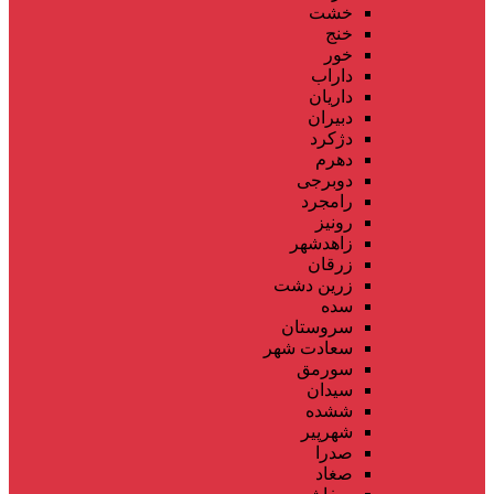
خشت
خنج
خور
داراب
داریان
دبیران
دژکرد
دهرم
دوبرجی
رامجرد
رونیز
زاهدشهر
زرقان
زرین دشت
سده
سروستان
سعادت شهر
سورمق
سیدان
ششده
شهرپیر
صدرا
صغاد