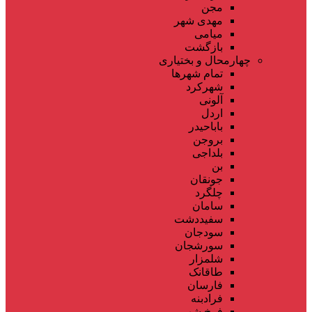
مجن
مهدی شهر
میامی
بازگشت
چهارمحال و بختیاری
تمام شهر‌ها
شهرکرد
آلونی
اردل
باباحیدر
بروجن
بلداجی
بن
جونقان
چلگرد
سامان
سفیددشت
سودجان
سورشجان
شلمزار
طاقانک
فارسان
فرادبنه
فرخ شهر