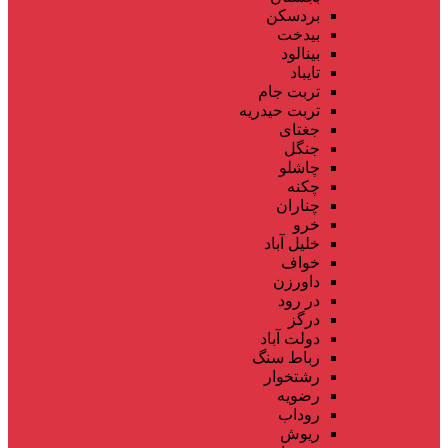
بردسکن
بیدخت
بینالود
تایباد
تربت جام
تربت حیدریه
جغتای
جنگل
چاشلو
چکنه
چناران
خرو
خلیل آباد
خواف
داورزن
در رود
درگز
دولت آباد
رباط سنگ
رشتخوار
رضویه
روداب
ریوش