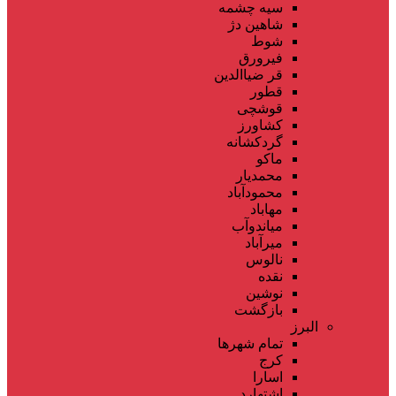
سیه چشمه
شاهین دژ
شوط
فیرورق
قر ضیاالدین
قطور
قوشچی
کشاورز
گردکشانه
ماکو
محمدیار
محمودآباد
مهاباد
میاندوآب
میرآباد
نالوس
نقده
نوشین
بازگشت
البرز
تمام شهر‌ها
کرج
اسارا
اشتهارد