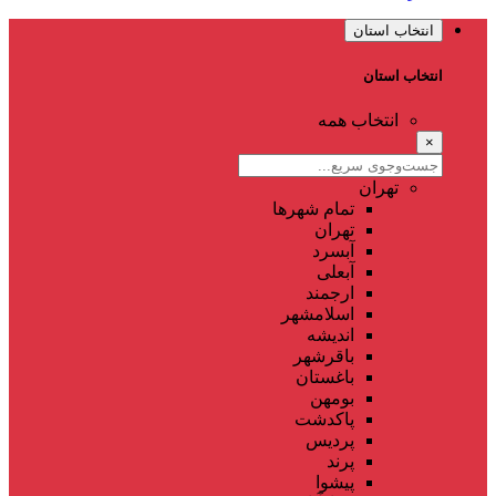
انتخاب استان
انتخاب استان
انتخاب همه
×
تهران
تمام شهر‌ها
تهران
آبسرد
آبعلی
ارجمند
اسلامشهر
اندیشه
باقرشهر
باغستان
بومهن
پاکدشت
پردیس
پرند
پیشوا