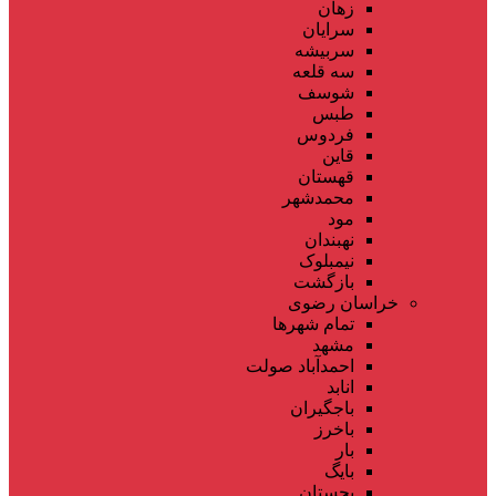
زهان
سرایان
سربیشه
سه قلعه
شوسف
طبس
فردوس
قاین
قهستان
محمدشهر
مود
نهبندان
نیمبلوک
بازگشت
خراسان رضوی
تمام شهر‌ها
مشهد
احمدآباد صولت
انابد
باجگیران
باخرز
بار
بایگ
بجستان