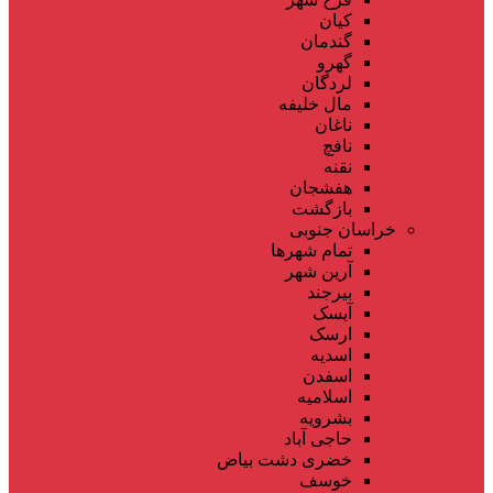
کیان
گندمان
گهرو
لردگان
مال خلیفه
ناغان
نافچ
نقنه
هفشجان
بازگشت
خراسان جنوبی
تمام شهر‌ها
آرین شهر
بیرجند
آیسک
ارسک
اسدیه
اسفدن
اسلامیه
بشرویه
حاجی آباد
خضری دشت بیاض
خوسف