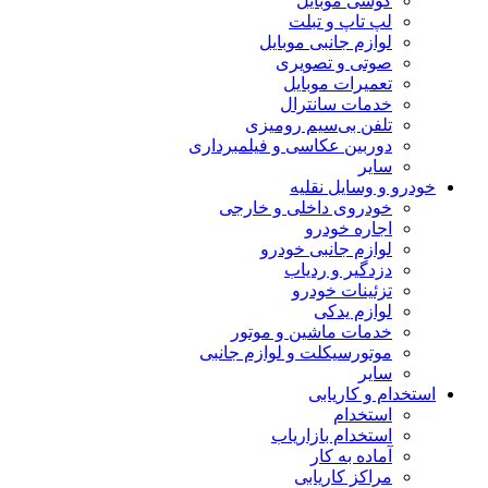
گوشی موبایل
لپ تاپ و تبلت
لوازم جانبی موبایل
صوتی و تصویری
تعمیرات موبایل
خدمات سانترال
تلفن بی‌سیم رومیزی
دوربین عکاسی و فیلمبرداری
سایر
خودرو و وسایل نقلیه
خودروی داخلی و خارجی
اجاره خودرو
لوازم جانبی خودرو
دزدگیر و ردیاب
تزئینات خودرو
لوازم یدکی
خدمات ماشین و موتور
موتورسیکلت و لوازم جانبی
سایر
استخدام و کاریابی
استخدام
استخدام بازاریاب
آماده به کار
مراکز کاریابی