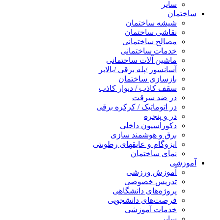
سایر
ساختمان
شیشه ساختمان
نقاشی ساختمان
مصالح ساختمانی
خدمات ساختمانی
ماشین آلات ساختمانی
آسانسور /پله برقی /بالابر
بازسازی ساختمان
سقف کاذب / دیوار کاذب
در ضد سرقت
در اتوماتیک / کرکره برقی
در و پنجره
دکوراسیون داخلی
برق و هوشمند سازی
ایزوگام و عایقهای رطوبتی
نمای ساختمان
آموزشی
آموزش ورزشی
تدریس خصوصی
پروژه‌های دانشگاهی
فرصت‌های دانشجویی
خدمات آموزشی
سایر