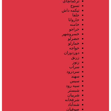
ترکمانچای
تسوج
تیکمه داش
جلفا
خاروانا
خامنه
خراجو
خسروشهر
خضرلو
خمارلو
خواجه
دوزدوزان
زرنق
زنوز
سراب
سردرود
سهند
سیس
سیه رود
شبستر
شربیان
شرفخانه
شندآباد
صوفیان