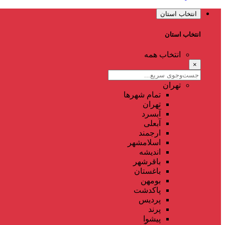
انتخاب استان
انتخاب استان
انتخاب همه
×
تهران
تمام شهر‌ها
تهران
آبسرد
آبعلی
ارجمند
اسلامشهر
اندیشه
باقرشهر
باغستان
بومهن
پاکدشت
پردیس
پرند
پیشوا