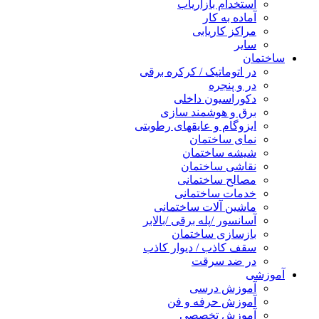
استخدام بازاریاب
آماده به کار
مراکز کاریابی
سایر
ساختمان
در اتوماتیک / کرکره برقی
در و پنجره
دکوراسیون داخلی
برق و هوشمند سازی
ایزوگام و عایقهای رطوبتی
نمای ساختمان
شیشه ساختمان
نقاشی ساختمان
مصالح ساختمانی
خدمات ساختمانی
ماشین آلات ساختمانی
آسانسور /پله برقی /بالابر
بازسازی ساختمان
سقف کاذب / دیوار کاذب
در ضد سرقت
آموزشی
آموزش درسی
آموزش حرفه و فن
آموزش تخصصی