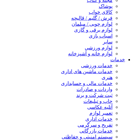
مجله و کتاب
پوشاک
کالای خواب
فرش / گلیم / قالیچه
لوازم چوبی / مبلمان
لوازم برقی و گازی
اسباب بازی
سایر
لوازم ورزشی
لوازم خانه و آشپزخانه
خدمات
خدمات ورزشی
خدمات ماشین های اداری
هنری
خدمات مالی و حسابداری
واردات و صادرات
ثبت شرکت و برند
چاپ و تبلیغات
آتلیه عکاسی
تعمیر لوازم
خدمات اداری
تفریح و سرگرمی
خدمات بازرگانی
سیستم امنیتی و حفاظتی