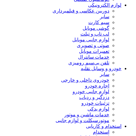
لوازم الکترونیکی
دوربین عکاسی و فیلمبرداری
سایر
سیم کارت
گوشی موبایل
لپ تاپ و تبلت
لوازم جانبی موبایل
صوتی و تصویری
تعمیرات موبایل
خدمات سانترال
تلفن بی‌سیم رومیزی
خودرو و وسایل نقلیه
سایر
خودروی داخلی و خارجی
اجاره خودرو
لوازم جانبی خودرو
دزدگیر و ردیاب
تزئینات خودرو
لوازم یدکی
خدمات ماشین و موتور
موتورسیکلت و لوازم جانبی
استخدام و کاریابی
استخدام