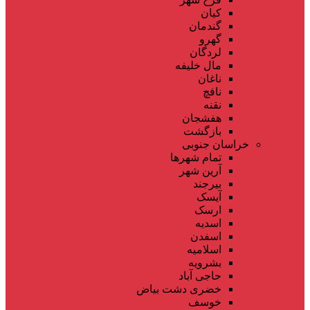
کیان
گندمان
گهرو
لردگان
مال خلیفه
ناغان
نافچ
نقنه
هفشجان
بازگشت
خراسان جنوبی
تمام شهر‌ها
آرین شهر
بیرجند
آیسک
ارسک
اسدیه
اسفدن
اسلامیه
بشرویه
حاجی آباد
خضری دشت بیاض
خوسف