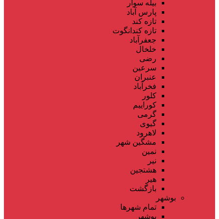
بیله سوار
پارس آباد
تازه کند
تازه کندانگوت
جعفرآباد
خلخال
رضی
سرعین
عنبران
فخرآباد
کلور
کوراییم
گرمی
گیوی
لاهرود
مشگین شهر
نمین
نیر
هشتجین
هیر
بازگشت
بوشهر
تمام شهر‌ها
بوشهر