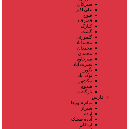
سیرکان
علی اکبر
فنوج
قصرقند
کنارک
گشت
گلمورتی
محمدآباد
محمدان
محمدی
میرجاوه
نصرت آباد
نگور
نوک آباد
نیکشهر
هیدوچ
بازگشت
فارس
تمام شهر‌ها
شیراز
آباده
آباده طشک
اردکان