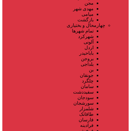
مجن
مهدی شهر
میامی
بازگشت
چهارمحال و بختیاری
تمام شهر‌ها
شهرکرد
آلونی
اردل
باباحیدر
بروجن
بلداجی
بن
جونقان
چلگرد
سامان
سفیددشت
سودجان
سورشجان
شلمزار
طاقانک
فارسان
فرادبنه
فرخ شهر