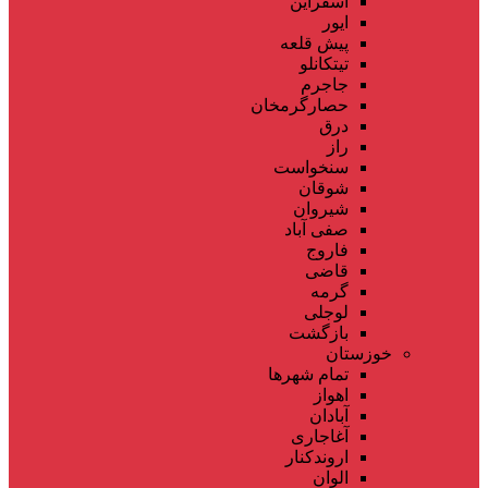
اسفراین
ایور
پیش قلعه
تیتکانلو
جاجرم
حصارگرمخان
درق
راز
سنخواست
شوقان
شیروان
صفی آباد
فاروج
قاضی
گرمه
لوجلی
بازگشت
خوزستان
تمام شهر‌ها
اهواز
آبادان
آغاجاری
اروندکنار
الوان