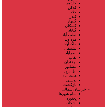
کاشمر
کدکن
کلات
کندر
گلبهار
گلمکان
گناباد
لطف آباد
مزدآوند
ملک آباد
نشتیفان
نصرآباد
نقاب
نوخندان
نیشابور
نیل شهر
همت آباد
یونسی
بازگشت
خراسان شمالی
تمام شهر‌ها
بجنورد
آشخانه