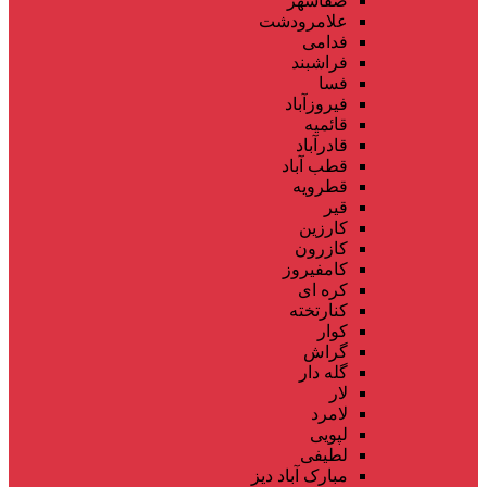
صفاشهر
علامرودشت
فدامی
فراشبند
فسا
فیروزآباد
قائمیه
قادرآباد
قطب آباد
قطرویه
قیر
کارزین
کازرون
کامفیروز
کره ای
کنارتخته
کوار
گراش
گله دار
لار
لامرد
لپویی
لطیفی
مبارک آباد دیز