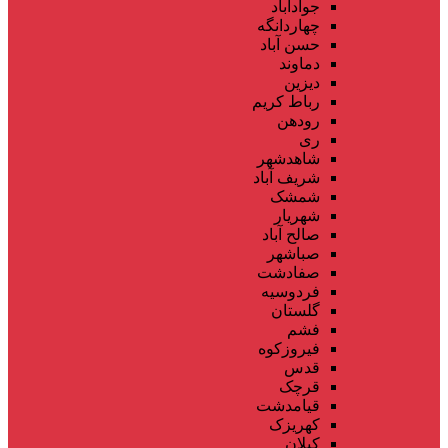
جوادآباد
چهاردانگه
حسن آباد
دماوند
دیزین
رباط کریم
رودهن
ری
شاهدشهر
شریف آباد
شمشک
شهریار
صالح آباد
صباشهر
صفادشت
فردوسیه
گلستان
فشم
فیروزکوه
قدس
قرچک
قیامدشت
کهریزک
کیلان