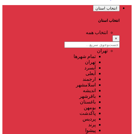
انتخاب استان
انتخاب استان
انتخاب همه
×
تهران
تمام شهر‌ها
تهران
آبسرد
آبعلی
ارجمند
اسلامشهر
اندیشه
باقرشهر
باغستان
بومهن
پاکدشت
پردیس
پرند
پیشوا