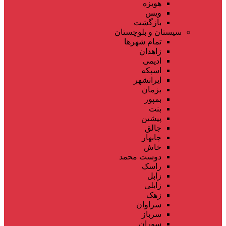
هویزه
ویس
بازگشت
سیستان و بلوچستان
تمام شهر‌ها
زاهدان
ادیمی
اسپکه
ایرانشهر
بزمان
بمپور
بنت
پیشین
جالق
چابهار
خاش
دوست محمد
راسک
زابل
زابلی
زهک
سراوان
سرباز
سوران