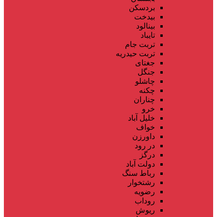
بردسکن
بیدخت
بینالود
تایباد
تربت جام
تربت حیدریه
جغتای
جنگل
چاشلو
چکنه
چناران
خرو
خلیل آباد
خواف
داورزن
در رود
درگز
دولت آباد
رباط سنگ
رشتخوار
رضویه
روداب
ریوش