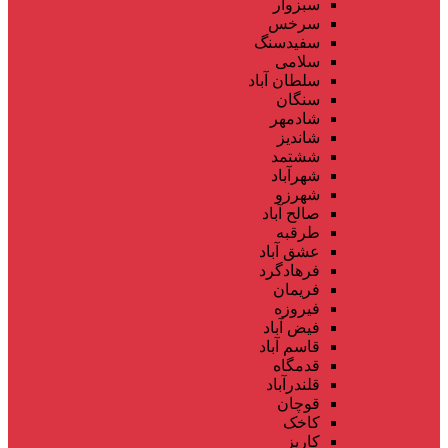
سبزوار
سرخس
سفیدسنگ
سلامی
سلطان آباد
سنگان
شادمهر
شاندیز
ششتمد
شهرآباد
شهرزو
صالح آباد
طرقبه
عشق آباد
فرهادگرد
فریمان
فیروزه
فیض آباد
قاسم آباد
قدمگاه
قلندرآباد
قوچان
کاخک
کاریز