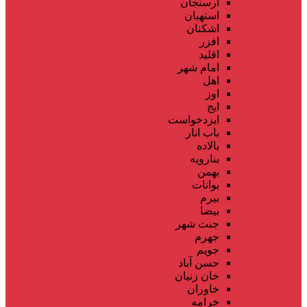
ارسنجان
استهبان
اشکنان
افزر
اقلید
امام شهر
اهل
اوز
ایج
ایزدخواست
باب انار
بالاده
بنارویه
بهمن
بوانات
بیرم
بیضا
جنت شهر
جهرم
جویم
حسن آباد
خان زنیان
خاوران
خرامه