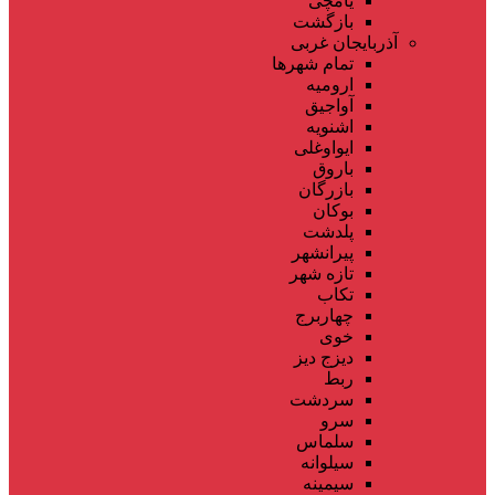
یامچی
بازگشت
آذربایجان غربی
تمام شهر‌ها
ارومیه
آواجیق
اشنویه
ایواوغلی
باروق
بازرگان
بوکان
پلدشت
پیرانشهر
تازه شهر
تکاب
چهاربرج
خوی
دیزج دیز
ربط
سردشت
سرو
سلماس
سیلوانه
سیمینه