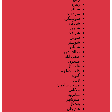
زهره
سالند
سردشت
سوسنگرد
شادگان
شاوور
شرافت
شوش
شوشتر
شیبان
صالح شهر
صفی آباد
صیدون
قلعه تل
قلعه خواجه
گتوند
لالی
مسجد سلیمان
ملاثانی
میانرود
مینوشهر
هفتگل
هندیجان