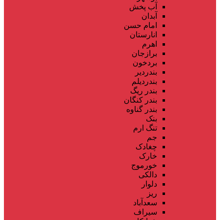
آب پخش
آبدان
امام حسن
انارستان
اهرم
برازجان
بردخون
بندردیر
بندردیلم
بندر ریگ
بندر کنگان
بندر گناوه
بنک
تنگ ارم
جم
چغادک
خارک
خورموج
دالکی
دلوار
ریز
سعدآباد
سیراف