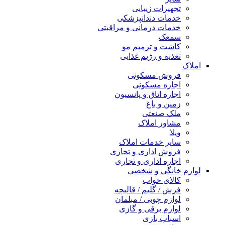
تجهیزات زیبایی
خدمات دندانپزشکی
خدمات درمانی و مراقبتی
سمعک
کاشت و ترمیم مو
تغذیه و رژیم غذایی
املاک
فروش مسکونی
اجاره مسکونی
اجاره اتاق و پانسیون
زمین و باغ
ملک صنعتی
مشاور املاک
ویلا
سایر خدمات املاک
فروش اداری و تجاری
اجاره اداری و تجاری
لوازم خانگی و شخصی
کالای خواب
فرش / گلیم / قالیچه
لوازم چوبی / مبلمان
لوازم برقی و گازی
اسباب بازی