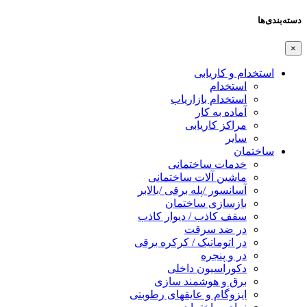
دسته‌بندی‌ها
×
استخدام و کاریابی
استخدام
استخدام بازاریاب
آماده به کار
مراکز کاریابی
سایر
ساختمان
خدمات ساختمانی
ماشین آلات ساختمانی
آسانسور /پله برقی /بالابر
بازسازی ساختمان
سقف کاذب / دیوار کاذب
در ضد سرقت
در اتوماتیک / کرکره برقی
در و پنجره
دکوراسیون داخلی
برق و هوشمند سازی
ایزوگام و عایقهای رطوبتی