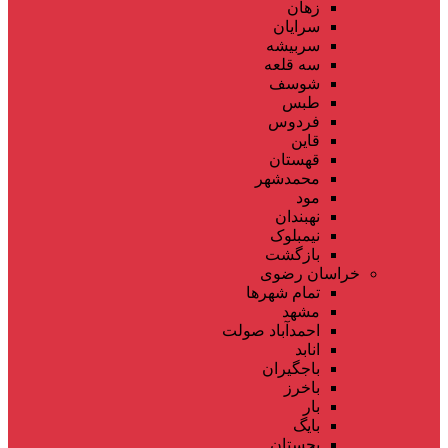
زهان
سرایان
سربیشه
سه قلعه
شوسف
طبس
فردوس
قاین
قهستان
محمدشهر
مود
نهبندان
نیمبلوک
بازگشت
خراسان رضوی
تمام شهر‌ها
مشهد
احمدآباد صولت
انابد
باجگیران
باخرز
بار
بایگ
بجستان