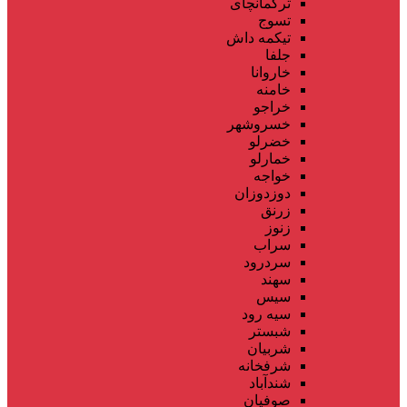
ترکمانچای
تسوج
تیکمه داش
جلفا
خاروانا
خامنه
خراجو
خسروشهر
خضرلو
خمارلو
خواجه
دوزدوزان
زرنق
زنوز
سراب
سردرود
سهند
سیس
سیه رود
شبستر
شربیان
شرفخانه
شندآباد
صوفیان