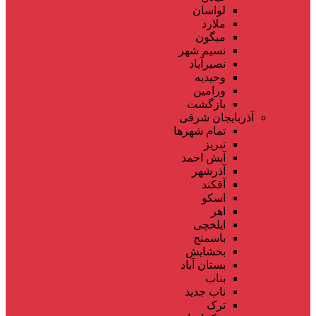
لواسان
ملارد
میگون
نسیم شهر
نصیرآباد
وحیدیه
ورامین
بازگشت
آذربایجان شرقی
تمام شهر‌ها
تبریز
آبش احمد
آذرشهر
آقکند
اسکو
اهر
ایلخچی
باسمنج
بخشایش
بستان آباد
بناب
ناب جدید
ترک