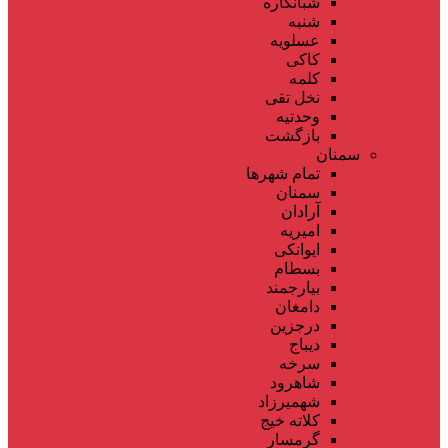
شبانکاره
شنبه
عسلویه
کاکی
کلمه
نخل تقی
وحدتیه
بازگشت
سمنان
تمام شهر‌ها
سمنان
آرادان
امیریه
ایوانکی
بسطام
بیارجمند
دامغان
درجزین
دیباج
سرخه
شاهرود
شهمیرزاد
کلاته خیج
گرمسار