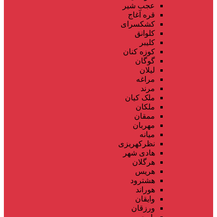
عجب شیر
قره آغاج
کشکسرای
کلوانق
کلیبر
کوزه کنان
گوگان
لیلان
مراغه
مرند
ملک کیان
ملکان
ممقان
مهربان
میانه
نظرکهریزی
هادی شهر
هرگلان
هریس
هشترود
هوراند
وایقان
ورزقان