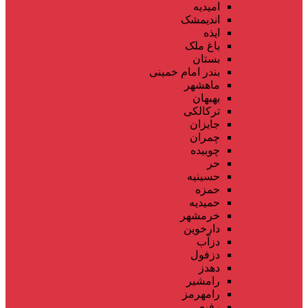
امیدیه
اندیمشک
ایذه
باغ ملک
بستان
بندر امام خمینی
ماهشهر
بهبهان
ترکالکی
جایزان
چمران
چوبیده
حر
حسینیه
حمزه
حمیدیه
خرمشهر
دارخوین
دزآب
دزفول
دهدز
رامشیر
رامهرمز
رفیع