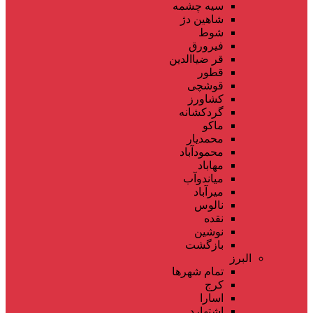
سیه چشمه
شاهین دژ
شوط
فیرورق
قر ضیاالدین
قطور
قوشچی
کشاورز
گردکشانه
ماکو
محمدیار
محمودآباد
مهاباد
میاندوآب
میرآباد
نالوس
نقده
نوشین
بازگشت
البرز
تمام شهر‌ها
کرج
اسارا
اشتهارد