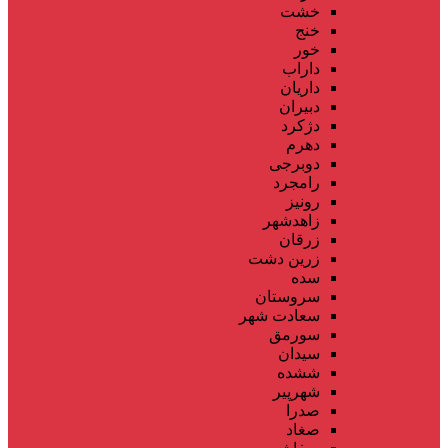
خشت
خنج
خور
داراب
داریان
دبیران
دژکرد
دهرم
دوبرجی
رامجرد
رونیز
زاهدشهر
زرقان
زرین دشت
سده
سروستان
سعادت شهر
سورمق
سیدان
ششده
شهرپیر
صدرا
صغاد