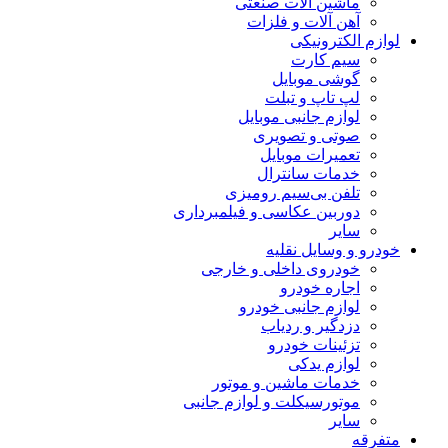
ماشین آلات صنعتی
آهن آلات و فلزات
لوازم الکترونیکی
سیم کارت
گوشی موبایل
لپ تاپ و تبلت
لوازم جانبی موبایل
صوتی و تصویری
تعمیرات موبایل
خدمات سانترال
تلفن بی‌سیم رومیزی
دوربین عکاسی و فیلمبرداری
سایر
خودرو و وسایل نقلیه
خودروی داخلی و خارجی
اجاره خودرو
لوازم جانبی خودرو
دزدگیر و ردیاب
تزئینات خودرو
لوازم یدکی
خدمات ماشین و موتور
موتورسیکلت و لوازم جانبی
سایر
متفرقه