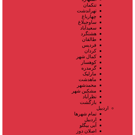
تنکمان
تهراندشت
چهارباغ
ساوجبلاغ
سعیدآباد
هشتگرد
طالقان
فردیس
کردان
کمال شهر
کوهسار
گرمدره
مارلیک
ماهدشت
محمدشهر
مشکین شهر
نظرآباد
بازگشت
اردبیل
تمام شهر‌ها
اردبیل
آبی بیگلو
اصلان دوز