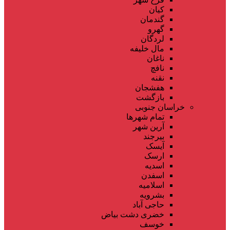
کیان
گندمان
گهرو
لردگان
مال خلیفه
ناغان
نافچ
نقنه
هفشجان
بازگشت
خراسان جنوبی
تمام شهر‌ها
آرین شهر
بیرجند
آیسک
ارسک
اسدیه
اسفدن
اسلامیه
بشرویه
حاجی آباد
خضری دشت بیاض
خوسف