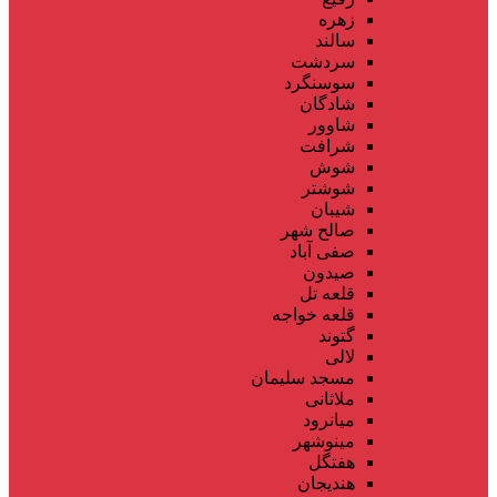
زهره
سالند
سردشت
سوسنگرد
شادگان
شاوور
شرافت
شوش
شوشتر
شیبان
صالح شهر
صفی آباد
صیدون
قلعه تل
قلعه خواجه
گتوند
لالی
مسجد سلیمان
ملاثانی
میانرود
مینوشهر
هفتگل
هندیجان