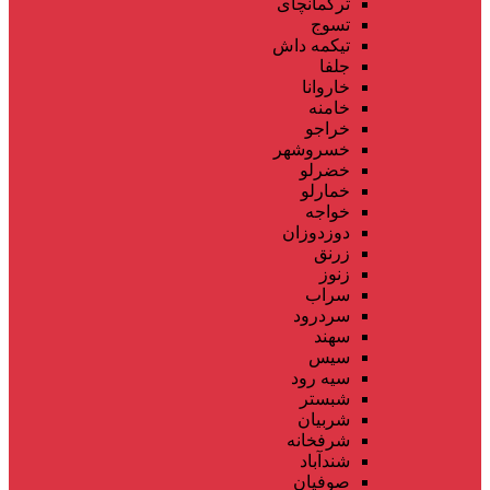
ترکمانچای
تسوج
تیکمه داش
جلفا
خاروانا
خامنه
خراجو
خسروشهر
خضرلو
خمارلو
خواجه
دوزدوزان
زرنق
زنوز
سراب
سردرود
سهند
سیس
سیه رود
شبستر
شربیان
شرفخانه
شندآباد
صوفیان