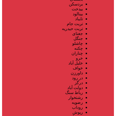
بردسکن
بیدخت
بینالود
تایباد
تربت جام
تربت حیدریه
جغتای
جنگل
چاشلو
چکنه
چناران
خرو
خلیل آباد
خواف
داورزن
در رود
درگز
دولت آباد
رباط سنگ
رشتخوار
رضویه
روداب
ریوش