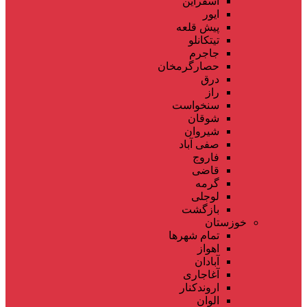
اسفراین
ایور
پیش قلعه
تیتکانلو
جاجرم
حصارگرمخان
درق
راز
سنخواست
شوقان
شیروان
صفی آباد
فاروج
قاضی
گرمه
لوجلی
بازگشت
خوزستان
تمام شهر‌ها
اهواز
آبادان
آغاجاری
اروندکنار
الوان