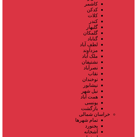
کاشمر
کدکن
کلات
کندر
گلبهار
گلمکان
گناباد
لطف آباد
مزدآوند
ملک آباد
نشتیفان
نصرآباد
نقاب
نوخندان
نیشابور
نیل شهر
همت آباد
یونسی
بازگشت
خراسان شمالی
تمام شهر‌ها
بجنورد
آشخانه