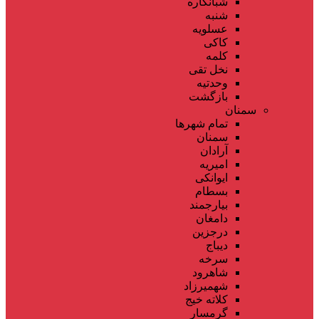
شبانکاره
شنبه
عسلویه
کاکی
کلمه
نخل تقی
وحدتیه
بازگشت
سمنان
تمام شهر‌ها
سمنان
آرادان
امیریه
ایوانکی
بسطام
بیارجمند
دامغان
درجزین
دیباج
سرخه
شاهرود
شهمیرزاد
کلاته خیج
گرمسار