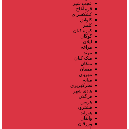
عجب شیر
قره آغاج
کشکسرای
کلوانق
کلیبر
کوزه کنان
گوگان
لیلان
مراغه
مرند
ملک کیان
ملکان
ممقان
مهربان
میانه
نظرکهریزی
هادی شهر
هرگلان
هریس
هشترود
هوراند
وایقان
ورزقان