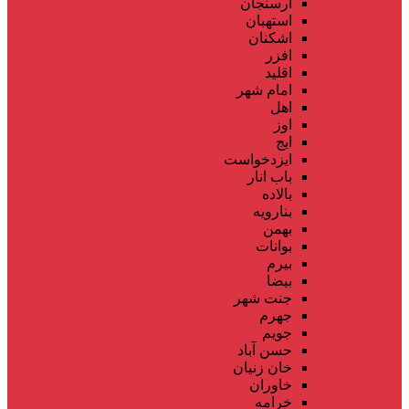
ارسنجان
استهبان
اشکنان
افزر
اقلید
امام شهر
اهل
اوز
ایج
ایزدخواست
باب انار
بالاده
بنارویه
بهمن
بوانات
بیرم
بیضا
جنت شهر
جهرم
جویم
حسن آباد
خان زنیان
خاوران
خرامه