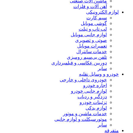
ماشین آلات صنعتی
آهن آلات و فلزات
لوازم الکترونیکی
سیم کارت
گوشی موبایل
لپ تاپ و تبلت
لوازم جانبی موبایل
صوتی و تصویری
تعمیرات موبایل
خدمات سانترال
تلفن بی‌سیم رومیزی
دوربین عکاسی و فیلمبرداری
سایر
خودرو و وسایل نقلیه
خودروی داخلی و خارجی
اجاره خودرو
لوازم جانبی خودرو
دزدگیر و ردیاب
تزئینات خودرو
لوازم یدکی
خدمات ماشین و موتور
موتورسیکلت و لوازم جانبی
سایر
متفرقه