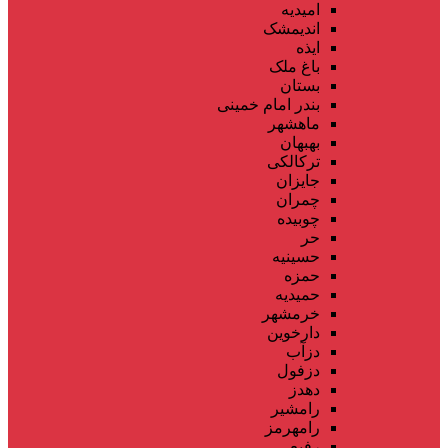
امیدیه
اندیمشک
ایذه
باغ ملک
بستان
بندر امام خمینی
ماهشهر
بهبهان
ترکالکی
جایزان
چمران
چوبیده
حر
حسینیه
حمزه
حمیدیه
خرمشهر
دارخوین
دزآب
دزفول
دهدز
رامشیر
رامهرمز
رفیع