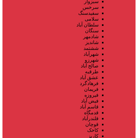
سبزوار
سرخس
سفیدسنگ
سلامی
سلطان آباد
سنگان
شادمهر
شاندیز
ششتمد
شهرآباد
شهرزو
صالح آباد
طرقبه
عشق آباد
فرهادگرد
فریمان
فیروزه
فیض آباد
قاسم آباد
قدمگاه
قلندرآباد
قوچان
کاخک
کاریز