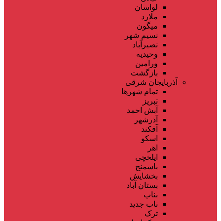
لواسان
ملارد
میگون
نسیم شهر
نصیرآباد
وحیدیه
ورامین
بازگشت
آذربایجان شرقی
تمام شهر‌ها
تبریز
آبش احمد
آذرشهر
آقکند
اسکو
اهر
ایلخچی
باسمنج
بخشایش
بستان آباد
بناب
ناب جدید
ترک