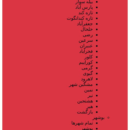
بیله سوار
پارس آباد
تازه کند
تازه کندانگوت
جعفرآباد
خلخال
رضی
سرعین
عنبران
فخرآباد
کلور
کوراییم
گرمی
گیوی
لاهرود
مشگین شهر
نمین
نیر
هشتجین
هیر
بازگشت
بوشهر
تمام شهر‌ها
بوشهر