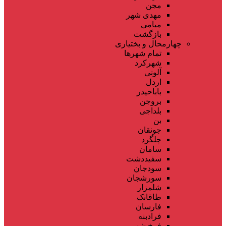
مجن
مهدی شهر
میامی
بازگشت
چهارمحال و بختیاری
تمام شهر‌ها
شهرکرد
آلونی
اردل
باباحیدر
بروجن
بلداجی
بن
جونقان
چلگرد
سامان
سفیددشت
سودجان
سورشجان
شلمزار
طاقانک
فارسان
فرادبنه
فرخ شهر