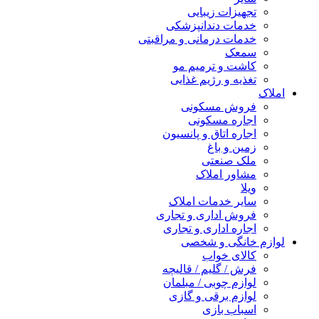
تجهیزات زیبایی
خدمات دندانپزشکی
خدمات درمانی و مراقبتی
سمعک
کاشت و ترمیم مو
تغذیه و رژیم غذایی
املاک
فروش مسکونی
اجاره مسکونی
اجاره اتاق و پانسیون
زمین و باغ
ملک صنعتی
مشاور املاک
ویلا
سایر خدمات املاک
فروش اداری و تجاری
اجاره اداری و تجاری
لوازم خانگی و شخصی
کالای خواب
فرش / گلیم / قالیچه
لوازم چوبی / مبلمان
لوازم برقی و گازی
اسباب بازی