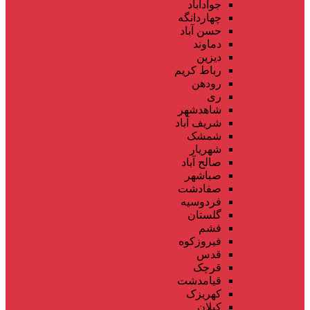
جوادآباد
چهاردانگه
حسن آباد
دماوند
دیزین
رباط کریم
رودهن
ری
شاهدشهر
شریف آباد
شمشک
شهریار
صالح آباد
صباشهر
صفادشت
فردوسیه
گلستان
فشم
فیروزکوه
قدس
قرچک
قیامدشت
کهریزک
کیلان