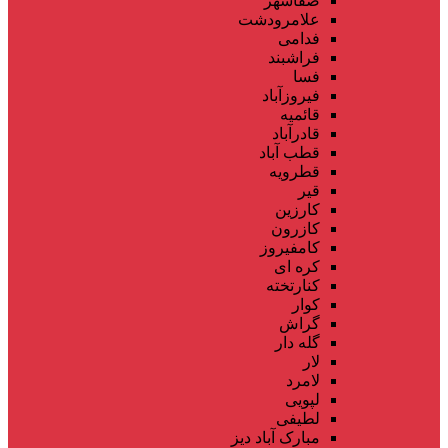
صفاشهر
علامرودشت
فدامی
فراشبند
فسا
فیروزآباد
قائمیه
قادرآباد
قطب آباد
قطرویه
قیر
کارزین
کازرون
کامفیروز
کره ای
کنارتخته
کوار
گراش
گله دار
لار
لامرد
لپویی
لطیفی
مبارک آباد دیز