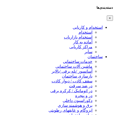
دسته‌بندی‌ها
×
استخدام و کاریابی
استخدام
استخدام بازاریاب
آماده به کار
مراکز کاریابی
سایر
ساختمان
خدمات ساختمانی
ماشین آلات ساختمانی
آسانسور /پله برقی /بالابر
بازسازی ساختمان
سقف کاذب / دیوار کاذب
در ضد سرقت
در اتوماتیک / کرکره برقی
در و پنجره
دکوراسیون داخلی
برق و هوشمند سازی
ایزوگام و عایقهای رطوبتی