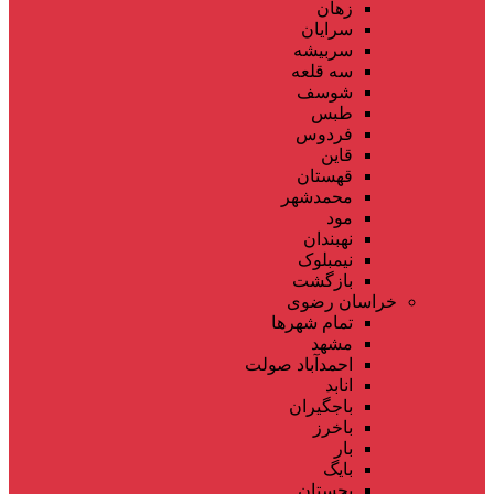
زهان
سرایان
سربیشه
سه قلعه
شوسف
طبس
فردوس
قاین
قهستان
محمدشهر
مود
نهبندان
نیمبلوک
بازگشت
خراسان رضوی
تمام شهر‌ها
مشهد
احمدآباد صولت
انابد
باجگیران
باخرز
بار
بایگ
بجستان