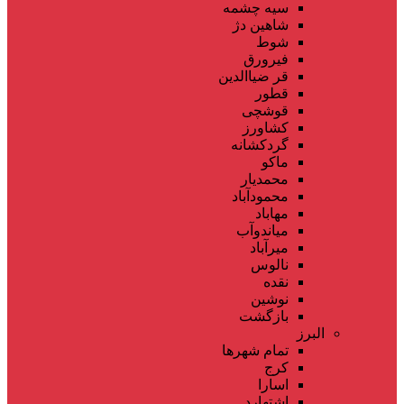
سیه چشمه
شاهین دژ
شوط
فیرورق
قر ضیاالدین
قطور
قوشچی
کشاورز
گردکشانه
ماکو
محمدیار
محمودآباد
مهاباد
میاندوآب
میرآباد
نالوس
نقده
نوشین
بازگشت
البرز
تمام شهر‌ها
کرج
اسارا
اشتهارد