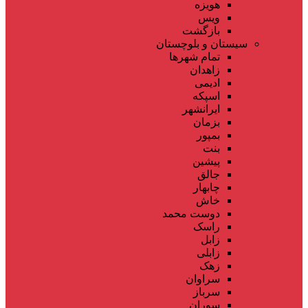
هویزه
ویس
بازگشت
سیستان و بلوچستان
تمام شهر‌ها
زاهدان
ادیمی
اسپکه
ایرانشهر
بزمان
بمپور
بنت
پیشین
جالق
چابهار
خاش
دوست محمد
راسک
زابل
زابلی
زهک
سراوان
سرباز
سوران