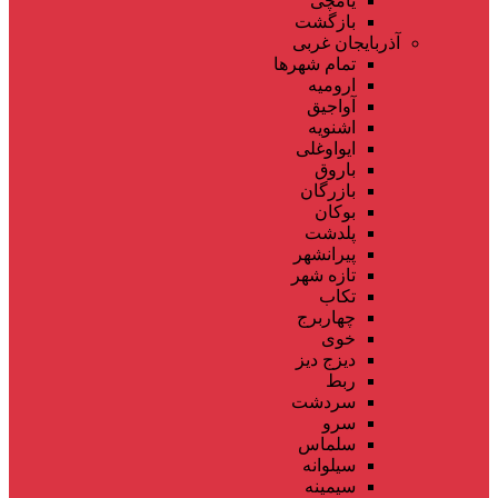
یامچی
بازگشت
آذربایجان غربی
تمام شهر‌ها
ارومیه
آواجیق
اشنویه
ایواوغلی
باروق
بازرگان
بوکان
پلدشت
پیرانشهر
تازه شهر
تکاب
چهاربرج
خوی
دیزج دیز
ربط
سردشت
سرو
سلماس
سیلوانه
سیمینه