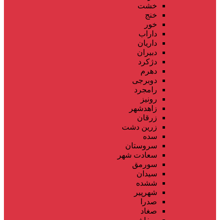
خشت
خنج
خور
داراب
داریان
دبیران
دژکرد
دهرم
دوبرجی
رامجرد
رونیز
زاهدشهر
زرقان
زرین دشت
سده
سروستان
سعادت شهر
سورمق
سیدان
ششده
شهرپیر
صدرا
صغاد