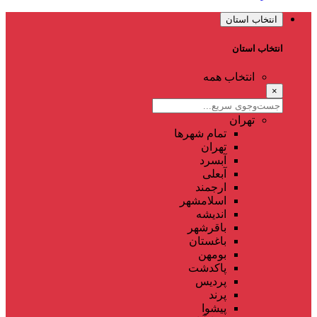
انتخاب استان
انتخاب استان
انتخاب همه
×
تهران
تمام شهر‌ها
تهران
آبسرد
آبعلی
ارجمند
اسلامشهر
اندیشه
باقرشهر
باغستان
بومهن
پاکدشت
پردیس
پرند
پیشوا