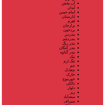
آب پخش
آبدان
امام حسن
انارستان
اهرم
برازجان
بردخون
بندردیر
بندردیلم
بندر ریگ
بندر کنگان
بندر گناوه
بنک
تنگ ارم
جم
چغادک
خارک
خورموج
دالکی
دلوار
ریز
سعدآباد
سیراف