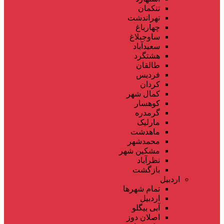
تنکمان
تهراندشت
چهارباغ
ساوجبلاغ
سعیدآباد
هشتگرد
طالقان
فردیس
کردان
کمال شهر
کوهسار
گرمدره
مارلیک
ماهدشت
محمدشهر
مشکین شهر
نظرآباد
بازگشت
اردبیل
تمام شهر‌ها
اردبیل
آبی بیگلو
اصلان دوز