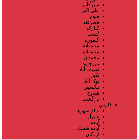
سیرکان
علی اکبر
فنوج
قصرقند
کنارک
گشت
گلمورتی
محمدآباد
محمدان
محمدی
میرجاوه
نصرت آباد
نگور
نوک آباد
نیکشهر
هیدوچ
بازگشت
فارس
تمام شهر‌ها
شیراز
آباده
آباده طشک
اردکان