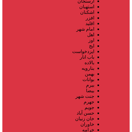
ارسنجان
استهبان
اشکنان
افزر
اقلید
امام شهر
اهل
اوز
ایج
ایزدخواست
باب انار
بالاده
بنارویه
بهمن
بوانات
بیرم
بیضا
جنت شهر
جهرم
جویم
حسن آباد
خان زنیان
خاوران
خرامه