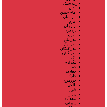
آب پخش
آبدان
امام حسن
انارستان
اهرم
برازجان
بردخون
بندردیر
بندردیلم
بندر ریگ
بندر کنگان
بندر گناوه
بنک
تنگ ارم
جم
چغادک
خارک
خورموج
دالکی
دلوار
ریز
سعدآباد
سیراف