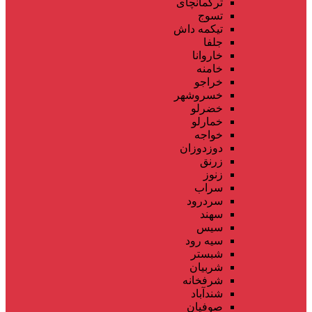
ترکمانچای
تسوج
تیکمه داش
جلفا
خاروانا
خامنه
خراجو
خسروشهر
خضرلو
خمارلو
خواجه
دوزدوزان
زرنق
زنوز
سراب
سردرود
سهند
سیس
سیه رود
شبستر
شربیان
شرفخانه
شندآباد
صوفیان