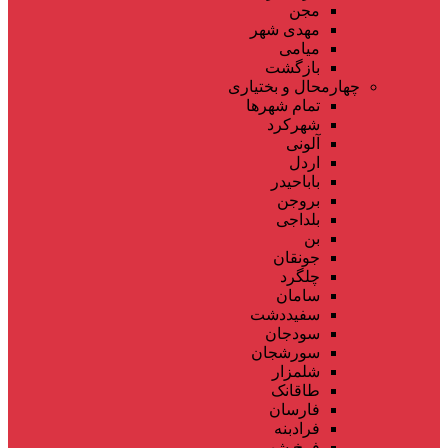
مجن
مهدی شهر
میامی
بازگشت
چهارمحال و بختیاری
تمام شهر‌ها
شهرکرد
آلونی
اردل
باباحیدر
بروجن
بلداجی
بن
جونقان
چلگرد
سامان
سفیددشت
سودجان
سورشجان
شلمزار
طاقانک
فارسان
فرادبنه
فرخ شهر