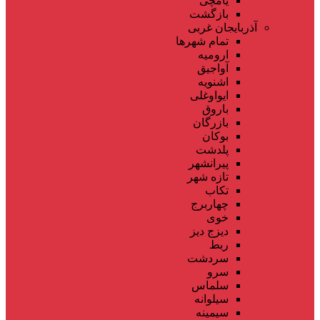
یامچی
بازگشت
آذربایجان غربی
تمام شهر‌ها
ارومیه
آواجیق
اشنویه
ایواوغلی
باروق
بازرگان
بوکان
پلدشت
پیرانشهر
تازه شهر
تکاب
چهاربرج
خوی
دیزج دیز
ربط
سردشت
سرو
سلماس
سیلوانه
سیمینه