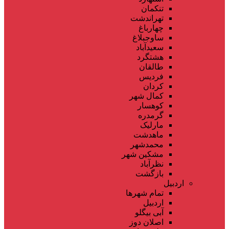
تنکمان
تهراندشت
چهارباغ
ساوجبلاغ
سعیدآباد
هشتگرد
طالقان
فردیس
کردان
کمال شهر
کوهسار
گرمدره
مارلیک
ماهدشت
محمدشهر
مشکین شهر
نظرآباد
بازگشت
اردبیل
تمام شهر‌ها
اردبیل
آبی بیگلو
اصلان دوز