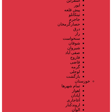
اسفراین
ایور
پیش قلعه
تیتکانلو
جاجرم
حصارگرمخان
درق
راز
سنخواست
شوقان
شیروان
صفی آباد
فاروج
قاضی
گرمه
لوجلی
بازگشت
خوزستان
تمام شهر‌ها
اهواز
آبادان
آغاجاری
اروندکنار
الوان