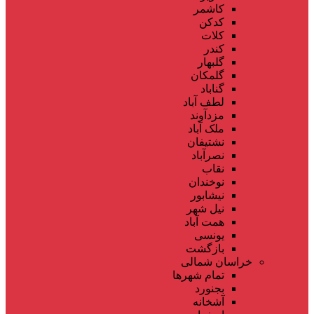
کاشمر
کدکن
کلات
کندر
گلبهار
گلمکان
گناباد
لطف آباد
مزدآوند
ملک آباد
نشتیفان
نصرآباد
نقاب
نوخندان
نیشابور
نیل شهر
همت آباد
یونسی
بازگشت
خراسان شمالی
تمام شهر‌ها
بجنورد
آشخانه