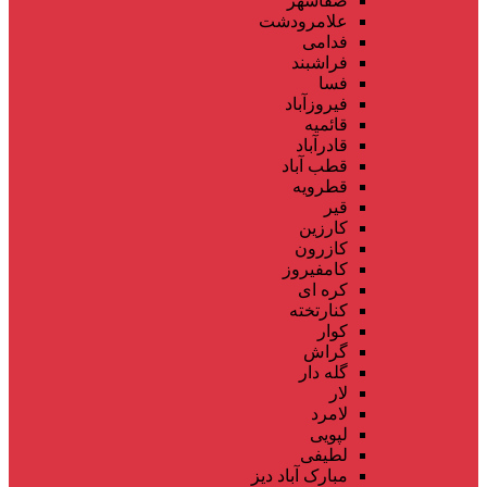
صفاشهر
علامرودشت
فدامی
فراشبند
فسا
فیروزآباد
قائمیه
قادرآباد
قطب آباد
قطرویه
قیر
کارزین
کازرون
کامفیروز
کره ای
کنارتخته
کوار
گراش
گله دار
لار
لامرد
لپویی
لطیفی
مبارک آباد دیز