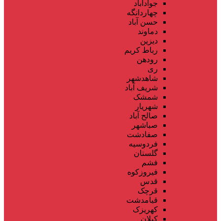
جوادآباد
چهاردانگه
حسن آباد
دماوند
دیزین
رباط کریم
رودهن
ری
شاهدشهر
شریف آباد
شمشک
شهریار
صالح آباد
صباشهر
صفادشت
فردوسیه
گلستان
فشم
فیروزکوه
قدس
قرچک
قیامدشت
کهریزک
کیلان