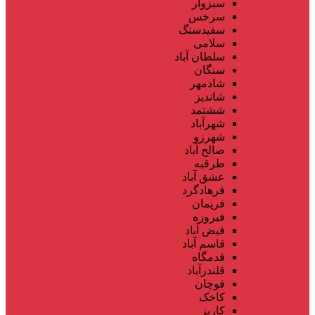
سبزوار
سرخس
سفیدسنگ
سلامی
سلطان آباد
سنگان
شادمهر
شاندیز
ششتمد
شهرآباد
شهرزو
صالح آباد
طرقبه
عشق آباد
فرهادگرد
فریمان
فیروزه
فیض آباد
قاسم آباد
قدمگاه
قلندرآباد
قوچان
کاخک
کاریز