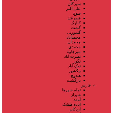
سیرکان
علی اکبر
فنوج
قصرقند
کنارک
گشت
گلمورتی
محمدآباد
محمدان
محمدی
میرجاوه
نصرت آباد
نگور
نوک آباد
نیکشهر
هیدوچ
بازگشت
فارس
تمام شهر‌ها
شیراز
آباده
آباده طشک
اردکان