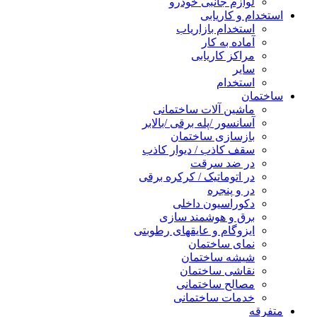
لوازم جانبی خودرو
استخدام و کاریابی
استخدام بازاریاب
آماده به کار
مراکز کاریابی
سایر
استخدام
ساختمان
ماشین آلات ساختمانی
آسانسور /پله برقی /بالابر
بازسازی ساختمان
سقف کاذب / دیوار کاذب
در ضد سرقت
در اتوماتیک / کرکره برقی
در و پنجره
دکوراسیون داخلی
برق و هوشمند سازی
ایزوگام و عایقهای رطوبتی
نمای ساختمان
شیشه ساختمان
نقاشی ساختمان
مصالح ساختمانی
خدمات ساختمانی
متفرقه