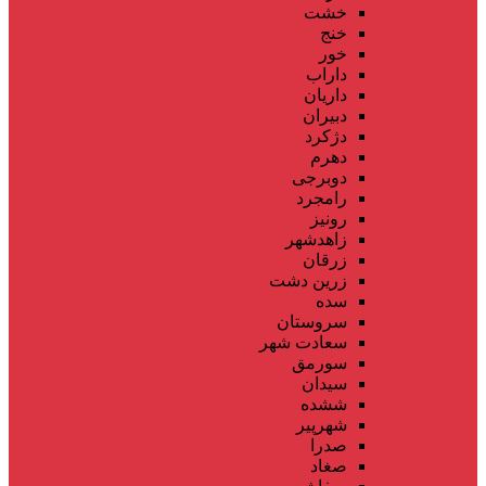
خشت
خنج
خور
داراب
داریان
دبیران
دژکرد
دهرم
دوبرجی
رامجرد
رونیز
زاهدشهر
زرقان
زرین دشت
سده
سروستان
سعادت شهر
سورمق
سیدان
ششده
شهرپیر
صدرا
صغاد