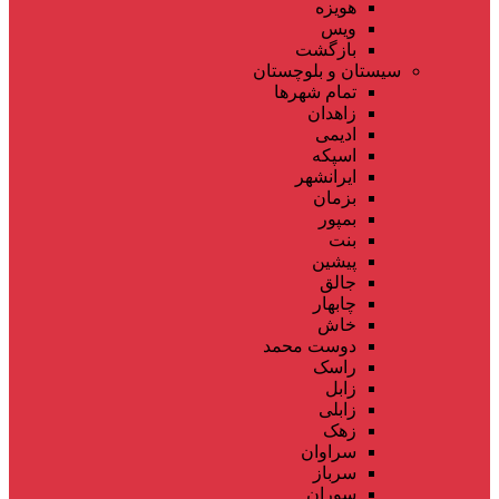
هویزه
ویس
بازگشت
سیستان و بلوچستان
تمام شهر‌ها
زاهدان
ادیمی
اسپکه
ایرانشهر
بزمان
بمپور
بنت
پیشین
جالق
چابهار
خاش
دوست محمد
راسک
زابل
زابلی
زهک
سراوان
سرباز
سوران