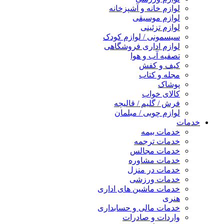
لوازم خانه و آشپزخانه
لوازم موسیقی
لوازم تزئینی
سیسمونی / لوازم کودک
لوازم اداری فروشگاهی
تصفیه آب و هوا
کیف و کفش
مجله و کتاب
پوشاک
کالای خواب
فرش / گلیم / قالیچه
لوازم چوبی / مبلمان
خدمات
خدمات بیمه
خدمات ترجمه
خدمات مجالس
خدمات مشاوره
خدمات در منزل
خدمات ورزشی
خدمات ماشین های اداری
هنری
خدمات مالی و حسابداری
واردات و صادرات