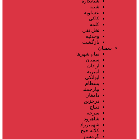
شبانکاره
شنبه
عسلویه
کاکی
کلمه
نخل تقی
وحدتیه
بازگشت
سمنان
تمام شهر‌ها
سمنان
آرادان
امیریه
ایوانکی
بسطام
بیارجمند
دامغان
درجزین
دیباج
سرخه
شاهرود
شهمیرزاد
کلاته خیج
گرمسار