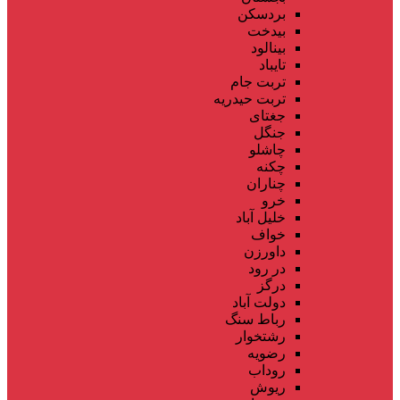
بردسکن
بیدخت
بینالود
تایباد
تربت جام
تربت حیدریه
جغتای
جنگل
چاشلو
چکنه
چناران
خرو
خلیل آباد
خواف
داورزن
در رود
درگز
دولت آباد
رباط سنگ
رشتخوار
رضویه
روداب
ریوش