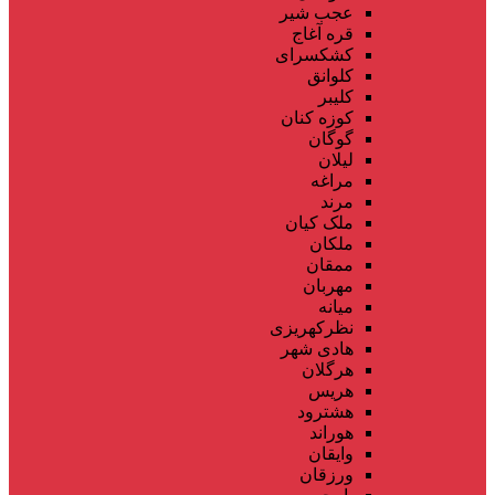
عجب شیر
قره آغاج
کشکسرای
کلوانق
کلیبر
کوزه کنان
گوگان
لیلان
مراغه
مرند
ملک کیان
ملکان
ممقان
مهربان
میانه
نظرکهریزی
هادی شهر
هرگلان
هریس
هشترود
هوراند
وایقان
ورزقان