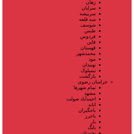
زهان
سرایان
سربیشه
سه قلعه
شوسف
طبس
فردوس
قاین
قهستان
محمدشهر
مود
نهبندان
نیمبلوک
بازگشت
خراسان رضوی
تمام شهر‌ها
مشهد
احمدآباد صولت
انابد
باجگیران
باخرز
بار
بایگ
بجستان