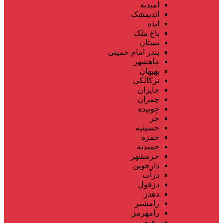
امیدیه
اندیمشک
ایذه
باغ ملک
بستان
بندر امام خمینی
ماهشهر
بهبهان
ترکالکی
جایزان
چمران
چوبیده
حر
حسینیه
حمزه
حمیدیه
خرمشهر
دارخوین
دزآب
دزفول
دهدز
رامشیر
رامهرمز
رفیع