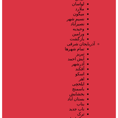
لواسان
ملارد
میگون
نسیم شهر
نصیرآباد
وحیدیه
ورامین
بازگشت
آذربایجان شرقی
تمام شهر‌ها
تبریز
آبش احمد
آذرشهر
آقکند
اسکو
اهر
ایلخچی
باسمنج
بخشایش
بستان آباد
بناب
ناب جدید
ترک