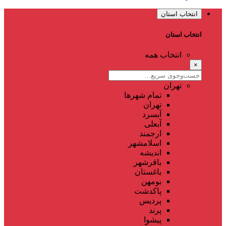
انتخاب استان
انتخاب استان
انتخاب همه
×
تهران
تمام شهر‌ها
تهران
آبسرد
آبعلی
ارجمند
اسلامشهر
اندیشه
باقرشهر
باغستان
بومهن
پاکدشت
پردیس
پرند
پیشوا