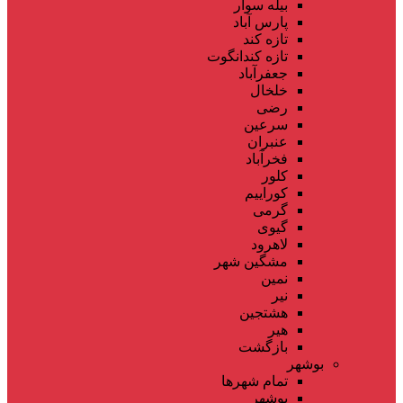
بیله سوار
پارس آباد
تازه کند
تازه کندانگوت
جعفرآباد
خلخال
رضی
سرعین
عنبران
فخرآباد
کلور
کوراییم
گرمی
گیوی
لاهرود
مشگین شهر
نمین
نیر
هشتجین
هیر
بازگشت
بوشهر
تمام شهر‌ها
بوشهر