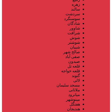
زهره
سالند
سردشت
سوسنگرد
شادگان
شاوور
شرافت
شوش
شوشتر
شیبان
صالح شهر
صفی آباد
صیدون
قلعه تل
قلعه خواجه
گتوند
لالی
مسجد سلیمان
ملاثانی
میانرود
مینوشهر
هفتگل
هندیجان