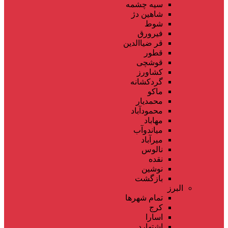
سیه چشمه
شاهین دژ
شوط
فیرورق
قر ضیاالدین
قطور
قوشچی
کشاورز
گردکشانه
ماکو
محمدیار
محمودآباد
مهاباد
میاندوآب
میرآباد
نالوس
نقده
نوشین
بازگشت
البرز
تمام شهر‌ها
کرج
اسارا
اشتهارد