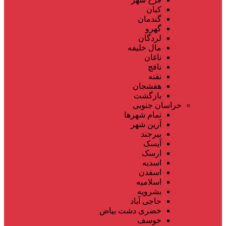
کیان
گندمان
گهرو
لردگان
مال خلیفه
ناغان
نافچ
نقنه
هفشجان
بازگشت
خراسان جنوبی
تمام شهر‌ها
آرین شهر
بیرجند
آیسک
ارسک
اسدیه
اسفدن
اسلامیه
بشرویه
حاجی آباد
خضری دشت بیاض
خوسف