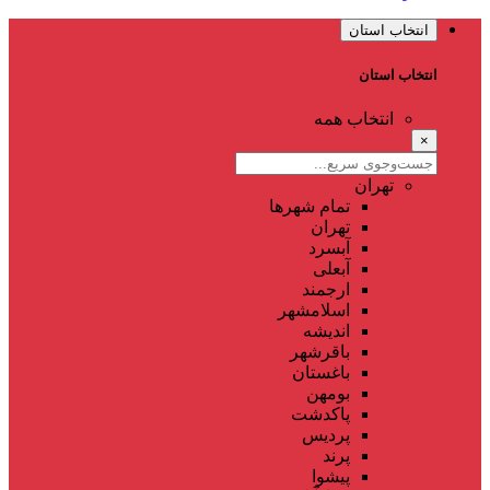
انتخاب استان
انتخاب استان
انتخاب همه
×
تهران
تمام شهر‌ها
تهران
آبسرد
آبعلی
ارجمند
اسلامشهر
اندیشه
باقرشهر
باغستان
بومهن
پاکدشت
پردیس
پرند
پیشوا