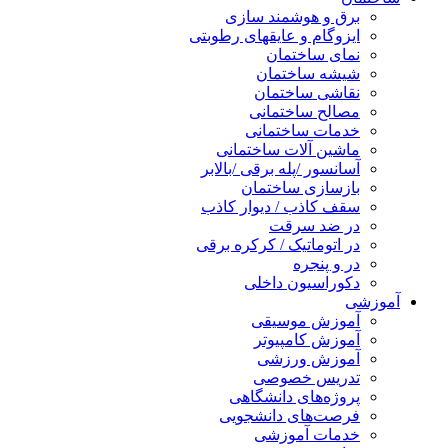
برق و هوشمند سازی
ایزوگام و عایقهای رطوبتی
نمای ساختمان
شیشه ساختمان
نقاشی ساختمان
مصالح ساختمانی
خدمات ساختمانی
ماشین آلات ساختمانی
آسانسور /پله برقی /بالابر
بازسازی ساختمان
سقف کاذب / دیوار کاذب
در ضد سرقت
در اتوماتیک / کرکره برقی
در و پنجره
دکوراسیون داخلی
آموزشی
آموزش موسیقی
آموزش کامپیوتر
آموزش ورزشی
تدریس خصوصی
پروژه‌های دانشگاهی
فرصت‌های دانشجویی
خدمات آموزشی