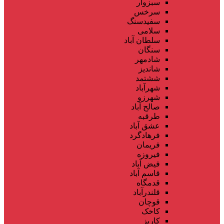
سبزوار
سرخس
سفیدسنگ
سلامی
سلطان آباد
سنگان
شادمهر
شاندیز
ششتمد
شهرآباد
شهرزو
صالح آباد
طرقبه
عشق آباد
فرهادگرد
فریمان
فیروزه
فیض آباد
قاسم آباد
قدمگاه
قلندرآباد
قوچان
کاخک
کاریز