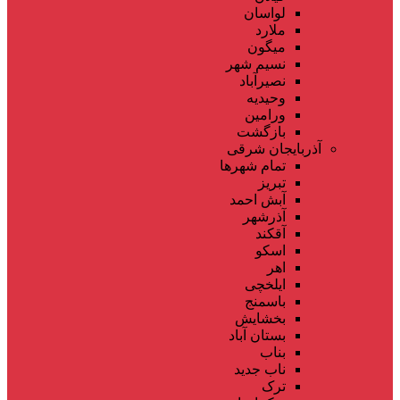
لواسان
ملارد
میگون
نسیم شهر
نصیرآباد
وحیدیه
ورامین
بازگشت
آذربایجان شرقی
تمام شهر‌ها
تبریز
آبش احمد
آذرشهر
آقکند
اسکو
اهر
ایلخچی
باسمنج
بخشایش
بستان آباد
بناب
ناب جدید
ترک