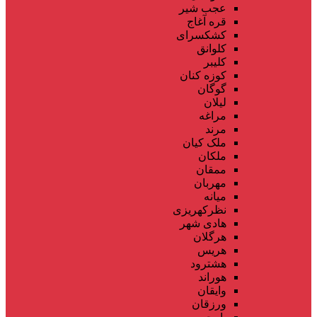
عجب شیر
قره آغاج
کشکسرای
کلوانق
کلیبر
کوزه کنان
گوگان
لیلان
مراغه
مرند
ملک کیان
ملکان
ممقان
مهربان
میانه
نظرکهریزی
هادی شهر
هرگلان
هریس
هشترود
هوراند
وایقان
ورزقان