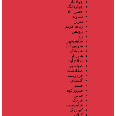
جوادآباد
چهاردانگه
حسن آباد
دماوند
دیزین
رباط کریم
رودهن
ری
شاهدشهر
شریف آباد
شمشک
شهریار
صالح آباد
صباشهر
صفادشت
فردوسیه
گلستان
فشم
فیروزکوه
قدس
قرچک
قیامدشت
کهریزک
کیلان