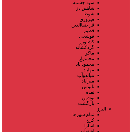
سیه چشمه
شاهین دژ
شوط
فیرورق
قر ضیاالدین
قطور
قوشچی
کشاورز
گردکشانه
ماکو
محمدیار
محمودآباد
مهاباد
میاندوآب
میرآباد
نالوس
نقده
نوشین
بازگشت
البرز
تمام شهر‌ها
کرج
اسارا
اشتهارد