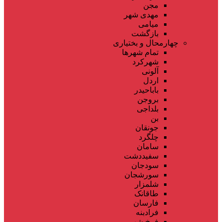
مجن
مهدی شهر
میامی
بازگشت
چهارمحال و بختیاری
تمام شهر‌ها
شهرکرد
آلونی
اردل
باباحیدر
بروجن
بلداجی
بن
جونقان
چلگرد
سامان
سفیددشت
سودجان
سورشجان
شلمزار
طاقانک
فارسان
فرادبنه
فرخ شهر