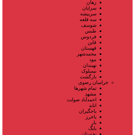
زهان
سرایان
سربیشه
سه قلعه
شوسف
طبس
فردوس
قاین
قهستان
محمدشهر
مود
نهبندان
نیمبلوک
بازگشت
خراسان رضوی
تمام شهر‌ها
مشهد
احمدآباد صولت
انابد
باجگیران
باخرز
بار
بایگ
بجستان