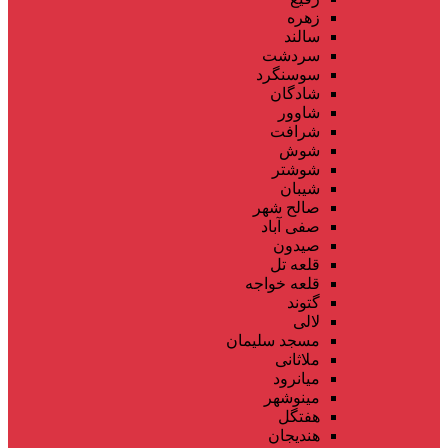
زهره
سالند
سردشت
سوسنگرد
شادگان
شاوور
شرافت
شوش
شوشتر
شیبان
صالح شهر
صفی آباد
صیدون
قلعه تل
قلعه خواجه
گتوند
لالی
مسجد سلیمان
ملاثانی
میانرود
مینوشهر
هفتگل
هندیجان