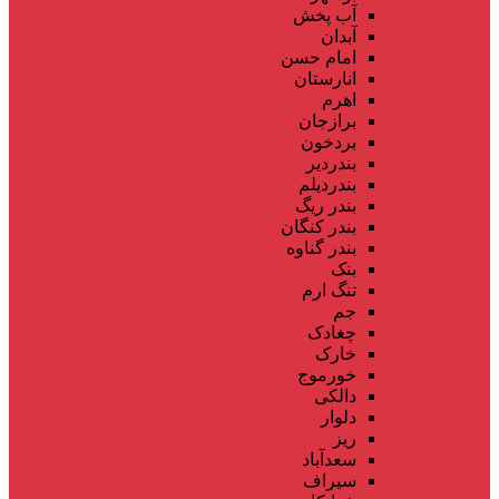
آب پخش
آبدان
امام حسن
انارستان
اهرم
برازجان
بردخون
بندردیر
بندردیلم
بندر ریگ
بندر کنگان
بندر گناوه
بنک
تنگ ارم
جم
چغادک
خارک
خورموج
دالکی
دلوار
ریز
سعدآباد
سیراف