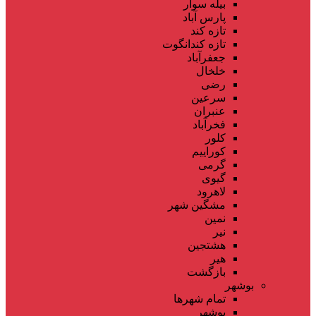
بیله سوار
پارس آباد
تازه کند
تازه کندانگوت
جعفرآباد
خلخال
رضی
سرعین
عنبران
فخرآباد
کلور
کوراییم
گرمی
گیوی
لاهرود
مشگین شهر
نمین
نیر
هشتجین
هیر
بازگشت
بوشهر
تمام شهر‌ها
بوشهر