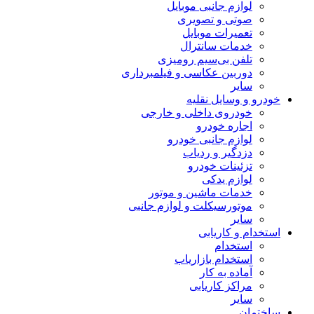
لوازم جانبی موبایل
صوتی و تصویری
تعمیرات موبایل
خدمات سانترال
تلفن بی‌سیم رومیزی
دوربین عکاسی و فیلمبرداری
سایر
خودرو و وسایل نقلیه
خودروی داخلی و خارجی
اجاره خودرو
لوازم جانبی خودرو
دزدگیر و ردیاب
تزئینات خودرو
لوازم یدکی
خدمات ماشین و موتور
موتورسیکلت و لوازم جانبی
سایر
استخدام و کاریابی
استخدام
استخدام بازاریاب
آماده به کار
مراکز کاریابی
سایر
ساختمان