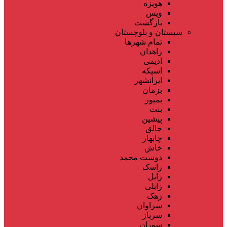
هویزه
ویس
بازگشت
سیستان و بلوچستان
تمام شهر‌ها
زاهدان
ادیمی
اسپکه
ایرانشهر
بزمان
بمپور
بنت
پیشین
جالق
چابهار
خاش
دوست محمد
راسک
زابل
زابلی
زهک
سراوان
سرباز
سوران