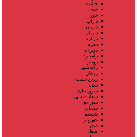
خشت
خنج
خور
داراب
داریان
دبیران
دژکرد
دهرم
دوبرجی
رامجرد
رونیز
زاهدشهر
زرقان
زرین دشت
سده
سروستان
سعادت شهر
سورمق
سیدان
ششده
شهرپیر
صدرا
صغاد