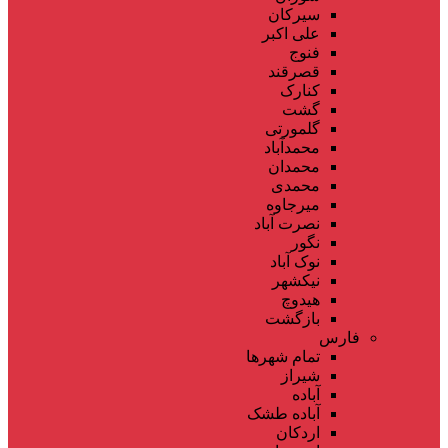
سیرکان
علی اکبر
فنوج
قصرقند
کنارک
گشت
گلمورتی
محمدآباد
محمدان
محمدی
میرجاوه
نصرت آباد
نگور
نوک آباد
نیکشهر
هیدوچ
بازگشت
فارس
تمام شهر‌ها
شیراز
آباده
آباده طشک
اردکان