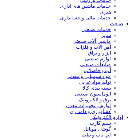
خدمات ورزشی
خدمات ماشین های اداری
هنری
خدمات مالی و حسابداری
صنعت
خدمات صنعتی
سایر
ماشین آلات صنعتی
آهن آلات و فلزات
ابزار و یراق
لوازم صنعتی
ضایعات صنعتی
آب و فاضلاب
مواد شیمیایی و معدنی
تولید مواد غذایی
بسته بندی کالا
اتوماسیون صنعتی
برق و الکترونیک
لوازم و تجهیزات معدن
کشاورزی و دامداری
لوازم الکترونیکی
سیم کارت
گوشی موبایل
لپ تاپ و تبلت