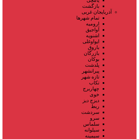
یامچی
بازگشت
آذربایجان غربی
تمام شهر‌ها
ارومیه
آواجیق
اشنویه
ایواوغلی
باروق
بازرگان
بوکان
پلدشت
پیرانشهر
تازه شهر
تکاب
چهاربرج
خوی
دیزج دیز
ربط
سردشت
سرو
سلماس
سیلوانه
سیمینه