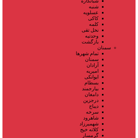
شبانکاره
شنبه
عسلویه
کاکی
کلمه
نخل تقی
وحدتیه
بازگشت
سمنان
تمام شهر‌ها
سمنان
آرادان
امیریه
ایوانکی
بسطام
بیارجمند
دامغان
درجزین
دیباج
سرخه
شاهرود
شهمیرزاد
کلاته خیج
گرمسار