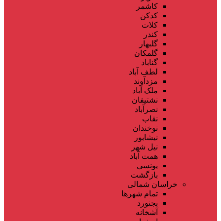
کاشمر
کدکن
کلات
کندر
گلبهار
گلمکان
گناباد
لطف آباد
مزدآوند
ملک آباد
نشتیفان
نصرآباد
نقاب
نوخندان
نیشابور
نیل شهر
همت آباد
یونسی
بازگشت
خراسان شمالی
تمام شهر‌ها
بجنورد
آشخانه