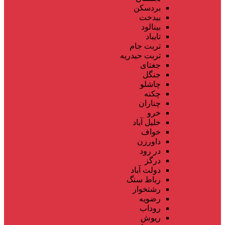
بردسکن
بیدخت
بینالود
تایباد
تربت جام
تربت حیدریه
جغتای
جنگل
چاشلو
چکنه
چناران
خرو
خلیل آباد
خواف
داورزن
در رود
درگز
دولت آباد
رباط سنگ
رشتخوار
رضویه
روداب
ریوش