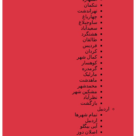
تنکمان
تهراندشت
چهارباغ
ساوجبلاغ
سعیدآباد
هشتگرد
طالقان
فردیس
کردان
کمال شهر
کوهسار
گرمدره
مارلیک
ماهدشت
محمدشهر
مشکین شهر
نظرآباد
بازگشت
اردبیل
تمام شهر‌ها
اردبیل
آبی بیگلو
اصلان دوز