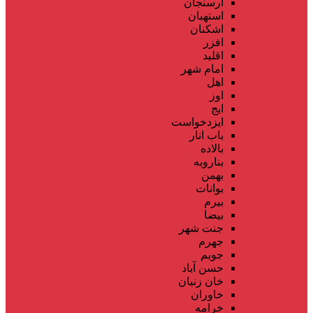
ارسنجان
استهبان
اشکنان
افزر
اقلید
امام شهر
اهل
اوز
ایج
ایزدخواست
باب انار
بالاده
بنارویه
بهمن
بوانات
بیرم
بیضا
جنت شهر
جهرم
جویم
حسن آباد
خان زنیان
خاوران
خرامه