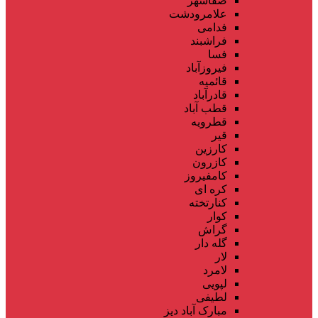
صفاشهر
علامرودشت
فدامی
فراشبند
فسا
فیروزآباد
قائمیه
قادرآباد
قطب آباد
قطرویه
قیر
کارزین
کازرون
کامفیروز
کره ای
کنارتخته
کوار
گراش
گله دار
لار
لامرد
لپویی
لطیفی
مبارک آباد دیز