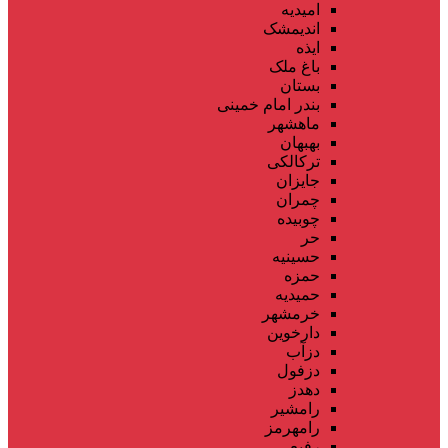
امیدیه
اندیمشک
ایذه
باغ ملک
بستان
بندر امام خمینی
ماهشهر
بهبهان
ترکالکی
جایزان
چمران
چوبیده
حر
حسینیه
حمزه
حمیدیه
خرمشهر
دارخوین
دزآب
دزفول
دهدز
رامشیر
رامهرمز
رفیع