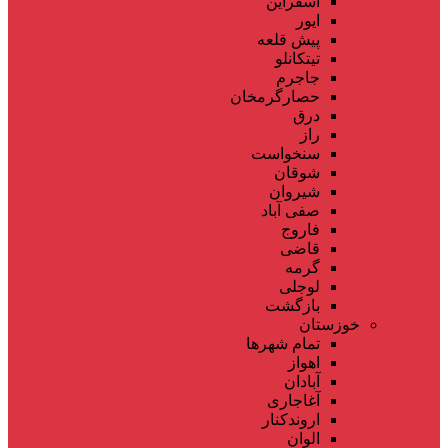
اسفراین
ایور
پیش قلعه
تیتکانلو
جاجرم
حصارگرمخان
درق
راز
سنخواست
شوقان
شیروان
صفی آباد
فاروج
قاضی
گرمه
لوجلی
بازگشت
خوزستان
تمام شهر‌ها
اهواز
آبادان
آغاجاری
اروندکنار
الوان