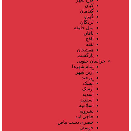
کیان
گندمان
گهرو
لردگان
مال خلیفه
ناغان
نافچ
نقنه
هفشجان
بازگشت
خراسان جنوبی
تمام شهر‌ها
آرین شهر
بیرجند
آیسک
ارسک
اسدیه
اسفدن
اسلامیه
بشرویه
حاجی آباد
خضری دشت بیاض
خوسف