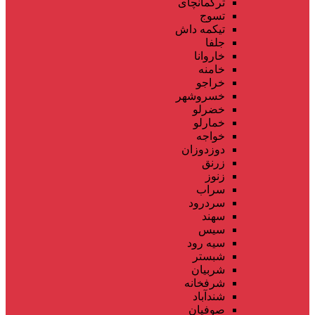
ترکمانچای
تسوج
تیکمه داش
جلفا
خاروانا
خامنه
خراجو
خسروشهر
خضرلو
خمارلو
خواجه
دوزدوزان
زرنق
زنوز
سراب
سردرود
سهند
سیس
سیه رود
شبستر
شربیان
شرفخانه
شندآباد
صوفیان