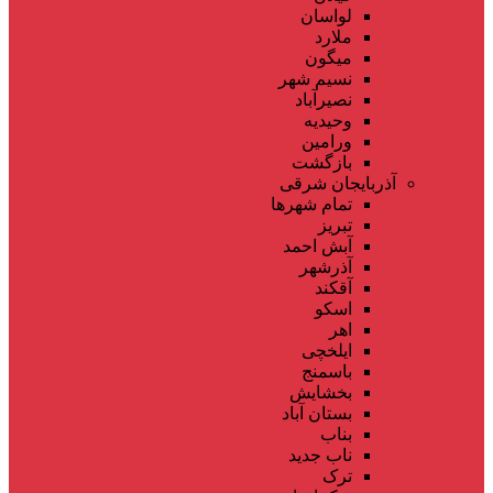
لواسان
ملارد
میگون
نسیم شهر
نصیرآباد
وحیدیه
ورامین
بازگشت
آذربایجان شرقی
تمام شهر‌ها
تبریز
آبش احمد
آذرشهر
آقکند
اسکو
اهر
ایلخچی
باسمنج
بخشایش
بستان آباد
بناب
ناب جدید
ترک