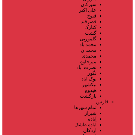
سیرکان
علی اکبر
فنوج
قصرقند
کنارک
گشت
گلمورتی
محمدآباد
محمدان
محمدی
میرجاوه
نصرت آباد
نگور
نوک آباد
نیکشهر
هیدوچ
بازگشت
فارس
تمام شهر‌ها
شیراز
آباده
آباده طشک
اردکان