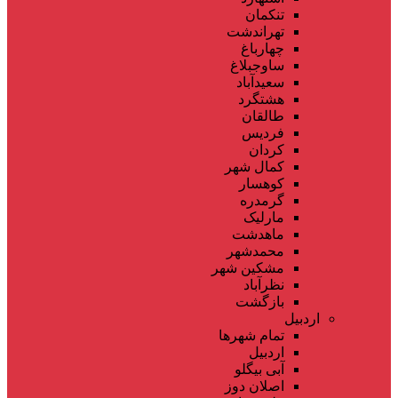
تنکمان
تهراندشت
چهارباغ
ساوجبلاغ
سعیدآباد
هشتگرد
طالقان
فردیس
کردان
کمال شهر
کوهسار
گرمدره
مارلیک
ماهدشت
محمدشهر
مشکین شهر
نظرآباد
بازگشت
اردبیل
تمام شهر‌ها
اردبیل
آبی بیگلو
اصلان دوز