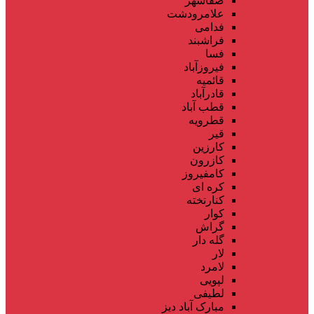
صفاشهر
علامرودشت
فدامی
فراشبند
فسا
فیروزآباد
قائمیه
قادرآباد
قطب آباد
قطرویه
قیر
کارزین
کازرون
کامفیروز
کره ای
کنارتخته
کوار
گراش
گله دار
لار
لامرد
لپویی
لطیفی
مبارک آباد دیز