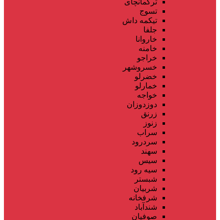
ترکمانچای
تسوج
تیکمه داش
جلفا
خاروانا
خامنه
خراجو
خسروشهر
خضرلو
خمارلو
خواجه
دوزدوزان
زرنق
زنوز
سراب
سردرود
سهند
سیس
سیه رود
شبستر
شربیان
شرفخانه
شندآباد
صوفیان