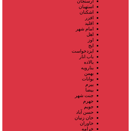
ارسنجان
استهبان
اشکنان
افزر
اقلید
امام شهر
اهل
اوز
ایج
ایزدخواست
باب انار
بالاده
بنارویه
بهمن
بوانات
بیرم
بیضا
جنت شهر
جهرم
جویم
حسن آباد
خان زنیان
خاوران
خرامه