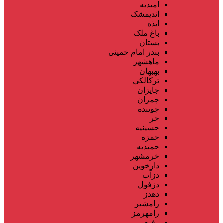
امیدیه
اندیمشک
ایذه
باغ ملک
بستان
بندر امام خمینی
ماهشهر
بهبهان
ترکالکی
جایزان
چمران
چوبیده
حر
حسینیه
حمزه
حمیدیه
خرمشهر
دارخوین
دزآب
دزفول
دهدز
رامشیر
رامهرمز
رفیع