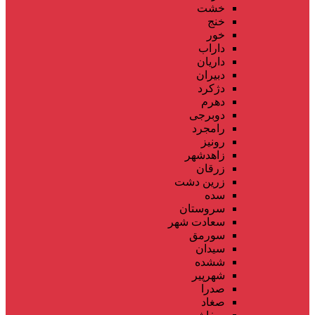
خشت
خنج
خور
داراب
داریان
دبیران
دژکرد
دهرم
دوبرجی
رامجرد
رونیز
زاهدشهر
زرقان
زرین دشت
سده
سروستان
سعادت شهر
سورمق
سیدان
ششده
شهرپیر
صدرا
صغاد