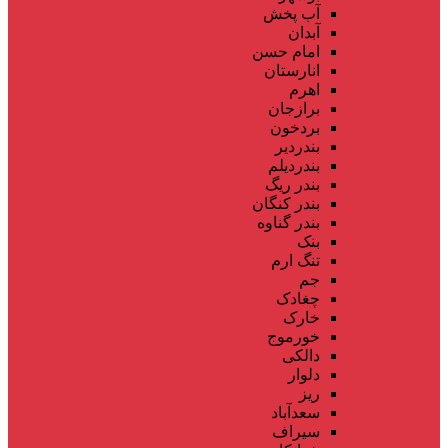
آب پخش
آبدان
امام حسن
انارستان
اهرم
برازجان
بردخون
بندردیر
بندردیلم
بندر ریگ
بندر کنگان
بندر گناوه
بنک
تنگ ارم
جم
چغادک
خارک
خورموج
دالکی
دلوار
ریز
سعدآباد
سیراف