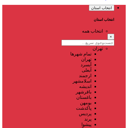
انتخاب استان
انتخاب استان
انتخاب همه
×
تهران
تمام شهر‌ها
تهران
آبسرد
آبعلی
ارجمند
اسلامشهر
اندیشه
باقرشهر
باغستان
بومهن
پاکدشت
پردیس
پرند
پیشوا