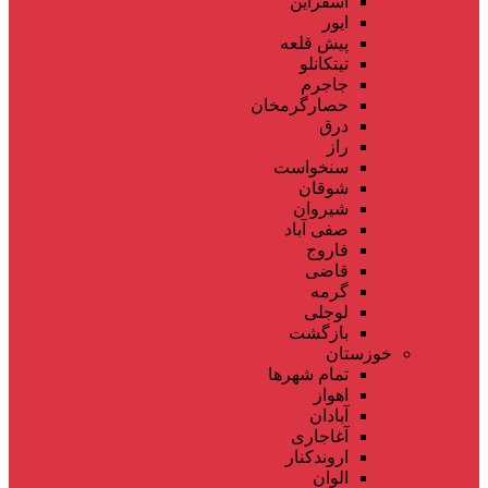
اسفراین
ایور
پیش قلعه
تیتکانلو
جاجرم
حصارگرمخان
درق
راز
سنخواست
شوقان
شیروان
صفی آباد
فاروج
قاضی
گرمه
لوجلی
بازگشت
خوزستان
تمام شهر‌ها
اهواز
آبادان
آغاجاری
اروندکنار
الوان