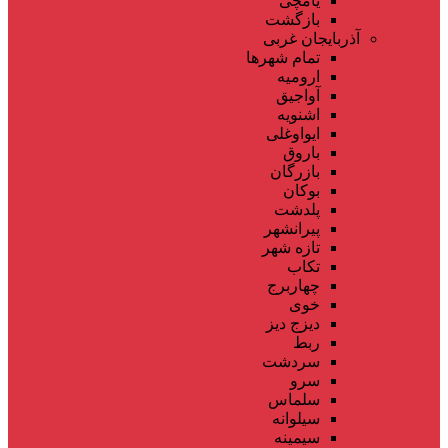
یامچی
بازگشت
آذربایجان غربی
تمام شهر‌ها
ارومیه
آواجیق
اشنویه
ایواوغلی
باروق
بازرگان
بوکان
پلدشت
پیرانشهر
تازه شهر
تکاب
چهاربرج
خوی
دیزج دیز
ربط
سردشت
سرو
سلماس
سیلوانه
سیمینه