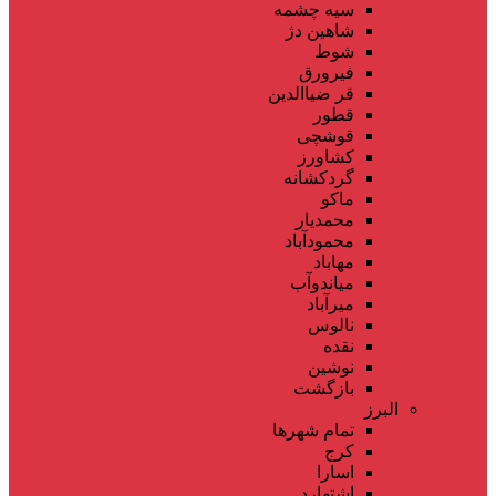
سیه چشمه
شاهین دژ
شوط
فیرورق
قر ضیاالدین
قطور
قوشچی
کشاورز
گردکشانه
ماکو
محمدیار
محمودآباد
مهاباد
میاندوآب
میرآباد
نالوس
نقده
نوشین
بازگشت
البرز
تمام شهر‌ها
کرج
اسارا
اشتهارد