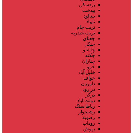
بردسکن
بیدخت
بینالود
تایباد
تربت جام
تربت حیدریه
جغتای
جنگل
چاشلو
چکنه
چناران
خرو
خلیل آباد
خواف
داورزن
در رود
درگز
دولت آباد
رباط سنگ
رشتخوار
رضویه
روداب
ریوش