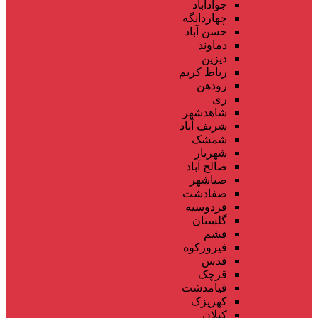
جوادآباد
چهاردانگه
حسن آباد
دماوند
دیزین
رباط کریم
رودهن
ری
شاهدشهر
شریف آباد
شمشک
شهریار
صالح آباد
صباشهر
صفادشت
فردوسیه
گلستان
فشم
فیروزکوه
قدس
قرچک
قیامدشت
کهریزک
کیلان