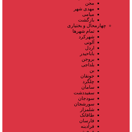
مجن
مهدی شهر
میامی
بازگشت
چهارمحال و بختیاری
تمام شهر‌ها
شهرکرد
آلونی
اردل
باباحیدر
بروجن
بلداجی
بن
جونقان
چلگرد
سامان
سفیددشت
سودجان
سورشجان
شلمزار
طاقانک
فارسان
فرادبنه
فرخ شهر