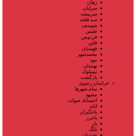
زهان
سرایان
سربیشه
سه قلعه
شوسف
طبس
فردوس
قاین
قهستان
محمدشهر
مود
نهبندان
نیمبلوک
بازگشت
خراسان رضوی
تمام شهر‌ها
مشهد
احمدآباد صولت
انابد
باجگیران
باخرز
بار
بایگ
بجستان