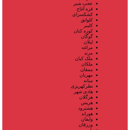
عجب شیر
قره آغاج
کشکسرای
کلوانق
کلیبر
کوزه کنان
گوگان
لیلان
مراغه
مرند
ملک کیان
ملکان
ممقان
مهربان
میانه
نظرکهریزی
هادی شهر
هرگلان
هریس
هشترود
هوراند
وایقان
ورزقان