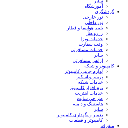
سایر
آموزشگاه
گردشگری
تور خارجی
تور داخلی
بلیط هواپیما و قطار
رزرو هتل
خدمات ویزا
وقت سفارت
خدمات مسافرتی
سایر
آژانس مسافرتی
کامپیوتر و شبکه
لوازم جانبی کامپیوتر
پرینتر و اسکنر
خدمات شبکه
نرم افزار کامپیوتر
خدمات اینترنت
طراحی سایت
هاستینگ و دامنه
سایر
تعمیر و نگهداری کامپیوتر
کامپیوتر و قطعات
متفرقه