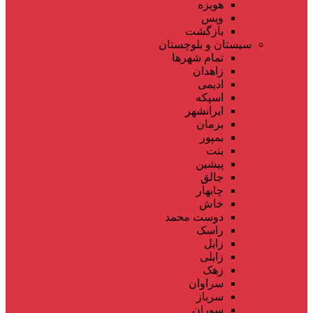
هویزه
ویس
بازگشت
سیستان و بلوچستان
تمام شهر‌ها
زاهدان
ادیمی
اسپکه
ایرانشهر
بزمان
بمپور
بنت
پیشین
جالق
چابهار
خاش
دوست محمد
راسک
زابل
زابلی
زهک
سراوان
سرباز
سوران