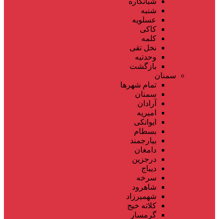
شبانکاره
شنبه
عسلویه
کاکی
کلمه
نخل تقی
وحدتیه
بازگشت
سمنان
تمام شهر‌ها
سمنان
آرادان
امیریه
ایوانکی
بسطام
بیارجمند
دامغان
درجزین
دیباج
سرخه
شاهرود
شهمیرزاد
کلاته خیج
گرمسار