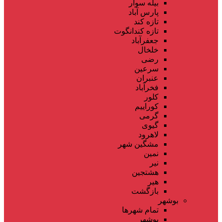
بیله سوار
پارس آباد
تازه کند
تازه کندانگوت
جعفرآباد
خلخال
رضی
سرعین
عنبران
فخرآباد
کلور
کوراییم
گرمی
گیوی
لاهرود
مشگین شهر
نمین
نیر
هشتجین
هیر
بازگشت
بوشهر
تمام شهر‌ها
بوشهر