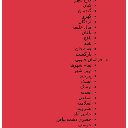
کیان
گندمان
گهرو
لردگان
مال خلیفه
ناغان
نافچ
نقنه
هفشجان
بازگشت
خراسان جنوبی
تمام شهر‌ها
آرین شهر
بیرجند
آیسک
ارسک
اسدیه
اسفدن
اسلامیه
بشرویه
حاجی آباد
خضری دشت بیاض
خوسف