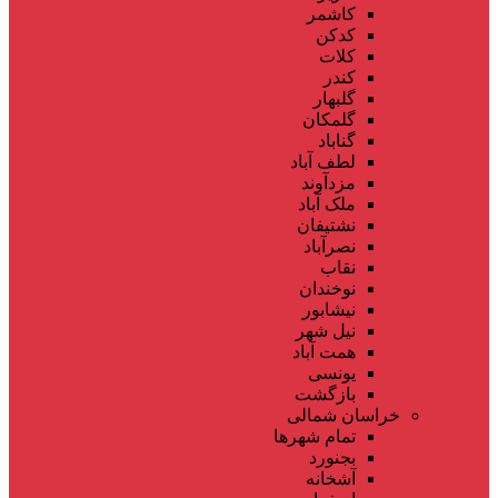
کاشمر
کدکن
کلات
کندر
گلبهار
گلمکان
گناباد
لطف آباد
مزدآوند
ملک آباد
نشتیفان
نصرآباد
نقاب
نوخندان
نیشابور
نیل شهر
همت آباد
یونسی
بازگشت
خراسان شمالی
تمام شهر‌ها
بجنورد
آشخانه