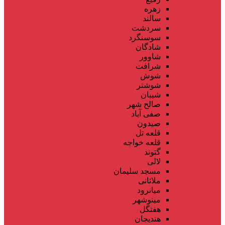
زهره
سالند
سردشت
سوسنگرد
شادگان
شاوور
شرافت
شوش
شوشتر
شیبان
صالح شهر
صفی آباد
صیدون
قلعه تل
قلعه خواجه
گتوند
لالی
مسجد سلیمان
ملاثانی
میانرود
مینوشهر
هفتگل
هندیجان