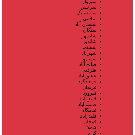
سبزوار
سرخس
سفیدسنگ
سلامی
سلطان آباد
سنگان
شادمهر
شاندیز
ششتمد
شهرآباد
شهرزو
صالح آباد
طرقبه
عشق آباد
فرهادگرد
فریمان
فیروزه
فیض آباد
قاسم آباد
قدمگاه
قلندرآباد
قوچان
کاخک
کاریز