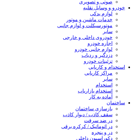
صوتی و تصویری
خودرو و وسایل نقلیه
لوازم یدکی
خدمات ماشین و موتور
موتورسیکلت و لوازم جانبی
سایر
خودروی داخلی و خارجی
اجاره خودرو
لوازم جانبی خودرو
دزدگیر و ردیاب
تزئینات خودرو
استخدام و کاریابی
مراکز کاریابی
سایر
استخدام
استخدام بازاریاب
آماده به کار
ساختمان
بازسازی ساختمان
سقف کاذب / دیوار کاذب
در ضد سرقت
در اتوماتیک / کرکره برقی
در و پنجره
دکوراسیون داخلی