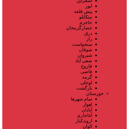
اسفراین
ایور
پیش قلعه
تیتکانلو
جاجرم
حصارگرمخان
درق
راز
سنخواست
شوقان
شیروان
صفی آباد
فاروج
قاضی
گرمه
لوجلی
بازگشت
خوزستان
تمام شهر‌ها
اهواز
آبادان
آغاجاری
اروندکنار
الوان