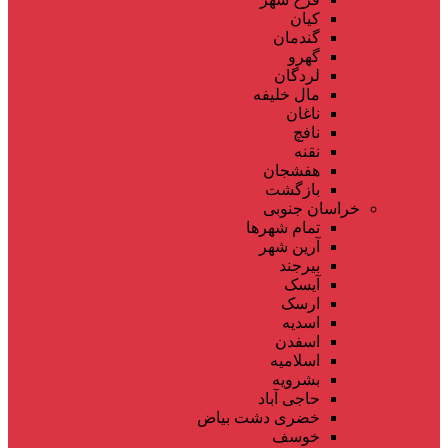
کیان
گندمان
گهرو
لردگان
مال خلیفه
ناغان
نافچ
نقنه
هفشجان
بازگشت
خراسان جنوبی
تمام شهر‌ها
آرین شهر
بیرجند
آیسک
ارسک
اسدیه
اسفدن
اسلامیه
بشرویه
حاجی آباد
خضری دشت بیاض
خوسف