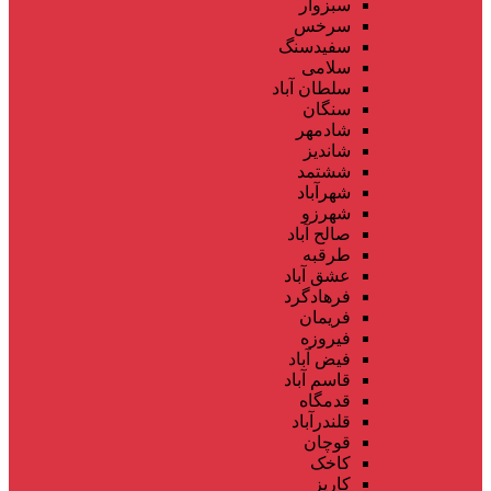
سبزوار
سرخس
سفیدسنگ
سلامی
سلطان آباد
سنگان
شادمهر
شاندیز
ششتمد
شهرآباد
شهرزو
صالح آباد
طرقبه
عشق آباد
فرهادگرد
فریمان
فیروزه
فیض آباد
قاسم آباد
قدمگاه
قلندرآباد
قوچان
کاخک
کاریز