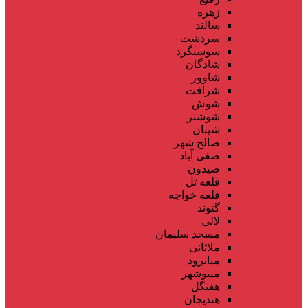
زهره
سالند
سردشت
سوسنگرد
شادگان
شاوور
شرافت
شوش
شوشتر
شیبان
صالح شهر
صفی آباد
صیدون
قلعه تل
قلعه خواجه
گتوند
لالی
مسجد سلیمان
ملاثانی
میانرود
مینوشهر
هفتگل
هندیجان