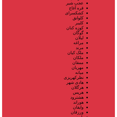
عجب شیر
قره آغاج
کشکسرای
کلوانق
کلیبر
کوزه کنان
گوگان
لیلان
مراغه
مرند
ملک کیان
ملکان
ممقان
مهربان
میانه
نظرکهریزی
هادی شهر
هرگلان
هریس
هشترود
هوراند
وایقان
ورزقان