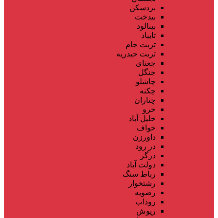
بردسکن
بیدخت
بینالود
تایباد
تربت جام
تربت حیدریه
جغتای
جنگل
چاشلو
چکنه
چناران
خرو
خلیل آباد
خواف
داورزن
در رود
درگز
دولت آباد
رباط سنگ
رشتخوار
رضویه
روداب
ریوش