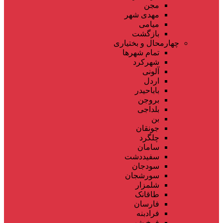
مجن
مهدی شهر
میامی
بازگشت
چهارمحال و بختیاری
تمام شهر‌ها
شهرکرد
آلونی
اردل
باباحیدر
بروجن
بلداجی
بن
جونقان
چلگرد
سامان
سفیددشت
سودجان
سورشجان
شلمزار
طاقانک
فارسان
فرادبنه
فرخ شهر