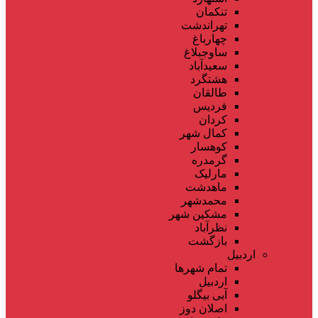
تنکمان
تهراندشت
چهارباغ
ساوجبلاغ
سعیدآباد
هشتگرد
طالقان
فردیس
کردان
کمال شهر
کوهسار
گرمدره
مارلیک
ماهدشت
محمدشهر
مشکین شهر
نظرآباد
بازگشت
اردبیل
تمام شهر‌ها
اردبیل
آبی بیگلو
اصلان دوز