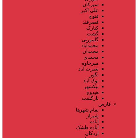
سیرکان
علی اکبر
فنوج
قصرقند
کنارک
گشت
گلمورتی
محمدآباد
محمدان
محمدی
میرجاوه
نصرت آباد
نگور
نوک آباد
نیکشهر
هیدوچ
بازگشت
فارس
تمام شهر‌ها
شیراز
آباده
آباده طشک
اردکان