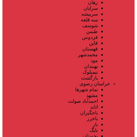
زهان
سرایان
سربیشه
سه قلعه
شوسف
طبس
فردوس
قاین
قهستان
محمدشهر
مود
نهبندان
نیمبلوک
بازگشت
خراسان رضوی
تمام شهر‌ها
مشهد
احمدآباد صولت
انابد
باجگیران
باخرز
بار
بایگ
بجستان