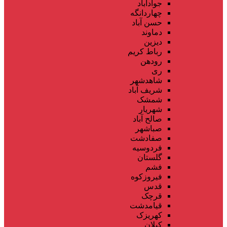
جوادآباد
چهاردانگه
حسن آباد
دماوند
دیزین
رباط کریم
رودهن
ری
شاهدشهر
شریف آباد
شمشک
شهریار
صالح آباد
صباشهر
صفادشت
فردوسیه
گلستان
فشم
فیروزکوه
قدس
قرچک
قیامدشت
کهریزک
کیلان