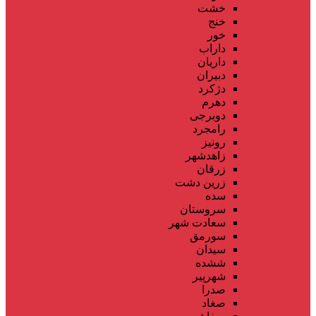
خشت
خنج
خور
داراب
داریان
دبیران
دژکرد
دهرم
دوبرجی
رامجرد
رونیز
زاهدشهر
زرقان
زرین دشت
سده
سروستان
سعادت شهر
سورمق
سیدان
ششده
شهرپیر
صدرا
صغاد