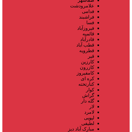
صفاشهر
علامرودشت
فدامی
فراشبند
فسا
فیروزآباد
قائمیه
قادرآباد
قطب آباد
قطرویه
قیر
کارزین
کازرون
کامفیروز
کره ای
کنارتخته
کوار
گراش
گله دار
لار
لامرد
لپویی
لطیفی
مبارک آباد دیز