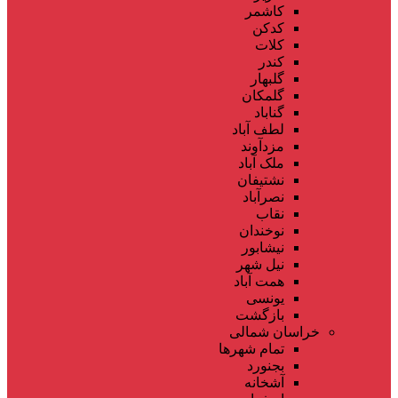
کاشمر
کدکن
کلات
کندر
گلبهار
گلمکان
گناباد
لطف آباد
مزدآوند
ملک آباد
نشتیفان
نصرآباد
نقاب
نوخندان
نیشابور
نیل شهر
همت آباد
یونسی
بازگشت
خراسان شمالی
تمام شهر‌ها
بجنورد
آشخانه