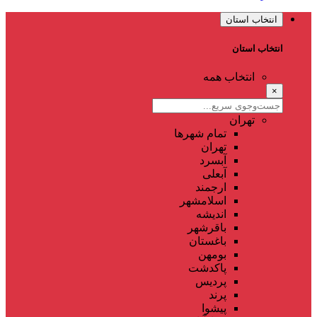
انتخاب استان
انتخاب استان
انتخاب همه
×
تهران
تمام شهر‌ها
تهران
آبسرد
آبعلی
ارجمند
اسلامشهر
اندیشه
باقرشهر
باغستان
بومهن
پاکدشت
پردیس
پرند
پیشوا