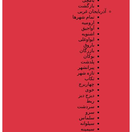
یامچی
بازگشت
آذربایجان غربی
تمام شهر‌ها
ارومیه
آواجیق
اشنویه
ایواوغلی
باروق
بازرگان
بوکان
پلدشت
پیرانشهر
تازه شهر
تکاب
چهاربرج
خوی
دیزج دیز
ربط
سردشت
سرو
سلماس
سیلوانه
سیمینه