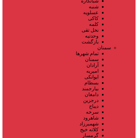
شبانکاره
شنبه
عسلویه
کاکی
کلمه
نخل تقی
وحدتیه
بازگشت
سمنان
تمام شهر‌ها
سمنان
آرادان
امیریه
ایوانکی
بسطام
بیارجمند
دامغان
درجزین
دیباج
سرخه
شاهرود
شهمیرزاد
کلاته خیج
گرمسار