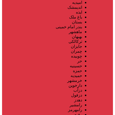
امیدیه
اندیمشک
ایذه
باغ ملک
بستان
بندر امام خمینی
ماهشهر
بهبهان
ترکالکی
جایزان
چمران
چوبیده
حر
حسینیه
حمزه
حمیدیه
خرمشهر
دارخوین
دزآب
دزفول
دهدز
رامشیر
رامهرمز
رفیع