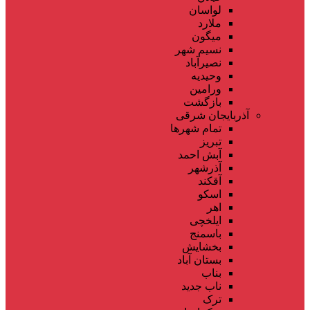
لواسان
ملارد
میگون
نسیم شهر
نصیرآباد
وحیدیه
ورامین
بازگشت
آذربایجان شرقی
تمام شهر‌ها
تبریز
آبش احمد
آذرشهر
آقکند
اسکو
اهر
ایلخچی
باسمنج
بخشایش
بستان آباد
بناب
ناب جدید
ترک