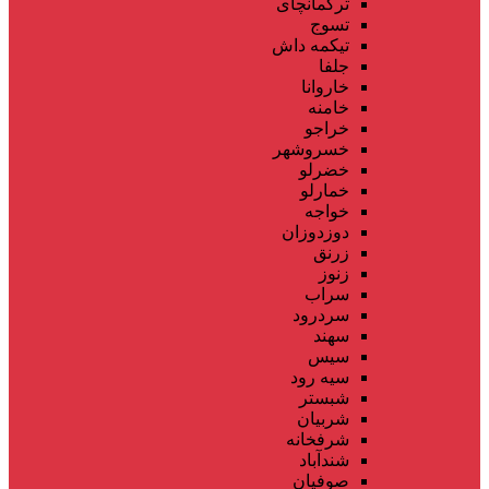
ترکمانچای
تسوج
تیکمه داش
جلفا
خاروانا
خامنه
خراجو
خسروشهر
خضرلو
خمارلو
خواجه
دوزدوزان
زرنق
زنوز
سراب
سردرود
سهند
سیس
سیه رود
شبستر
شربیان
شرفخانه
شندآباد
صوفیان