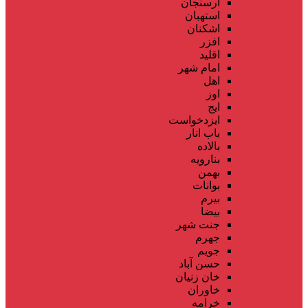
ارسنجان
استهبان
اشکنان
افزر
اقلید
امام شهر
اهل
اوز
ایج
ایزدخواست
باب انار
بالاده
بنارویه
بهمن
بوانات
بیرم
بیضا
جنت شهر
جهرم
جویم
حسن آباد
خان زنیان
خاوران
خرامه