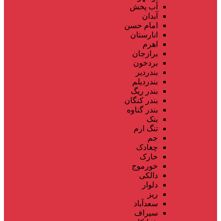
آب پخش
آبدان
امام حسن
انارستان
اهرم
برازجان
بردخون
بندردیر
بندردیلم
بندر ریگ
بندر کنگان
بندر گناوه
بنک
تنگ ارم
جم
چغادک
خارک
خورموج
دالکی
دلوار
ریز
سعدآباد
سیراف