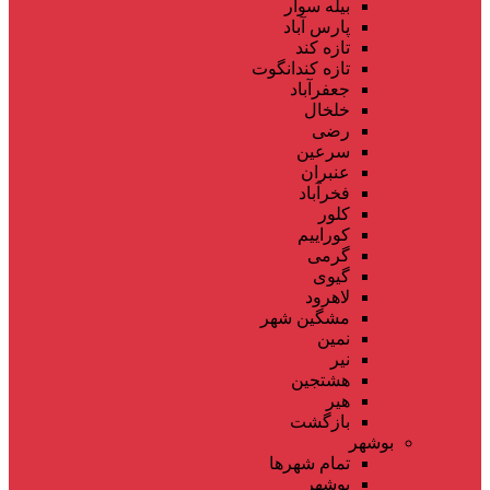
بیله سوار
پارس آباد
تازه کند
تازه کندانگوت
جعفرآباد
خلخال
رضی
سرعین
عنبران
فخرآباد
کلور
کوراییم
گرمی
گیوی
لاهرود
مشگین شهر
نمین
نیر
هشتجین
هیر
بازگشت
بوشهر
تمام شهر‌ها
بوشهر