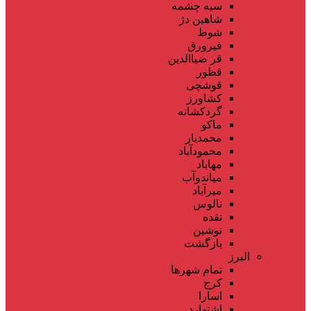
سیه چشمه
شاهین دژ
شوط
فیرورق
قر ضیاالدین
قطور
قوشچی
کشاورز
گردکشانه
ماکو
محمدیار
محمودآباد
مهاباد
میاندوآب
میرآباد
نالوس
نقده
نوشین
بازگشت
البرز
تمام شهر‌ها
کرج
اسارا
اشتهارد