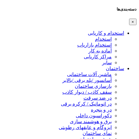
دسته‌بندی‌ها
×
استخدام و کاریابی
استخدام
استخدام بازاریاب
آماده به کار
مراکز کاریابی
سایر
ساختمان
ماشین آلات ساختمانی
آسانسور /پله برقی /بالابر
بازسازی ساختمان
سقف کاذب / دیوار کاذب
در ضد سرقت
در اتوماتیک / کرکره برقی
در و پنجره
دکوراسیون داخلی
برق و هوشمند سازی
ایزوگام و عایقهای رطوبتی
نمای ساختمان