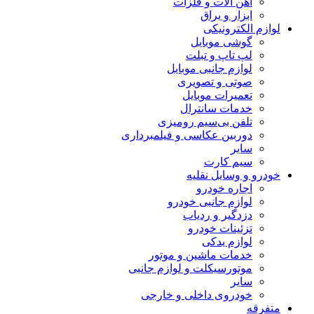
آهن آلات و فلزات
ابزار و یراق
لوازم الکترونیکی
گوشی موبایل
لپ تاپ و تبلت
لوازم جانبی موبایل
صوتی و تصویری
تعمیرات موبایل
خدمات سانترال
تلفن بی‌سیم رومیزی
دوربین عکاسی و فیلمبرداری
سایر
سیم کارت
خودرو و وسایل نقلیه
اجاره خودرو
لوازم جانبی خودرو
دزدگیر و ردیاب
تزئینات خودرو
لوازم یدکی
خدمات ماشین و موتور
موتورسیکلت و لوازم جانبی
سایر
خودروی داخلی و خارجی
متفرقه