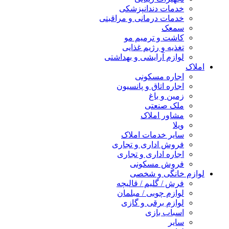
خدمات دندانپزشکی
خدمات درمانی و مراقبتی
سمعک
کاشت و ترمیم مو
تغذیه و رژیم غذایی
لوازم آرایشی و بهداشتی
املاک
اجاره مسکونی
اجاره اتاق و پانسیون
زمین و باغ
ملک صنعتی
مشاور املاک
ویلا
سایر خدمات املاک
فروش اداری و تجاری
اجاره اداری و تجاری
فروش مسکونی
لوازم خانگی و شخصی
فرش / گلیم / قالیچه
لوازم چوبی / مبلمان
لوازم برقی و گازی
اسباب بازی
سایر