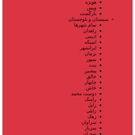
هویزه
ویس
بازگشت
سیستان و بلوچستان
تمام شهر‌ها
زاهدان
ادیمی
اسپکه
ایرانشهر
بزمان
بمپور
بنت
پیشین
جالق
چابهار
خاش
دوست محمد
راسک
زابل
زابلی
زهک
سراوان
سرباز
سوران