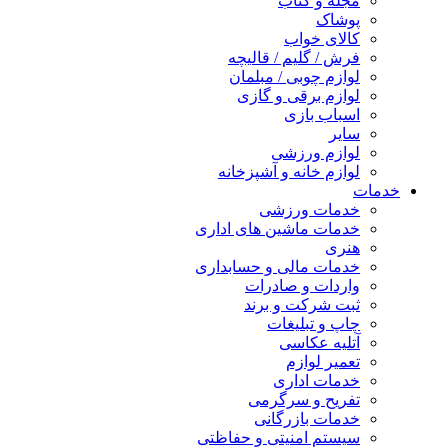
مجله و کتاب
پوشاک
کالای خواب
فرش / گلیم / قالیچه
لوازم چوبی / مبلمان
لوازم برقی و گازی
اسباب بازی
سایر
لوازم ورزشی
لوازم خانه و آشپزخانه
خدمات
خدمات ورزشی
خدمات ماشین های اداری
هنری
خدمات مالی و حسابداری
واردات و صادرات
ثبت شرکت و برند
چاپ و تبلیغات
آتلیه عکاسی
تعمیر لوازم
خدمات اداری
تفریح و سرگرمی
خدمات بازرگانی
سیستم امنیتی و حفاظتی