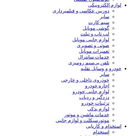
لوازم الکترونیکی
دوربین عکاسی و فیلمبرداری
سایر
سیم کارت
گوشی موبایل
لپ تاپ و تبلت
لوازم جانبی موبایل
صوتی و تصویری
تعمیرات موبایل
خدمات سانترال
تلفن بی‌سیم رومیزی
خودرو و وسایل نقلیه
سایر
خودروی داخلی و خارجی
اجاره خودرو
لوازم جانبی خودرو
دزدگیر و ردیاب
تزئینات خودرو
لوازم یدکی
خدمات ماشین و موتور
موتورسیکلت و لوازم جانبی
استخدام و کاریابی
استخدام