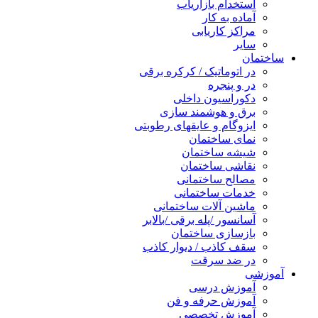
استخدام بازاریاب
آماده به کار
مراکز کاریابی
سایر
ساختمان
در اتوماتیک / کرکره برقی
در و پنجره
دکوراسیون داخلی
برق و هوشمند سازی
ایزوگام و عایقهای رطوبتی
نمای ساختمان
شیشه ساختمان
نقاشی ساختمان
مصالح ساختمانی
خدمات ساختمانی
ماشین آلات ساختمانی
آسانسور /پله برقی /بالابر
بازسازی ساختمان
سقف کاذب / دیوار کاذب
در ضد سرقت
آموزشی
آموزش درسی
آموزش حرفه و فن
آموزش تخصصی