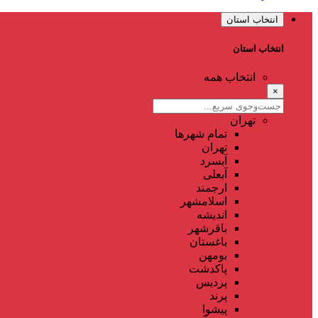
انتخاب استان
انتخاب استان
انتخاب همه
×
تهران
تمام شهر‌ها
تهران
آبسرد
آبعلی
ارجمند
اسلامشهر
اندیشه
باقرشهر
باغستان
بومهن
پاکدشت
پردیس
پرند
پیشوا