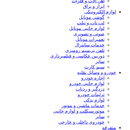
آهن آلات و فلزات
ابزار و یراق
لوازم الکترونیکی
گوشی موبایل
لپ تاپ و تبلت
لوازم جانبی موبایل
صوتی و تصویری
تعمیرات موبایل
خدمات سانترال
تلفن بی‌سیم رومیزی
دوربین عکاسی و فیلمبرداری
سایر
سیم کارت
خودرو و وسایل نقلیه
اجاره خودرو
لوازم جانبی خودرو
دزدگیر و ردیاب
تزئینات خودرو
لوازم یدکی
خدمات ماشین و موتور
موتورسیکلت و لوازم جانبی
سایر
خودروی داخلی و خارجی
متفرقه