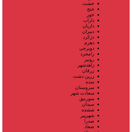
خشت
خنج
خور
داراب
داریان
دبیران
دژکرد
دهرم
دوبرجی
رامجرد
رونیز
زاهدشهر
زرقان
زرین دشت
سده
سروستان
سعادت شهر
سورمق
سیدان
ششده
شهرپیر
صدرا
صغاد