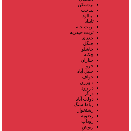
بردسکن
بیدخت
بینالود
تایباد
تربت جام
تربت حیدریه
جغتای
جنگل
چاشلو
چکنه
چناران
خرو
خلیل آباد
خواف
داورزن
در رود
درگز
دولت آباد
رباط سنگ
رشتخوار
رضویه
روداب
ریوش