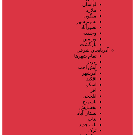
لواسان
ملارد
میگون
نسیم شهر
نصیرآباد
وحیدیه
ورامین
بازگشت
آذربایجان شرقی
تمام شهر‌ها
تبریز
آبش احمد
آذرشهر
آقکند
اسکو
اهر
ایلخچی
باسمنج
بخشایش
بستان آباد
بناب
ناب جدید
ترک