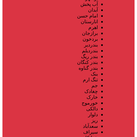
آب پخش
آبدان
امام حسن
انارستان
اهرم
برازجان
بردخون
بندردیر
بندردیلم
بندر ریگ
بندر کنگان
بندر گناوه
بنک
تنگ ارم
جم
چغادک
خارک
خورموج
دالکی
دلوار
ریز
سعدآباد
سیراف