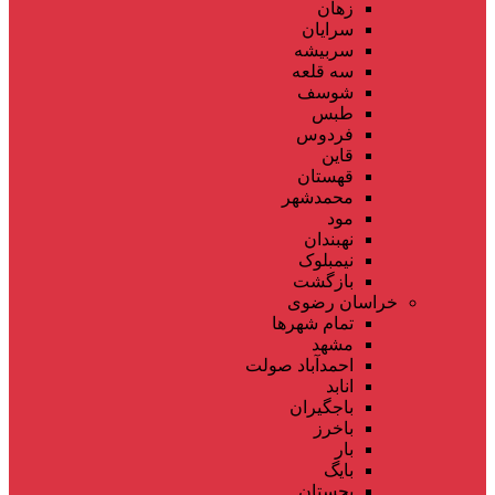
زهان
سرایان
سربیشه
سه قلعه
شوسف
طبس
فردوس
قاین
قهستان
محمدشهر
مود
نهبندان
نیمبلوک
بازگشت
خراسان رضوی
تمام شهر‌ها
مشهد
احمدآباد صولت
انابد
باجگیران
باخرز
بار
بایگ
بجستان