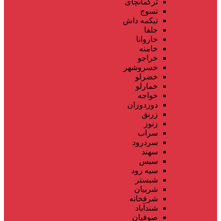
ترکمانچای
تسوج
تیکمه داش
جلفا
خاروانا
خامنه
خراجو
خسروشهر
خضرلو
خمارلو
خواجه
دوزدوزان
زرنق
زنوز
سراب
سردرود
سهند
سیس
سیه رود
شبستر
شربیان
شرفخانه
شندآباد
صوفیان