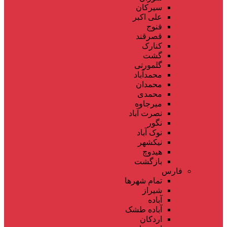
سیرکان
علی اکبر
فنوج
قصرقند
کنارک
گشت
گلمورتی
محمدآباد
محمدان
محمدی
میرجاوه
نصرت آباد
نگور
نوک آباد
نیکشهر
هیدوچ
بازگشت
فارس
تمام شهر‌ها
شیراز
آباده
آباده طشک
اردکان