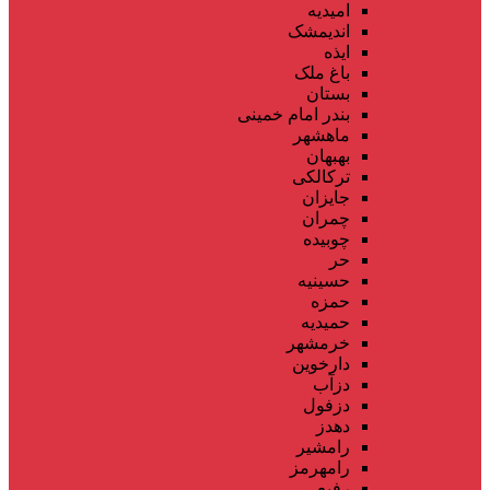
امیدیه
اندیمشک
ایذه
باغ ملک
بستان
بندر امام خمینی
ماهشهر
بهبهان
ترکالکی
جایزان
چمران
چوبیده
حر
حسینیه
حمزه
حمیدیه
خرمشهر
دارخوین
دزآب
دزفول
دهدز
رامشیر
رامهرمز
رفیع