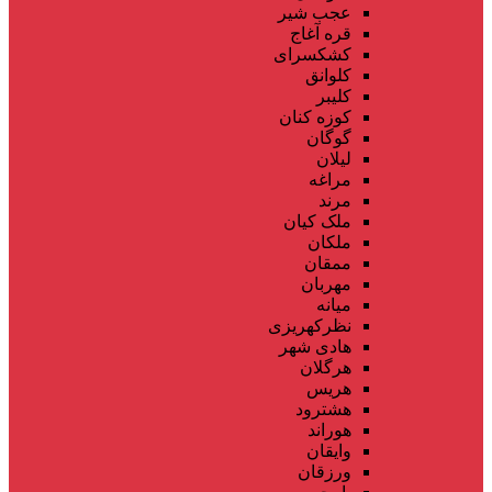
عجب شیر
قره آغاج
کشکسرای
کلوانق
کلیبر
کوزه کنان
گوگان
لیلان
مراغه
مرند
ملک کیان
ملکان
ممقان
مهربان
میانه
نظرکهریزی
هادی شهر
هرگلان
هریس
هشترود
هوراند
وایقان
ورزقان