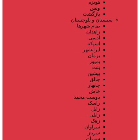
هویزه
ویس
بازگشت
سیستان و بلوچستان
تمام شهر‌ها
زاهدان
ادیمی
اسپکه
ایرانشهر
بزمان
بمپور
بنت
پیشین
جالق
چابهار
خاش
دوست محمد
راسک
زابل
زابلی
زهک
سراوان
سرباز
سوران