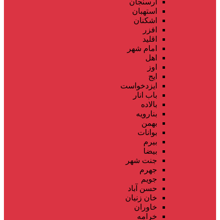
ارسنجان
استهبان
اشکنان
افزر
اقلید
امام شهر
اهل
اوز
ایج
ایزدخواست
باب انار
بالاده
بنارویه
بهمن
بوانات
بیرم
بیضا
جنت شهر
جهرم
جویم
حسن آباد
خان زنیان
خاوران
خرامه