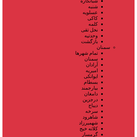
شبانکاره
شنبه
عسلویه
کاکی
کلمه
نخل تقی
وحدتیه
بازگشت
سمنان
تمام شهر‌ها
سمنان
آرادان
امیریه
ایوانکی
بسطام
بیارجمند
دامغان
درجزین
دیباج
سرخه
شاهرود
شهمیرزاد
کلاته خیج
گرمسار