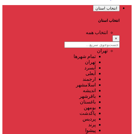
انتخاب استان
انتخاب استان
انتخاب همه
×
تهران
تمام شهر‌ها
تهران
آبسرد
آبعلی
ارجمند
اسلامشهر
اندیشه
باقرشهر
باغستان
بومهن
پاکدشت
پردیس
پرند
پیشوا