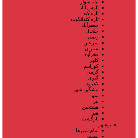
بیله سوار
پارس آباد
تازه کند
تازه کندانگوت
جعفرآباد
خلخال
رضی
سرعین
عنبران
فخرآباد
کلور
کوراییم
گرمی
گیوی
لاهرود
مشگین شهر
نمین
نیر
هشتجین
هیر
بازگشت
بوشهر
تمام شهر‌ها
بوشهر