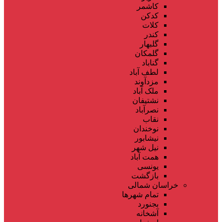
کاشمر
کدکن
کلات
کندر
گلبهار
گلمکان
گناباد
لطف آباد
مزدآوند
ملک آباد
نشتیفان
نصرآباد
نقاب
نوخندان
نیشابور
نیل شهر
همت آباد
یونسی
بازگشت
خراسان شمالی
تمام شهر‌ها
بجنورد
آشخانه