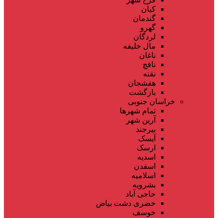
کیان
گندمان
گهرو
لردگان
مال خلیفه
ناغان
نافچ
نقنه
هفشجان
بازگشت
خراسان جنوبی
تمام شهر‌ها
آرین شهر
بیرجند
آیسک
ارسک
اسدیه
اسفدن
اسلامیه
بشرویه
حاجی آباد
خضری دشت بیاض
خوسف