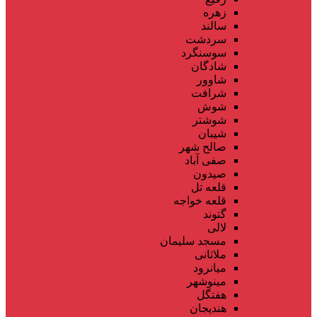
زهره
سالند
سردشت
سوسنگرد
شادگان
شاوور
شرافت
شوش
شوشتر
شیبان
صالح شهر
صفی آباد
صیدون
قلعه تل
قلعه خواجه
گتوند
لالی
مسجد سلیمان
ملاثانی
میانرود
مینوشهر
هفتگل
هندیجان