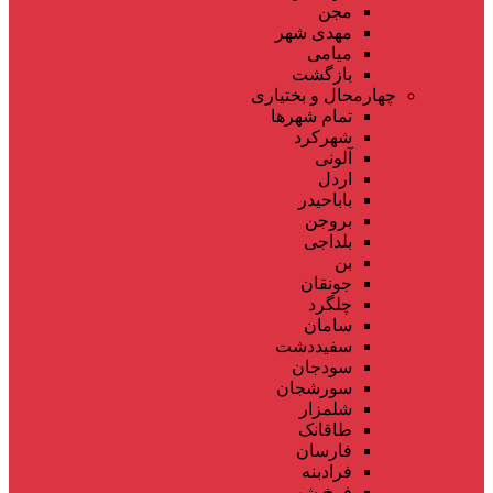
مجن
مهدی شهر
میامی
بازگشت
چهارمحال و بختیاری
تمام شهر‌ها
شهرکرد
آلونی
اردل
باباحیدر
بروجن
بلداجی
بن
جونقان
چلگرد
سامان
سفیددشت
سودجان
سورشجان
شلمزار
طاقانک
فارسان
فرادبنه
فرخ شهر