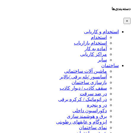
دسته‌بندی‌ها
×
استخدام و کاریابی
استخدام
استخدام بازاریاب
آماده به کار
مراکز کاریابی
سایر
ساختمان
ماشین آلات ساختمانی
آسانسور /پله برقی /بالابر
بازسازی ساختمان
سقف کاذب / دیوار کاذب
در ضد سرقت
در اتوماتیک / کرکره برقی
در و پنجره
دکوراسیون داخلی
برق و هوشمند سازی
ایزوگام و عایقهای رطوبتی
نمای ساختمان