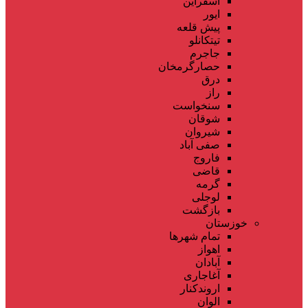
اسفراین
ایور
پیش قلعه
تیتکانلو
جاجرم
حصارگرمخان
درق
راز
سنخواست
شوقان
شیروان
صفی آباد
فاروج
قاضی
گرمه
لوجلی
بازگشت
خوزستان
تمام شهر‌ها
اهواز
آبادان
آغاجاری
اروندکنار
الوان