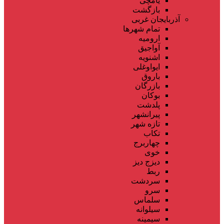
یامچی
بازگشت
آذربایجان غربی
تمام شهر‌ها
ارومیه
آواجیق
اشنویه
ایواوغلی
باروق
بازرگان
بوکان
پلدشت
پیرانشهر
تازه شهر
تکاب
چهاربرج
خوی
دیزج دیز
ربط
سردشت
سرو
سلماس
سیلوانه
سیمینه