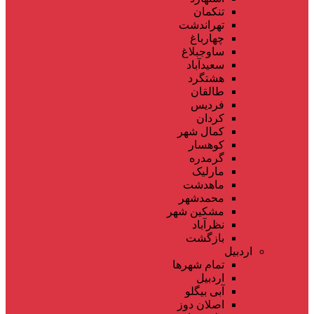
تنکمان
تهراندشت
چهارباغ
ساوجبلاغ
سعیدآباد
هشتگرد
طالقان
فردیس
کردان
کمال شهر
کوهسار
گرمدره
مارلیک
ماهدشت
محمدشهر
مشکین شهر
نظرآباد
بازگشت
اردبیل
تمام شهر‌ها
اردبیل
آبی بیگلو
اصلان دوز