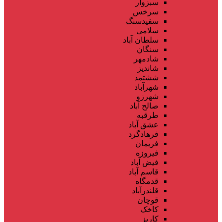
سبزوار
سرخس
سفیدسنگ
سلامی
سلطان آباد
سنگان
شادمهر
شاندیز
ششتمد
شهرآباد
شهرزو
صالح آباد
طرقبه
عشق آباد
فرهادگرد
فریمان
فیروزه
فیض آباد
قاسم آباد
قدمگاه
قلندرآباد
قوچان
کاخک
کاریز