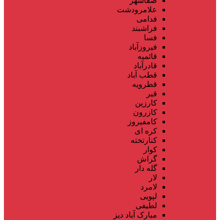
صفاشهر
علامرودشت
فدامی
فراشبند
فسا
فیروزآباد
قائمیه
قادرآباد
قطب آباد
قطرویه
قیر
کارزین
کازرون
کامفیروز
کره ای
کنارتخته
کوار
گراش
گله دار
لار
لامرد
لپویی
لطیفی
مبارک آباد دیز