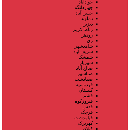
جوادآباد
چهاردانگه
حسن آباد
دماوند
دیزین
رباط کریم
رودهن
ری
شاهدشهر
شریف آباد
شمشک
شهریار
صالح آباد
صباشهر
صفادشت
فردوسیه
گلستان
فشم
فیروزکوه
قدس
قرچک
قیامدشت
کهریزک
کیلان