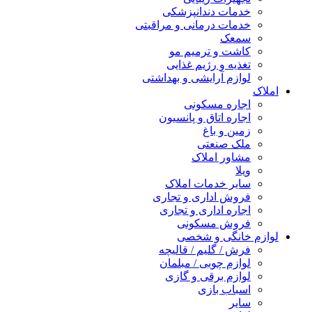
خدمات دندانپزشکی
خدمات درمانی و مراقبتی
سمعک
کاشت و ترمیم مو
تغذیه و رژیم غذایی
لوازم آرایشی و بهداشتی
املاک
اجاره مسکونی
اجاره اتاق و پانسیون
زمین و باغ
ملک صنعتی
مشاور املاک
ویلا
سایر خدمات املاک
فروش اداری و تجاری
اجاره اداری و تجاری
فروش مسکونی
لوازم خانگی و شخصی
فرش / گلیم / قالیچه
لوازم چوبی / مبلمان
لوازم برقی و گازی
اسباب بازی
سایر