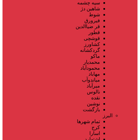
سیه چشمه
شاهین دژ
شوط
فیرورق
قر ضیاالدین
قطور
قوشچی
کشاورز
گردکشانه
ماکو
محمدیار
محمودآباد
مهاباد
میاندوآب
میرآباد
نالوس
نقده
نوشین
بازگشت
البرز
تمام شهر‌ها
کرج
اسارا
اشتهارد