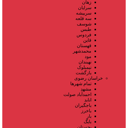
زهان
سرایان
سربیشه
سه قلعه
شوسف
طبس
فردوس
قاین
قهستان
محمدشهر
مود
نهبندان
نیمبلوک
بازگشت
خراسان رضوی
تمام شهر‌ها
مشهد
احمدآباد صولت
انابد
باجگیران
باخرز
بار
بایگ
بجستان