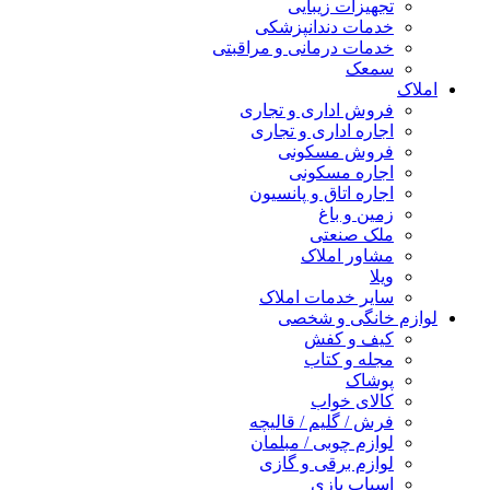
تجهیزات زیبایی
خدمات دندانپزشکی
خدمات درمانی و مراقبتی
سمعک
املاک
فروش اداری و تجاری
اجاره اداری و تجاری
فروش مسکونی
اجاره مسکونی
اجاره اتاق و پانسیون
زمین و باغ
ملک صنعتی
مشاور املاک
ویلا
سایر خدمات املاک
لوازم خانگی و شخصی
کیف و کفش
مجله و کتاب
پوشاک
کالای خواب
فرش / گلیم / قالیچه
لوازم چوبی / مبلمان
لوازم برقی و گازی
اسباب بازی