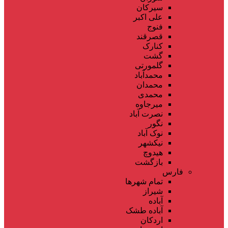
سیرکان
علی اکبر
فنوج
قصرقند
کنارک
گشت
گلمورتی
محمدآباد
محمدان
محمدی
میرجاوه
نصرت آباد
نگور
نوک آباد
نیکشهر
هیدوچ
بازگشت
فارس
تمام شهر‌ها
شیراز
آباده
آباده طشک
اردکان