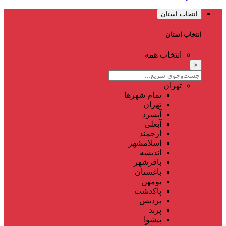
انتخاب استان
انتخاب استان
انتخاب همه
×
تهران
تمام شهر‌ها
تهران
آبسرد
آبعلی
ارجمند
اسلامشهر
اندیشه
باقرشهر
باغستان
بومهن
پاکدشت
پردیس
پرند
پیشوا