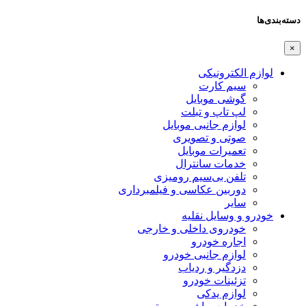
دسته‌بندی‌ها
×
لوازم الکترونیکی
سیم کارت
گوشی موبایل
لپ تاپ و تبلت
لوازم جانبی موبایل
صوتی و تصویری
تعمیرات موبایل
خدمات سانترال
تلفن بی‌سیم رومیزی
دوربین عکاسی و فیلمبرداری
سایر
خودرو و وسایل نقلیه
خودروی داخلی و خارجی
اجاره خودرو
لوازم جانبی خودرو
دزدگیر و ردیاب
تزئینات خودرو
لوازم یدکی