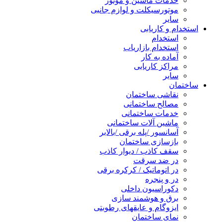
خدمات ماشین و موتور
موتورسیکلت و لوازم جانبی
سایر
استخدام و کاریابی
استخدام
استخدام بازاریاب
آماده به کار
مراکز کاریابی
سایر
ساختمان
نقاشی ساختمان
مصالح ساختمانی
خدمات ساختمانی
ماشین آلات ساختمانی
آسانسور /پله برقی /بالابر
بازسازی ساختمان
سقف کاذب / دیوار کاذب
در ضد سرقت
در اتوماتیک / کرکره برقی
در و پنجره
دکوراسیون داخلی
برق و هوشمند سازی
ایزوگام و عایقهای رطوبتی
نمای ساختمان