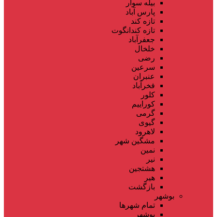
بیله سوار
پارس آباد
تازه کند
تازه کندانگوت
جعفرآباد
خلخال
رضی
سرعین
عنبران
فخرآباد
کلور
کوراییم
گرمی
گیوی
لاهرود
مشگین شهر
نمین
نیر
هشتجین
هیر
بازگشت
بوشهر
تمام شهر‌ها
بوشهر