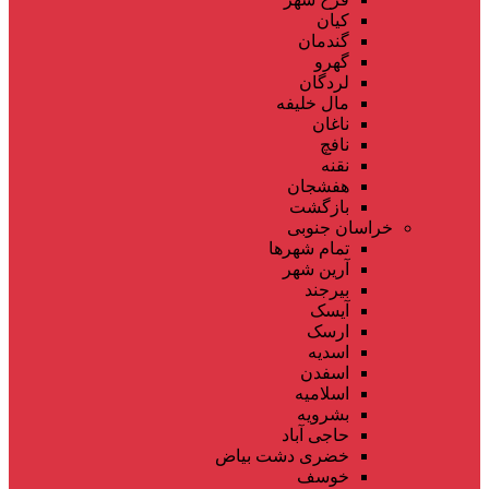
کیان
گندمان
گهرو
لردگان
مال خلیفه
ناغان
نافچ
نقنه
هفشجان
بازگشت
خراسان جنوبی
تمام شهر‌ها
آرین شهر
بیرجند
آیسک
ارسک
اسدیه
اسفدن
اسلامیه
بشرویه
حاجی آباد
خضری دشت بیاض
خوسف