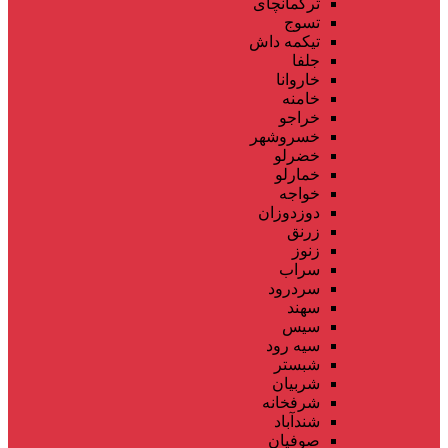
ترکمانچای
تسوج
تیکمه داش
جلفا
خاروانا
خامنه
خراجو
خسروشهر
خضرلو
خمارلو
خواجه
دوزدوزان
زرنق
زنوز
سراب
سردرود
سهند
سیس
سیه رود
شبستر
شربیان
شرفخانه
شندآباد
صوفیان