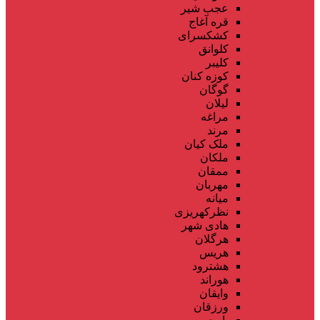
عجب شیر
قره آغاج
کشکسرای
کلوانق
کلیبر
کوزه کنان
گوگان
لیلان
مراغه
مرند
ملک کیان
ملکان
ممقان
مهربان
میانه
نظرکهریزی
هادی شهر
هرگلان
هریس
هشترود
هوراند
وایقان
ورزقان