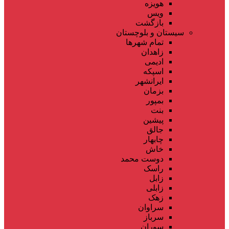
هویزه
ویس
بازگشت
سیستان و بلوچستان
تمام شهر‌ها
زاهدان
ادیمی
اسپکه
ایرانشهر
بزمان
بمپور
بنت
پیشین
جالق
چابهار
خاش
دوست محمد
راسک
زابل
زابلی
زهک
سراوان
سرباز
سوران