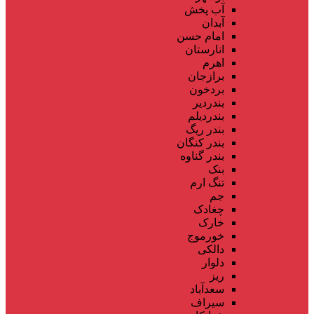
آب پخش
آبدان
امام حسن
انارستان
اهرم
برازجان
بردخون
بندردیر
بندردیلم
بندر ریگ
بندر کنگان
بندر گناوه
بنک
تنگ ارم
جم
چغادک
خارک
خورموج
دالکی
دلوار
ریز
سعدآباد
سیراف