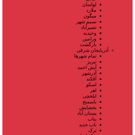
لواسان
ملارد
میگون
نسیم شهر
نصیرآباد
وحیدیه
ورامین
بازگشت
آذربایجان شرقی
تمام شهر‌ها
تبریز
آبش احمد
آذرشهر
آقکند
اسکو
اهر
ایلخچی
باسمنج
بخشایش
بستان آباد
بناب
ناب جدید
ترک