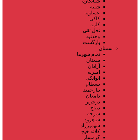
شبانکاره
شنبه
عسلویه
کاکی
کلمه
نخل تقی
وحدتیه
بازگشت
سمنان
تمام شهر‌ها
سمنان
آرادان
امیریه
ایوانکی
بسطام
بیارجمند
دامغان
درجزین
دیباج
سرخه
شاهرود
شهمیرزاد
کلاته خیج
گرمسار