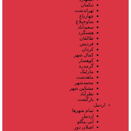
تنکمان
تهراندشت
چهارباغ
ساوجبلاغ
سعیدآباد
هشتگرد
طالقان
فردیس
کردان
کمال شهر
کوهسار
گرمدره
مارلیک
ماهدشت
محمدشهر
مشکین شهر
نظرآباد
بازگشت
اردبیل
تمام شهر‌ها
اردبیل
آبی بیگلو
اصلان دوز