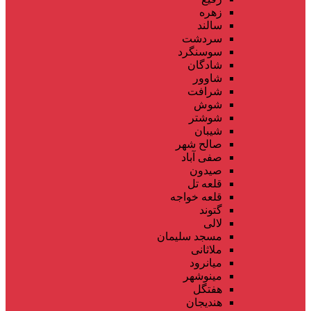
زهره
سالند
سردشت
سوسنگرد
شادگان
شاوور
شرافت
شوش
شوشتر
شیبان
صالح شهر
صفی آباد
صیدون
قلعه تل
قلعه خواجه
گتوند
لالی
مسجد سلیمان
ملاثانی
میانرود
مینوشهر
هفتگل
هندیجان