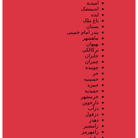
امیدیه
اندیمشک
ایذه
باغ ملک
بستان
بندر امام خمینی
ماهشهر
بهبهان
ترکالکی
جایزان
چمران
چوبیده
حر
حسینیه
حمزه
حمیدیه
خرمشهر
دارخوین
دزآب
دزفول
دهدز
رامشیر
رامهرمز
رفیع