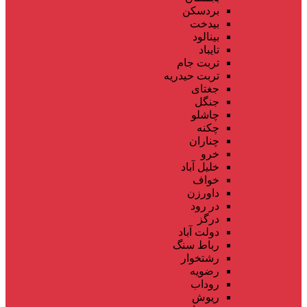
بردسکن
بیدخت
بینالود
تایباد
تربت جام
تربت حیدریه
جغتای
جنگل
چاشلو
چکنه
چناران
خرو
خلیل آباد
خواف
داورزن
در رود
درگز
دولت آباد
رباط سنگ
رشتخوار
رضویه
روداب
ریوش