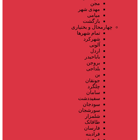
مجن
مهدی شهر
میامی
بازگشت
چهارمحال و بختیاری
تمام شهر‌ها
شهرکرد
آلونی
اردل
باباحیدر
بروجن
بلداجی
بن
جونقان
چلگرد
سامان
سفیددشت
سودجان
سورشجان
شلمزار
طاقانک
فارسان
فرادبنه
فرخ شهر