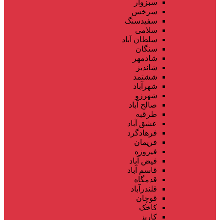
سبزوار
سرخس
سفیدسنگ
سلامی
سلطان آباد
سنگان
شادمهر
شاندیز
ششتمد
شهرآباد
شهرزو
صالح آباد
طرقبه
عشق آباد
فرهادگرد
فریمان
فیروزه
فیض آباد
قاسم آباد
قدمگاه
قلندرآباد
قوچان
کاخک
کاریز