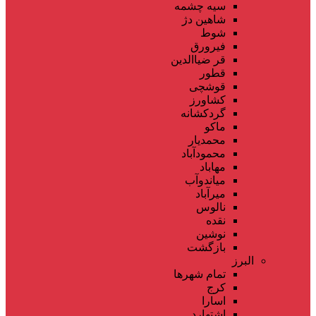
سیه چشمه
شاهین دژ
شوط
فیرورق
قر ضیاالدین
قطور
قوشچی
کشاورز
گردکشانه
ماکو
محمدیار
محمودآباد
مهاباد
میاندوآب
میرآباد
نالوس
نقده
نوشین
بازگشت
البرز
تمام شهر‌ها
کرج
اسارا
اشتهارد