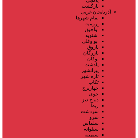
یامچی
بازگشت
آذربایجان غربی
تمام شهر‌ها
ارومیه
آواجیق
اشنویه
ایواوغلی
باروق
بازرگان
بوکان
پلدشت
پیرانشهر
تازه شهر
تکاب
چهاربرج
خوی
دیزج دیز
ربط
سردشت
سرو
سلماس
سیلوانه
سیمینه