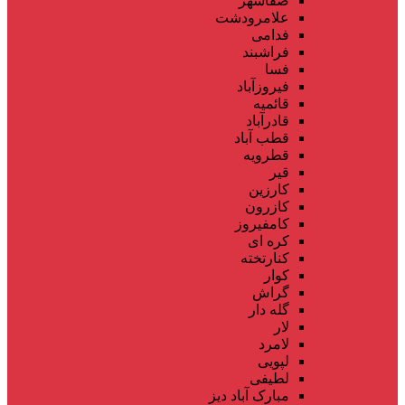
صفاشهر
علامرودشت
فدامی
فراشبند
فسا
فیروزآباد
قائمیه
قادرآباد
قطب آباد
قطرویه
قیر
کارزین
کازرون
کامفیروز
کره ای
کنارتخته
کوار
گراش
گله دار
لار
لامرد
لپویی
لطیفی
مبارک آباد دیز