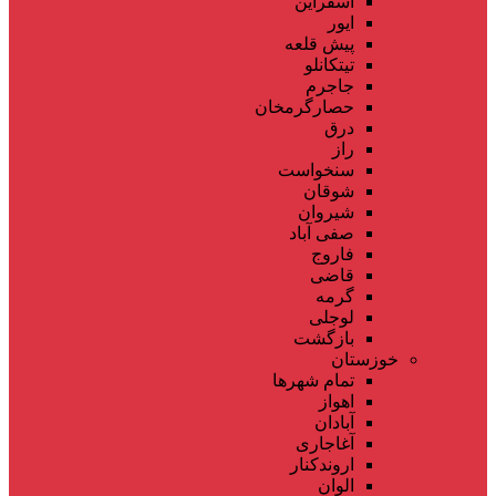
اسفراین
ایور
پیش قلعه
تیتکانلو
جاجرم
حصارگرمخان
درق
راز
سنخواست
شوقان
شیروان
صفی آباد
فاروج
قاضی
گرمه
لوجلی
بازگشت
خوزستان
تمام شهر‌ها
اهواز
آبادان
آغاجاری
اروندکنار
الوان