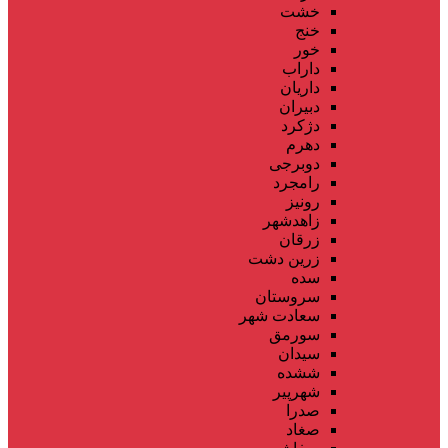
خشت
خنج
خور
داراب
داریان
دبیران
دژکرد
دهرم
دوبرجی
رامجرد
رونیز
زاهدشهر
زرقان
زرین دشت
سده
سروستان
سعادت شهر
سورمق
سیدان
ششده
شهرپیر
صدرا
صغاد