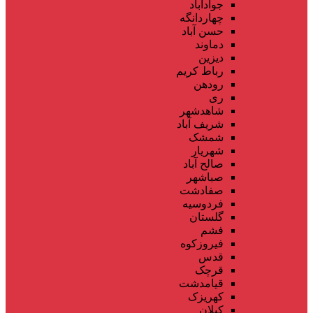
جوادآباد
چهاردانگه
حسن آباد
دماوند
دیزین
رباط کریم
رودهن
ری
شاهدشهر
شریف آباد
شمشک
شهریار
صالح آباد
صباشهر
صفادشت
فردوسیه
گلستان
فشم
فیروزکوه
قدس
قرچک
قیامدشت
کهریزک
کیلان