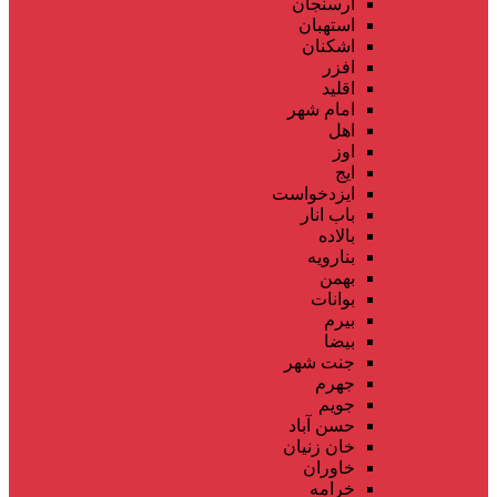
ارسنجان
استهبان
اشکنان
افزر
اقلید
امام شهر
اهل
اوز
ایج
ایزدخواست
باب انار
بالاده
بنارویه
بهمن
بوانات
بیرم
بیضا
جنت شهر
جهرم
جویم
حسن آباد
خان زنیان
خاوران
خرامه