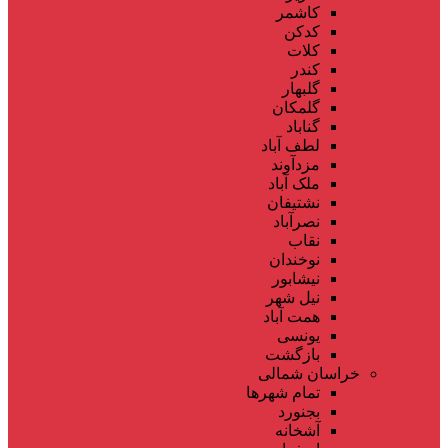
کاشمر
کدکن
کلات
کندر
گلبهار
گلمکان
گناباد
لطف آباد
مزدآوند
ملک آباد
نشتیفان
نصرآباد
نقاب
نوخندان
نیشابور
نیل شهر
همت آباد
یونسی
بازگشت
خراسان شمالی
تمام شهر‌ها
بجنورد
آشخانه