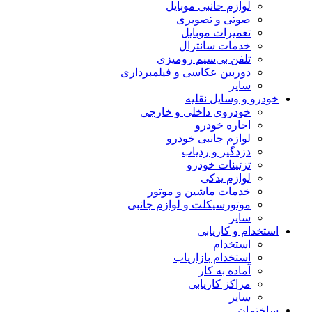
لوازم جانبی موبایل
صوتی و تصویری
تعمیرات موبایل
خدمات سانترال
تلفن بی‌سیم رومیزی
دوربین عکاسی و فیلمبرداری
سایر
خودرو و وسایل نقلیه
خودروی داخلی و خارجی
اجاره خودرو
لوازم جانبی خودرو
دزدگیر و ردیاب
تزئینات خودرو
لوازم یدکی
خدمات ماشین و موتور
موتورسیکلت و لوازم جانبی
سایر
استخدام و کاریابی
استخدام
استخدام بازاریاب
آماده به کار
مراکز کاریابی
سایر
ساختمان