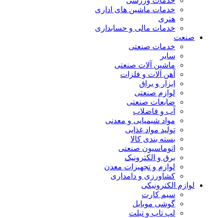
خدمات ورزشی
خدمات ماشین های اداری
هنری
خدمات مالی و حسابداری
صنعت
خدمات صنعتی
سایر
ماشین آلات صنعتی
آهن آلات و فلزات
ابزار و یراق
لوازم صنعتی
ضایعات صنعتی
آب و فاضلاب
مواد شیمیایی و معدنی
تولید مواد غذایی
بسته بندی کالا
اتوماسیون صنعتی
برق و الکترونیک
لوازم و تجهیزات معدن
کشاورزی و دامداری
لوازم الکترونیکی
سیم کارت
گوشی موبایل
لپ تاپ و تبلت