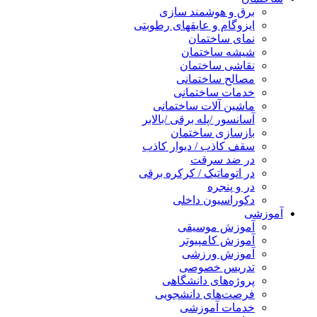
برق و هوشمند سازی
ایزوگام و عایقهای رطوبتی
نمای ساختمان
شیشه ساختمان
نقاشی ساختمان
مصالح ساختمانی
خدمات ساختمانی
ماشین آلات ساختمانی
آسانسور /پله برقی /بالابر
بازسازی ساختمان
سقف کاذب / دیوار کاذب
در ضد سرقت
در اتوماتیک / کرکره برقی
در و پنجره
دکوراسیون داخلی
آموزشی
آموزش موسیقی
آموزش کامپیوتر
آموزش ورزشی
تدریس خصوصی
پروژه‌های دانشگاهی
فرصت‌های دانشجویی
خدمات آموزشی