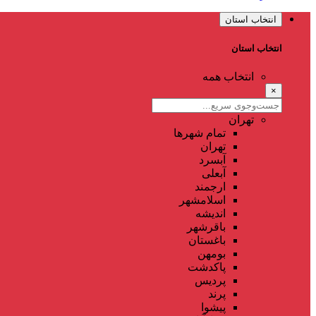
انتخاب استان
انتخاب استان
انتخاب همه
×
تهران
تمام شهر‌ها
تهران
آبسرد
آبعلی
ارجمند
اسلامشهر
اندیشه
باقرشهر
باغستان
بومهن
پاکدشت
پردیس
پرند
پیشوا