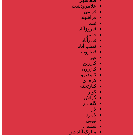
صفاشهر
علامرودشت
فدامی
فراشبند
فسا
فیروزآباد
قائمیه
قادرآباد
قطب آباد
قطرویه
قیر
کارزین
کازرون
کامفیروز
کره ای
کنارتخته
کوار
گراش
گله دار
لار
لامرد
لپویی
لطیفی
مبارک آباد دیز