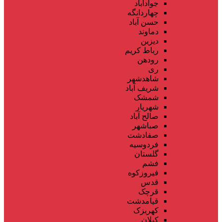
جوادآباد
چهاردانگه
حسن آباد
دماوند
دیزین
رباط کریم
رودهن
ری
شاهدشهر
شریف آباد
شمشک
شهریار
صالح آباد
صباشهر
صفادشت
فردوسیه
گلستان
فشم
فیروزکوه
قدس
قرچک
قیامدشت
کهریزک
کیلان