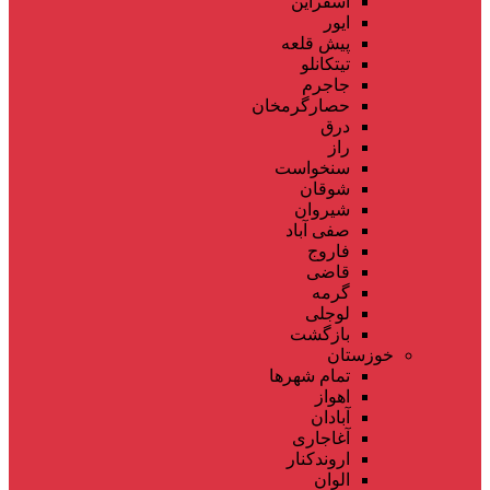
اسفراین
ایور
پیش قلعه
تیتکانلو
جاجرم
حصارگرمخان
درق
راز
سنخواست
شوقان
شیروان
صفی آباد
فاروج
قاضی
گرمه
لوجلی
بازگشت
خوزستان
تمام شهر‌ها
اهواز
آبادان
آغاجاری
اروندکنار
الوان