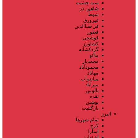
سیه چشمه
شاهین دژ
شوط
فیرورق
قر ضیاالدین
قطور
قوشچی
کشاورز
گردکشانه
ماکو
محمدیار
محمودآباد
مهاباد
میاندوآب
میرآباد
نالوس
نقده
نوشین
بازگشت
البرز
تمام شهر‌ها
کرج
اسارا
اشتهارد