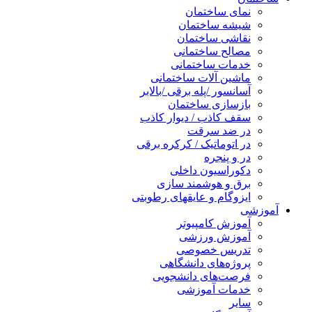
نمای ساختمان
شیشه ساختمان
نقاشی ساختمان
مصالح ساختمانی
خدمات ساختمانی
ماشین آلات ساختمانی
آسانسور /پله برقی /بالابر
بازسازی ساختمان
سقف کاذب / دیوار کاذب
در ضد سرقت
در اتوماتیک / کرکره برقی
در و پنجره
دکوراسیون داخلی
برق و هوشمند سازی
ایزوگام و عایقهای رطوبتی
آموزشی
آموزش کامپیوتر
آموزش ورزشی
تدریس خصوصی
پروژه‌های دانشگاهی
فرصت‌های دانشجویی
خدمات آموزشی
سایر