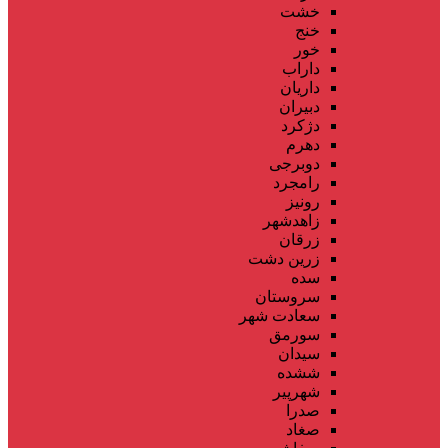
خشت
خنج
خور
داراب
داریان
دبیران
دژکرد
دهرم
دوبرجی
رامجرد
رونیز
زاهدشهر
زرقان
زرین دشت
سده
سروستان
سعادت شهر
سورمق
سیدان
ششده
شهرپیر
صدرا
صغاد