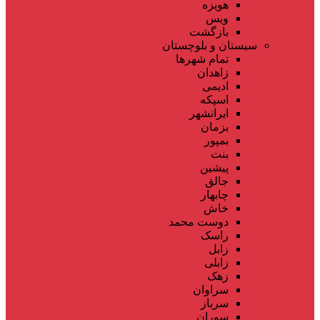
هویزه
ویس
بازگشت
سیستان و بلوچستان
تمام شهر‌ها
زاهدان
ادیمی
اسپکه
ایرانشهر
بزمان
بمپور
بنت
پیشین
جالق
چابهار
خاش
دوست محمد
راسک
زابل
زابلی
زهک
سراوان
سرباز
سوران