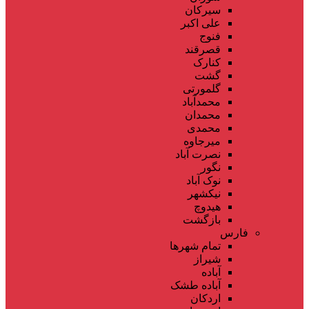
سیرکان
علی اکبر
فنوج
قصرقند
کنارک
گشت
گلمورتی
محمدآباد
محمدان
محمدی
میرجاوه
نصرت آباد
نگور
نوک آباد
نیکشهر
هیدوچ
بازگشت
فارس
تمام شهر‌ها
شیراز
آباده
آباده طشک
اردکان