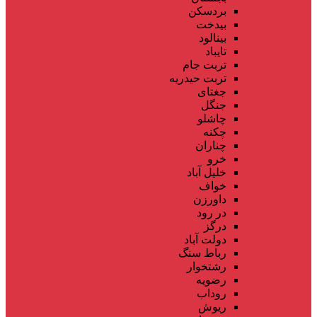
بردسکن
بیدخت
بینالود
تایباد
تربت جام
تربت حیدریه
جغتای
جنگل
چاشلو
چکنه
چناران
خرو
خلیل آباد
خواف
داورزن
در رود
درگز
دولت آباد
رباط سنگ
رشتخوار
رضویه
روداب
ریوش