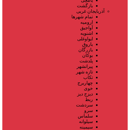
یامچی
بازگشت
آذربایجان غربی
تمام شهر‌ها
ارومیه
آواجیق
اشنویه
ایواوغلی
باروق
بازرگان
بوکان
پلدشت
پیرانشهر
تازه شهر
تکاب
چهاربرج
خوی
دیزج دیز
ربط
سردشت
سرو
سلماس
سیلوانه
سیمینه