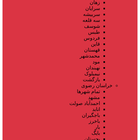
زهان
سرایان
سربیشه
سه قلعه
شوسف
طبس
فردوس
قاین
قهستان
محمدشهر
مود
نهبندان
نیمبلوک
بازگشت
خراسان رضوی
تمام شهر‌ها
مشهد
احمدآباد صولت
انابد
باجگیران
باخرز
بار
بایگ
بجستان