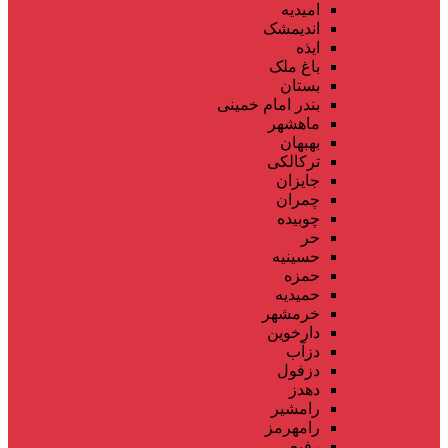
امیدیه
اندیمشک
ایذه
باغ ملک
بستان
بندر امام خمینی
ماهشهر
بهبهان
ترکالکی
جایزان
چمران
چوبیده
حر
حسینیه
حمزه
حمیدیه
خرمشهر
دارخوین
دزآب
دزفول
دهدز
رامشیر
رامهرمز
رفیع