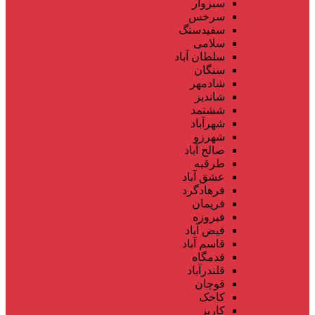
سبزوار
سرخس
سفیدسنگ
سلامی
سلطان آباد
سنگان
شادمهر
شاندیز
ششتمد
شهرآباد
شهرزو
صالح آباد
طرقبه
عشق آباد
فرهادگرد
فریمان
فیروزه
فیض آباد
قاسم آباد
قدمگاه
قلندرآباد
قوچان
کاخک
کاریز