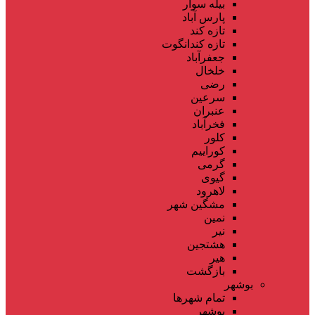
بیله سوار
پارس آباد
تازه کند
تازه کندانگوت
جعفرآباد
خلخال
رضی
سرعین
عنبران
فخرآباد
کلور
کوراییم
گرمی
گیوی
لاهرود
مشگین شهر
نمین
نیر
هشتجین
هیر
بازگشت
بوشهر
تمام شهر‌ها
بوشهر