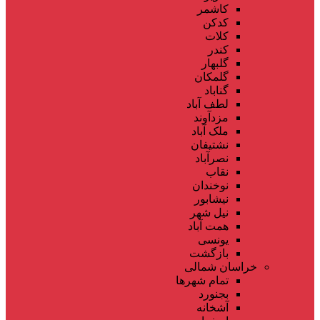
کاشمر
کدکن
کلات
کندر
گلبهار
گلمکان
گناباد
لطف آباد
مزدآوند
ملک آباد
نشتیفان
نصرآباد
نقاب
نوخندان
نیشابور
نیل شهر
همت آباد
یونسی
بازگشت
خراسان شمالی
تمام شهر‌ها
بجنورد
آشخانه