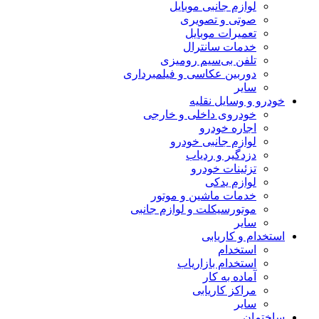
لوازم جانبی موبایل
صوتی و تصویری
تعمیرات موبایل
خدمات سانترال
تلفن بی‌سیم رومیزی
دوربین عکاسی و فیلمبرداری
سایر
خودرو و وسایل نقلیه
خودروی داخلی و خارجی
اجاره خودرو
لوازم جانبی خودرو
دزدگیر و ردیاب
تزئینات خودرو
لوازم یدکی
خدمات ماشین و موتور
موتورسیکلت و لوازم جانبی
سایر
استخدام و کاریابی
استخدام
استخدام بازاریاب
آماده به کار
مراکز کاریابی
سایر
ساختمان