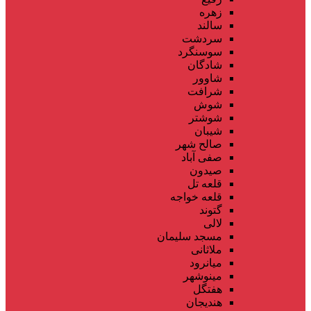
زهره
سالند
سردشت
سوسنگرد
شادگان
شاوور
شرافت
شوش
شوشتر
شیبان
صالح شهر
صفی آباد
صیدون
قلعه تل
قلعه خواجه
گتوند
لالی
مسجد سلیمان
ملاثانی
میانرود
مینوشهر
هفتگل
هندیجان