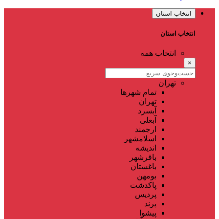
انتخاب استان
انتخاب استان
انتخاب همه
×
تهران
تمام شهر‌ها
تهران
آبسرد
آبعلی
ارجمند
اسلامشهر
اندیشه
باقرشهر
باغستان
بومهن
پاکدشت
پردیس
پرند
پیشوا