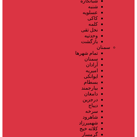
شبانکاره
شنبه
عسلویه
کاکی
کلمه
نخل تقی
وحدتیه
بازگشت
سمنان
تمام شهر‌ها
سمنان
آرادان
امیریه
ایوانکی
بسطام
بیارجمند
دامغان
درجزین
دیباج
سرخه
شاهرود
شهمیرزاد
کلاته خیج
گرمسار