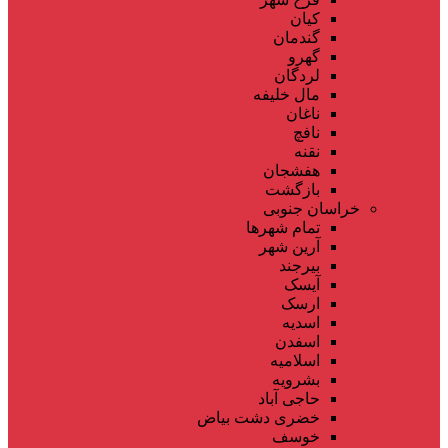
کیان
گندمان
گهرو
لردگان
مال خلیفه
ناغان
نافچ
نقنه
هفشجان
بازگشت
خراسان جنوبی
تمام شهر‌ها
آرین شهر
بیرجند
آیسک
ارسک
اسدیه
اسفدن
اسلامیه
بشرویه
حاجی آباد
خضری دشت بیاض
خوسف