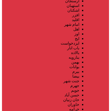
ارسنجان
استهبان
اشکنان
افزر
اقلید
امام شهر
اهل
اوز
ایج
ایزدخواست
باب انار
بالاده
بنارویه
بهمن
بوانات
بیرم
بیضا
جنت شهر
جهرم
جویم
حسن آباد
خان زنیان
خاوران
خرامه