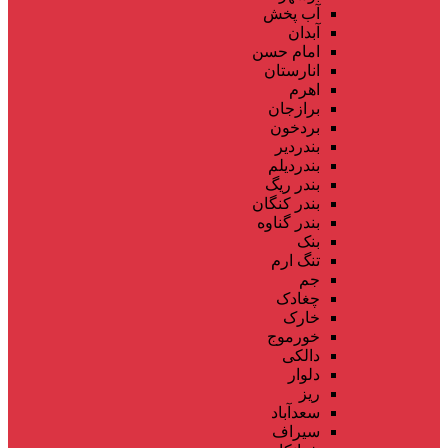
آب پخش
آبدان
امام حسن
انارستان
اهرم
برازجان
بردخون
بندردیر
بندردیلم
بندر ریگ
بندر کنگان
بندر گناوه
بنک
تنگ ارم
جم
چغادک
خارک
خورموج
دالکی
دلوار
ریز
سعدآباد
سیراف