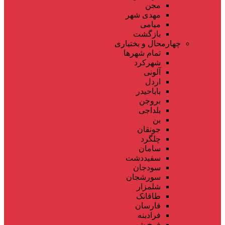
مجن
مهدی شهر
میامی
بازگشت
چهارمحال و بختیاری
تمام شهر‌ها
شهرکرد
آلونی
اردل
باباحیدر
بروجن
بلداجی
بن
جونقان
چلگرد
سامان
سفیددشت
سودجان
سورشجان
شلمزار
طاقانک
فارسان
فرادبنه
فرخ شهر