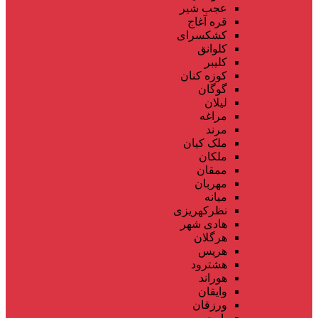
عجب شیر
قره آغاج
کشکسرای
کلوانق
کلیبر
کوزه کنان
گوگان
لیلان
مراغه
مرند
ملک کیان
ملکان
ممقان
مهربان
میانه
نظرکهریزی
هادی شهر
هرگلان
هریس
هشترود
هوراند
وایقان
ورزقان