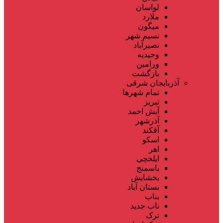
لواسان
ملارد
میگون
نسیم شهر
نصیرآباد
وحیدیه
ورامین
بازگشت
آذربایجان شرقی
تمام شهر‌ها
تبریز
آبش احمد
آذرشهر
آقکند
اسکو
اهر
ایلخچی
باسمنج
بخشایش
بستان آباد
بناب
ناب جدید
ترک