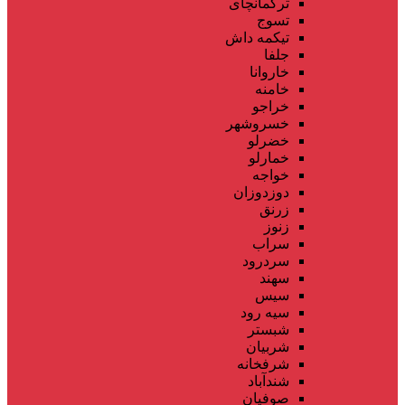
ترکمانچای
تسوج
تیکمه داش
جلفا
خاروانا
خامنه
خراجو
خسروشهر
خضرلو
خمارلو
خواجه
دوزدوزان
زرنق
زنوز
سراب
سردرود
سهند
سیس
سیه رود
شبستر
شربیان
شرفخانه
شندآباد
صوفیان