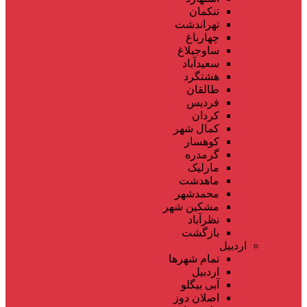
تنکمان
تهراندشت
چهارباغ
ساوجبلاغ
سعیدآباد
هشتگرد
طالقان
فردیس
کردان
کمال شهر
کوهسار
گرمدره
مارلیک
ماهدشت
محمدشهر
مشکین شهر
نظرآباد
بازگشت
اردبیل
تمام شهر‌ها
اردبیل
آبی بیگلو
اصلان دوز