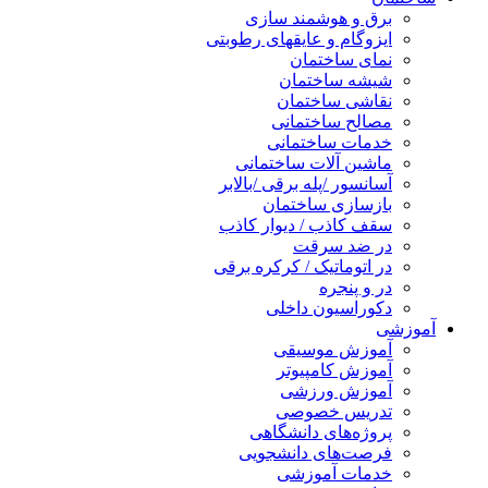
برق و هوشمند سازی
ایزوگام و عایقهای رطوبتی
نمای ساختمان
شیشه ساختمان
نقاشی ساختمان
مصالح ساختمانی
خدمات ساختمانی
ماشین آلات ساختمانی
آسانسور /پله برقی /بالابر
بازسازی ساختمان
سقف کاذب / دیوار کاذب
در ضد سرقت
در اتوماتیک / کرکره برقی
در و پنجره
دکوراسیون داخلی
آموزشی
آموزش موسیقی
آموزش کامپیوتر
آموزش ورزشی
تدریس خصوصی
پروژه‌های دانشگاهی
فرصت‌های دانشجویی
خدمات آموزشی