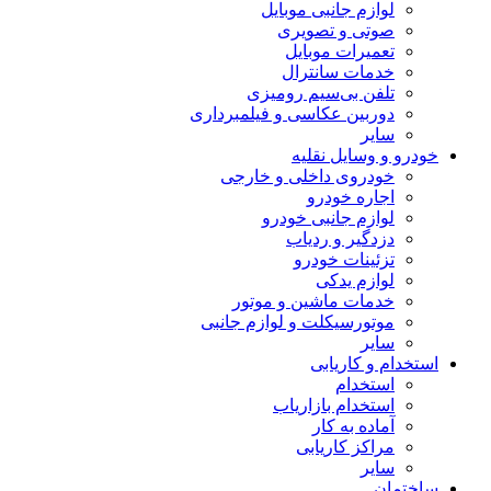
لوازم جانبی موبایل
صوتی و تصویری
تعمیرات موبایل
خدمات سانترال
تلفن بی‌سیم رومیزی
دوربین عکاسی و فیلمبرداری
سایر
خودرو و وسایل نقلیه
خودروی داخلی و خارجی
اجاره خودرو
لوازم جانبی خودرو
دزدگیر و ردیاب
تزئینات خودرو
لوازم یدکی
خدمات ماشین و موتور
موتورسیکلت و لوازم جانبی
سایر
استخدام و کاریابی
استخدام
استخدام بازاریاب
آماده به کار
مراکز کاریابی
سایر
ساختمان