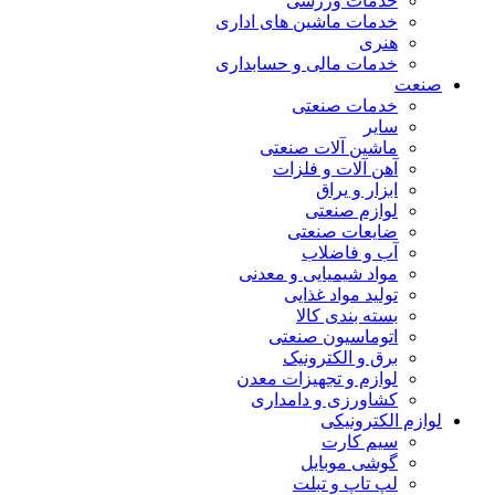
خدمات ورزشی
خدمات ماشین های اداری
هنری
خدمات مالی و حسابداری
صنعت
خدمات صنعتی
سایر
ماشین آلات صنعتی
آهن آلات و فلزات
ابزار و یراق
لوازم صنعتی
ضایعات صنعتی
آب و فاضلاب
مواد شیمیایی و معدنی
تولید مواد غذایی
بسته بندی کالا
اتوماسیون صنعتی
برق و الکترونیک
لوازم و تجهیزات معدن
کشاورزی و دامداری
لوازم الکترونیکی
سیم کارت
گوشی موبایل
لپ تاپ و تبلت