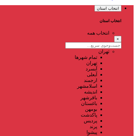
انتخاب استان
انتخاب استان
انتخاب همه
×
تهران
تمام شهر‌ها
تهران
آبسرد
آبعلی
ارجمند
اسلامشهر
اندیشه
باقرشهر
باغستان
بومهن
پاکدشت
پردیس
پرند
پیشوا