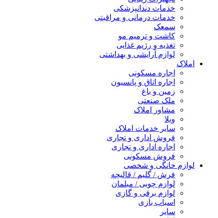
خدمات دندانپزشکی
خدمات درمانی و مراقبتی
سمعک
کاشت و ترمیم مو
تغذیه و رژیم غذایی
لوازم آرایشی و بهداشتی
املاک
اجاره مسکونی
اجاره اتاق و پانسیون
زمین و باغ
ملک صنعتی
مشاور املاک
ویلا
سایر خدمات املاک
فروش اداری و تجاری
اجاره اداری و تجاری
فروش مسکونی
لوازم خانگی و شخصی
فرش / گلیم / قالیچه
لوازم چوبی / مبلمان
لوازم برقی و گازی
اسباب بازی
سایر