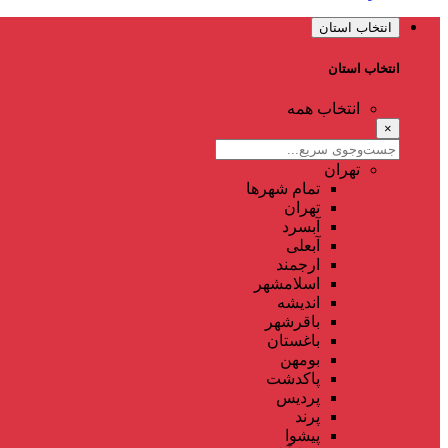
انتخاب استان
انتخاب استان
انتخاب همه
×
تهران
تمام شهر‌ها
تهران
آبسرد
آبعلی
ارجمند
اسلامشهر
اندیشه
باقرشهر
باغستان
بومهن
پاکدشت
پردیس
پرند
پیشوا