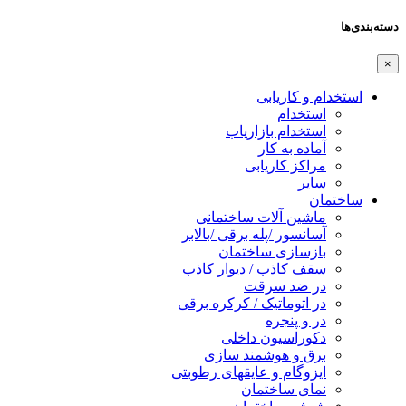
دسته‌بندی‌ها
×
استخدام و کاریابی
استخدام
استخدام بازاریاب
آماده به کار
مراکز کاریابی
سایر
ساختمان
ماشین آلات ساختمانی
آسانسور /پله برقی /بالابر
بازسازی ساختمان
سقف کاذب / دیوار کاذب
در ضد سرقت
در اتوماتیک / کرکره برقی
در و پنجره
دکوراسیون داخلی
برق و هوشمند سازی
ایزوگام و عایقهای رطوبتی
نمای ساختمان