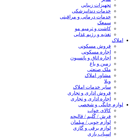
تجهیزات زیبایی
خدمات دندانپزشکی
خدمات درمانی و مراقبتی
سمعک
کاشت و ترمیم مو
تغذیه و رژیم غذایی
املاک
فروش مسکونی
اجاره مسکونی
اجاره اتاق و پانسیون
زمین و باغ
ملک صنعتی
مشاور املاک
ویلا
سایر خدمات املاک
فروش اداری و تجاری
اجاره اداری و تجاری
لوازم خانگی و شخصی
کالای خواب
فرش / گلیم / قالیچه
لوازم چوبی / مبلمان
لوازم برقی و گازی
اسباب بازی