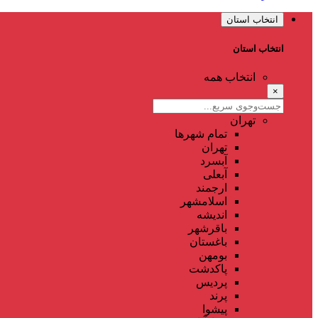
انتخاب استان
انتخاب استان
انتخاب همه
×
تهران
تمام شهر‌ها
تهران
آبسرد
آبعلی
ارجمند
اسلامشهر
اندیشه
باقرشهر
باغستان
بومهن
پاکدشت
پردیس
پرند
پیشوا