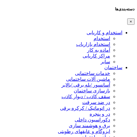
دسته‌بندی‌ها
×
استخدام و کاریابی
استخدام
استخدام بازاریاب
آماده به کار
مراکز کاریابی
سایر
ساختمان
خدمات ساختمانی
ماشین آلات ساختمانی
آسانسور /پله برقی /بالابر
بازسازی ساختمان
سقف کاذب / دیوار کاذب
در ضد سرقت
در اتوماتیک / کرکره برقی
در و پنجره
دکوراسیون داخلی
برق و هوشمند سازی
ایزوگام و عایقهای رطوبتی