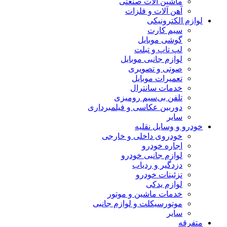
ماشین آلات صنعتی
آهن آلات و فلزات
لوازم الکترونیکی
سیم کارت
گوشی موبایل
لپ تاپ و تبلت
لوازم جانبی موبایل
صوتی و تصویری
تعمیرات موبایل
خدمات سانترال
تلفن بی‌سیم رومیزی
دوربین عکاسی و فیلمبرداری
سایر
خودرو و وسایل نقلیه
خودروی داخلی و خارجی
اجاره خودرو
لوازم جانبی خودرو
دزدگیر و ردیاب
تزئینات خودرو
لوازم یدکی
خدمات ماشین و موتور
موتورسیکلت و لوازم جانبی
سایر
متفرقه