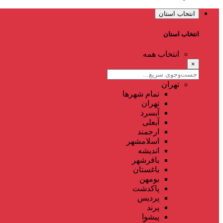
انتخاب استان
انتخاب استان
انتخاب همه
×
تهران
تمام شهر‌ها
تهران
آبسرد
آبعلی
ارجمند
اسلامشهر
اندیشه
باقرشهر
باغستان
بومهن
پاکدشت
پردیس
پرند
پیشوا