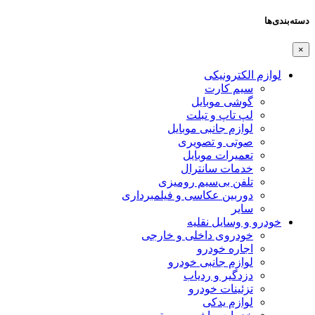
دسته‌بندی‌ها
×
لوازم الکترونیکی
سیم کارت
گوشی موبایل
لپ تاپ و تبلت
لوازم جانبی موبایل
صوتی و تصویری
تعمیرات موبایل
خدمات سانترال
تلفن بی‌سیم رومیزی
دوربین عکاسی و فیلمبرداری
سایر
خودرو و وسایل نقلیه
خودروی داخلی و خارجی
اجاره خودرو
لوازم جانبی خودرو
دزدگیر و ردیاب
تزئینات خودرو
لوازم یدکی