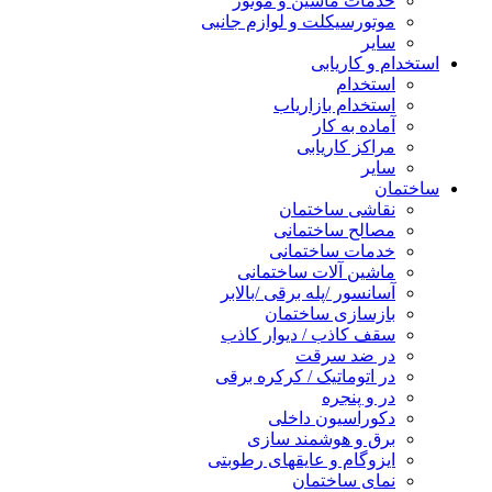
خدمات ماشین و موتور
موتورسیکلت و لوازم جانبی
سایر
استخدام و کاریابی
استخدام
استخدام بازاریاب
آماده به کار
مراکز کاریابی
سایر
ساختمان
نقاشی ساختمان
مصالح ساختمانی
خدمات ساختمانی
ماشین آلات ساختمانی
آسانسور /پله برقی /بالابر
بازسازی ساختمان
سقف کاذب / دیوار کاذب
در ضد سرقت
در اتوماتیک / کرکره برقی
در و پنجره
دکوراسیون داخلی
برق و هوشمند سازی
ایزوگام و عایقهای رطوبتی
نمای ساختمان