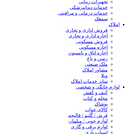
تجهیزات زیبایی
خدمات دندانپزشکی
خدمات درمانی و مراقبتی
سمعک
املاک
فروش اداری و تجاری
اجاره اداری و تجاری
فروش مسکونی
اجاره مسکونی
اجاره اتاق و پانسیون
زمین و باغ
ملک صنعتی
مشاور املاک
ویلا
سایر خدمات املاک
لوازم خانگی و شخصی
کیف و کفش
مجله و کتاب
پوشاک
کالای خواب
فرش / گلیم / قالیچه
لوازم چوبی / مبلمان
لوازم برقی و گازی
اسباب بازی