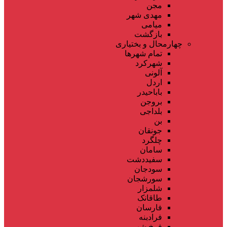
مجن
مهدی شهر
میامی
بازگشت
چهارمحال و بختیاری
تمام شهر‌ها
شهرکرد
آلونی
اردل
باباحیدر
بروجن
بلداجی
بن
جونقان
چلگرد
سامان
سفیددشت
سودجان
سورشجان
شلمزار
طاقانک
فارسان
فرادبنه
فرخ شهر