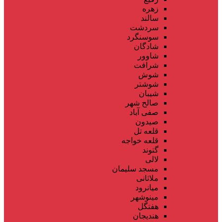
زهره
سالند
سردشت
سوسنگرد
شادگان
شاوور
شرافت
شوش
شوشتر
شیبان
صالح شهر
صفی آباد
صیدون
قلعه تل
قلعه خواجه
گتوند
لالی
مسجد سلیمان
ملاثانی
میانرود
مینوشهر
هفتگل
هندیجان