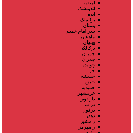
امیدیه
اندیمشک
ایذه
باغ ملک
بستان
بندر امام خمینی
ماهشهر
بهبهان
ترکالکی
جایزان
چمران
چوبیده
حر
حسینیه
حمزه
حمیدیه
خرمشهر
دارخوین
دزآب
دزفول
دهدز
رامشیر
رامهرمز
رفیع