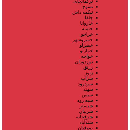
ترکمانچای
تسوج
تیکمه داش
جلفا
خاروانا
خامنه
خراجو
خسروشهر
خضرلو
خمارلو
خواجه
دوزدوزان
زرنق
زنوز
سراب
سردرود
سهند
سیس
سیه رود
شبستر
شربیان
شرفخانه
شندآباد
صوفیان