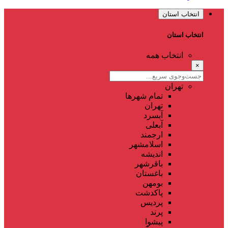
انتخاب استان
انتخاب استان
انتخاب همه
×
تهران
تمام شهر‌ها
تهران
آبسرد
آبعلی
ارجمند
اسلامشهر
اندیشه
باقرشهر
باغستان
بومهن
پاکدشت
پردیس
پرند
پیشوا