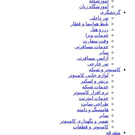
آموزشگاه
آموزشگاه زبان
گردشگری
تور داخلی
بلیط هواپیما و قطار
رزرو هتل
خدمات ویزا
وقت سفارت
خدمات مسافرتی
سایر
آژانس مسافرتی
تور خارجی
کامپیوتر و شبکه
لوازم جانبی کامپیوتر
پرینتر و اسکنر
خدمات شبکه
نرم افزار کامپیوتر
خدمات اینترنت
طراحی سایت
هاستینگ و دامنه
سایر
تعمیر و نگهداری کامپیوتر
کامپیوتر و قطعات
متفرقه