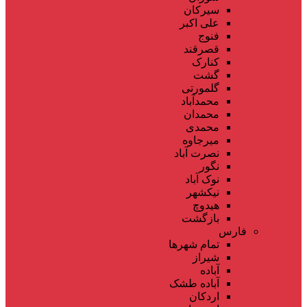
سیرکان
علی اکبر
فنوج
قصرقند
کنارک
گشت
گلمورتی
محمدآباد
محمدان
محمدی
میرجاوه
نصرت آباد
نگور
نوک آباد
نیکشهر
هیدوچ
بازگشت
فارس
تمام شهر‌ها
شیراز
آباده
آباده طشک
اردکان