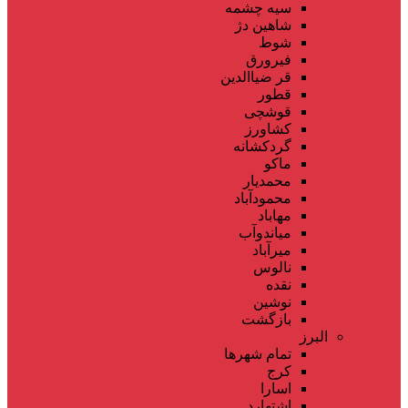
سیه چشمه
شاهین دژ
شوط
فیرورق
قر ضیاالدین
قطور
قوشچی
کشاورز
گردکشانه
ماکو
محمدیار
محمودآباد
مهاباد
میاندوآب
میرآباد
نالوس
نقده
نوشین
بازگشت
البرز
تمام شهر‌ها
کرج
اسارا
اشتهارد