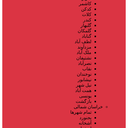
کاشمر
کدکن
کلات
کندر
گلبهار
گلمکان
گناباد
لطف آباد
مزدآوند
ملک آباد
نشتیفان
نصرآباد
نقاب
نوخندان
نیشابور
نیل شهر
همت آباد
یونسی
بازگشت
خراسان شمالی
تمام شهر‌ها
بجنورد
آشخانه