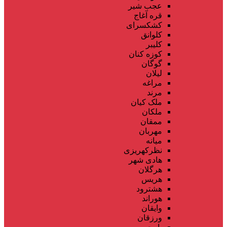
عجب شیر
قره آغاج
کشکسرای
کلوانق
کلیبر
کوزه کنان
گوگان
لیلان
مراغه
مرند
ملک کیان
ملکان
ممقان
مهربان
میانه
نظرکهریزی
هادی شهر
هرگلان
هریس
هشترود
هوراند
وایقان
ورزقان