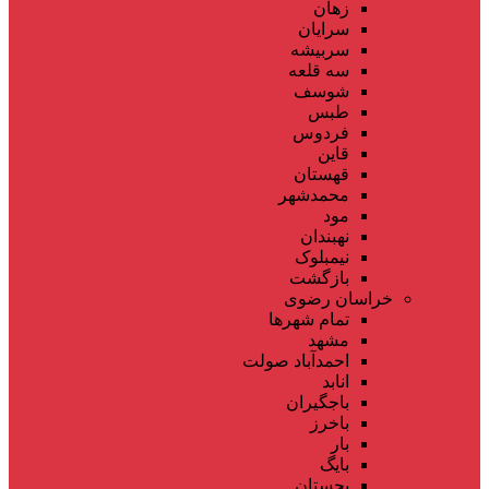
زهان
سرایان
سربیشه
سه قلعه
شوسف
طبس
فردوس
قاین
قهستان
محمدشهر
مود
نهبندان
نیمبلوک
بازگشت
خراسان رضوی
تمام شهر‌ها
مشهد
احمدآباد صولت
انابد
باجگیران
باخرز
بار
بایگ
بجستان