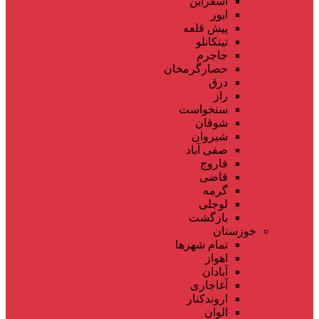
اسفراین
ایور
پیش قلعه
تیتکانلو
جاجرم
حصارگرمخان
درق
راز
سنخواست
شوقان
شیروان
صفی آباد
فاروج
قاضی
گرمه
لوجلی
بازگشت
خوزستان
تمام شهر‌ها
اهواز
آبادان
آغاجاری
اروندکنار
الوان