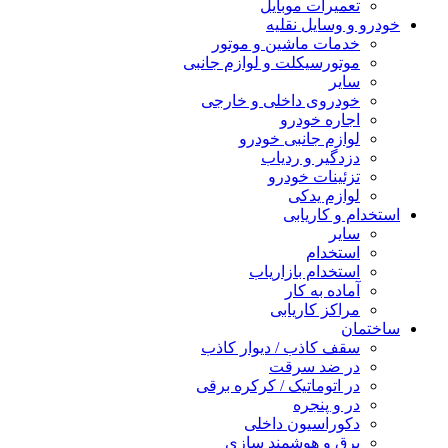
تعمیرات موبایل
خودرو و وسایل نقلیه
خدمات ماشین و موتور
موتورسیکلت و لوازم جانبی
سایر
خودروی داخلی و خارجی
اجاره خودرو
لوازم جانبی خودرو
دزدگیر و ردیاب
تزئینات خودرو
لوازم یدکی
استخدام و کاریابی
سایر
استخدام
استخدام بازاریاب
آماده به کار
مراکز کاریابی
ساختمان
سقف کاذب / دیوار کاذب
در ضد سرقت
در اتوماتیک / کرکره برقی
در و پنجره
دکوراسیون داخلی
برق و هوشمند سازی