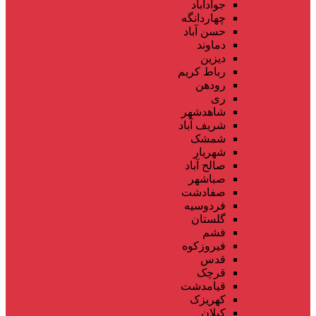
جوادآباد
چهاردانگه
حسن آباد
دماوند
دیزین
رباط کریم
رودهن
ری
شاهدشهر
شریف آباد
شمشک
شهریار
صالح آباد
صباشهر
صفادشت
فردوسیه
گلستان
فشم
فیروزکوه
قدس
قرچک
قیامدشت
کهریزک
کیلان