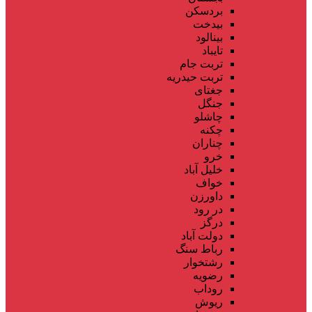
بردسکن
بیدخت
بینالود
تایباد
تربت جام
تربت حیدریه
جغتای
جنگل
چاشلو
چکنه
چناران
خرو
خلیل آباد
خواف
داورزن
در رود
درگز
دولت آباد
رباط سنگ
رشتخوار
رضویه
روداب
ریوش