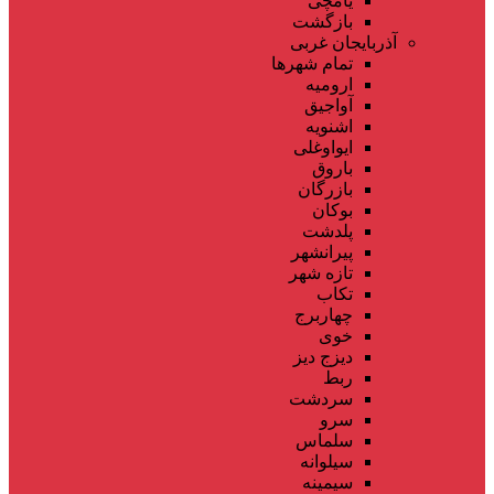
یامچی
بازگشت
آذربایجان غربی
تمام شهر‌ها
ارومیه
آواجیق
اشنویه
ایواوغلی
باروق
بازرگان
بوکان
پلدشت
پیرانشهر
تازه شهر
تکاب
چهاربرج
خوی
دیزج دیز
ربط
سردشت
سرو
سلماس
سیلوانه
سیمینه