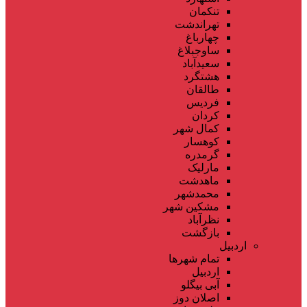
تنکمان
تهراندشت
چهارباغ
ساوجبلاغ
سعیدآباد
هشتگرد
طالقان
فردیس
کردان
کمال شهر
کوهسار
گرمدره
مارلیک
ماهدشت
محمدشهر
مشکین شهر
نظرآباد
بازگشت
اردبیل
تمام شهر‌ها
اردبیل
آبی بیگلو
اصلان دوز