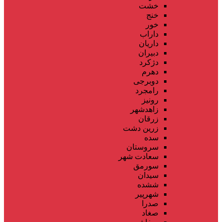
خشت
خنج
خور
داراب
داریان
دبیران
دژکرد
دهرم
دوبرجی
رامجرد
رونیز
زاهدشهر
زرقان
زرین دشت
سده
سروستان
سعادت شهر
سورمق
سیدان
ششده
شهرپیر
صدرا
صغاد