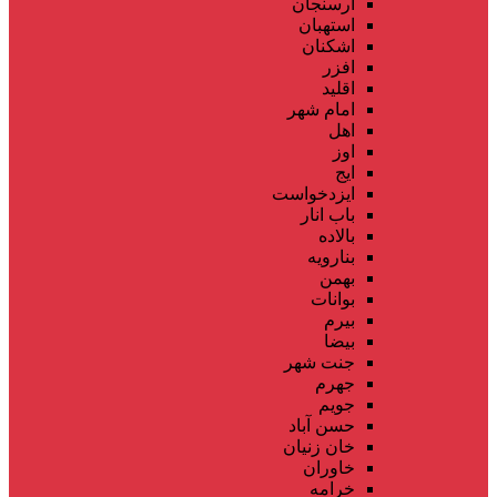
ارسنجان
استهبان
اشکنان
افزر
اقلید
امام شهر
اهل
اوز
ایج
ایزدخواست
باب انار
بالاده
بنارویه
بهمن
بوانات
بیرم
بیضا
جنت شهر
جهرم
جویم
حسن آباد
خان زنیان
خاوران
خرامه