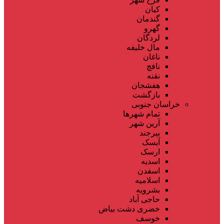
کیان
گندمان
گهرو
لردگان
مال خلیفه
ناغان
نافچ
نقنه
هفشجان
بازگشت
خراسان جنوبی
تمام شهر‌ها
آرین شهر
بیرجند
آیسک
ارسک
اسدیه
اسفدن
اسلامیه
بشرویه
حاجی آباد
خضری دشت بیاض
خوسف