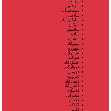
سبزوار
سرخس
سفیدسنگ
سلامی
سلطان آباد
سنگان
شادمهر
شاندیز
ششتمد
شهرآباد
شهرزو
صالح آباد
طرقبه
عشق آباد
فرهادگرد
فریمان
فیروزه
فیض آباد
قاسم آباد
قدمگاه
قلندرآباد
قوچان
کاخک
کاریز