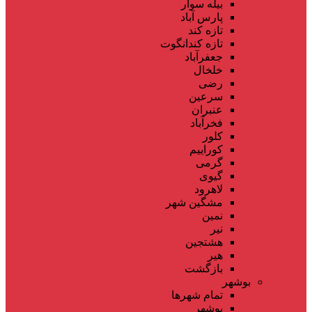
بیله سوار
پارس آباد
تازه کند
تازه کندانگوت
جعفرآباد
خلخال
رضی
سرعین
عنبران
فخرآباد
کلور
کوراییم
گرمی
گیوی
لاهرود
مشگین شهر
نمین
نیر
هشتجین
هیر
بازگشت
بوشهر
تمام شهر‌ها
بوشهر