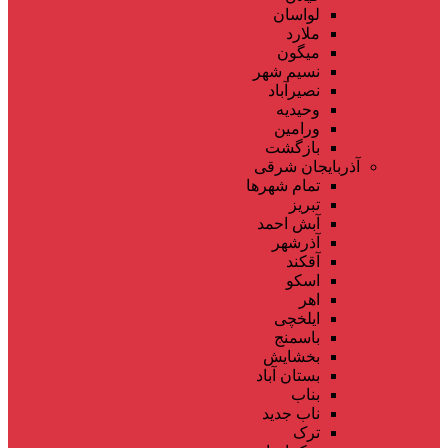
لواسان
ملارد
میگون
نسیم شهر
نصیرآباد
وحیدیه
ورامین
بازگشت
آذربایجان شرقی
تمام شهر‌ها
تبریز
آبش احمد
آذرشهر
آقکند
اسکو
اهر
ایلخچی
باسمنج
بخشایش
بستان آباد
بناب
ناب جدید
ترک