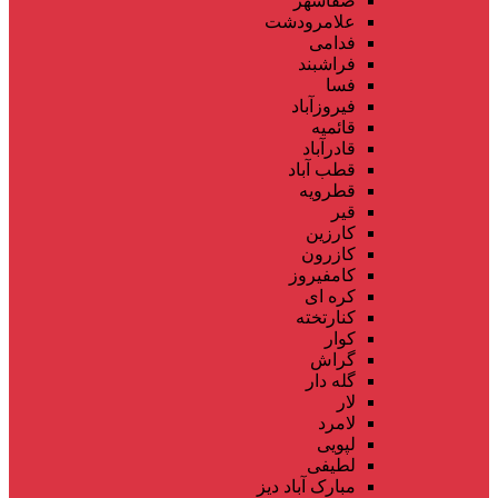
صفاشهر
علامرودشت
فدامی
فراشبند
فسا
فیروزآباد
قائمیه
قادرآباد
قطب آباد
قطرویه
قیر
کارزین
کازرون
کامفیروز
کره ای
کنارتخته
کوار
گراش
گله دار
لار
لامرد
لپویی
لطیفی
مبارک آباد دیز