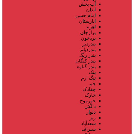
آب پخش
آبدان
امام حسن
انارستان
اهرم
برازجان
بردخون
بندردیر
بندردیلم
بندر ریگ
بندر کنگان
بندر گناوه
بنک
تنگ ارم
جم
چغادک
خارک
خورموج
دالکی
دلوار
ریز
سعدآباد
سیراف