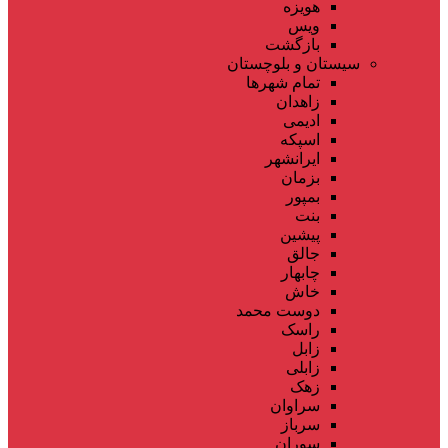
هویزه
ویس
بازگشت
سیستان و بلوچستان
تمام شهر‌ها
زاهدان
ادیمی
اسپکه
ایرانشهر
بزمان
بمپور
بنت
پیشین
جالق
چابهار
خاش
دوست محمد
راسک
زابل
زابلی
زهک
سراوان
سرباز
سوران