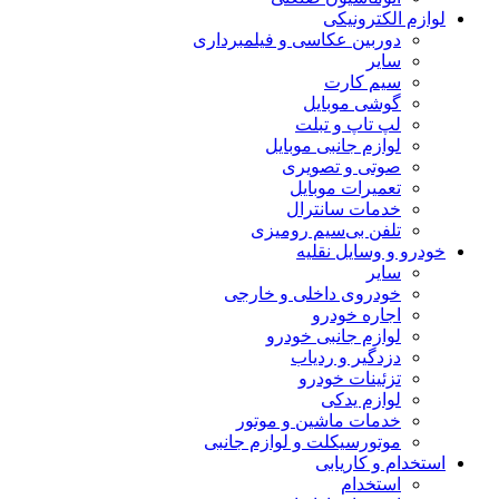
لوازم الکترونیکی
دوربین عکاسی و فیلمبرداری
سایر
سیم کارت
گوشی موبایل
لپ تاپ و تبلت
لوازم جانبی موبایل
صوتی و تصویری
تعمیرات موبایل
خدمات سانترال
تلفن بی‌سیم رومیزی
خودرو و وسایل نقلیه
سایر
خودروی داخلی و خارجی
اجاره خودرو
لوازم جانبی خودرو
دزدگیر و ردیاب
تزئینات خودرو
لوازم یدکی
خدمات ماشین و موتور
موتورسیکلت و لوازم جانبی
استخدام و کاریابی
استخدام