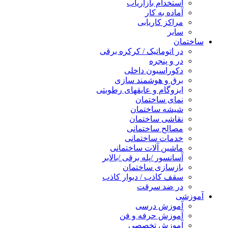
استخدام بازاریاب
آماده به کار
مراکز کاریابی
سایر
ساختمان
در اتوماتیک / کرکره برقی
در و پنجره
دکوراسیون داخلی
برق و هوشمند سازی
ایزوگام و عایقهای رطوبتی
نمای ساختمان
شیشه ساختمان
نقاشی ساختمان
مصالح ساختمانی
خدمات ساختمانی
ماشین آلات ساختمانی
آسانسور /پله برقی /بالابر
بازسازی ساختمان
سقف کاذب / دیوار کاذب
در ضد سرقت
آموزشی
آموزش درسی
آموزش حرفه و فن
آموزش تخصصی