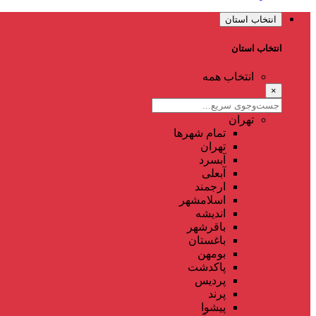
انتخاب استان
انتخاب استان
انتخاب همه
×
تهران
تمام شهر‌ها
تهران
آبسرد
آبعلی
ارجمند
اسلامشهر
اندیشه
باقرشهر
باغستان
بومهن
پاکدشت
پردیس
پرند
پیشوا