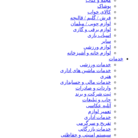
مجله و کتاب
پوشاک
کالای خواب
فرش / گلیم / قالیچه
لوازم چوبی / مبلمان
لوازم برقی و گازی
اسباب بازی
سایر
لوازم ورزشی
لوازم خانه و آشپزخانه
خدمات
خدمات ورزشی
خدمات ماشین های اداری
هنری
خدمات مالی و حسابداری
واردات و صادرات
ثبت شرکت و برند
چاپ و تبلیغات
آتلیه عکاسی
تعمیر لوازم
خدمات اداری
تفریح و سرگرمی
خدمات بازرگانی
سیستم امنیتی و حفاظتی