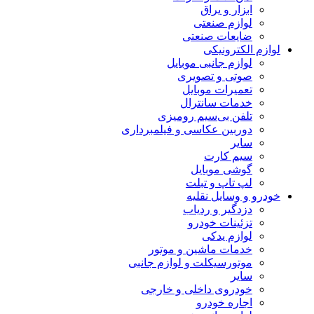
ابزار و یراق
لوازم صنعتی
ضایعات صنعتی
لوازم الکترونیکی
لوازم جانبی موبایل
صوتی و تصویری
تعمیرات موبایل
خدمات سانترال
تلفن بی‌سیم رومیزی
دوربین عکاسی و فیلمبرداری
سایر
سیم کارت
گوشی موبایل
لپ تاپ و تبلت
خودرو و وسایل نقلیه
دزدگیر و ردیاب
تزئینات خودرو
لوازم یدکی
خدمات ماشین و موتور
موتورسیکلت و لوازم جانبی
سایر
خودروی داخلی و خارجی
اجاره خودرو