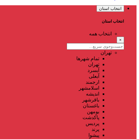
انتخاب استان
انتخاب استان
انتخاب همه
×
تهران
تمام شهر‌ها
تهران
آبسرد
آبعلی
ارجمند
اسلامشهر
اندیشه
باقرشهر
باغستان
بومهن
پاکدشت
پردیس
پرند
پیشوا