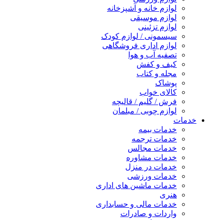
لوازم خانه و آشپزخانه
لوازم موسیقی
لوازم تزئینی
سیسمونی / لوازم کودک
لوازم اداری فروشگاهی
تصفیه آب و هوا
کیف و کفش
مجله و کتاب
پوشاک
کالای خواب
فرش / گلیم / قالیچه
لوازم چوبی / مبلمان
خدمات
خدمات بیمه
خدمات ترجمه
خدمات مجالس
خدمات مشاوره
خدمات در منزل
خدمات ورزشی
خدمات ماشین های اداری
هنری
خدمات مالی و حسابداری
واردات و صادرات