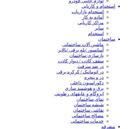
لوازم جانبی خودرو
استخدام و کاریابی
استخدام بازاریاب
آماده به کار
مراکز کاریابی
سایر
استخدام
ساختمان
ماشین آلات ساختمانی
آسانسور /پله برقی /بالابر
بازسازی ساختمان
سقف کاذب / دیوار کاذب
در ضد سرقت
در اتوماتیک / کرکره برقی
در و پنجره
دکوراسیون داخلی
برق و هوشمند سازی
ایزوگام و عایقهای رطوبتی
نمای ساختمان
شیشه ساختمان
نقاشی ساختمان
مصالح ساختمانی
خدمات ساختمانی
متفرقه