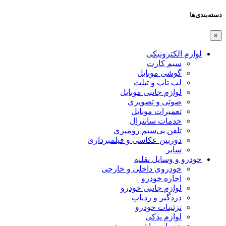
دسته‌بندی‌ها
×
لوازم الکترونیکی
سیم کارت
گوشی موبایل
لپ تاپ و تبلت
لوازم جانبی موبایل
صوتی و تصویری
تعمیرات موبایل
خدمات سانترال
تلفن بی‌سیم رومیزی
دوربین عکاسی و فیلمبرداری
سایر
خودرو و وسایل نقلیه
خودروی داخلی و خارجی
اجاره خودرو
لوازم جانبی خودرو
دزدگیر و ردیاب
تزئینات خودرو
لوازم یدکی