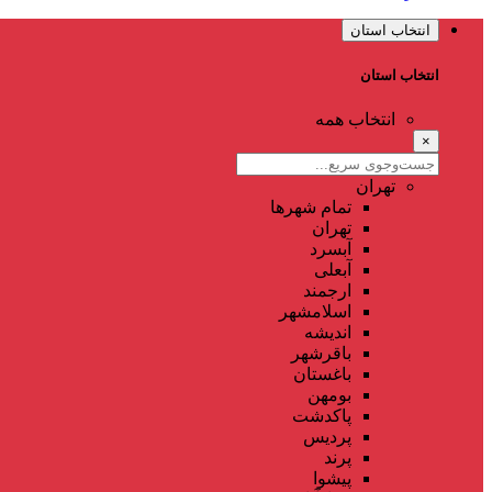
انتخاب استان
انتخاب استان
انتخاب همه
×
تهران
تمام شهر‌ها
تهران
آبسرد
آبعلی
ارجمند
اسلامشهر
اندیشه
باقرشهر
باغستان
بومهن
پاکدشت
پردیس
پرند
پیشوا