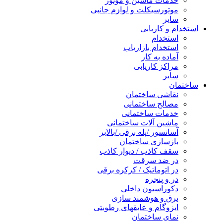
خدمات ماشین و موتور
موتورسیکلت و لوازم جانبی
سایر
استخدام و کاریابی
استخدام
استخدام بازاریاب
آماده به کار
مراکز کاریابی
سایر
ساختمان
نقاشی ساختمان
مصالح ساختمانی
خدمات ساختمانی
ماشین آلات ساختمانی
آسانسور /پله برقی /بالابر
بازسازی ساختمان
سقف کاذب / دیوار کاذب
در ضد سرقت
در اتوماتیک / کرکره برقی
در و پنجره
دکوراسیون داخلی
برق و هوشمند سازی
ایزوگام و عایقهای رطوبتی
نمای ساختمان