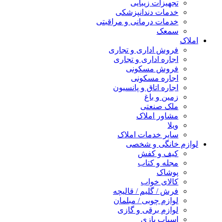
تجهیزات زیبایی
خدمات دندانپزشکی
خدمات درمانی و مراقبتی
سمعک
املاک
فروش اداری و تجاری
اجاره اداری و تجاری
فروش مسکونی
اجاره مسکونی
اجاره اتاق و پانسیون
زمین و باغ
ملک صنعتی
مشاور املاک
ویلا
سایر خدمات املاک
لوازم خانگی و شخصی
کیف و کفش
مجله و کتاب
پوشاک
کالای خواب
فرش / گلیم / قالیچه
لوازم چوبی / مبلمان
لوازم برقی و گازی
اسباب بازی