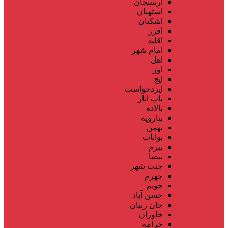
ارسنجان
استهبان
اشکنان
افزر
اقلید
امام شهر
اهل
اوز
ایج
ایزدخواست
باب انار
بالاده
بنارویه
بهمن
بوانات
بیرم
بیضا
جنت شهر
جهرم
جویم
حسن آباد
خان زنیان
خاوران
خرامه