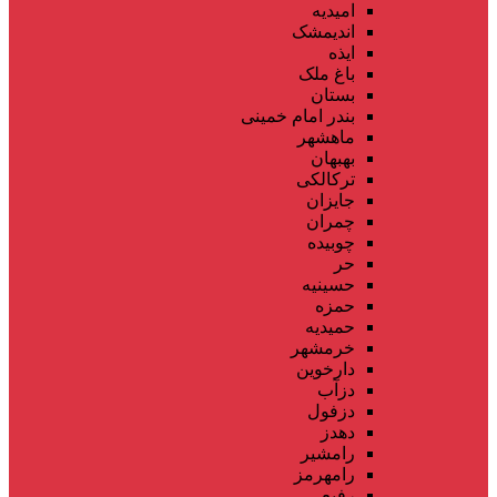
امیدیه
اندیمشک
ایذه
باغ ملک
بستان
بندر امام خمینی
ماهشهر
بهبهان
ترکالکی
جایزان
چمران
چوبیده
حر
حسینیه
حمزه
حمیدیه
خرمشهر
دارخوین
دزآب
دزفول
دهدز
رامشیر
رامهرمز
رفیع