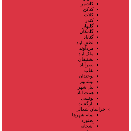
کاشمر
کدکن
کلات
کندر
گلبهار
گلمکان
گناباد
لطف آباد
مزدآوند
ملک آباد
نشتیفان
نصرآباد
نقاب
نوخندان
نیشابور
نیل شهر
همت آباد
یونسی
بازگشت
خراسان شمالی
تمام شهر‌ها
بجنورد
آشخانه