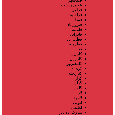
صفاشهر
علامرودشت
فدامی
فراشبند
فسا
فیروزآباد
قائمیه
قادرآباد
قطب آباد
قطرویه
قیر
کارزین
کازرون
کامفیروز
کره ای
کنارتخته
کوار
گراش
گله دار
لار
لامرد
لپویی
لطیفی
مبارک آباد دیز