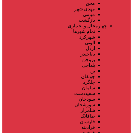
مجن
مهدی شهر
میامی
بازگشت
چهارمحال و بختیاری
تمام شهر‌ها
شهرکرد
آلونی
اردل
باباحیدر
بروجن
بلداجی
بن
جونقان
چلگرد
سامان
سفیددشت
سودجان
سورشجان
شلمزار
طاقانک
فارسان
فرادبنه
فرخ شهر