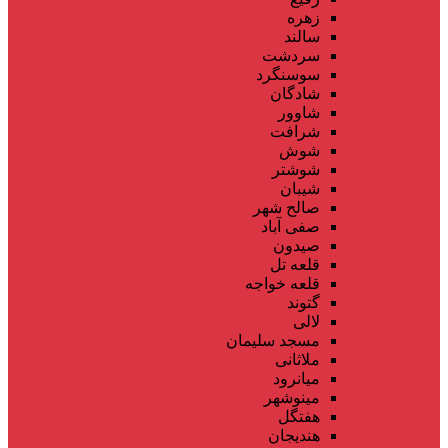
زهره
سالند
سردشت
سوسنگرد
شادگان
شاوور
شرافت
شوش
شوشتر
شیبان
صالح شهر
صفی آباد
صیدون
قلعه تل
قلعه خواجه
گتوند
لالی
مسجد سلیمان
ملاثانی
میانرود
مینوشهر
هفتگل
هندیجان