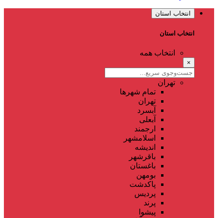
انتخاب استان
انتخاب استان
انتخاب همه
×
تهران
تمام شهر‌ها
تهران
آبسرد
آبعلی
ارجمند
اسلامشهر
اندیشه
باقرشهر
باغستان
بومهن
پاکدشت
پردیس
پرند
پیشوا