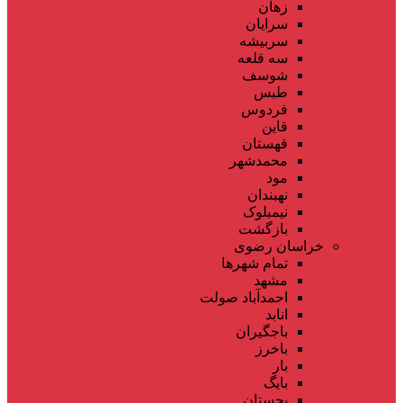
زهان
سرایان
سربیشه
سه قلعه
شوسف
طبس
فردوس
قاین
قهستان
محمدشهر
مود
نهبندان
نیمبلوک
بازگشت
خراسان رضوی
تمام شهر‌ها
مشهد
احمدآباد صولت
انابد
باجگیران
باخرز
بار
بایگ
بجستان