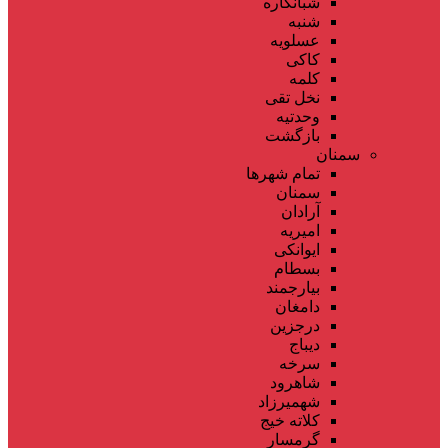
شبانکاره
شنبه
عسلویه
کاکی
کلمه
نخل تقی
وحدتیه
بازگشت
سمنان
تمام شهر‌ها
سمنان
آرادان
امیریه
ایوانکی
بسطام
بیارجمند
دامغان
درجزین
دیباج
سرخه
شاهرود
شهمیرزاد
کلاته خیج
گرمسار