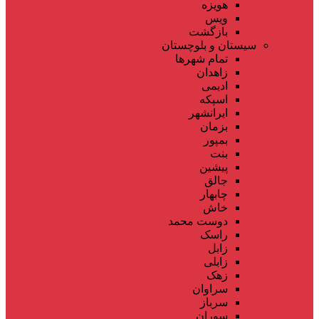
هویزه
ویس
بازگشت
سیستان و بلوچستان
تمام شهر‌ها
زاهدان
ادیمی
اسپکه
ایرانشهر
بزمان
بمپور
بنت
پیشین
جالق
چابهار
خاش
دوست محمد
راسک
زابل
زابلی
زهک
سراوان
سرباز
سوران