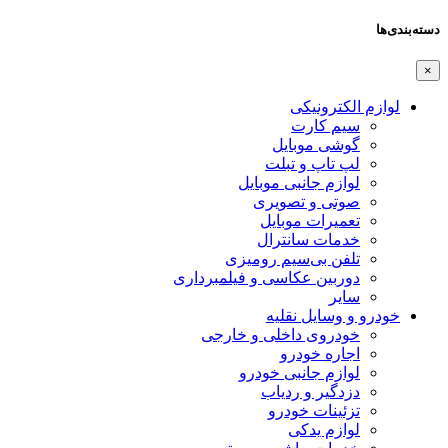
دسته‌بندی‌ها
×
لوازم الکترونیکی
سیم کارت
گوشی موبایل
لپ تاپ و تبلت
لوازم جانبی موبایل
صوتی و تصویری
تعمیرات موبایل
خدمات سانترال
تلفن بی‌سیم رومیزی
دوربین عکاسی و فیلمبرداری
سایر
خودرو و وسایل نقلیه
خودروی داخلی و خارجی
اجاره خودرو
لوازم جانبی خودرو
دزدگیر و ردیاب
تزئینات خودرو
لوازم یدکی