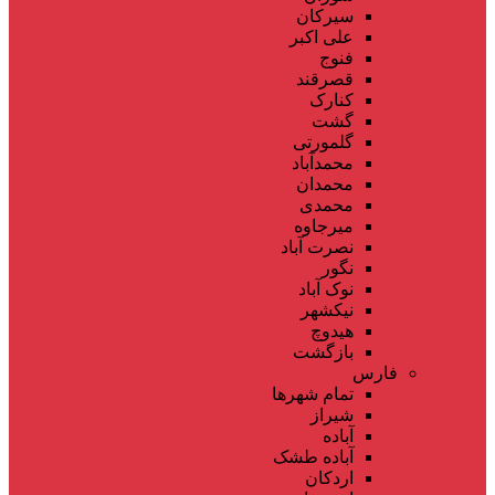
سیرکان
علی اکبر
فنوج
قصرقند
کنارک
گشت
گلمورتی
محمدآباد
محمدان
محمدی
میرجاوه
نصرت آباد
نگور
نوک آباد
نیکشهر
هیدوچ
بازگشت
فارس
تمام شهر‌ها
شیراز
آباده
آباده طشک
اردکان