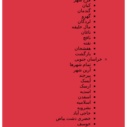
کیان
گندمان
گهرو
لردگان
مال خلیفه
ناغان
نافچ
نقنه
هفشجان
بازگشت
خراسان جنوبی
تمام شهر‌ها
آرین شهر
بیرجند
آیسک
ارسک
اسدیه
اسفدن
اسلامیه
بشرویه
حاجی آباد
خضری دشت بیاض
خوسف