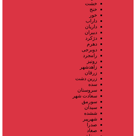
خشت
خنج
خور
داراب
داریان
دبیران
دژکرد
دهرم
دوبرجی
رامجرد
رونیز
زاهدشهر
زرقان
زرین دشت
سده
سروستان
سعادت شهر
سورمق
سیدان
ششده
شهرپیر
صدرا
صغاد