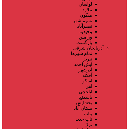
لواسان
ملارد
میگون
نسیم شهر
نصیرآباد
وحیدیه
ورامین
بازگشت
آذربایجان شرقی
تمام شهر‌ها
تبریز
آبش احمد
آذرشهر
آقکند
اسکو
اهر
ایلخچی
باسمنج
بخشایش
بستان آباد
بناب
ناب جدید
ترک