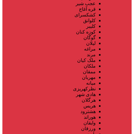
عجب شیر
قره آغاج
کشکسرای
کلوانق
کلیبر
کوزه کنان
گوگان
لیلان
مراغه
مرند
ملک کیان
ملکان
ممقان
مهربان
میانه
نظرکهریزی
هادی شهر
هرگلان
هریس
هشترود
هوراند
وایقان
ورزقان