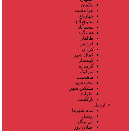
تنکمان
تهراندشت
چهارباغ
ساوجبلاغ
سعیدآباد
هشتگرد
طالقان
فردیس
کردان
کمال شهر
کوهسار
گرمدره
مارلیک
ماهدشت
محمدشهر
مشکین شهر
نظرآباد
بازگشت
اردبیل
تمام شهر‌ها
اردبیل
آبی بیگلو
اصلان دوز