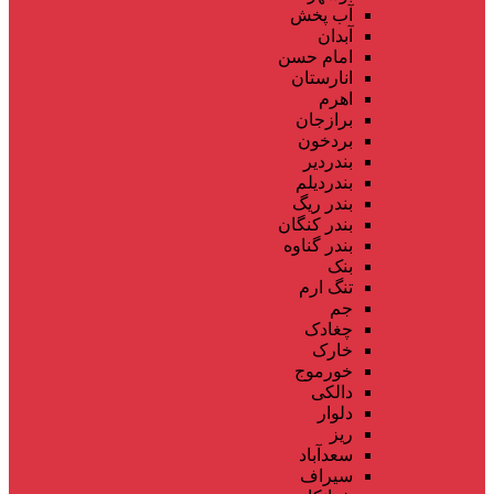
آب پخش
آبدان
امام حسن
انارستان
اهرم
برازجان
بردخون
بندردیر
بندردیلم
بندر ریگ
بندر کنگان
بندر گناوه
بنک
تنگ ارم
جم
چغادک
خارک
خورموج
دالکی
دلوار
ریز
سعدآباد
سیراف