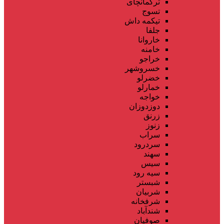
ترکمانچای
تسوج
تیکمه داش
جلفا
خاروانا
خامنه
خراجو
خسروشهر
خضرلو
خمارلو
خواجه
دوزدوزان
زرنق
زنوز
سراب
سردرود
سهند
سیس
سیه رود
شبستر
شربیان
شرفخانه
شندآباد
صوفیان