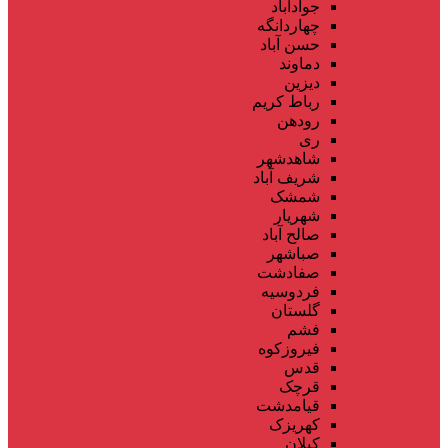
جوادآباد
چهاردانگه
حسن آباد
دماوند
دیزین
رباط کریم
رودهن
ری
شاهدشهر
شریف آباد
شمشک
شهریار
صالح آباد
صباشهر
صفادشت
فردوسیه
گلستان
فشم
فیروزکوه
قدس
قرچک
قیامدشت
کهریزک
کیلان