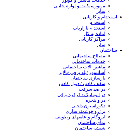
خدمات ماشین و موتور
موتورسیکلت و لوازم جانبی
سایر
استخدام و کاریابی
استخدام
استخدام بازاریاب
آماده به کار
مراکز کاریابی
سایر
ساختمان
مصالح ساختمانی
خدمات ساختمانی
ماشین آلات ساختمانی
آسانسور /پله برقی /بالابر
بازسازی ساختمان
سقف کاذب / دیوار کاذب
در ضد سرقت
در اتوماتیک / کرکره برقی
در و پنجره
دکوراسیون داخلی
برق و هوشمند سازی
ایزوگام و عایقهای رطوبتی
نمای ساختمان
شیشه ساختمان