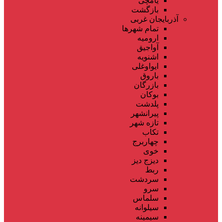
یامچی
بازگشت
آذربایجان غربی
تمام شهر‌ها
ارومیه
آواجیق
اشنویه
ایواوغلی
باروق
بازرگان
بوکان
پلدشت
پیرانشهر
تازه شهر
تکاب
چهاربرج
خوی
دیزج دیز
ربط
سردشت
سرو
سلماس
سیلوانه
سیمینه