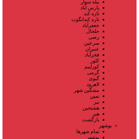
بیله سوار
پارس آباد
تازه کند
تازه کندانگوت
جعفرآباد
خلخال
رضی
سرعین
عنبران
فخرآباد
کلور
کوراییم
گرمی
گیوی
لاهرود
مشگین شهر
نمین
نیر
هشتجین
هیر
بازگشت
بوشهر
تمام شهر‌ها
بوشهر