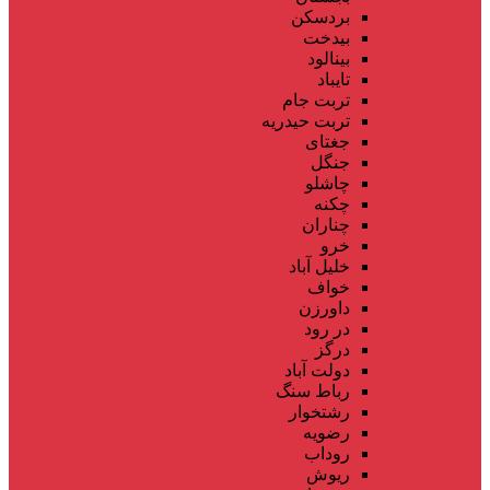
بردسکن
بیدخت
بینالود
تایباد
تربت جام
تربت حیدریه
جغتای
جنگل
چاشلو
چکنه
چناران
خرو
خلیل آباد
خواف
داورزن
در رود
درگز
دولت آباد
رباط سنگ
رشتخوار
رضویه
روداب
ریوش