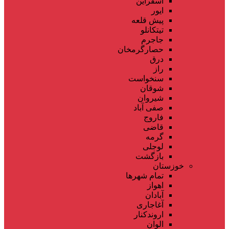
اسفراین
ایور
پیش قلعه
تیتکانلو
جاجرم
حصارگرمخان
درق
راز
سنخواست
شوقان
شیروان
صفی آباد
فاروج
قاضی
گرمه
لوجلی
بازگشت
خوزستان
تمام شهر‌ها
اهواز
آبادان
آغاجاری
اروندکنار
الوان