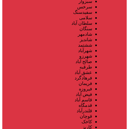
سبزوار
سرخس
سفیدسنگ
سلامی
سلطان آباد
سنگان
شادمهر
شاندیز
ششتمد
شهرآباد
شهرزو
صالح آباد
طرقبه
عشق آباد
فرهادگرد
فریمان
فیروزه
فیض آباد
قاسم آباد
قدمگاه
قلندرآباد
قوچان
کاخک
کاریز