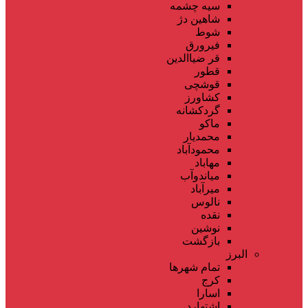
سیه چشمه
شاهین دژ
شوط
فیرورق
قر ضیاالدین
قطور
قوشچی
کشاورز
گردکشانه
ماکو
محمدیار
محمودآباد
مهاباد
میاندوآب
میرآباد
نالوس
نقده
نوشین
بازگشت
البرز
تمام شهر‌ها
کرج
اسارا
اشتهارد