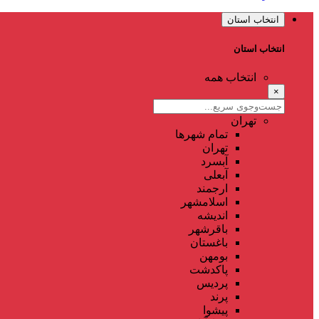
انتخاب استان
انتخاب استان
انتخاب همه
×
تهران
تمام شهر‌ها
تهران
آبسرد
آبعلی
ارجمند
اسلامشهر
اندیشه
باقرشهر
باغستان
بومهن
پاکدشت
پردیس
پرند
پیشوا