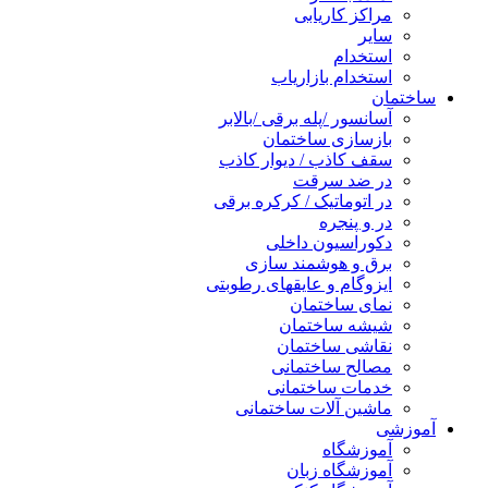
مراکز کاریابی
سایر
استخدام
استخدام بازاریاب
ساختمان
آسانسور /پله برقی /بالابر
بازسازی ساختمان
سقف کاذب / دیوار کاذب
در ضد سرقت
در اتوماتیک / کرکره برقی
در و پنجره
دکوراسیون داخلی
برق و هوشمند سازی
ایزوگام و عایقهای رطوبتی
نمای ساختمان
شیشه ساختمان
نقاشی ساختمان
مصالح ساختمانی
خدمات ساختمانی
ماشین آلات ساختمانی
آموزشی
آموزشگاه
آموزشگاه زبان