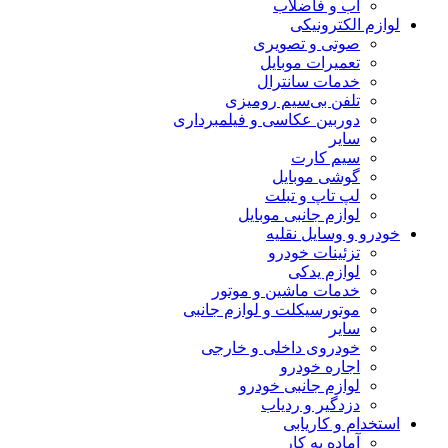
آب و فاضلاب
لوازم الکترونیکی
صوتی و تصویری
تعمیرات موبایل
خدمات سانترال
تلفن بی‌سیم رومیزی
دوربین عکاسی و فیلمبرداری
سایر
سیم کارت
گوشی موبایل
لپ تاپ و تبلت
لوازم جانبی موبایل
خودرو و وسایل نقلیه
تزئینات خودرو
لوازم یدکی
خدمات ماشین و موتور
موتورسیکلت و لوازم جانبی
سایر
خودروی داخلی و خارجی
اجاره خودرو
لوازم جانبی خودرو
دزدگیر و ردیاب
استخدام و کاریابی
آماده به کار