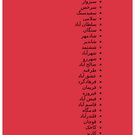
سبزوار
سرخس
سفیدسنگ
سلامی
سلطان آباد
سنگان
شادمهر
شاندیز
ششتمد
شهرآباد
شهرزو
صالح آباد
طرقبه
عشق آباد
فرهادگرد
فریمان
فیروزه
فیض آباد
قاسم آباد
قدمگاه
قلندرآباد
قوچان
کاخک
کاریز