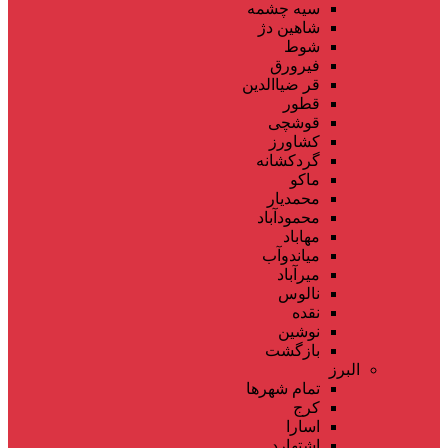
سیه چشمه
شاهین دژ
شوط
فیرورق
قر ضیاالدین
قطور
قوشچی
کشاورز
گردکشانه
ماکو
محمدیار
محمودآباد
مهاباد
میاندوآب
میرآباد
نالوس
نقده
نوشین
بازگشت
البرز
تمام شهر‌ها
کرج
اسارا
اشتهارد