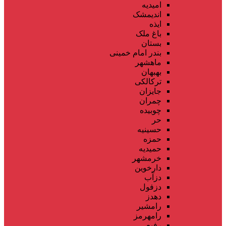
امیدیه
اندیمشک
ایذه
باغ ملک
بستان
بندر امام خمینی
ماهشهر
بهبهان
ترکالکی
جایزان
چمران
چوبیده
حر
حسینیه
حمزه
حمیدیه
خرمشهر
دارخوین
دزآب
دزفول
دهدز
رامشیر
رامهرمز
رفیع