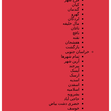
کیان
گندمان
گهرو
لردگان
مال خلیفه
ناغان
نافچ
نقنه
هفشجان
بازگشت
خراسان جنوبی
تمام شهر‌ها
آرین شهر
بیرجند
آیسک
ارسک
اسدیه
اسفدن
اسلامیه
بشرویه
حاجی آباد
خضری دشت بیاض
خوسف