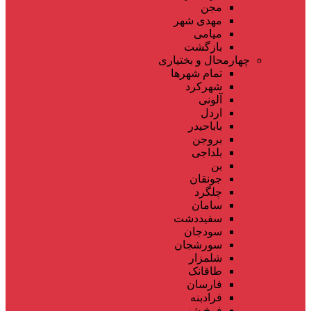
مجن
مهدی شهر
میامی
بازگشت
چهارمحال و بختیاری
تمام شهر‌ها
شهرکرد
آلونی
اردل
باباحیدر
بروجن
بلداجی
بن
جونقان
چلگرد
سامان
سفیددشت
سودجان
سورشجان
شلمزار
طاقانک
فارسان
فرادبنه
فرخ شهر