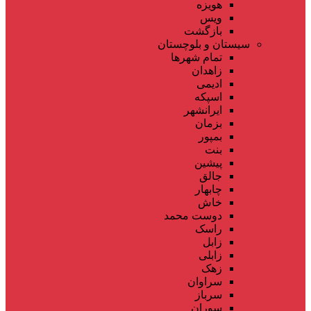
هویزه
ویس
بازگشت
سیستان و بلوچستان
تمام شهر‌ها
زاهدان
ادیمی
اسپکه
ایرانشهر
بزمان
بمپور
بنت
پیشین
جالق
چابهار
خاش
دوست محمد
راسک
زابل
زابلی
زهک
سراوان
سرباز
سوران