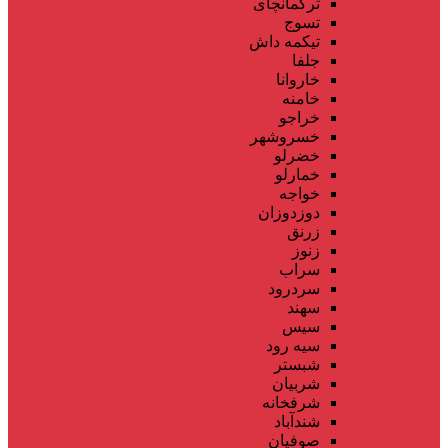
ترکمانچای
تسوج
تیکمه داش
جلفا
خاروانا
خامنه
خراجو
خسروشهر
خضرلو
خمارلو
خواجه
دوزدوزان
زرنق
زنوز
سراب
سردرود
سهند
سیس
سیه رود
شبستر
شربیان
شرفخانه
شندآباد
صوفیان