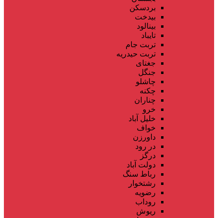
بردسکن
بیدخت
بینالود
تایباد
تربت جام
تربت حیدریه
جغتای
جنگل
چاشلو
چکنه
چناران
خرو
خلیل آباد
خواف
داورزن
در رود
درگز
دولت آباد
رباط سنگ
رشتخوار
رضویه
روداب
ریوش