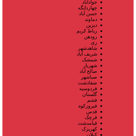
جوادآباد
چهاردانگه
حسن آباد
دماوند
دیزین
رباط کریم
رودهن
ری
شاهدشهر
شریف آباد
شمشک
شهریار
صالح آباد
صباشهر
صفادشت
فردوسیه
گلستان
فشم
فیروزکوه
قدس
قرچک
قیامدشت
کهریزک
کیلان