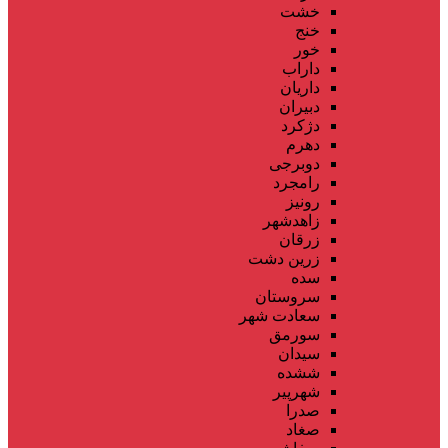
خشت
خنج
خور
داراب
داریان
دبیران
دژکرد
دهرم
دوبرجی
رامجرد
رونیز
زاهدشهر
زرقان
زرین دشت
سده
سروستان
سعادت شهر
سورمق
سیدان
ششده
شهرپیر
صدرا
صغاد