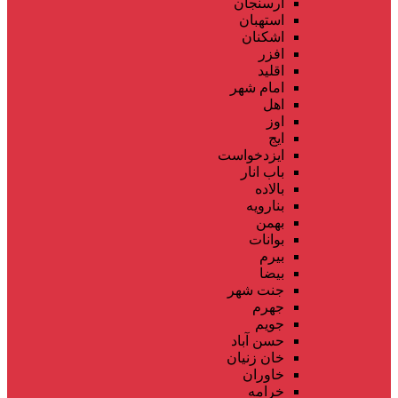
ارسنجان
استهبان
اشکنان
افزر
اقلید
امام شهر
اهل
اوز
ایج
ایزدخواست
باب انار
بالاده
بنارویه
بهمن
بوانات
بیرم
بیضا
جنت شهر
جهرم
جویم
حسن آباد
خان زنیان
خاوران
خرامه