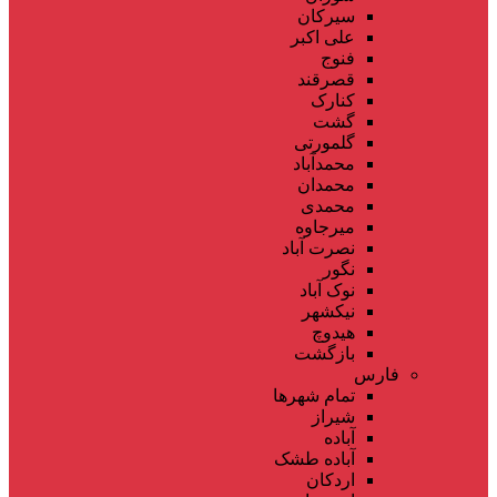
سیرکان
علی اکبر
فنوج
قصرقند
کنارک
گشت
گلمورتی
محمدآباد
محمدان
محمدی
میرجاوه
نصرت آباد
نگور
نوک آباد
نیکشهر
هیدوچ
بازگشت
فارس
تمام شهر‌ها
شیراز
آباده
آباده طشک
اردکان