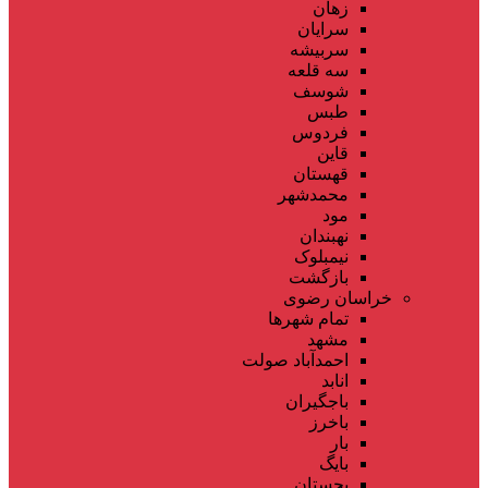
زهان
سرایان
سربیشه
سه قلعه
شوسف
طبس
فردوس
قاین
قهستان
محمدشهر
مود
نهبندان
نیمبلوک
بازگشت
خراسان رضوی
تمام شهر‌ها
مشهد
احمدآباد صولت
انابد
باجگیران
باخرز
بار
بایگ
بجستان