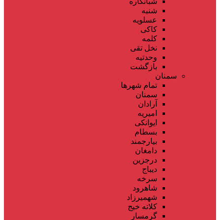
شبانکاره
شنبه
عسلویه
کاکی
کلمه
نخل تقی
وحدتیه
بازگشت
سمنان
تمام شهر‌ها
سمنان
آرادان
امیریه
ایوانکی
بسطام
بیارجمند
دامغان
درجزین
دیباج
سرخه
شاهرود
شهمیرزاد
کلاته خیج
گرمسار