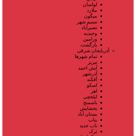
لواسان
ملارد
میگون
نسیم شهر
نصیرآباد
وحیدیه
ورامین
بازگشت
آذربایجان شرقی
تمام شهر‌ها
تبریز
آبش احمد
آذرشهر
آقکند
اسکو
اهر
ایلخچی
باسمنج
بخشایش
بستان آباد
بناب
ناب جدید
ترک