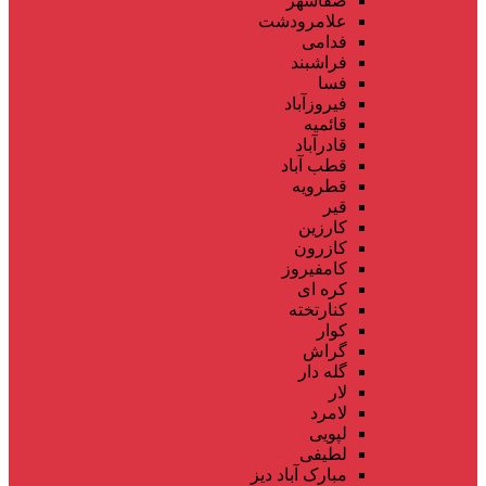
صفاشهر
علامرودشت
فدامی
فراشبند
فسا
فیروزآباد
قائمیه
قادرآباد
قطب آباد
قطرویه
قیر
کارزین
کازرون
کامفیروز
کره ای
کنارتخته
کوار
گراش
گله دار
لار
لامرد
لپویی
لطیفی
مبارک آباد دیز