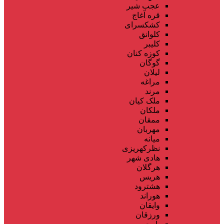
عجب شیر
قره آغاج
کشکسرای
کلوانق
کلیبر
کوزه کنان
گوگان
لیلان
مراغه
مرند
ملک کیان
ملکان
ممقان
مهربان
میانه
نظرکهریزی
هادی شهر
هرگلان
هریس
هشترود
هوراند
وایقان
ورزقان