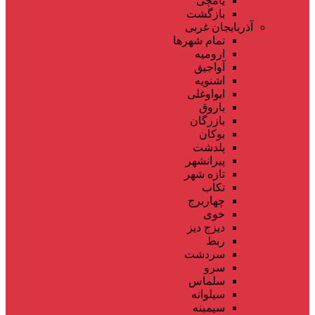
یامچی
بازگشت
آذربایجان غربی
تمام شهر‌ها
ارومیه
آواجیق
اشنویه
ایواوغلی
باروق
بازرگان
بوکان
پلدشت
پیرانشهر
تازه شهر
تکاب
چهاربرج
خوی
دیزج دیز
ربط
سردشت
سرو
سلماس
سیلوانه
سیمینه