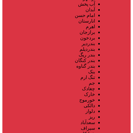
آب پخش
آبدان
امام حسن
انارستان
اهرم
برازجان
بردخون
بندردیر
بندردیلم
بندر ریگ
بندر کنگان
بندر گناوه
بنک
تنگ ارم
جم
چغادک
خارک
خورموج
دالکی
دلوار
ریز
سعدآباد
سیراف