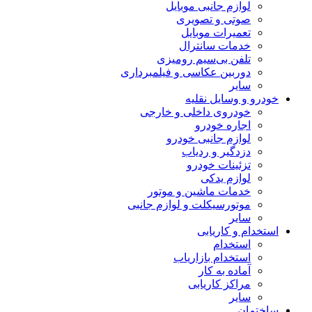
لوازم جانبی موبایل
صوتی و تصویری
تعمیرات موبایل
خدمات سانترال
تلفن بی‌سیم رومیزی
دوربین عکاسی و فیلمبرداری
سایر
خودرو و وسایل نقلیه
خودروی داخلی و خارجی
اجاره خودرو
لوازم جانبی خودرو
دزدگیر و ردیاب
تزئینات خودرو
لوازم یدکی
خدمات ماشین و موتور
موتورسیکلت و لوازم جانبی
سایر
استخدام و کاریابی
استخدام
استخدام بازاریاب
آماده به کار
مراکز کاریابی
سایر
ساختمان