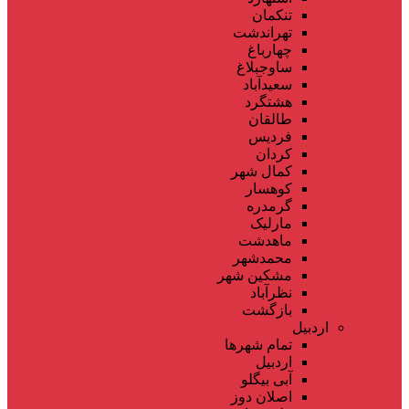
تنکمان
تهراندشت
چهارباغ
ساوجبلاغ
سعیدآباد
هشتگرد
طالقان
فردیس
کردان
کمال شهر
کوهسار
گرمدره
مارلیک
ماهدشت
محمدشهر
مشکین شهر
نظرآباد
بازگشت
اردبیل
تمام شهر‌ها
اردبیل
آبی بیگلو
اصلان دوز