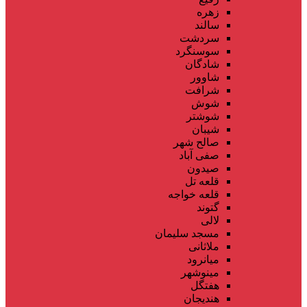
زهره
سالند
سردشت
سوسنگرد
شادگان
شاوور
شرافت
شوش
شوشتر
شیبان
صالح شهر
صفی آباد
صیدون
قلعه تل
قلعه خواجه
گتوند
لالی
مسجد سلیمان
ملاثانی
میانرود
مینوشهر
هفتگل
هندیجان