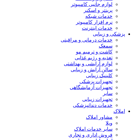
لوازم جانبی کامپیوتر
پرینتر و اسکنر
خدمات شبکه
نرم افزار کامپیوتر
خدمات اینترنت
پزشکی و زیبایی
خدمات درمانی و مراقبتی
سمعک
کاشت و ترمیم مو
تغذیه و رژیم غذایی
لوازم آرایشی و بهداشتی
سالن آرایش و زیبایی
کلینیک زیبایی
تجهیزات پزشکی
تجهیزات آزمایشگاهی
سایر
تجهیزات زیبایی
خدمات دندانپزشکی
املاک
مشاور املاک
ویلا
سایر خدمات املاک
فروش اداری و تجاری