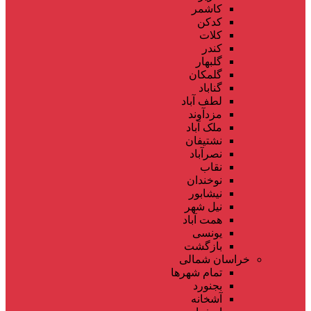
کاشمر
کدکن
کلات
کندر
گلبهار
گلمکان
گناباد
لطف آباد
مزدآوند
ملک آباد
نشتیفان
نصرآباد
نقاب
نوخندان
نیشابور
نیل شهر
همت آباد
یونسی
بازگشت
خراسان شمالی
تمام شهر‌ها
بجنورد
آشخانه