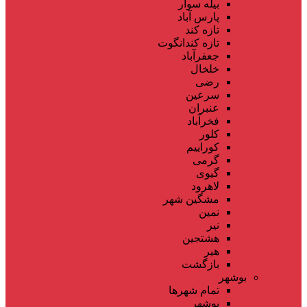
بیله سوار
پارس آباد
تازه کند
تازه کندانگوت
جعفرآباد
خلخال
رضی
سرعین
عنبران
فخرآباد
کلور
کوراییم
گرمی
گیوی
لاهرود
مشگین شهر
نمین
نیر
هشتجین
هیر
بازگشت
بوشهر
تمام شهر‌ها
بوشهر