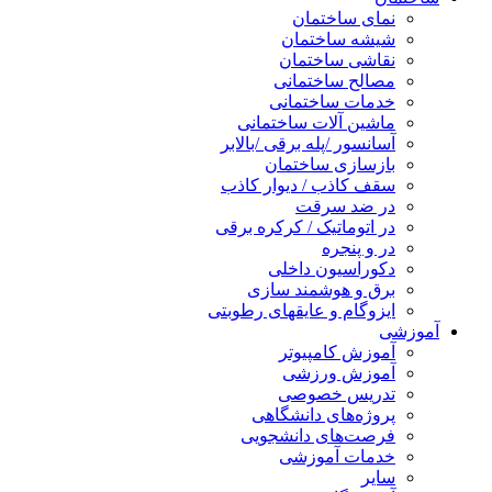
نمای ساختمان
شیشه ساختمان
نقاشی ساختمان
مصالح ساختمانی
خدمات ساختمانی
ماشین آلات ساختمانی
آسانسور /پله برقی /بالابر
بازسازی ساختمان
سقف کاذب / دیوار کاذب
در ضد سرقت
در اتوماتیک / کرکره برقی
در و پنجره
دکوراسیون داخلی
برق و هوشمند سازی
ایزوگام و عایقهای رطوبتی
آموزشی
آموزش کامپیوتر
آموزش ورزشی
تدریس خصوصی
پروژه‌های دانشگاهی
فرصت‌های دانشجویی
خدمات آموزشی
سایر