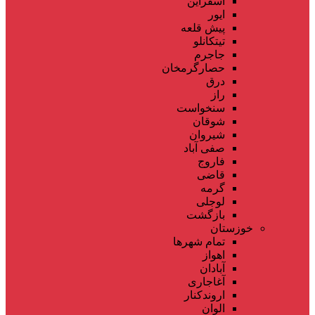
اسفراین
ایور
پیش قلعه
تیتکانلو
جاجرم
حصارگرمخان
درق
راز
سنخواست
شوقان
شیروان
صفی آباد
فاروج
قاضی
گرمه
لوجلی
بازگشت
خوزستان
تمام شهر‌ها
اهواز
آبادان
آغاجاری
اروندکنار
الوان