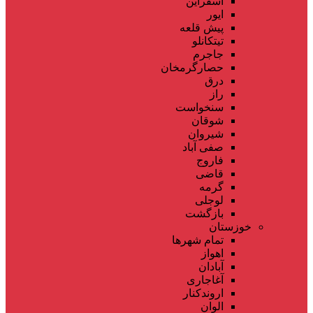
اسفراین
ایور
پیش قلعه
تیتکانلو
جاجرم
حصارگرمخان
درق
راز
سنخواست
شوقان
شیروان
صفی آباد
فاروج
قاضی
گرمه
لوجلی
بازگشت
خوزستان
تمام شهر‌ها
اهواز
آبادان
آغاجاری
اروندکنار
الوان