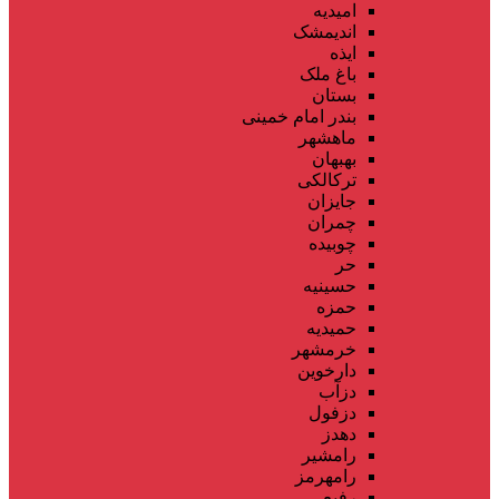
امیدیه
اندیمشک
ایذه
باغ ملک
بستان
بندر امام خمینی
ماهشهر
بهبهان
ترکالکی
جایزان
چمران
چوبیده
حر
حسینیه
حمزه
حمیدیه
خرمشهر
دارخوین
دزآب
دزفول
دهدز
رامشیر
رامهرمز
رفیع