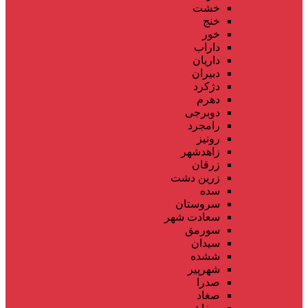
خشت
خنج
خور
داراب
داریان
دبیران
دژکرد
دهرم
دوبرجی
رامجرد
رونیز
زاهدشهر
زرقان
زرین دشت
سده
سروستان
سعادت شهر
سورمق
سیدان
ششده
شهرپیر
صدرا
صغاد