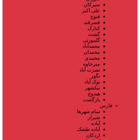
سیرکان
علی اکبر
فنوج
قصرقند
کنارک
گشت
گلمورتی
محمدآباد
محمدان
محمدی
میرجاوه
نصرت آباد
نگور
نوک آباد
نیکشهر
هیدوچ
بازگشت
فارس
تمام شهر‌ها
شیراز
آباده
آباده طشک
اردکان