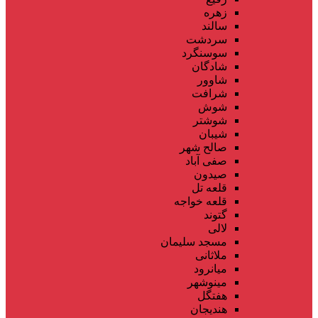
زهره
سالند
سردشت
سوسنگرد
شادگان
شاوور
شرافت
شوش
شوشتر
شیبان
صالح شهر
صفی آباد
صیدون
قلعه تل
قلعه خواجه
گتوند
لالی
مسجد سلیمان
ملاثانی
میانرود
مینوشهر
هفتگل
هندیجان