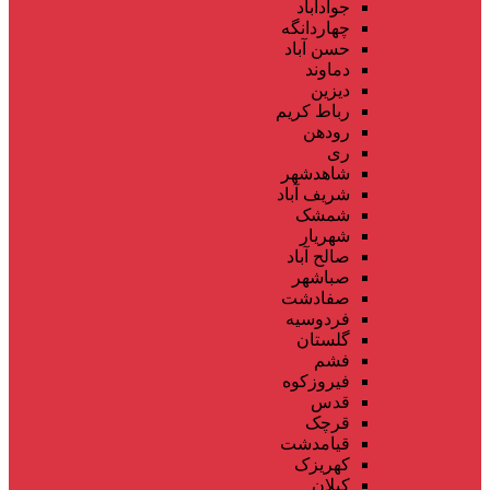
جوادآباد
چهاردانگه
حسن آباد
دماوند
دیزین
رباط کریم
رودهن
ری
شاهدشهر
شریف آباد
شمشک
شهریار
صالح آباد
صباشهر
صفادشت
فردوسیه
گلستان
فشم
فیروزکوه
قدس
قرچک
قیامدشت
کهریزک
کیلان