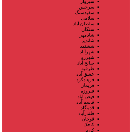
سبزوار
سرخس
سفیدسنگ
سلامی
سلطان آباد
سنگان
شادمهر
شاندیز
ششتمد
شهرآباد
شهرزو
صالح آباد
طرقبه
عشق آباد
فرهادگرد
فریمان
فیروزه
فیض آباد
قاسم آباد
قدمگاه
قلندرآباد
قوچان
کاخک
کاریز