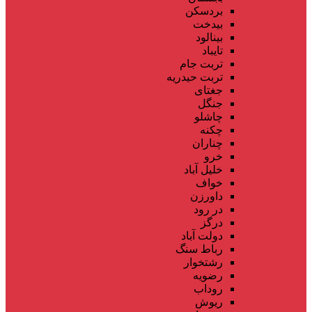
بردسکن
بیدخت
بینالود
تایباد
تربت جام
تربت حیدریه
جغتای
جنگل
چاشلو
چکنه
چناران
خرو
خلیل آباد
خواف
داورزن
در رود
درگز
دولت آباد
رباط سنگ
رشتخوار
رضویه
روداب
ریوش