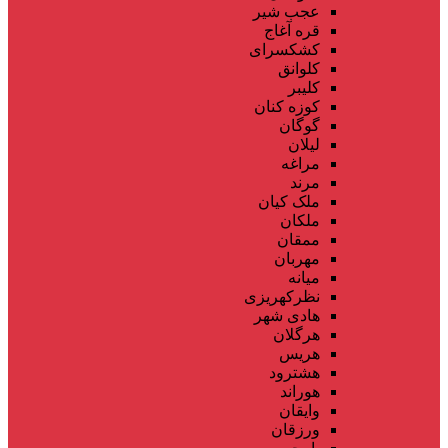
عجب شیر
قره آغاج
کشکسرای
کلوانق
کلیبر
کوزه کنان
گوگان
لیلان
مراغه
مرند
ملک کیان
ملکان
ممقان
مهربان
میانه
نظرکهریزی
هادی شهر
هرگلان
هریس
هشترود
هوراند
وایقان
ورزقان