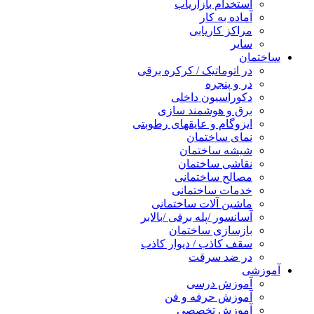
استخدام بازاریاب
آماده به کار
مراکز کاریابی
سایر
ساختمان
در اتوماتیک / کرکره برقی
در و پنجره
دکوراسیون داخلی
برق و هوشمند سازی
ایزوگام و عایقهای رطوبتی
نمای ساختمان
شیشه ساختمان
نقاشی ساختمان
مصالح ساختمانی
خدمات ساختمانی
ماشین آلات ساختمانی
آسانسور /پله برقی /بالابر
بازسازی ساختمان
سقف کاذب / دیوار کاذب
در ضد سرقت
آموزشی
آموزش درسی
آموزش حرفه و فن
آموزش تخصصی