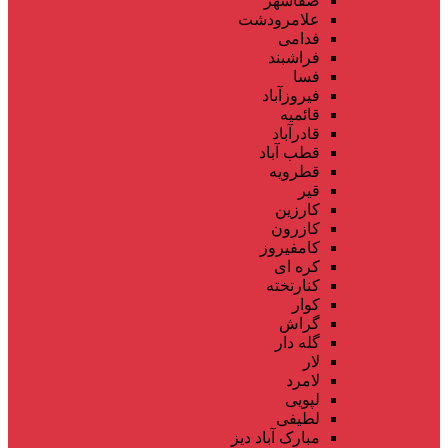
صفاشهر
علامرودشت
فدامی
فراشبند
فسا
فیروزآباد
قائمیه
قادرآباد
قطب آباد
قطرویه
قیر
کارزین
کازرون
کامفیروز
کره ای
کنارتخته
کوار
گراش
گله دار
لار
لامرد
لپویی
لطیفی
مبارک آباد دیز