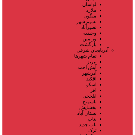
لواسان
ملارد
میگون
نسیم شهر
نصیرآباد
وحیدیه
ورامین
بازگشت
آذربایجان شرقی
تمام شهر‌ها
تبریز
آبش احمد
آذرشهر
آقکند
اسکو
اهر
ایلخچی
باسمنج
بخشایش
بستان آباد
بناب
ناب جدید
ترک