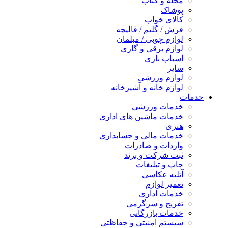
مجله و کتاب
پوشاک
کالای خواب
فرش / گلیم / قالیچه
لوازم چوبی / مبلمان
لوازم برقی و گازی
اسباب بازی
سایر
لوازم ورزشی
لوازم خانه و آشپزخانه
خدمات
خدمات ورزشی
خدمات ماشین های اداری
هنری
خدمات مالی و حسابداری
واردات و صادرات
ثبت شرکت و برند
چاپ و تبلیغات
آتلیه عکاسی
تعمیر لوازم
خدمات اداری
تفریح و سرگرمی
خدمات بازرگانی
سیستم امنیتی و حفاظتی