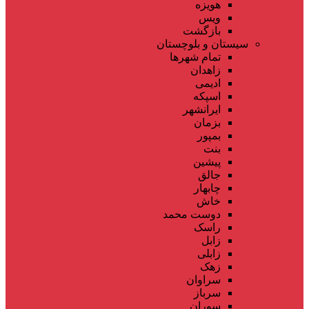
هویزه
ویس
بازگشت
سیستان و بلوچستان
تمام شهر‌ها
زاهدان
ادیمی
اسپکه
ایرانشهر
بزمان
بمپور
بنت
پیشین
جالق
چابهار
خاش
دوست محمد
راسک
زابل
زابلی
زهک
سراوان
سرباز
سوران