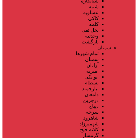
شبانکاره
شنبه
عسلویه
کاکی
کلمه
نخل تقی
وحدتیه
بازگشت
سمنان
تمام شهر‌ها
سمنان
آرادان
امیریه
ایوانکی
بسطام
بیارجمند
دامغان
درجزین
دیباج
سرخه
شاهرود
شهمیرزاد
کلاته خیج
گرمسار