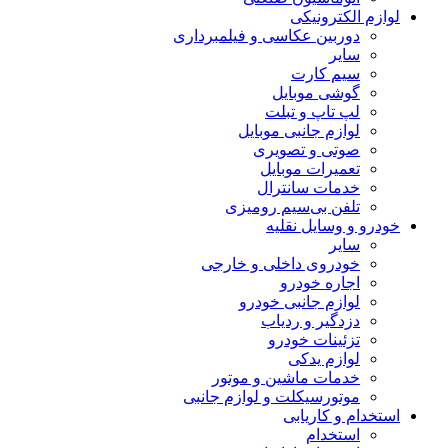
لوازم الکترونیکی
دوربین عکاسی و فیلمبرداری
سایر
سیم کارت
گوشی موبایل
لپ تاپ و تبلت
لوازم جانبی موبایل
صوتی و تصویری
تعمیرات موبایل
خدمات سانترال
تلفن بی‌سیم رومیزی
خودرو و وسایل نقلیه
سایر
خودروی داخلی و خارجی
اجاره خودرو
لوازم جانبی خودرو
دزدگیر و ردیاب
تزئینات خودرو
لوازم یدکی
خدمات ماشین و موتور
موتورسیکلت و لوازم جانبی
استخدام و کاریابی
استخدام