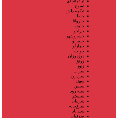
ترکمانچای
تسوج
تیکمه داش
جلفا
خاروانا
خامنه
خراجو
خسروشهر
خضرلو
خمارلو
خواجه
دوزدوزان
زرنق
زنوز
سراب
سردرود
سهند
سیس
سیه رود
شبستر
شربیان
شرفخانه
شندآباد
صوفیان