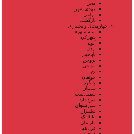
مجن
مهدی شهر
میامی
بازگشت
چهارمحال و بختیاری
تمام شهر‌ها
شهرکرد
آلونی
اردل
باباحیدر
بروجن
بلداجی
بن
جونقان
چلگرد
سامان
سفیددشت
سودجان
سورشجان
شلمزار
طاقانک
فارسان
فرادبنه
فرخ شهر