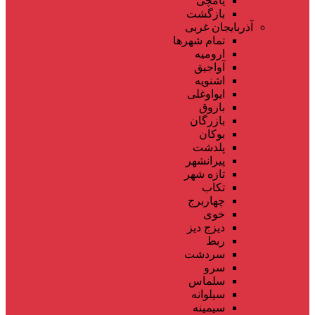
یامچی
بازگشت
آذربایجان غربی
تمام شهر‌ها
ارومیه
آواجیق
اشنویه
ایواوغلی
باروق
بازرگان
بوکان
پلدشت
پیرانشهر
تازه شهر
تکاب
چهاربرج
خوی
دیزج دیز
ربط
سردشت
سرو
سلماس
سیلوانه
سیمینه