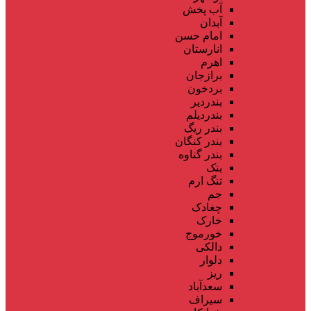
آب پخش
آبدان
امام حسن
انارستان
اهرم
برازجان
بردخون
بندردیر
بندردیلم
بندر ریگ
بندر کنگان
بندر گناوه
بنک
تنگ ارم
جم
چغادک
خارک
خورموج
دالکی
دلوار
ریز
سعدآباد
سیراف