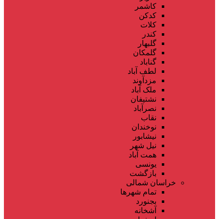
کاشمر
کدکن
کلات
کندر
گلبهار
گلمکان
گناباد
لطف آباد
مزدآوند
ملک آباد
نشتیفان
نصرآباد
نقاب
نوخندان
نیشابور
نیل شهر
همت آباد
یونسی
بازگشت
خراسان شمالی
تمام شهر‌ها
بجنورد
آشخانه