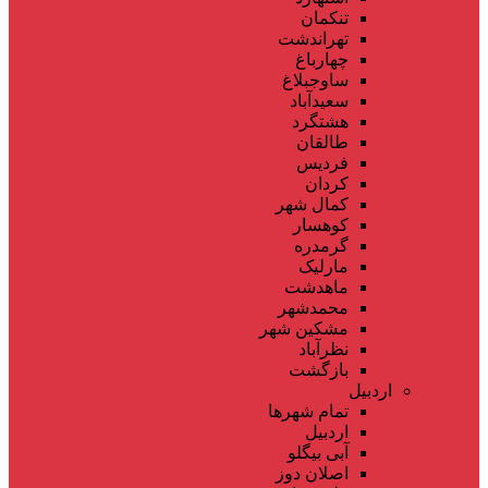
تنکمان
تهراندشت
چهارباغ
ساوجبلاغ
سعیدآباد
هشتگرد
طالقان
فردیس
کردان
کمال شهر
کوهسار
گرمدره
مارلیک
ماهدشت
محمدشهر
مشکین شهر
نظرآباد
بازگشت
اردبیل
تمام شهر‌ها
اردبیل
آبی بیگلو
اصلان دوز