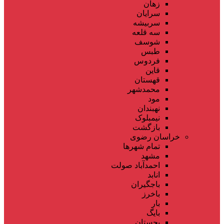
زهان
سرایان
سربیشه
سه قلعه
شوسف
طبس
فردوس
قاین
قهستان
محمدشهر
مود
نهبندان
نیمبلوک
بازگشت
خراسان رضوی
تمام شهر‌ها
مشهد
احمدآباد صولت
انابد
باجگیران
باخرز
بار
بایگ
بجستان