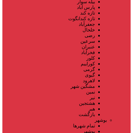
بیله سوار
پارس آباد
تازه کند
تازه کندانگوت
جعفرآباد
خلخال
رضی
سرعین
عنبران
فخرآباد
کلور
کوراییم
گرمی
گیوی
لاهرود
مشگین شهر
نمین
نیر
هشتجین
هیر
بازگشت
بوشهر
تمام شهر‌ها
بوشهر