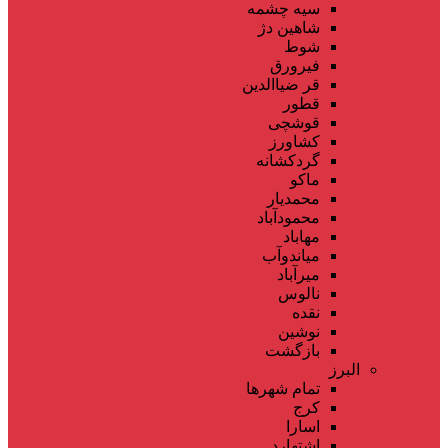
سیه چشمه
شاهین دژ
شوط
فیرورق
قر ضیاالدین
قطور
قوشچی
کشاورز
گردکشانه
ماکو
محمدیار
محمودآباد
مهاباد
میاندوآب
میرآباد
نالوس
نقده
نوشین
بازگشت
البرز
تمام شهر‌ها
کرج
اسارا
اشتهارد