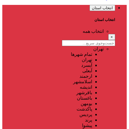
انتخاب استان
انتخاب استان
انتخاب همه
×
تهران
تمام شهر‌ها
تهران
آبسرد
آبعلی
ارجمند
اسلامشهر
اندیشه
باقرشهر
باغستان
بومهن
پاکدشت
پردیس
پرند
پیشوا