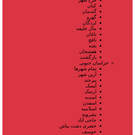
کیان
گندمان
گهرو
لردگان
مال خلیفه
ناغان
نافچ
نقنه
هفشجان
بازگشت
خراسان جنوبی
تمام شهر‌ها
آرین شهر
بیرجند
آیسک
ارسک
اسدیه
اسفدن
اسلامیه
بشرویه
حاجی آباد
خضری دشت بیاض
خوسف