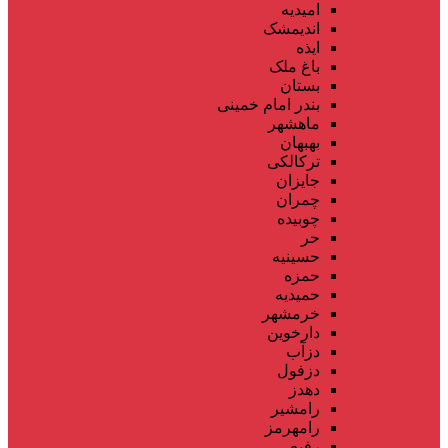
امیدیه
اندیمشک
ایذه
باغ ملک
بستان
بندر امام خمینی
ماهشهر
بهبهان
ترکالکی
جایزان
چمران
چوبیده
حر
حسینیه
حمزه
حمیدیه
خرمشهر
دارخوین
دزآب
دزفول
دهدز
رامشیر
رامهرمز
رفیع