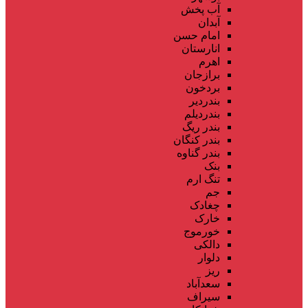
آب پخش
آبدان
امام حسن
انارستان
اهرم
برازجان
بردخون
بندردیر
بندردیلم
بندر ریگ
بندر کنگان
بندر گناوه
بنک
تنگ ارم
جم
چغادک
خارک
خورموج
دالکی
دلوار
ریز
سعدآباد
سیراف