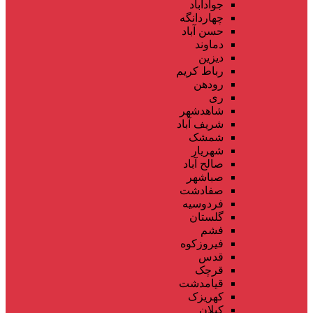
جوادآباد
چهاردانگه
حسن آباد
دماوند
دیزین
رباط کریم
رودهن
ری
شاهدشهر
شریف آباد
شمشک
شهریار
صالح آباد
صباشهر
صفادشت
فردوسیه
گلستان
فشم
فیروزکوه
قدس
قرچک
قیامدشت
کهریزک
کیلان