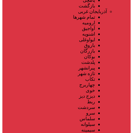
یامچی
بازگشت
آذربایجان غربی
تمام شهر‌ها
ارومیه
آواجیق
اشنویه
ایواوغلی
باروق
بازرگان
بوکان
پلدشت
پیرانشهر
تازه شهر
تکاب
چهاربرج
خوی
دیزج دیز
ربط
سردشت
سرو
سلماس
سیلوانه
سیمینه