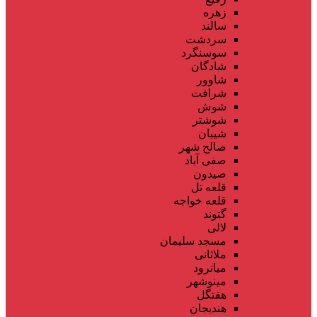
زهره
سالند
سردشت
سوسنگرد
شادگان
شاوور
شرافت
شوش
شوشتر
شیبان
صالح شهر
صفی آباد
صیدون
قلعه تل
قلعه خواجه
گتوند
لالی
مسجد سلیمان
ملاثانی
میانرود
مینوشهر
هفتگل
هندیجان