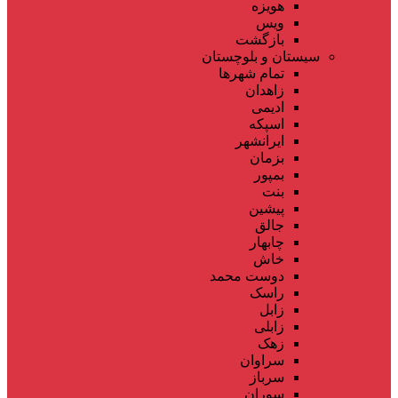
هویزه
ویس
بازگشت
سیستان و بلوچستان
تمام شهر‌ها
زاهدان
ادیمی
اسپکه
ایرانشهر
بزمان
بمپور
بنت
پیشین
جالق
چابهار
خاش
دوست محمد
راسک
زابل
زابلی
زهک
سراوان
سرباز
سوران