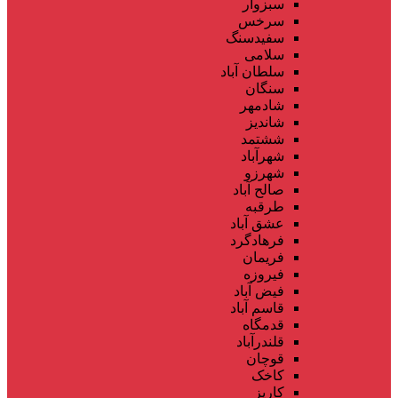
سبزوار
سرخس
سفیدسنگ
سلامی
سلطان آباد
سنگان
شادمهر
شاندیز
ششتمد
شهرآباد
شهرزو
صالح آباد
طرقبه
عشق آباد
فرهادگرد
فریمان
فیروزه
فیض آباد
قاسم آباد
قدمگاه
قلندرآباد
قوچان
کاخک
کاریز