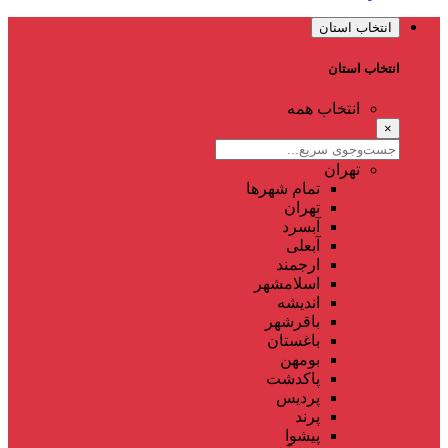
انتخاب استان
انتخاب استان
انتخاب همه
×
تهران
تمام شهر‌ها
تهران
آبسرد
آبعلی
ارجمند
اسلامشهر
اندیشه
باقرشهر
باغستان
بومهن
پاکدشت
پردیس
پرند
پیشوا