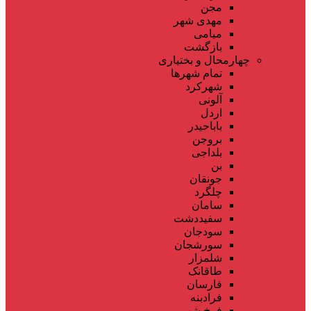
مجن
مهدی شهر
میامی
بازگشت
چهارمحال و بختیاری
تمام شهر‌ها
شهرکرد
آلونی
اردل
باباحیدر
بروجن
بلداجی
بن
جونقان
چلگرد
سامان
سفیددشت
سودجان
سورشجان
شلمزار
طاقانک
فارسان
فرادبنه
فرخ شهر