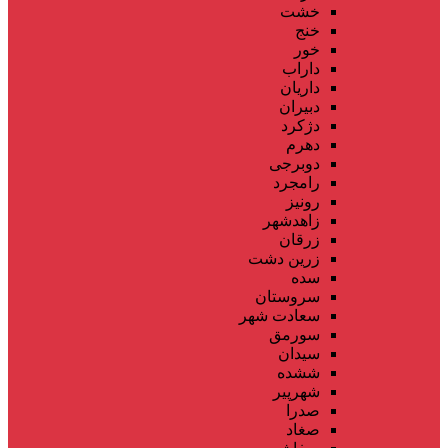
خشت
خنج
خور
داراب
داریان
دبیران
دژکرد
دهرم
دوبرجی
رامجرد
رونیز
زاهدشهر
زرقان
زرین دشت
سده
سروستان
سعادت شهر
سورمق
سیدان
ششده
شهرپیر
صدرا
صغاد