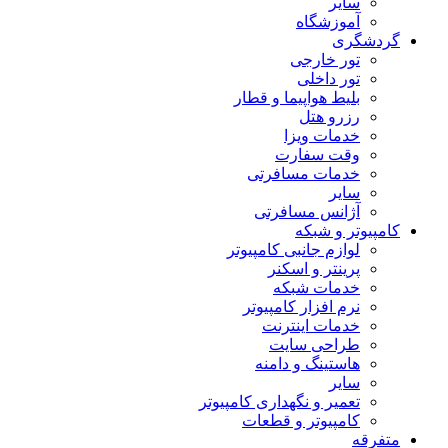
سایر
آموزشگاه
گردشگری
تور خارجی
تور داخلی
بلیط هواپیما و قطار
رزرو هتل
خدمات ویزا
وقت سفارت
خدمات مسافرتی
سایر
آژانس مسافرتی
کامپیوتر و شبکه
لوازم جانبی کامپیوتر
پرینتر و اسکنر
خدمات شبکه
نرم افزار کامپیوتر
خدمات اینترنت
طراحی سایت
هاستینگ و دامنه
سایر
تعمیر و نگهداری کامپیوتر
کامپیوتر و قطعات
متفرقه