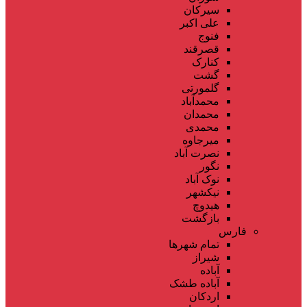
سیرکان
علی اکبر
فنوج
قصرقند
کنارک
گشت
گلمورتی
محمدآباد
محمدان
محمدی
میرجاوه
نصرت آباد
نگور
نوک آباد
نیکشهر
هیدوچ
بازگشت
فارس
تمام شهر‌ها
شیراز
آباده
آباده طشک
اردکان