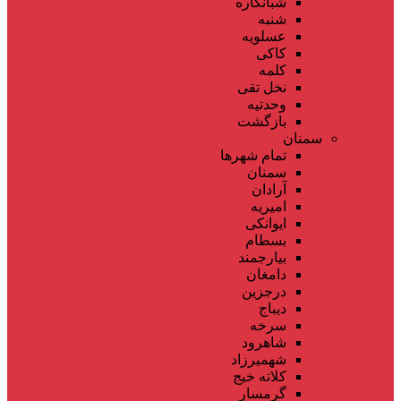
شبانکاره
شنبه
عسلویه
کاکی
کلمه
نخل تقی
وحدتیه
بازگشت
سمنان
تمام شهر‌ها
سمنان
آرادان
امیریه
ایوانکی
بسطام
بیارجمند
دامغان
درجزین
دیباج
سرخه
شاهرود
شهمیرزاد
کلاته خیج
گرمسار