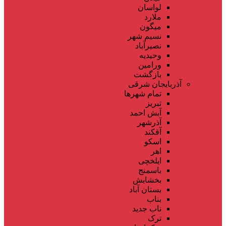
لواسان
ملارد
میگون
نسیم شهر
نصیرآباد
وحیدیه
ورامین
بازگشت
آذربایجان شرقی
تمام شهر‌ها
تبریز
آبش احمد
آذرشهر
آقکند
اسکو
اهر
ایلخچی
باسمنج
بخشایش
بستان آباد
بناب
ناب جدید
ترک