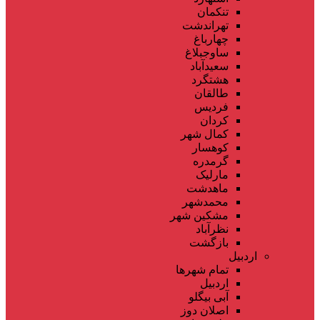
تنکمان
تهراندشت
چهارباغ
ساوجبلاغ
سعیدآباد
هشتگرد
طالقان
فردیس
کردان
کمال شهر
کوهسار
گرمدره
مارلیک
ماهدشت
محمدشهر
مشکین شهر
نظرآباد
بازگشت
اردبیل
تمام شهر‌ها
اردبیل
آبی بیگلو
اصلان دوز