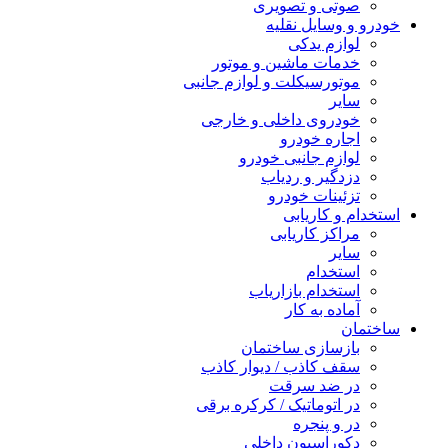
صوتی و تصویری
خودرو و وسایل نقلیه
لوازم یدکی
خدمات ماشین و موتور
موتورسیکلت و لوازم جانبی
سایر
خودروی داخلی و خارجی
اجاره خودرو
لوازم جانبی خودرو
دزدگیر و ردیاب
تزئینات خودرو
استخدام و کاریابی
مراکز کاریابی
سایر
استخدام
استخدام بازاریاب
آماده به کار
ساختمان
بازسازی ساختمان
سقف کاذب / دیوار کاذب
در ضد سرقت
در اتوماتیک / کرکره برقی
در و پنجره
دکوراسیون داخلی