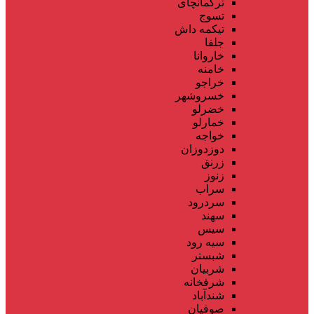
ترکمانچای
تسوج
تیکمه داش
جلفا
خاروانا
خامنه
خراجو
خسروشهر
خضرلو
خمارلو
خواجه
دوزدوزان
زرنق
زنوز
سراب
سردرود
سهند
سیس
سیه رود
شبستر
شربیان
شرفخانه
شندآباد
صوفیان