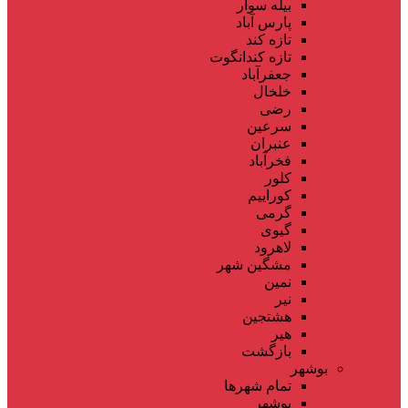
بیله سوار
پارس آباد
تازه کند
تازه کندانگوت
جعفرآباد
خلخال
رضی
سرعین
عنبران
فخرآباد
کلور
کوراییم
گرمی
گیوی
لاهرود
مشگین شهر
نمین
نیر
هشتجین
هیر
بازگشت
بوشهر
تمام شهر‌ها
بوشهر