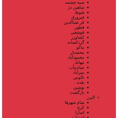
سیه چشمه
شاهین دژ
شوط
فیرورق
قر ضیاالدین
قطور
قوشچی
کشاورز
گردکشانه
ماکو
محمدیار
محمودآباد
مهاباد
میاندوآب
میرآباد
نالوس
نقده
نوشین
بازگشت
البرز
تمام شهر‌ها
کرج
اسارا
اشتهارد