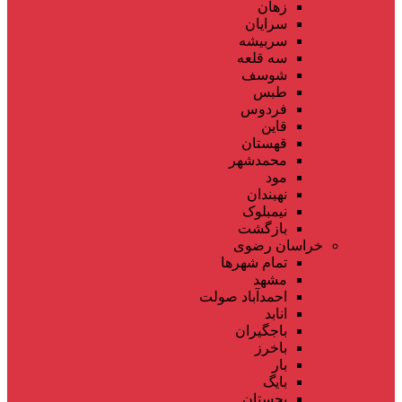
زهان
سرایان
سربیشه
سه قلعه
شوسف
طبس
فردوس
قاین
قهستان
محمدشهر
مود
نهبندان
نیمبلوک
بازگشت
خراسان رضوی
تمام شهر‌ها
مشهد
احمدآباد صولت
انابد
باجگیران
باخرز
بار
بایگ
بجستان