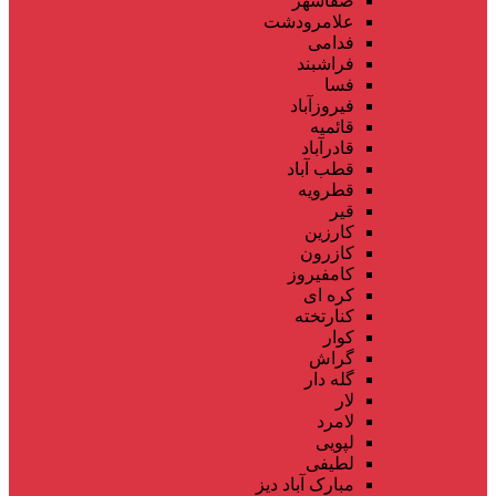
صفاشهر
علامرودشت
فدامی
فراشبند
فسا
فیروزآباد
قائمیه
قادرآباد
قطب آباد
قطرویه
قیر
کارزین
کازرون
کامفیروز
کره ای
کنارتخته
کوار
گراش
گله دار
لار
لامرد
لپویی
لطیفی
مبارک آباد دیز