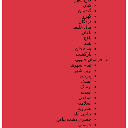
کیان
گندمان
گهرو
لردگان
مال خلیفه
ناغان
نافچ
نقنه
هفشجان
بازگشت
خراسان جنوبی
تمام شهر‌ها
آرین شهر
بیرجند
آیسک
ارسک
اسدیه
اسفدن
اسلامیه
بشرویه
حاجی آباد
خضری دشت بیاض
خوسف