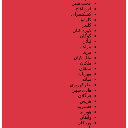
عجب شیر
قره آغاج
کشکسرای
کلوانق
کلیبر
کوزه کنان
گوگان
لیلان
مراغه
مرند
ملک کیان
ملکان
ممقان
مهربان
میانه
نظرکهریزی
هادی شهر
هرگلان
هریس
هشترود
هوراند
وایقان
ورزقان