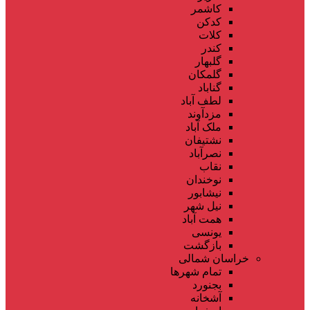
کاشمر
کدکن
کلات
کندر
گلبهار
گلمکان
گناباد
لطف آباد
مزدآوند
ملک آباد
نشتیفان
نصرآباد
نقاب
نوخندان
نیشابور
نیل شهر
همت آباد
یونسی
بازگشت
خراسان شمالی
تمام شهر‌ها
بجنورد
آشخانه