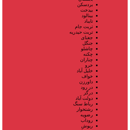
بردسکن
بیدخت
بینالود
تایباد
تربت جام
تربت حیدریه
جغتای
جنگل
چاشلو
چکنه
چناران
خرو
خلیل آباد
خواف
داورزن
در رود
درگز
دولت آباد
رباط سنگ
رشتخوار
رضویه
روداب
ریوش