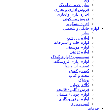
ویلا
سایر خدمات املاک
فروش اداری و تجاری
اجاره اداری و تجاری
فروش مسکونی
اجاره مسکونی
لوازم خانگی و شخصی
سایر
لوازم ورزشی
لوازم خانه و آشپزخانه
لوازم موسیقی
لوازم تزئینی
سیسمونی / لوازم کودک
لوازم اداری فروشگاهی
تصفیه آب و هوا
کیف و کفش
مجله و کتاب
پوشاک
کالای خواب
فرش / گلیم / قالیچه
لوازم چوبی / مبلمان
لوازم برقی و گازی
اسباب بازی
خدمات