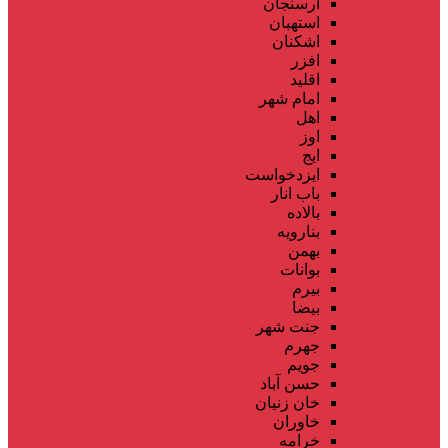
ارسنجان
استهبان
اشکنان
افزر
اقلید
امام شهر
اهل
اوز
ایج
ایزدخواست
باب انار
بالاده
بنارویه
بهمن
بوانات
بیرم
بیضا
جنت شهر
جهرم
جویم
حسن آباد
خان زنیان
خاوران
خرامه