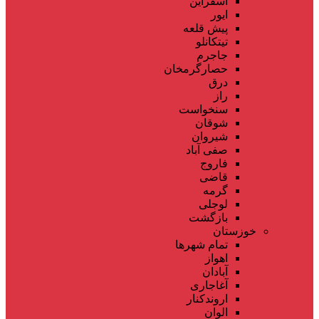
اسفراین
ایور
پیش قلعه
تیتکانلو
جاجرم
حصارگرمخان
درق
راز
سنخواست
شوقان
شیروان
صفی آباد
فاروج
قاضی
گرمه
لوجلی
بازگشت
خوزستان
تمام شهر‌ها
اهواز
آبادان
آغاجاری
اروندکنار
الوان