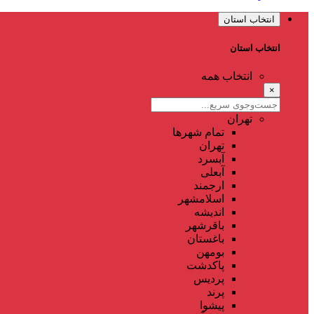
انتخاب استان
انتخاب استان
انتخاب همه
×
تهران
تمام شهر‌ها
تهران
آبسرد
آبعلی
ارجمند
اسلامشهر
اندیشه
باقرشهر
باغستان
بومهن
پاکدشت
پردیس
پرند
پیشوا