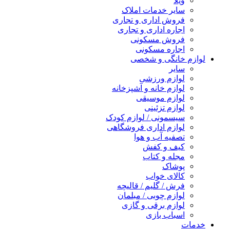
ویلا
سایر خدمات املاک
فروش اداری و تجاری
اجاره اداری و تجاری
فروش مسکونی
اجاره مسکونی
لوازم خانگی و شخصی
سایر
لوازم ورزشی
لوازم خانه و آشپزخانه
لوازم موسیقی
لوازم تزئینی
سیسمونی / لوازم کودک
لوازم اداری فروشگاهی
تصفیه آب و هوا
کیف و کفش
مجله و کتاب
پوشاک
کالای خواب
فرش / گلیم / قالیچه
لوازم چوبی / مبلمان
لوازم برقی و گازی
اسباب بازی
خدمات