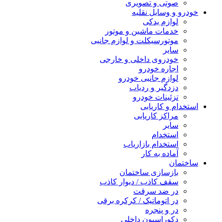
صوتی و تصویری
خودرو و وسایل نقلیه
لوازم یدکی
خدمات ماشین و موتور
موتورسیکلت و لوازم جانبی
سایر
خودروی داخلی و خارجی
اجاره خودرو
لوازم جانبی خودرو
دزدگیر و ردیاب
تزئینات خودرو
استخدام و کاریابی
مراکز کاریابی
سایر
استخدام
استخدام بازاریاب
آماده به کار
ساختمان
بازسازی ساختمان
سقف کاذب / دیوار کاذب
در ضد سرقت
در اتوماتیک / کرکره برقی
در و پنجره
دکوراسیون داخلی