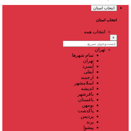
انتخاب استان
انتخاب استان
انتخاب همه
×
تهران
تمام شهر‌ها
تهران
آبسرد
آبعلی
ارجمند
اسلامشهر
اندیشه
باقرشهر
باغستان
بومهن
پاکدشت
پردیس
پرند
پیشوا