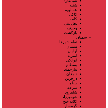
شبانکاره
شنبه
عسلویه
کاکی
کلمه
نخل تقی
وحدتیه
بازگشت
سمنان
تمام شهر‌ها
سمنان
آرادان
امیریه
ایوانکی
بسطام
بیارجمند
دامغان
درجزین
دیباج
سرخه
شاهرود
شهمیرزاد
کلاته خیج
گرمسار