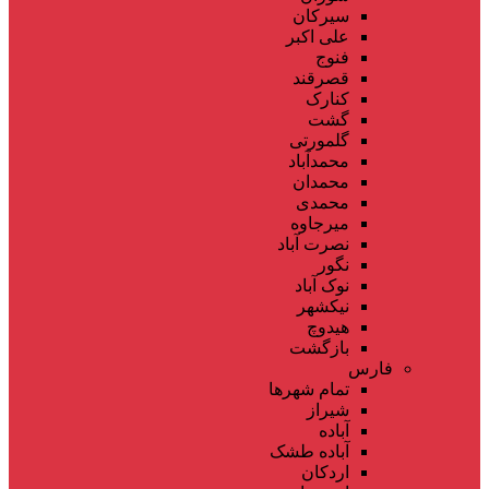
سیرکان
علی اکبر
فنوج
قصرقند
کنارک
گشت
گلمورتی
محمدآباد
محمدان
محمدی
میرجاوه
نصرت آباد
نگور
نوک آباد
نیکشهر
هیدوچ
بازگشت
فارس
تمام شهر‌ها
شیراز
آباده
آباده طشک
اردکان