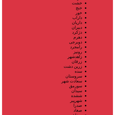
خشت
خنج
خور
داراب
داریان
دبیران
دژکرد
دهرم
دوبرجی
رامجرد
رونیز
زاهدشهر
زرقان
زرین دشت
سده
سروستان
سعادت شهر
سورمق
سیدان
ششده
شهرپیر
صدرا
صغاد