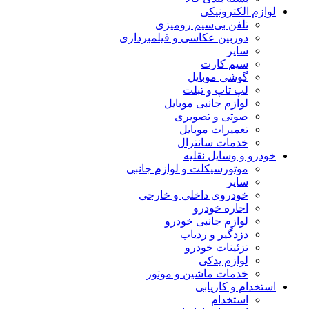
لوازم الکترونیکی
تلفن بی‌سیم رومیزی
دوربین عکاسی و فیلمبرداری
سایر
سیم کارت
گوشی موبایل
لپ تاپ و تبلت
لوازم جانبی موبایل
صوتی و تصویری
تعمیرات موبایل
خدمات سانترال
خودرو و وسایل نقلیه
موتورسیکلت و لوازم جانبی
سایر
خودروی داخلی و خارجی
اجاره خودرو
لوازم جانبی خودرو
دزدگیر و ردیاب
تزئینات خودرو
لوازم یدکی
خدمات ماشین و موتور
استخدام و کاریابی
استخدام