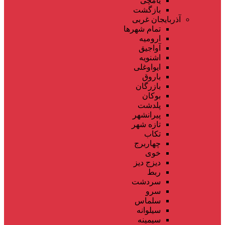
یامچی
بازگشت
آذربایجان غربی
تمام شهر‌ها
ارومیه
آواجیق
اشنویه
ایواوغلی
باروق
بازرگان
بوکان
پلدشت
پیرانشهر
تازه شهر
تکاب
چهاربرج
خوی
دیزج دیز
ربط
سردشت
سرو
سلماس
سیلوانه
سیمینه