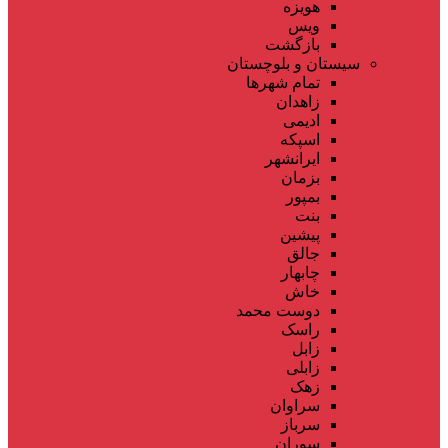
هویزه
ویس
بازگشت
سیستان و بلوچستان
تمام شهر‌ها
زاهدان
ادیمی
اسپکه
ایرانشهر
بزمان
بمپور
بنت
پیشین
جالق
چابهار
خاش
دوست محمد
راسک
زابل
زابلی
زهک
سراوان
سرباز
سوران