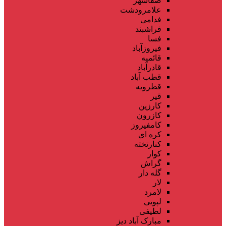
صفاشهر
علامرودشت
فدامی
فراشبند
فسا
فیروزآباد
قائمیه
قادرآباد
قطب آباد
قطرویه
قیر
کارزین
کازرون
کامفیروز
کره ای
کنارتخته
کوار
گراش
گله دار
لار
لامرد
لپویی
لطیفی
مبارک آباد دیز