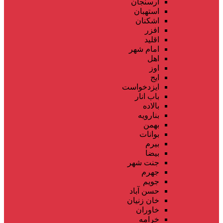
ارسنجان
استهبان
اشکنان
افزر
اقلید
امام شهر
اهل
اوز
ایج
ایزدخواست
باب انار
بالاده
بنارویه
بهمن
بوانات
بیرم
بیضا
جنت شهر
جهرم
جویم
حسن آباد
خان زنیان
خاوران
خرامه