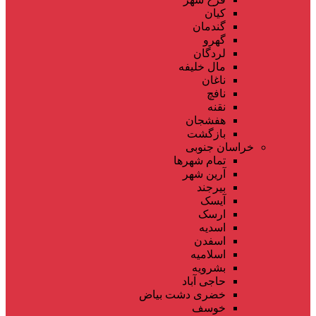
کیان
گندمان
گهرو
لردگان
مال خلیفه
ناغان
نافچ
نقنه
هفشجان
بازگشت
خراسان جنوبی
تمام شهر‌ها
آرین شهر
بیرجند
آیسک
ارسک
اسدیه
اسفدن
اسلامیه
بشرویه
حاجی آباد
خضری دشت بیاض
خوسف