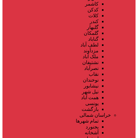
کاشمر
کدکن
کلات
کندر
گلبهار
گلمکان
گناباد
لطف آباد
مزدآوند
ملک آباد
نشتیفان
نصرآباد
نقاب
نوخندان
نیشابور
نیل شهر
همت آباد
یونسی
بازگشت
خراسان شمالی
تمام شهر‌ها
بجنورد
آشخانه