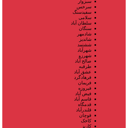
سبزوار
سرخس
سفیدسنگ
سلامی
سلطان آباد
سنگان
شادمهر
شاندیز
ششتمد
شهرآباد
شهرزو
صالح آباد
طرقبه
عشق آباد
فرهادگرد
فریمان
فیروزه
فیض آباد
قاسم آباد
قدمگاه
قلندرآباد
قوچان
کاخک
کاریز