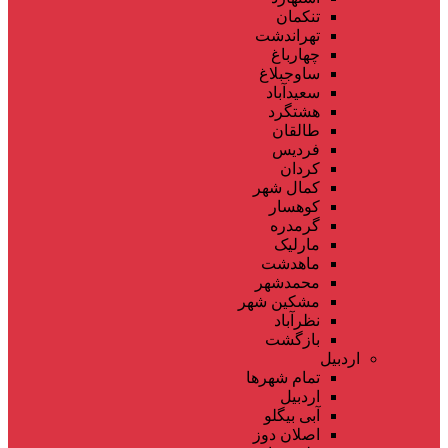
تنکمان
تهراندشت
چهارباغ
ساوجبلاغ
سعیدآباد
هشتگرد
طالقان
فردیس
کردان
کمال شهر
کوهسار
گرمدره
مارلیک
ماهدشت
محمدشهر
مشکین شهر
نظرآباد
بازگشت
اردبیل
تمام شهر‌ها
اردبیل
آبی بیگلو
اصلان دوز