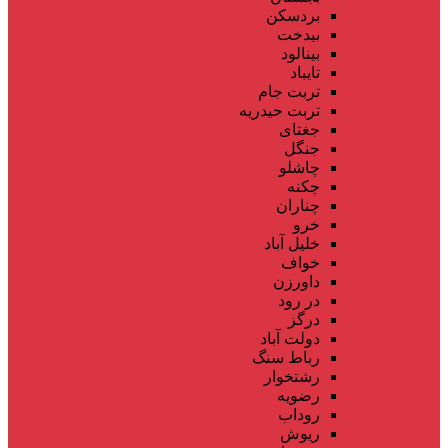
بردسکن
بیدخت
بینالود
تایباد
تربت جام
تربت حیدریه
جغتای
جنگل
چاشلو
چکنه
چناران
خرو
خلیل آباد
خواف
داورزن
در رود
درگز
دولت آباد
رباط سنگ
رشتخوار
رضویه
روداب
ریوش