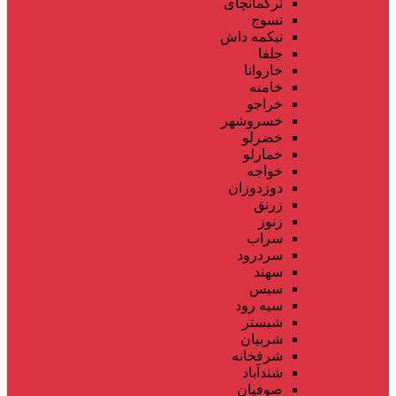
ترکمانچای
تسوج
تیکمه داش
جلفا
خاروانا
خامنه
خراجو
خسروشهر
خضرلو
خمارلو
خواجه
دوزدوزان
زرنق
زنوز
سراب
سردرود
سهند
سیس
سیه رود
شبستر
شربیان
شرفخانه
شندآباد
صوفیان