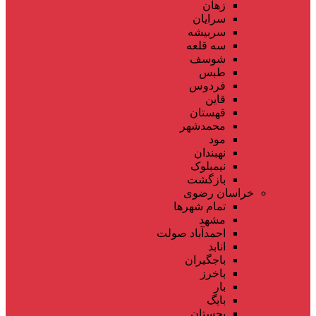
زهان
سرایان
سربیشه
سه قلعه
شوسف
طبس
فردوس
قاین
قهستان
محمدشهر
مود
نهبندان
نیمبلوک
بازگشت
خراسان رضوی
تمام شهر‌ها
مشهد
احمدآباد صولت
انابد
باجگیران
باخرز
بار
بایگ
بجستان