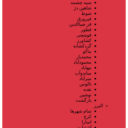
سیه چشمه
شاهین دژ
شوط
فیرورق
قر ضیاالدین
قطور
قوشچی
کشاورز
گردکشانه
ماکو
محمدیار
محمودآباد
مهاباد
میاندوآب
میرآباد
نالوس
نقده
نوشین
بازگشت
البرز
تمام شهر‌ها
کرج
اسارا
اشتهارد