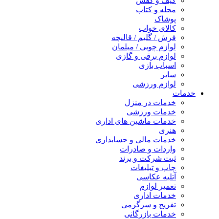
کیف و کفش
مجله و کتاب
پوشاک
کالای خواب
فرش / گلیم / قالیچه
لوازم چوبی / مبلمان
لوازم برقی و گازی
اسباب بازی
سایر
لوازم ورزشی
خدمات
خدمات در منزل
خدمات ورزشی
خدمات ماشین های اداری
هنری
خدمات مالی و حسابداری
واردات و صادرات
ثبت شرکت و برند
چاپ و تبلیغات
آتلیه عکاسی
تعمیر لوازم
خدمات اداری
تفریح و سرگرمی
خدمات بازرگانی