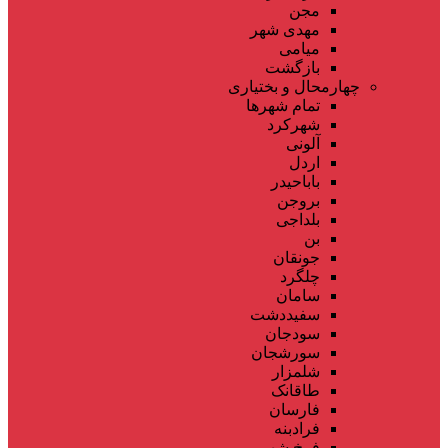
مجن
مهدی شهر
میامی
بازگشت
چهارمحال و بختیاری
تمام شهر‌ها
شهرکرد
آلونی
اردل
باباحیدر
بروجن
بلداجی
بن
جونقان
چلگرد
سامان
سفیددشت
سودجان
سورشجان
شلمزار
طاقانک
فارسان
فرادبنه
فرخ شهر