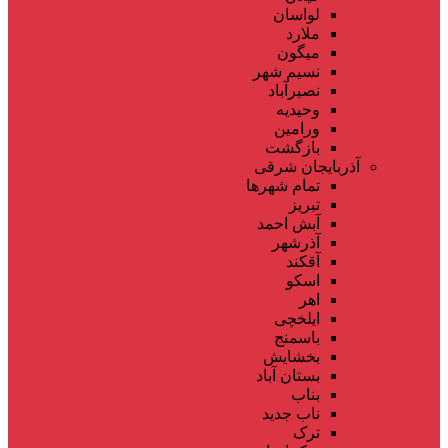
لواسان
ملارد
میگون
نسیم شهر
نصیرآباد
وحیدیه
ورامین
بازگشت
آذربایجان شرقی
تمام شهر‌ها
تبریز
آبش احمد
آذرشهر
آقکند
اسکو
اهر
ایلخچی
باسمنج
بخشایش
بستان آباد
بناب
ناب جدید
ترک