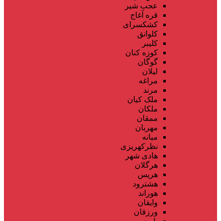
عجب شیر
قره آغاج
کشکسرای
کلوانق
کلیبر
کوزه کنان
گوگان
لیلان
مراغه
مرند
ملک کیان
ملکان
ممقان
مهربان
میانه
نظرکهریزی
هادی شهر
هرگلان
هریس
هشترود
هوراند
وایقان
ورزقان