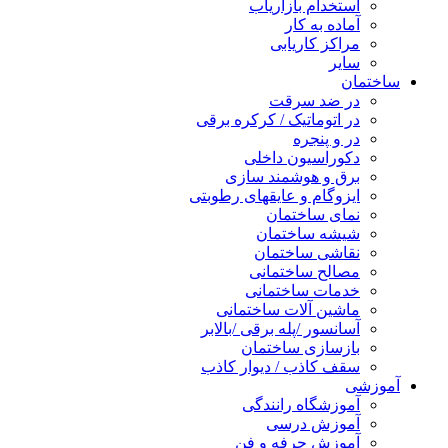
استخدام بازاریاب
آماده به کار
مراکز کاریابی
سایر
ساختمان
در ضد سرقت
در اتوماتیک / کرکره برقی
در و پنجره
دکوراسیون داخلی
برق و هوشمند سازی
ایزوگام و عایقهای رطوبتی
نمای ساختمان
شیشه ساختمان
نقاشی ساختمان
مصالح ساختمانی
خدمات ساختمانی
ماشین آلات ساختمانی
آسانسور /پله برقی /بالابر
بازسازی ساختمان
سقف کاذب / دیوار کاذب
آموزشی
آموزشگاه رانندگی
آموزش درسی
آموزش حرفه و فن