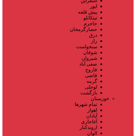
اسفراین
ایور
پیش قلعه
تیتکانلو
جاجرم
حصارگرمخان
درق
راز
سنخواست
شوقان
شیروان
صفی آباد
فاروج
قاضی
گرمه
لوجلی
بازگشت
خوزستان
تمام شهر‌ها
اهواز
آبادان
آغاجاری
اروندکنار
الوان