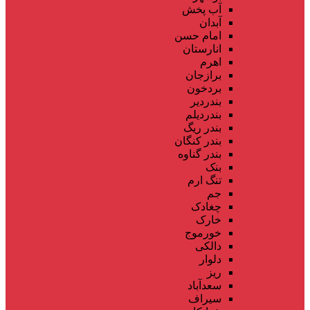
آب پخش
آبدان
امام حسن
انارستان
اهرم
برازجان
بردخون
بندردیر
بندردیلم
بندر ریگ
بندر کنگان
بندر گناوه
بنک
تنگ ارم
جم
چغادک
خارک
خورموج
دالکی
دلوار
ریز
سعدآباد
سیراف