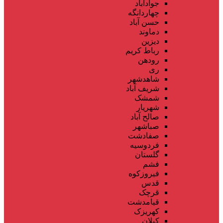
جوادآباد
چهاردانگه
حسن آباد
دماوند
دیزین
رباط کریم
رودهن
ری
شاهدشهر
شریف آباد
شمشک
شهریار
صالح آباد
صباشهر
صفادشت
فردوسیه
گلستان
فشم
فیروزکوه
قدس
قرچک
قیامدشت
کهریزک
کیلان