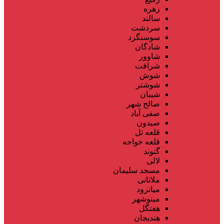
زهره
سالند
سردشت
سوسنگرد
شادگان
شاوور
شرافت
شوش
شوشتر
شیبان
صالح شهر
صفی آباد
صیدون
قلعه تل
قلعه خواجه
گتوند
لالی
مسجد سلیمان
ملاثانی
میانرود
مینوشهر
هفتگل
هندیجان