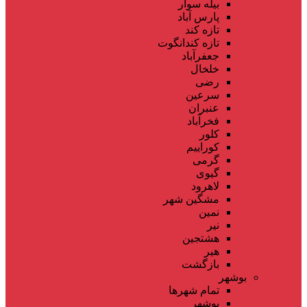
بیله سوار
پارس آباد
تازه کند
تازه کندانگوت
جعفرآباد
خلخال
رضی
سرعین
عنبران
فخرآباد
کلور
کوراییم
گرمی
گیوی
لاهرود
مشگین شهر
نمین
نیر
هشتجین
هیر
بازگشت
بوشهر
تمام شهر‌ها
بوشهر