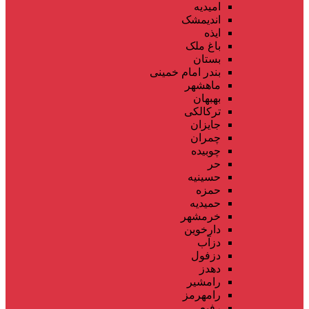
امیدیه
اندیمشک
ایذه
باغ ملک
بستان
بندر امام خمینی
ماهشهر
بهبهان
ترکالکی
جایزان
چمران
چوبیده
حر
حسینیه
حمزه
حمیدیه
خرمشهر
دارخوین
دزآب
دزفول
دهدز
رامشیر
رامهرمز
رفیع