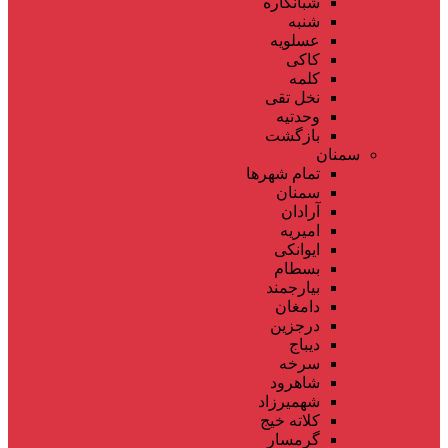
شبانکاره
شنبه
عسلویه
کاکی
کلمه
نخل تقی
وحدتیه
بازگشت
سمنان
تمام شهر‌ها
سمنان
آرادان
امیریه
ایوانکی
بسطام
بیارجمند
دامغان
درجزین
دیباج
سرخه
شاهرود
شهمیرزاد
کلاته خیج
گرمسار