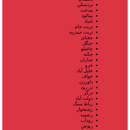
بردسکن
بیدخت
بینالود
تایباد
تربت جام
تربت حیدریه
جغتای
جنگل
چاشلو
چکنه
چناران
خرو
خلیل آباد
خواف
داورزن
در رود
درگز
دولت آباد
رباط سنگ
رشتخوار
رضویه
روداب
ریوش