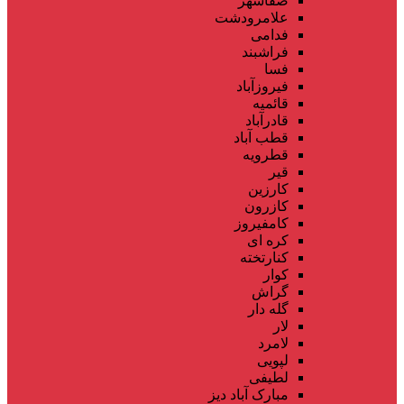
صفاشهر
علامرودشت
فدامی
فراشبند
فسا
فیروزآباد
قائمیه
قادرآباد
قطب آباد
قطرویه
قیر
کارزین
کازرون
کامفیروز
کره ای
کنارتخته
کوار
گراش
گله دار
لار
لامرد
لپویی
لطیفی
مبارک آباد دیز