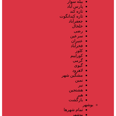
بیله سوار
پارس آباد
تازه کند
تازه کندانگوت
جعفرآباد
خلخال
رضی
سرعین
عنبران
فخرآباد
کلور
کوراییم
گرمی
گیوی
لاهرود
مشگین شهر
نمین
نیر
هشتجین
هیر
بازگشت
بوشهر
تمام شهر‌ها
بوشهر