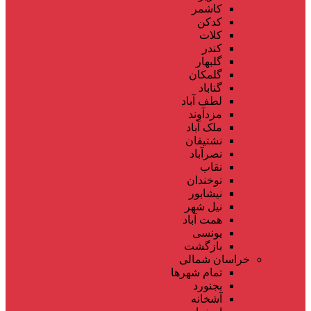
کاشمر
کدکن
کلات
کندر
گلبهار
گلمکان
گناباد
لطف آباد
مزدآوند
ملک آباد
نشتیفان
نصرآباد
نقاب
نوخندان
نیشابور
نیل شهر
همت آباد
یونسی
بازگشت
خراسان شمالی
تمام شهر‌ها
بجنورد
آشخانه