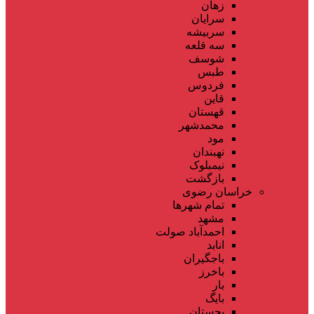
زهان
سرایان
سربیشه
سه قلعه
شوسف
طبس
فردوس
قاین
قهستان
محمدشهر
مود
نهبندان
نیمبلوک
بازگشت
خراسان رضوی
تمام شهر‌ها
مشهد
احمدآباد صولت
انابد
باجگیران
باخرز
بار
بایگ
بجستان