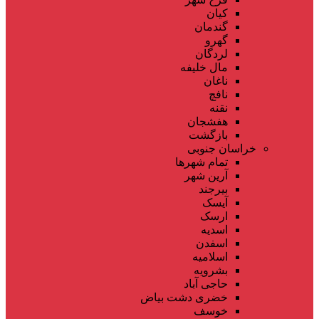
کیان
گندمان
گهرو
لردگان
مال خلیفه
ناغان
نافچ
نقنه
هفشجان
بازگشت
خراسان جنوبی
تمام شهر‌ها
آرین شهر
بیرجند
آیسک
ارسک
اسدیه
اسفدن
اسلامیه
بشرویه
حاجی آباد
خضری دشت بیاض
خوسف