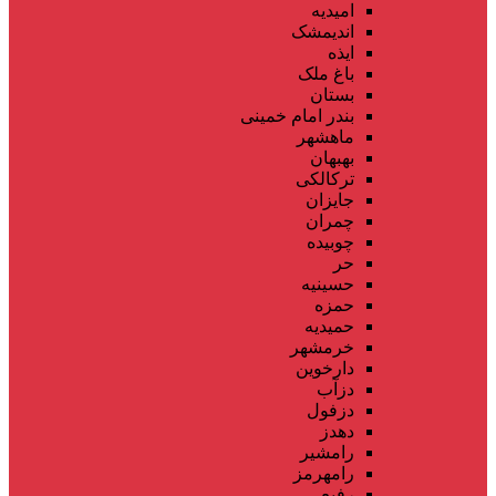
امیدیه
اندیمشک
ایذه
باغ ملک
بستان
بندر امام خمینی
ماهشهر
بهبهان
ترکالکی
جایزان
چمران
چوبیده
حر
حسینیه
حمزه
حمیدیه
خرمشهر
دارخوین
دزآب
دزفول
دهدز
رامشیر
رامهرمز
رفیع