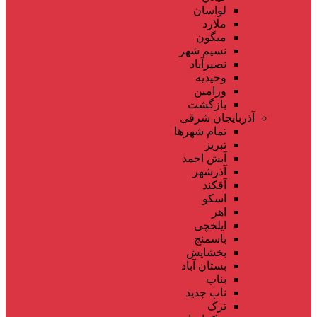
لواسان
ملارد
میگون
نسیم شهر
نصیرآباد
وحیدیه
ورامین
بازگشت
آذربایجان شرقی
تمام شهر‌ها
تبریز
آبش احمد
آذرشهر
آقکند
اسکو
اهر
ایلخچی
باسمنج
بخشایش
بستان آباد
بناب
ناب جدید
ترک