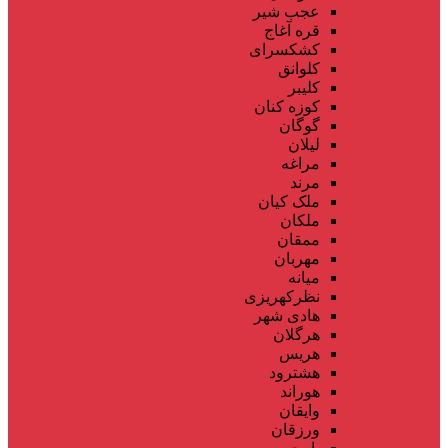
عجب شیر
قره آغاج
کشکسرای
کلوانق
کلیبر
کوزه کنان
گوگان
لیلان
مراغه
مرند
ملک کیان
ملکان
ممقان
مهربان
میانه
نظرکهریزی
هادی شهر
هرگلان
هریس
هشترود
هوراند
وایقان
ورزقان