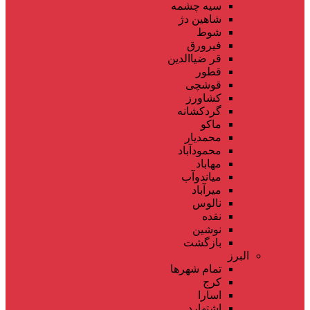
سیه چشمه
شاهین دژ
شوط
فیرورق
قر ضیاالدین
قطور
قوشچی
کشاورز
گردکشانه
ماکو
محمدیار
محمودآباد
مهاباد
میاندوآب
میرآباد
نالوس
نقده
نوشین
بازگشت
البرز
تمام شهر‌ها
کرج
اسارا
اشتهارد