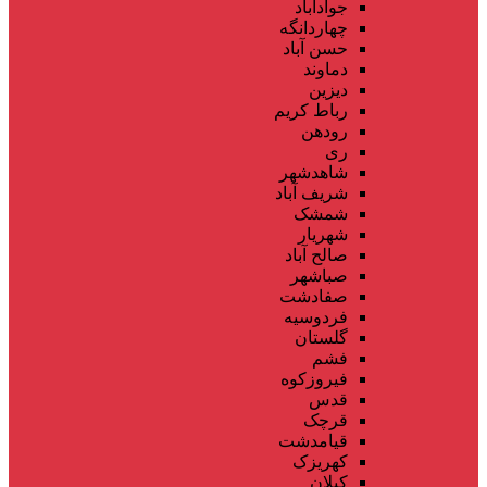
جوادآباد
چهاردانگه
حسن آباد
دماوند
دیزین
رباط کریم
رودهن
ری
شاهدشهر
شریف آباد
شمشک
شهریار
صالح آباد
صباشهر
صفادشت
فردوسیه
گلستان
فشم
فیروزکوه
قدس
قرچک
قیامدشت
کهریزک
کیلان