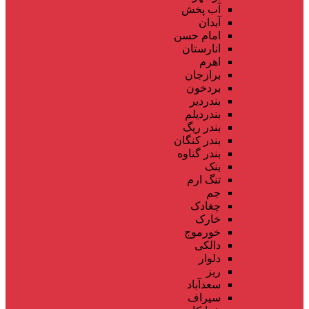
آب پخش
آبدان
امام حسن
انارستان
اهرم
برازجان
بردخون
بندردیر
بندردیلم
بندر ریگ
بندر کنگان
بندر گناوه
بنک
تنگ ارم
جم
چغادک
خارک
خورموج
دالکی
دلوار
ریز
سعدآباد
سیراف