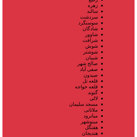
زهره
سالند
سردشت
سوسنگرد
شادگان
شاوور
شرافت
شوش
شوشتر
شیبان
صالح شهر
صفی آباد
صیدون
قلعه تل
قلعه خواجه
گتوند
لالی
مسجد سلیمان
ملاثانی
میانرود
مینوشهر
هفتگل
هندیجان