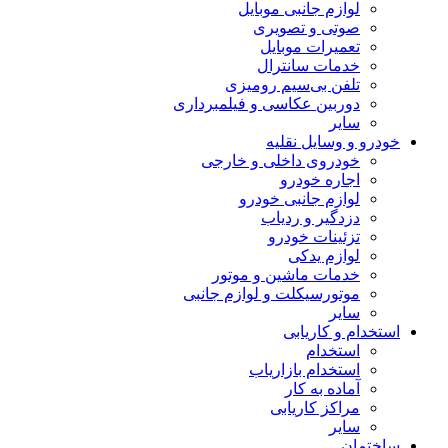
لوازم جانبی موبایل
صوتی و تصویری
تعمیرات موبایل
خدمات سانترال
تلفن بی‌سیم رومیزی
دوربین عکاسی و فیلمبرداری
سایر
خودرو و وسایل نقلیه
خودروی داخلی و خارجی
اجاره خودرو
لوازم جانبی خودرو
دزدگیر و ردیاب
تزئینات خودرو
لوازم یدکی
خدمات ماشین و موتور
موتورسیکلت و لوازم جانبی
سایر
استخدام و کاریابی
استخدام
استخدام بازاریاب
آماده به کار
مراکز کاریابی
سایر
ساختمان