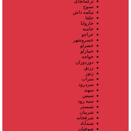
ترکمانچای
تسوج
تیکمه داش
جلفا
خاروانا
خامنه
خراجو
خسروشهر
خضرلو
خمارلو
خواجه
دوزدوزان
زرنق
زنوز
سراب
سردرود
سهند
سیس
سیه رود
شبستر
شربیان
شرفخانه
شندآباد
صوفیان