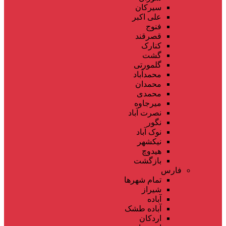
سیرکان
علی اکبر
فنوج
قصرقند
کنارک
گشت
گلمورتی
محمدآباد
محمدان
محمدی
میرجاوه
نصرت آباد
نگور
نوک آباد
نیکشهر
هیدوچ
بازگشت
فارس
تمام شهر‌ها
شیراز
آباده
آباده طشک
اردکان