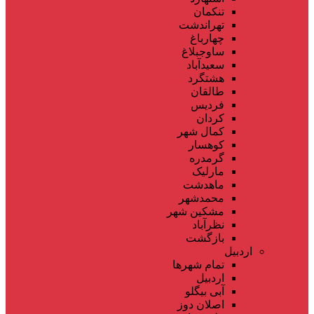
تنکمان
تهراندشت
چهارباغ
ساوجبلاغ
سعیدآباد
هشتگرد
طالقان
فردیس
کردان
کمال شهر
کوهسار
گرمدره
مارلیک
ماهدشت
محمدشهر
مشکین شهر
نظرآباد
بازگشت
اردبیل
تمام شهر‌ها
اردبیل
آبی بیگلو
اصلان دوز