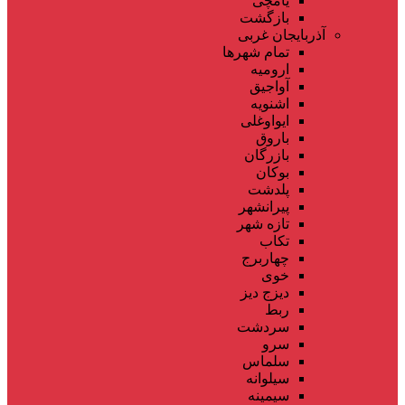
یامچی
بازگشت
آذربایجان غربی
تمام شهر‌ها
ارومیه
آواجیق
اشنویه
ایواوغلی
باروق
بازرگان
بوکان
پلدشت
پیرانشهر
تازه شهر
تکاب
چهاربرج
خوی
دیزج دیز
ربط
سردشت
سرو
سلماس
سیلوانه
سیمینه