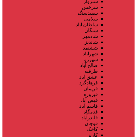
سبزوار
سرخس
سفیدسنگ
سلامی
سلطان آباد
سنگان
شادمهر
شاندیز
ششتمد
شهرآباد
شهرزو
صالح آباد
طرقبه
عشق آباد
فرهادگرد
فریمان
فیروزه
فیض آباد
قاسم آباد
قدمگاه
قلندرآباد
قوچان
کاخک
کاریز