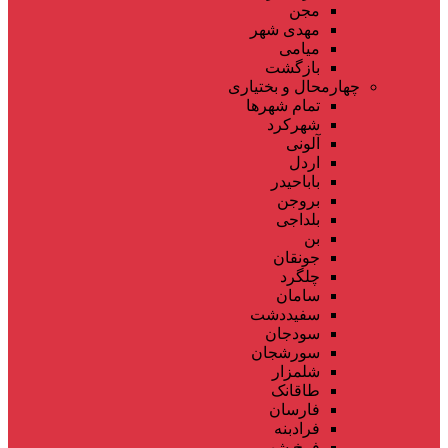
مجن
مهدی شهر
میامی
بازگشت
چهارمحال و بختیاری
تمام شهر‌ها
شهرکرد
آلونی
اردل
باباحیدر
بروجن
بلداجی
بن
جونقان
چلگرد
سامان
سفیددشت
سودجان
سورشجان
شلمزار
طاقانک
فارسان
فرادبنه
فرخ شهر