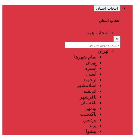
انتخاب استان
انتخاب استان
انتخاب همه
×
تهران
تمام شهر‌ها
تهران
آبسرد
آبعلی
ارجمند
اسلامشهر
اندیشه
باقرشهر
باغستان
بومهن
پاکدشت
پردیس
پرند
پیشوا