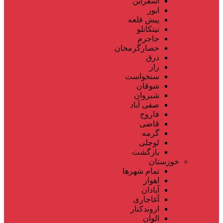
اسفراین
ایور
پیش قلعه
تیتکانلو
جاجرم
حصارگرمخان
درق
راز
سنخواست
شوقان
شیروان
صفی آباد
فاروج
قاضی
گرمه
لوجلی
بازگشت
خوزستان
تمام شهر‌ها
اهواز
آبادان
آغاجاری
اروندکنار
الوان