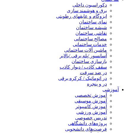
دکوراسیون داخلی
برق و هوشمند سازی
ایزوگام و عایقهای رطوبتی
نمای ساختمان
شیشه ساختمان
نقاشی ساختمان
مصالح ساختمانی
خدمات ساختمانی
ماشین آلات ساختمانی
آسانسور /پله برقی /بالابر
بازسازی ساختمان
سقف کاذب / دیوار کاذب
در ضد سرقت
در اتوماتیک / کرکره برقی
در و پنجره
آموزشی
آموزش تخصصی
آموزش موسیقی
آموزش کامپیوتر
آموزش ورزشی
تدریس خصوصی
پروژه‌های دانشگاهی
فرصت‌های دانشجویی