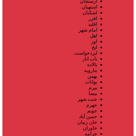
ارسنجان
استهبان
اشکنان
افزر
اقلید
امام شهر
اهل
اوز
ایج
ایزدخواست
باب انار
بالاده
بنارویه
بهمن
بوانات
بیرم
بیضا
جنت شهر
جهرم
جویم
حسن آباد
خان زنیان
خاوران
خرامه