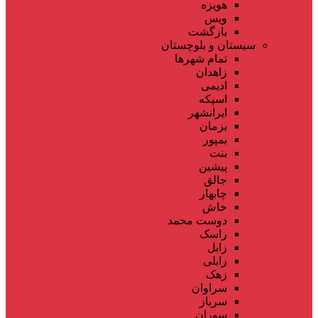
هویزه
ویس
بازگشت
سیستان و بلوچستان
تمام شهر‌ها
زاهدان
ادیمی
اسپکه
ایرانشهر
بزمان
بمپور
بنت
پیشین
جالق
چابهار
خاش
دوست محمد
راسک
زابل
زابلی
زهک
سراوان
سرباز
سوران