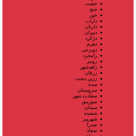
خشت
خنج
خور
داراب
داریان
دبیران
دژکرد
دهرم
دوبرجی
رامجرد
رونیز
زاهدشهر
زرقان
زرین دشت
سده
سروستان
سعادت شهر
سورمق
سیدان
ششده
شهرپیر
صدرا
صغاد