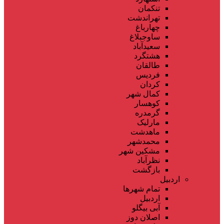
تنکمان
تهراندشت
چهارباغ
ساوجبلاغ
سعیدآباد
هشتگرد
طالقان
فردیس
کردان
کمال شهر
کوهسار
گرمدره
مارلیک
ماهدشت
محمدشهر
مشکین شهر
نظرآباد
بازگشت
اردبیل
تمام شهر‌ها
اردبیل
آبی بیگلو
اصلان دوز