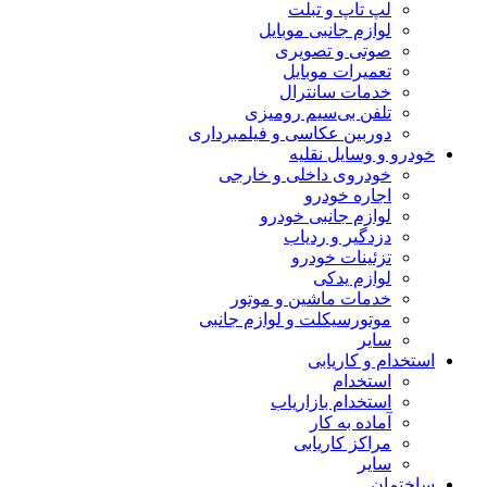
لپ تاپ و تبلت
لوازم جانبی موبایل
صوتی و تصویری
تعمیرات موبایل
خدمات سانترال
تلفن بی‌سیم رومیزی
دوربین عکاسی و فیلمبرداری
خودرو و وسایل نقلیه
خودروی داخلی و خارجی
اجاره خودرو
لوازم جانبی خودرو
دزدگیر و ردیاب
تزئینات خودرو
لوازم یدکی
خدمات ماشین و موتور
موتورسیکلت و لوازم جانبی
سایر
استخدام و کاریابی
استخدام
استخدام بازاریاب
آماده به کار
مراکز کاریابی
سایر
ساختمان