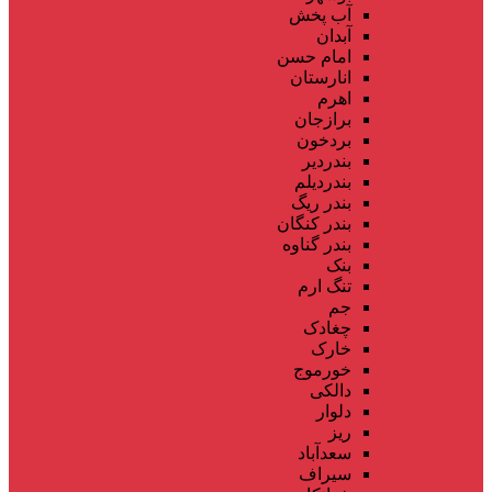
آب پخش
آبدان
امام حسن
انارستان
اهرم
برازجان
بردخون
بندردیر
بندردیلم
بندر ریگ
بندر کنگان
بندر گناوه
بنک
تنگ ارم
جم
چغادک
خارک
خورموج
دالکی
دلوار
ریز
سعدآباد
سیراف