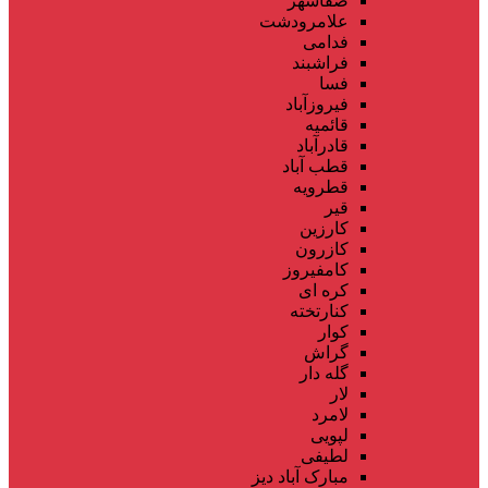
صفاشهر
علامرودشت
فدامی
فراشبند
فسا
فیروزآباد
قائمیه
قادرآباد
قطب آباد
قطرویه
قیر
کارزین
کازرون
کامفیروز
کره ای
کنارتخته
کوار
گراش
گله دار
لار
لامرد
لپویی
لطیفی
مبارک آباد دیز