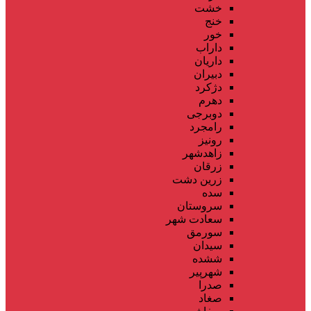
خشت
خنج
خور
داراب
داریان
دبیران
دژکرد
دهرم
دوبرجی
رامجرد
رونیز
زاهدشهر
زرقان
زرین دشت
سده
سروستان
سعادت شهر
سورمق
سیدان
ششده
شهرپیر
صدرا
صغاد