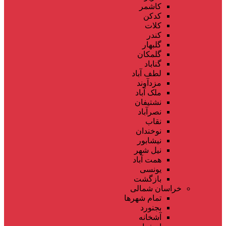
کاشمر
کدکن
کلات
کندر
گلبهار
گلمکان
گناباد
لطف آباد
مزدآوند
ملک آباد
نشتیفان
نصرآباد
نقاب
نوخندان
نیشابور
نیل شهر
همت آباد
یونسی
بازگشت
خراسان شمالی
تمام شهر‌ها
بجنورد
آشخانه