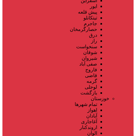
اسفراین
ایور
پیش قلعه
تیتکانلو
جاجرم
حصارگرمخان
درق
راز
سنخواست
شوقان
شیروان
صفی آباد
فاروج
قاضی
گرمه
لوجلی
بازگشت
خوزستان
تمام شهر‌ها
اهواز
آبادان
آغاجاری
اروندکنار
الوان