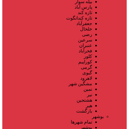
بیله سوار
پارس آباد
تازه کند
تازه کندانگوت
جعفرآباد
خلخال
رضی
سرعین
عنبران
فخرآباد
کلور
کوراییم
گرمی
گیوی
لاهرود
مشگین شهر
نمین
نیر
هشتجین
هیر
بازگشت
بوشهر
تمام شهر‌ها
بوشهر