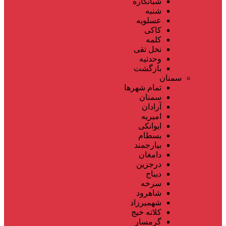
شبانکاره
شنبه
عسلویه
کاکی
کلمه
نخل تقی
وحدتیه
بازگشت
سمنان
تمام شهر‌ها
سمنان
آرادان
امیریه
ایوانکی
بسطام
بیارجمند
دامغان
درجزین
دیباج
سرخه
شاهرود
شهمیرزاد
کلاته خیج
گرمسار