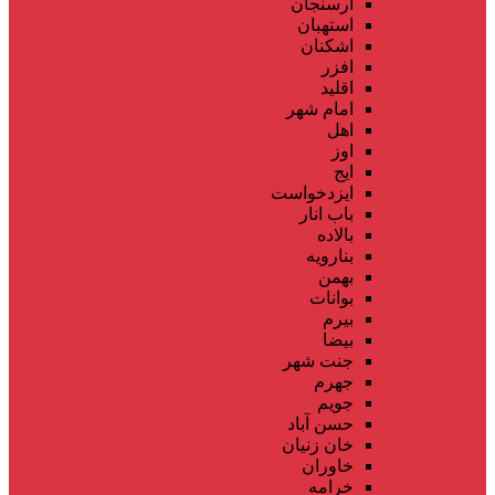
ارسنجان
استهبان
اشکنان
افزر
اقلید
امام شهر
اهل
اوز
ایج
ایزدخواست
باب انار
بالاده
بنارویه
بهمن
بوانات
بیرم
بیضا
جنت شهر
جهرم
جویم
حسن آباد
خان زنیان
خاوران
خرامه