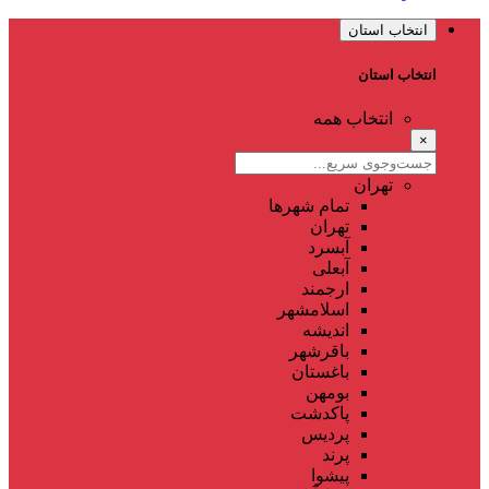
انتخاب استان
انتخاب استان
انتخاب همه
×
تهران
تمام شهر‌ها
تهران
آبسرد
آبعلی
ارجمند
اسلامشهر
اندیشه
باقرشهر
باغستان
بومهن
پاکدشت
پردیس
پرند
پیشوا