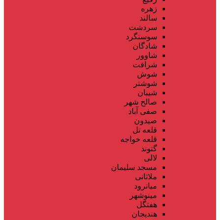
زهره
سالند
سردشت
سوسنگرد
شادگان
شاوور
شرافت
شوش
شوشتر
شیبان
صالح شهر
صفی آباد
صیدون
قلعه تل
قلعه خواجه
گتوند
لالی
مسجد سلیمان
ملاثانی
میانرود
مینوشهر
هفتگل
هندیجان