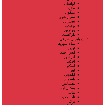
لواسان
ملارد
میگون
نسیم شهر
نصیرآباد
وحیدیه
ورامین
بازگشت
آذربایجان شرقی
تمام شهر‌ها
تبریز
آبش احمد
آذرشهر
آقکند
اسکو
اهر
ایلخچی
باسمنج
بخشایش
بستان آباد
بناب
ناب جدید
ترک