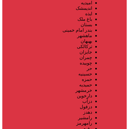
امیدیه
اندیمشک
ایذه
باغ ملک
بستان
بندر امام خمینی
ماهشهر
بهبهان
ترکالکی
جایزان
چمران
چوبیده
حر
حسینیه
حمزه
حمیدیه
خرمشهر
دارخوین
دزآب
دزفول
دهدز
رامشیر
رامهرمز
رفیع