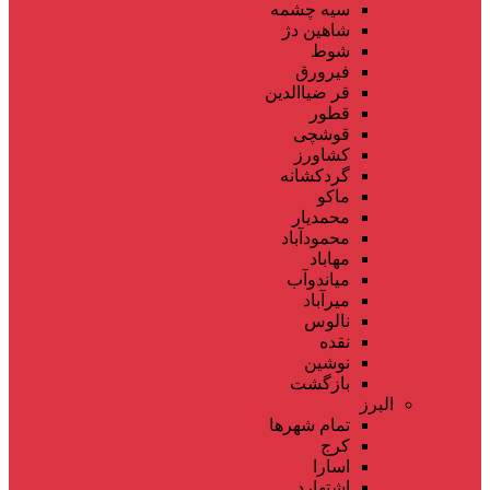
سیه چشمه
شاهین دژ
شوط
فیرورق
قر ضیاالدین
قطور
قوشچی
کشاورز
گردکشانه
ماکو
محمدیار
محمودآباد
مهاباد
میاندوآب
میرآباد
نالوس
نقده
نوشین
بازگشت
البرز
تمام شهر‌ها
کرج
اسارا
اشتهارد