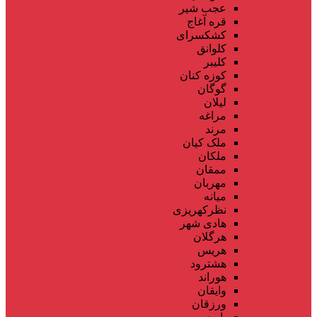
عجب شیر
قره آغاج
کشکسرای
کلوانق
کلیبر
کوزه کنان
گوگان
لیلان
مراغه
مرند
ملک کیان
ملکان
ممقان
مهربان
میانه
نظرکهریزی
هادی شهر
هرگلان
هریس
هشترود
هوراند
وایقان
ورزقان