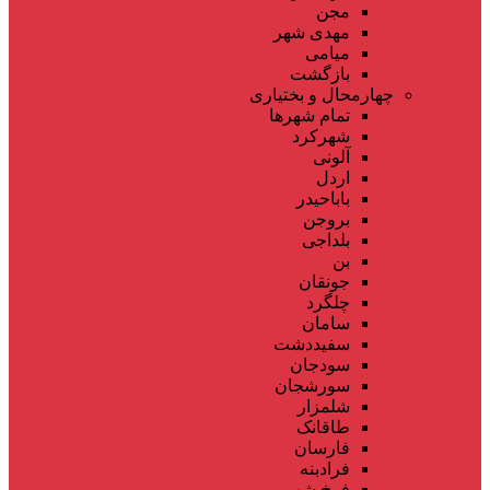
مجن
مهدی شهر
میامی
بازگشت
چهارمحال و بختیاری
تمام شهر‌ها
شهرکرد
آلونی
اردل
باباحیدر
بروجن
بلداجی
بن
جونقان
چلگرد
سامان
سفیددشت
سودجان
سورشجان
شلمزار
طاقانک
فارسان
فرادبنه
فرخ شهر