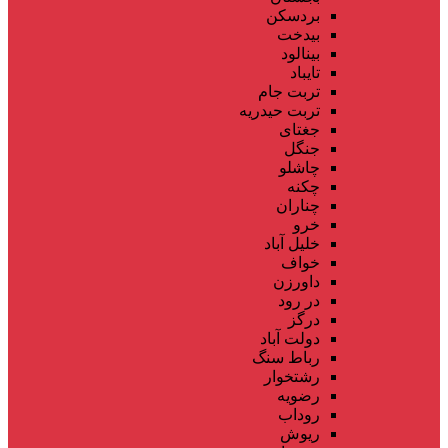
بردسکن
بیدخت
بینالود
تایباد
تربت جام
تربت حیدریه
جغتای
جنگل
چاشلو
چکنه
چناران
خرو
خلیل آباد
خواف
داورزن
در رود
درگز
دولت آباد
رباط سنگ
رشتخوار
رضویه
روداب
ریوش