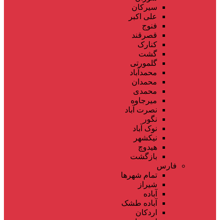
سیرکان
علی اکبر
فنوج
قصرقند
کنارک
گشت
گلمورتی
محمدآباد
محمدان
محمدی
میرجاوه
نصرت آباد
نگور
نوک آباد
نیکشهر
هیدوچ
بازگشت
فارس
تمام شهر‌ها
شیراز
آباده
آباده طشک
اردکان