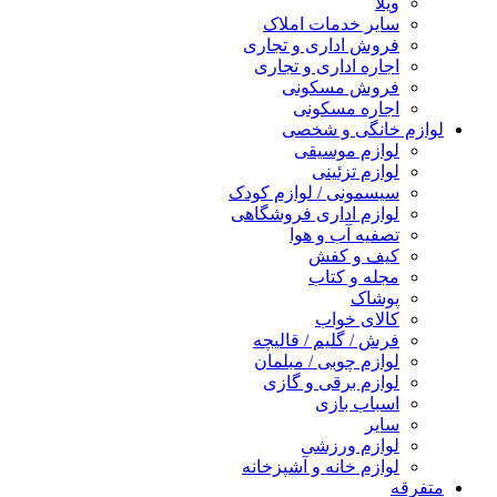
ویلا
سایر خدمات املاک
فروش اداری و تجاری
اجاره اداری و تجاری
فروش مسکونی
اجاره مسکونی
لوازم خانگی و شخصی
لوازم موسیقی
لوازم تزئینی
سیسمونی / لوازم کودک
لوازم اداری فروشگاهی
تصفیه آب و هوا
کیف و کفش
مجله و کتاب
پوشاک
کالای خواب
فرش / گلیم / قالیچه
لوازم چوبی / مبلمان
لوازم برقی و گازی
اسباب بازی
سایر
لوازم ورزشی
لوازم خانه و آشپزخانه
متفرقه