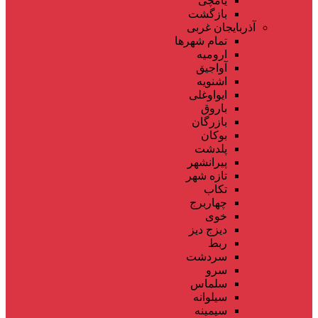
یامچی
بازگشت
آذربایجان غربی
تمام شهر‌ها
ارومیه
آواجیق
اشنویه
ایواوغلی
باروق
بازرگان
بوکان
پلدشت
پیرانشهر
تازه شهر
تکاب
چهاربرج
خوی
دیزج دیز
ربط
سردشت
سرو
سلماس
سیلوانه
سیمینه