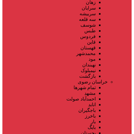
زهان
سرایان
سربیشه
سه قلعه
شوسف
طبس
فردوس
قاین
قهستان
محمدشهر
مود
نهبندان
نیمبلوک
بازگشت
خراسان رضوی
تمام شهر‌ها
مشهد
احمدآباد صولت
انابد
باجگیران
باخرز
بار
بایگ
بجستان