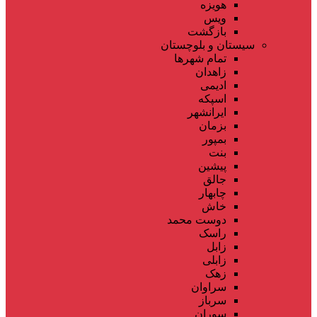
هویزه
ویس
بازگشت
سیستان و بلوچستان
تمام شهر‌ها
زاهدان
ادیمی
اسپکه
ایرانشهر
بزمان
بمپور
بنت
پیشین
جالق
چابهار
خاش
دوست محمد
راسک
زابل
زابلی
زهک
سراوان
سرباز
سوران