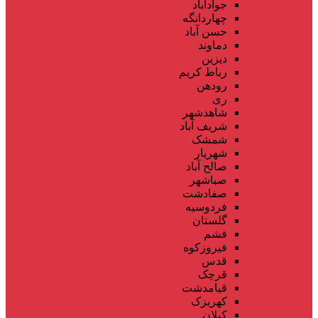
جوادآباد
چهاردانگه
حسن آباد
دماوند
دیزین
رباط کریم
رودهن
ری
شاهدشهر
شریف آباد
شمشک
شهریار
صالح آباد
صباشهر
صفادشت
فردوسیه
گلستان
فشم
فیروزکوه
قدس
قرچک
قیامدشت
کهریزک
کیلان