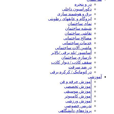
در و پنجره
دکوراسیون داخلی
برق و هوشمند سازی
ایزوگام و عایقهای رطوبتی
نمای ساختمان
شیشه ساختمان
نقاشی ساختمان
مصالح ساختمانی
خدمات ساختمانی
ماشین آلات ساختمانی
آسانسور /پله برقی /بالابر
بازسازی ساختمان
سقف کاذب / دیوار کاذب
در ضد سرقت
در اتوماتیک / کرکره برقی
آموزشی
آموزش حرفه و فن
آموزش تخصصی
آموزش موسیقی
آموزش کامپیوتر
آموزش ورزشی
تدریس خصوصی
پروژه‌های دانشگاهی