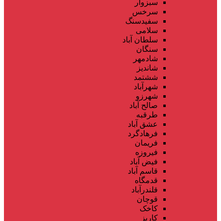
سبزوار
سرخس
سفیدسنگ
سلامی
سلطان آباد
سنگان
شادمهر
شاندیز
ششتمد
شهرآباد
شهرزو
صالح آباد
طرقبه
عشق آباد
فرهادگرد
فریمان
فیروزه
فیض آباد
قاسم آباد
قدمگاه
قلندرآباد
قوچان
کاخک
کاریز