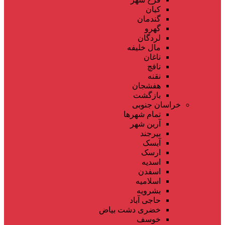
کیان
گندمان
گهرو
لردگان
مال خلیفه
ناغان
نافچ
نقنه
هفشجان
بازگشت
خراسان جنوبی
تمام شهر‌ها
آرین شهر
بیرجند
آیسک
ارسک
اسدیه
اسفدن
اسلامیه
بشرویه
حاجی آباد
خضری دشت بیاض
خوسف