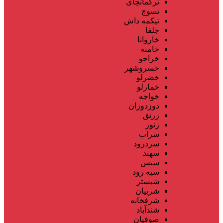
ترکمانچای
تسوج
تیکمه داش
جلفا
خاروانا
خامنه
خراجو
خسروشهر
خضرلو
خمارلو
خواجه
دوزدوزان
زرنق
زنوز
سراب
سردرود
سهند
سیس
سیه رود
شبستر
شربیان
شرفخانه
شندآباد
صوفیان