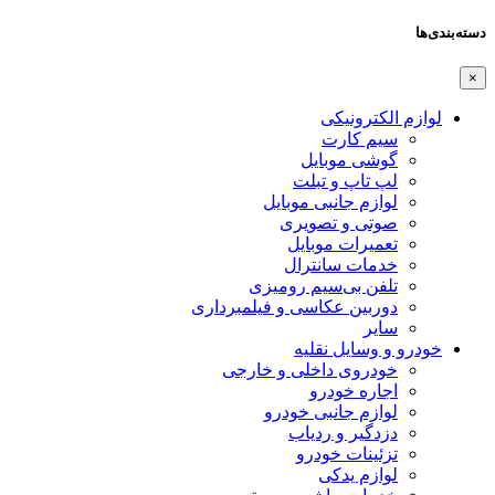
دسته‌بندی‌ها
×
لوازم الکترونیکی
سیم کارت
گوشی موبایل
لپ تاپ و تبلت
لوازم جانبی موبایل
صوتی و تصویری
تعمیرات موبایل
خدمات سانترال
تلفن بی‌سیم رومیزی
دوربین عکاسی و فیلمبرداری
سایر
خودرو و وسایل نقلیه
خودروی داخلی و خارجی
اجاره خودرو
لوازم جانبی خودرو
دزدگیر و ردیاب
تزئینات خودرو
لوازم یدکی