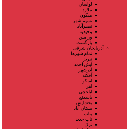
لواسان
ملارد
میگون
نسیم شهر
نصیرآباد
وحیدیه
ورامین
بازگشت
آذربایجان شرقی
تمام شهر‌ها
تبریز
آبش احمد
آذرشهر
آقکند
اسکو
اهر
ایلخچی
باسمنج
بخشایش
بستان آباد
بناب
ناب جدید
ترک