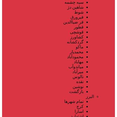
سیه چشمه
شاهین دژ
شوط
فیرورق
قر ضیاالدین
قطور
قوشچی
کشاورز
گردکشانه
ماکو
محمدیار
محمودآباد
مهاباد
میاندوآب
میرآباد
نالوس
نقده
نوشین
بازگشت
البرز
تمام شهر‌ها
کرج
اسارا
اشتهارد