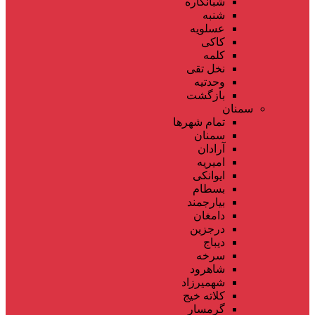
شبانکاره
شنبه
عسلویه
کاکی
کلمه
نخل تقی
وحدتیه
بازگشت
سمنان
تمام شهر‌ها
سمنان
آرادان
امیریه
ایوانکی
بسطام
بیارجمند
دامغان
درجزین
دیباج
سرخه
شاهرود
شهمیرزاد
کلاته خیج
گرمسار