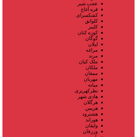
عجب شیر
قره آغاج
کشکسرای
کلوانق
کلیبر
کوزه کنان
گوگان
لیلان
مراغه
مرند
ملک کیان
ملکان
ممقان
مهربان
میانه
نظرکهریزی
هادی شهر
هرگلان
هریس
هشترود
هوراند
وایقان
ورزقان