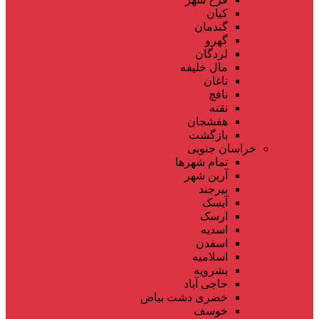
کیان
گندمان
گهرو
لردگان
مال خلیفه
ناغان
نافچ
نقنه
هفشجان
بازگشت
خراسان جنوبی
تمام شهر‌ها
آرین شهر
بیرجند
آیسک
ارسک
اسدیه
اسفدن
اسلامیه
بشرویه
حاجی آباد
خضری دشت بیاض
خوسف