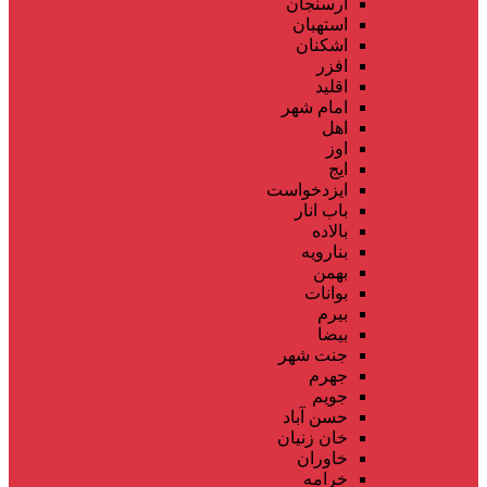
ارسنجان
استهبان
اشکنان
افزر
اقلید
امام شهر
اهل
اوز
ایج
ایزدخواست
باب انار
بالاده
بنارویه
بهمن
بوانات
بیرم
بیضا
جنت شهر
جهرم
جویم
حسن آباد
خان زنیان
خاوران
خرامه