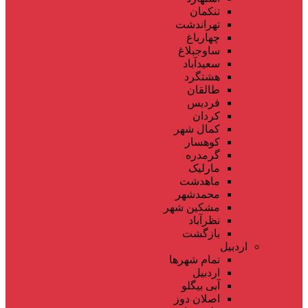
تنکمان
تهراندشت
چهارباغ
ساوجبلاغ
سعیدآباد
هشتگرد
طالقان
فردیس
کردان
کمال شهر
کوهسار
گرمدره
مارلیک
ماهدشت
محمدشهر
مشکین شهر
نظرآباد
بازگشت
اردبیل
تمام شهر‌ها
اردبیل
آبی بیگلو
اصلان دوز