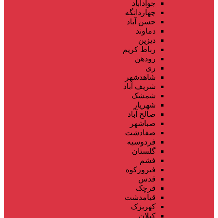
جوادآباد
چهاردانگه
حسن آباد
دماوند
دیزین
رباط کریم
رودهن
ری
شاهدشهر
شریف آباد
شمشک
شهریار
صالح آباد
صباشهر
صفادشت
فردوسیه
گلستان
فشم
فیروزکوه
قدس
قرچک
قیامدشت
کهریزک
کیلان