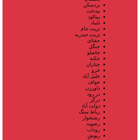
بردسکن
بیدخت
بینالود
تایباد
تربت جام
تربت حیدریه
جغتای
جنگل
چاشلو
چکنه
چناران
خرو
خلیل آباد
خواف
داورزن
در رود
درگز
دولت آباد
رباط سنگ
رشتخوار
رضویه
روداب
ریوش