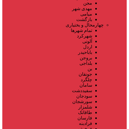
مجن
مهدی شهر
میامی
بازگشت
چهارمحال و بختیاری
تمام شهر‌ها
شهرکرد
آلونی
اردل
باباحیدر
بروجن
بلداجی
بن
جونقان
چلگرد
سامان
سفیددشت
سودجان
سورشجان
شلمزار
طاقانک
فارسان
فرادبنه
فرخ شهر