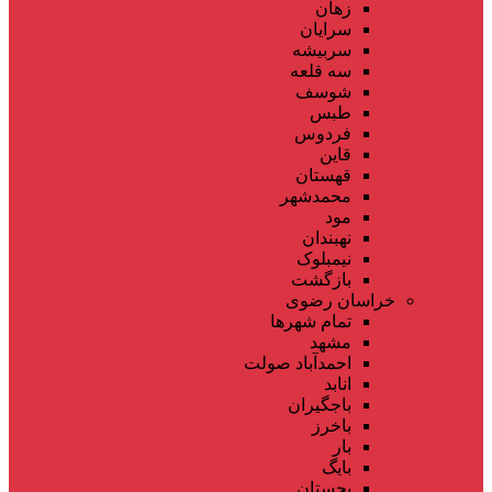
زهان
سرایان
سربیشه
سه قلعه
شوسف
طبس
فردوس
قاین
قهستان
محمدشهر
مود
نهبندان
نیمبلوک
بازگشت
خراسان رضوی
تمام شهر‌ها
مشهد
احمدآباد صولت
انابد
باجگیران
باخرز
بار
بایگ
بجستان