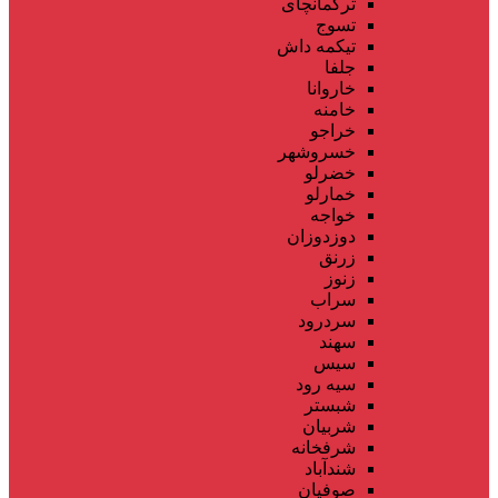
ترکمانچای
تسوج
تیکمه داش
جلفا
خاروانا
خامنه
خراجو
خسروشهر
خضرلو
خمارلو
خواجه
دوزدوزان
زرنق
زنوز
سراب
سردرود
سهند
سیس
سیه رود
شبستر
شربیان
شرفخانه
شندآباد
صوفیان