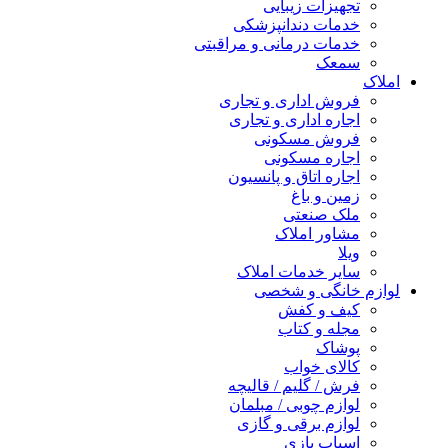
تجهیزات زیبایی
خدمات دندانپزشکی
خدمات درمانی و مراقبتی
سمعک
املاک
فروش اداری و تجاری
اجاره اداری و تجاری
فروش مسکونی
اجاره مسکونی
اجاره اتاق و پانسیون
زمین و باغ
ملک صنعتی
مشاور املاک
ویلا
سایر خدمات املاک
لوازم خانگی و شخصی
کیف و کفش
مجله و کتاب
پوشاک
کالای خواب
فرش / گلیم / قالیچه
لوازم چوبی / مبلمان
لوازم برقی و گازی
اسباب بازی