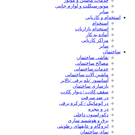
خدمات ماشین و موتور
موتورسیکلت و لوازم جانبی
سایر
استخدام و کاریابی
استخدام
استخدام بازاریاب
آماده به کار
مراکز کاریابی
سایر
ساختمان
نقاشی ساختمان
مصالح ساختمانی
خدمات ساختمانی
ماشین آلات ساختمانی
آسانسور /پله برقی /بالابر
بازسازی ساختمان
سقف کاذب / دیوار کاذب
در ضد سرقت
در اتوماتیک / کرکره برقی
در و پنجره
دکوراسیون داخلی
برق و هوشمند سازی
ایزوگام و عایقهای رطوبتی
نمای ساختمان