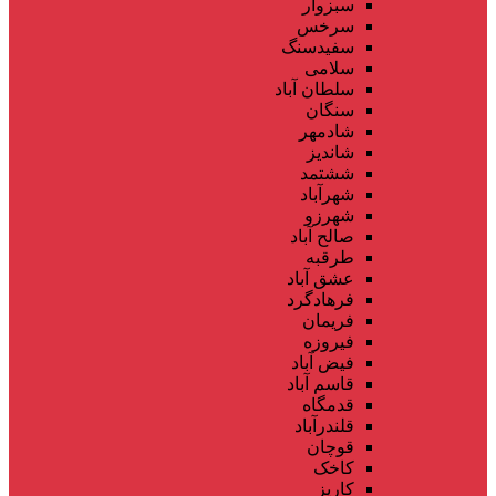
سبزوار
سرخس
سفیدسنگ
سلامی
سلطان آباد
سنگان
شادمهر
شاندیز
ششتمد
شهرآباد
شهرزو
صالح آباد
طرقبه
عشق آباد
فرهادگرد
فریمان
فیروزه
فیض آباد
قاسم آباد
قدمگاه
قلندرآباد
قوچان
کاخک
کاریز