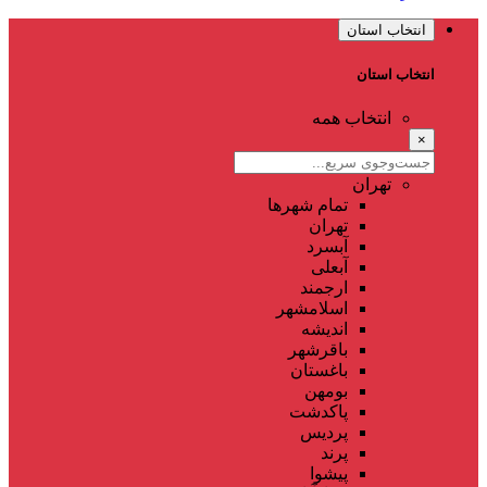
انتخاب استان
انتخاب استان
انتخاب همه
×
تهران
تمام شهر‌ها
تهران
آبسرد
آبعلی
ارجمند
اسلامشهر
اندیشه
باقرشهر
باغستان
بومهن
پاکدشت
پردیس
پرند
پیشوا