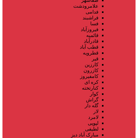
صفاشهر
علامرودشت
فدامی
فراشبند
فسا
فیروزآباد
قائمیه
قادرآباد
قطب آباد
قطرویه
قیر
کارزین
کازرون
کامفیروز
کره ای
کنارتخته
کوار
گراش
گله دار
لار
لامرد
لپویی
لطیفی
مبارک آباد دیز