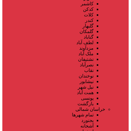
کاشمر
کدکن
کلات
کندر
گلبهار
گلمکان
گناباد
لطف آباد
مزدآوند
ملک آباد
نشتیفان
نصرآباد
نقاب
نوخندان
نیشابور
نیل شهر
همت آباد
یونسی
بازگشت
خراسان شمالی
تمام شهر‌ها
بجنورد
آشخانه