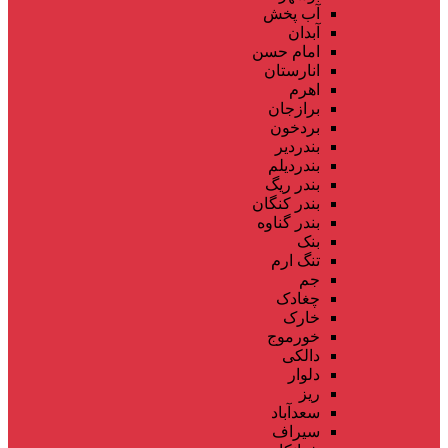
آب پخش
آبدان
امام حسن
انارستان
اهرم
برازجان
بردخون
بندردیر
بندردیلم
بندر ریگ
بندر کنگان
بندر گناوه
بنک
تنگ ارم
جم
چغادک
خارک
خورموج
دالکی
دلوار
ریز
سعدآباد
سیراف