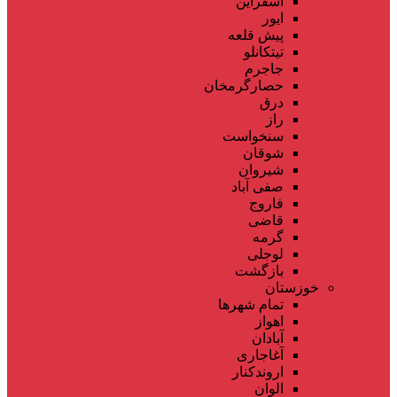
اسفراین
ایور
پیش قلعه
تیتکانلو
جاجرم
حصارگرمخان
درق
راز
سنخواست
شوقان
شیروان
صفی آباد
فاروج
قاضی
گرمه
لوجلی
بازگشت
خوزستان
تمام شهر‌ها
اهواز
آبادان
آغاجاری
اروندکنار
الوان