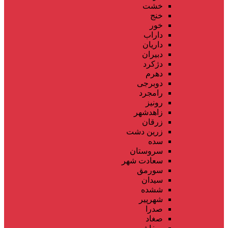
خشت
خنج
خور
داراب
داریان
دبیران
دژکرد
دهرم
دوبرجی
رامجرد
رونیز
زاهدشهر
زرقان
زرین دشت
سده
سروستان
سعادت شهر
سورمق
سیدان
ششده
شهرپیر
صدرا
صغاد