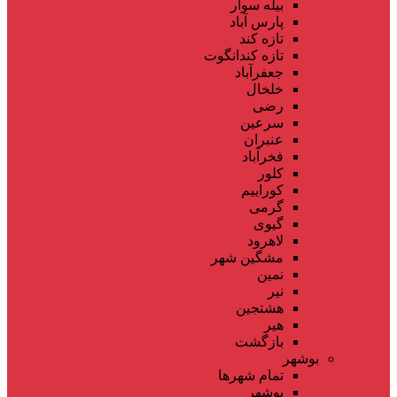
بیله سوار
پارس آباد
تازه کند
تازه کندانگوت
جعفرآباد
خلخال
رضی
سرعین
عنبران
فخرآباد
کلور
کوراییم
گرمی
گیوی
لاهرود
مشگین شهر
نمین
نیر
هشتجین
هیر
بازگشت
بوشهر
تمام شهر‌ها
بوشهر