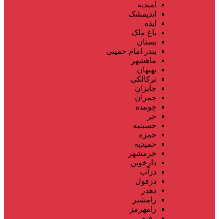
امیدیه
اندیمشک
ایذه
باغ ملک
بستان
بندر امام خمینی
ماهشهر
بهبهان
ترکالکی
جایزان
چمران
چوبیده
حر
حسینیه
حمزه
حمیدیه
خرمشهر
دارخوین
دزآب
دزفول
دهدز
رامشیر
رامهرمز
رفیع