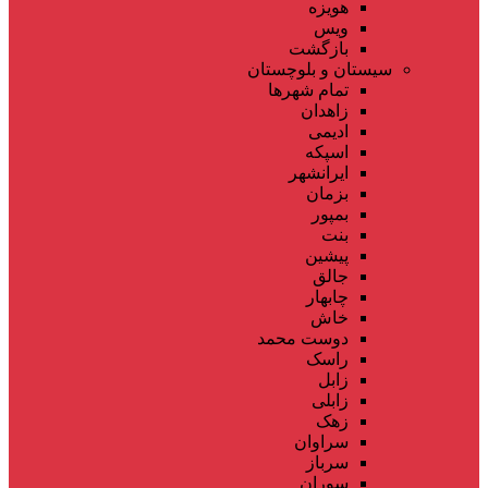
هویزه
ویس
بازگشت
سیستان و بلوچستان
تمام شهر‌ها
زاهدان
ادیمی
اسپکه
ایرانشهر
بزمان
بمپور
بنت
پیشین
جالق
چابهار
خاش
دوست محمد
راسک
زابل
زابلی
زهک
سراوان
سرباز
سوران