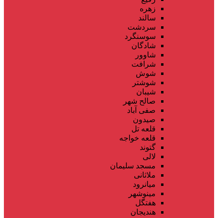
زهره
سالند
سردشت
سوسنگرد
شادگان
شاوور
شرافت
شوش
شوشتر
شیبان
صالح شهر
صفی آباد
صیدون
قلعه تل
قلعه خواجه
گتوند
لالی
مسجد سلیمان
ملاثانی
میانرود
مینوشهر
هفتگل
هندیجان