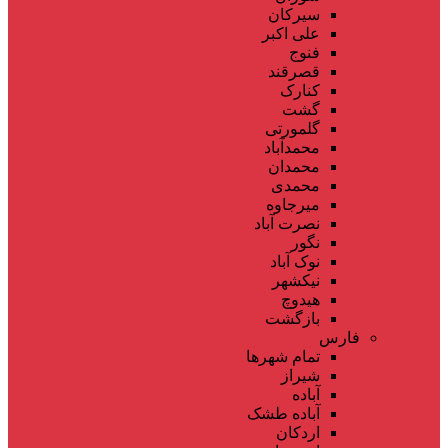
سیرکان
علی اکبر
فنوج
قصرقند
کنارک
گشت
گلمورتی
محمدآباد
محمدان
محمدی
میرجاوه
نصرت آباد
نگور
نوک آباد
نیکشهر
هیدوچ
بازگشت
فارس
تمام شهر‌ها
شیراز
آباده
آباده طشک
اردکان