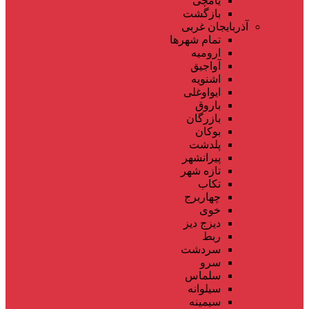
یامچی
بازگشت
آذربایجان غربی
تمام شهر‌ها
ارومیه
آواجیق
اشنویه
ایواوغلی
باروق
بازرگان
بوکان
پلدشت
پیرانشهر
تازه شهر
تکاب
چهاربرج
خوی
دیزج دیز
ربط
سردشت
سرو
سلماس
سیلوانه
سیمینه