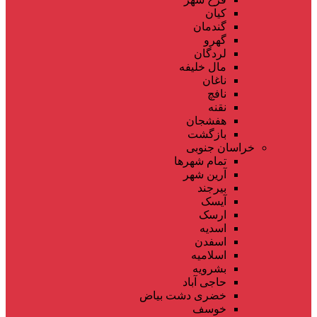
کیان
گندمان
گهرو
لردگان
مال خلیفه
ناغان
نافچ
نقنه
هفشجان
بازگشت
خراسان جنوبی
تمام شهر‌ها
آرین شهر
بیرجند
آیسک
ارسک
اسدیه
اسفدن
اسلامیه
بشرویه
حاجی آباد
خضری دشت بیاض
خوسف