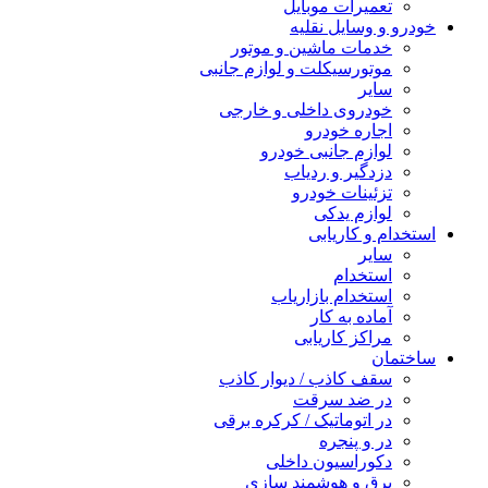
تعمیرات موبایل
خودرو و وسایل نقلیه
خدمات ماشین و موتور
موتورسیکلت و لوازم جانبی
سایر
خودروی داخلی و خارجی
اجاره خودرو
لوازم جانبی خودرو
دزدگیر و ردیاب
تزئینات خودرو
لوازم یدکی
استخدام و کاریابی
سایر
استخدام
استخدام بازاریاب
آماده به کار
مراکز کاریابی
ساختمان
سقف کاذب / دیوار کاذب
در ضد سرقت
در اتوماتیک / کرکره برقی
در و پنجره
دکوراسیون داخلی
برق و هوشمند سازی