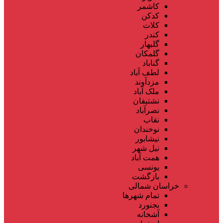
کاشمر
کدکن
کلات
کندر
گلبهار
گلمکان
گناباد
لطف آباد
مزدآوند
ملک آباد
نشتیفان
نصرآباد
نقاب
نوخندان
نیشابور
نیل شهر
همت آباد
یونسی
بازگشت
خراسان شمالی
تمام شهر‌ها
بجنورد
آشخانه