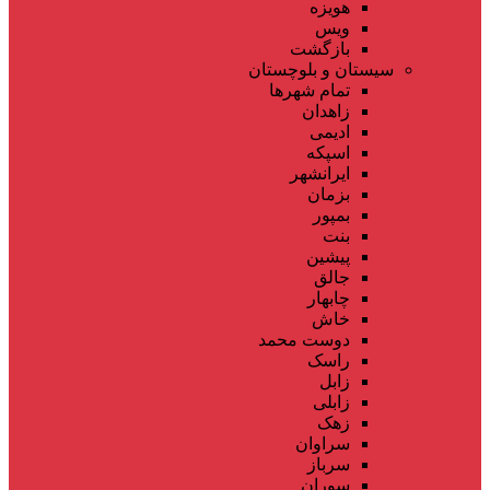
هویزه
ویس
بازگشت
سیستان و بلوچستان
تمام شهر‌ها
زاهدان
ادیمی
اسپکه
ایرانشهر
بزمان
بمپور
بنت
پیشین
جالق
چابهار
خاش
دوست محمد
راسک
زابل
زابلی
زهک
سراوان
سرباز
سوران