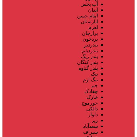
آب پخش
آبدان
امام حسن
انارستان
اهرم
برازجان
بردخون
بندردیر
بندردیلم
بندر ریگ
بندر کنگان
بندر گناوه
بنک
تنگ ارم
جم
چغادک
خارک
خورموج
دالکی
دلوار
ریز
سعدآباد
سیراف