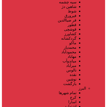
سیه چشمه
شاهین دژ
شوط
فیرورق
قر ضیاالدین
قطور
قوشچی
کشاورز
گردکشانه
ماکو
محمدیار
محمودآباد
مهاباد
میاندوآب
میرآباد
نالوس
نقده
نوشین
بازگشت
البرز
تمام شهر‌ها
کرج
اسارا
اشتهارد