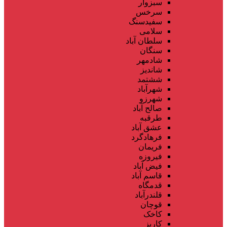
سبزوار
سرخس
سفیدسنگ
سلامی
سلطان آباد
سنگان
شادمهر
شاندیز
ششتمد
شهرآباد
شهرزو
صالح آباد
طرقبه
عشق آباد
فرهادگرد
فریمان
فیروزه
فیض آباد
قاسم آباد
قدمگاه
قلندرآباد
قوچان
کاخک
کاریز