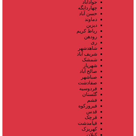
جوادآباد
چهاردانگه
حسن آباد
دماوند
دیزین
رباط کریم
رودهن
ری
شاهدشهر
شریف آباد
شمشک
شهریار
صالح آباد
صباشهر
صفادشت
فردوسیه
گلستان
فشم
فیروزکوه
قدس
قرچک
قیامدشت
کهریزک
کیلان