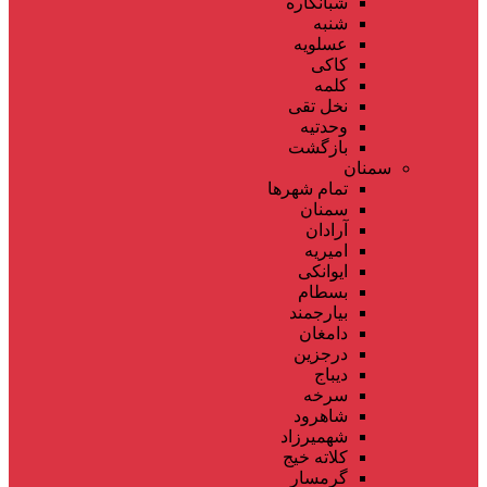
شبانکاره
شنبه
عسلویه
کاکی
کلمه
نخل تقی
وحدتیه
بازگشت
سمنان
تمام شهر‌ها
سمنان
آرادان
امیریه
ایوانکی
بسطام
بیارجمند
دامغان
درجزین
دیباج
سرخه
شاهرود
شهمیرزاد
کلاته خیج
گرمسار