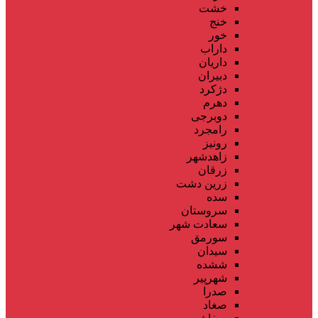
خشت
خنج
خور
داراب
داریان
دبیران
دژکرد
دهرم
دوبرجی
رامجرد
رونیز
زاهدشهر
زرقان
زرین دشت
سده
سروستان
سعادت شهر
سورمق
سیدان
ششده
شهرپیر
صدرا
صغاد