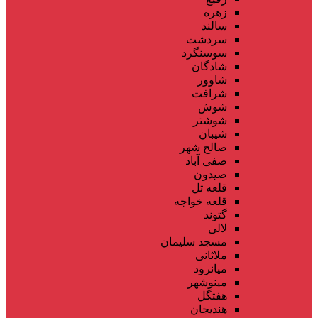
زهره
سالند
سردشت
سوسنگرد
شادگان
شاوور
شرافت
شوش
شوشتر
شیبان
صالح شهر
صفی آباد
صیدون
قلعه تل
قلعه خواجه
گتوند
لالی
مسجد سلیمان
ملاثانی
میانرود
مینوشهر
هفتگل
هندیجان