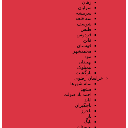
زهان
سرایان
سربیشه
سه قلعه
شوسف
طبس
فردوس
قاین
قهستان
محمدشهر
مود
نهبندان
نیمبلوک
بازگشت
خراسان رضوی
تمام شهر‌ها
مشهد
احمدآباد صولت
انابد
باجگیران
باخرز
بار
بایگ
بجستان