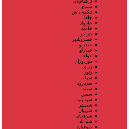
ترکمانچای
تسوج
تیکمه داش
جلفا
خاروانا
خامنه
خراجو
خسروشهر
خضرلو
خمارلو
خواجه
دوزدوزان
زرنق
زنوز
سراب
سردرود
سهند
سیس
سیه رود
شبستر
شربیان
شرفخانه
شندآباد
صوفیان