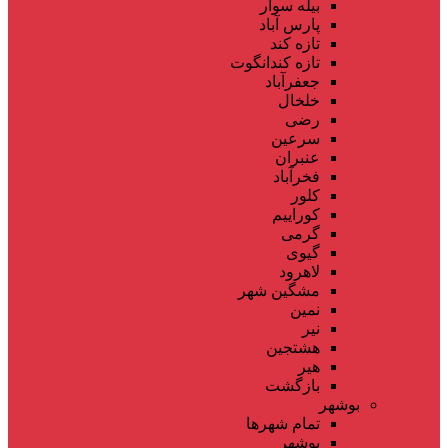
بیله سوار
پارس آباد
تازه کند
تازه کندانگوت
جعفرآباد
خلخال
رضی
سرعین
عنبران
فخرآباد
کلور
کوراییم
گرمی
گیوی
لاهرود
مشگین شهر
نمین
نیر
هشتجین
هیر
بازگشت
بوشهر
تمام شهر‌ها
بوشهر