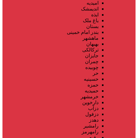
امیدیه
اندیمشک
ایذه
باغ ملک
بستان
بندر امام خمینی
ماهشهر
بهبهان
ترکالکی
جایزان
چمران
چوبیده
حر
حسینیه
حمزه
حمیدیه
خرمشهر
دارخوین
دزآب
دزفول
دهدز
رامشیر
رامهرمز
رفیع