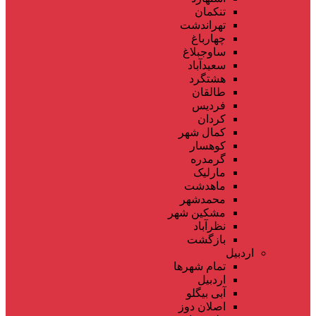
تنکمان
تهراندشت
چهارباغ
ساوجبلاغ
سعیدآباد
هشتگرد
طالقان
فردیس
کردان
کمال شهر
کوهسار
گرمدره
مارلیک
ماهدشت
محمدشهر
مشکین شهر
نظرآباد
بازگشت
اردبیل
تمام شهر‌ها
اردبیل
آبی بیگلو
اصلان دوز