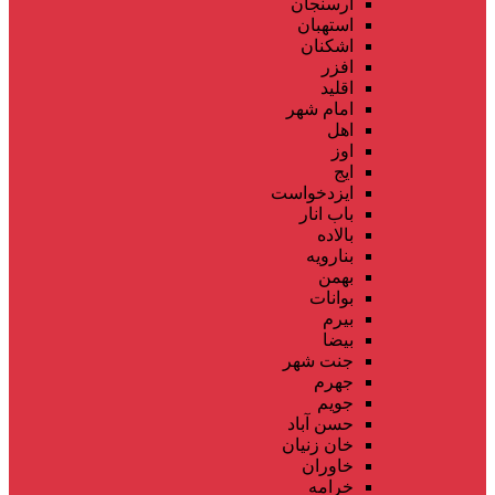
ارسنجان
استهبان
اشکنان
افزر
اقلید
امام شهر
اهل
اوز
ایج
ایزدخواست
باب انار
بالاده
بنارویه
بهمن
بوانات
بیرم
بیضا
جنت شهر
جهرم
جویم
حسن آباد
خان زنیان
خاوران
خرامه