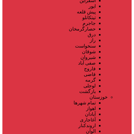
اسفراین
ایور
پیش قلعه
تیتکانلو
جاجرم
حصارگرمخان
درق
راز
سنخواست
شوقان
شیروان
صفی آباد
فاروج
قاضی
گرمه
لوجلی
بازگشت
خوزستان
تمام شهر‌ها
اهواز
آبادان
آغاجاری
اروندکنار
الوان