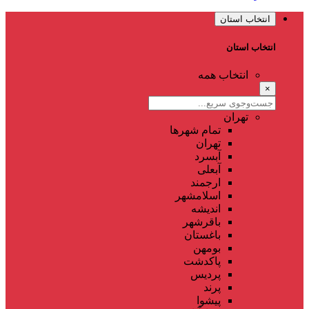
انتخاب استان
انتخاب استان
انتخاب همه
×
تهران
تمام شهر‌ها
تهران
آبسرد
آبعلی
ارجمند
اسلامشهر
اندیشه
باقرشهر
باغستان
بومهن
پاکدشت
پردیس
پرند
پیشوا