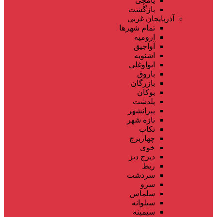
یامچی
بازگشت
آذربایجان غربی
تمام شهر‌ها
ارومیه
آواجیق
اشنویه
ایواوغلی
باروق
بازرگان
بوکان
پلدشت
پیرانشهر
تازه شهر
تکاب
چهاربرج
خوی
دیزج دیز
ربط
سردشت
سرو
سلماس
سیلوانه
سیمینه