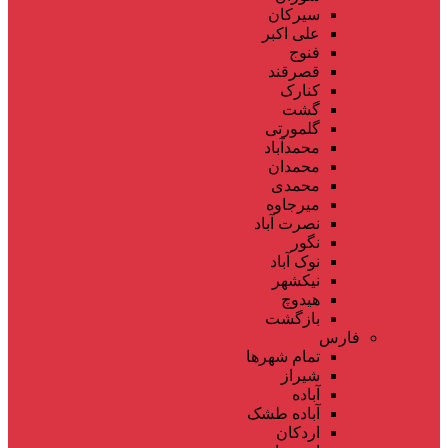
سیرکان
علی اکبر
فنوج
قصرقند
کنارک
گشت
گلمورتی
محمدآباد
محمدان
محمدی
میرجاوه
نصرت آباد
نگور
نوک آباد
نیکشهر
هیدوچ
بازگشت
فارس
تمام شهر‌ها
شیراز
آباده
آباده طشک
اردکان