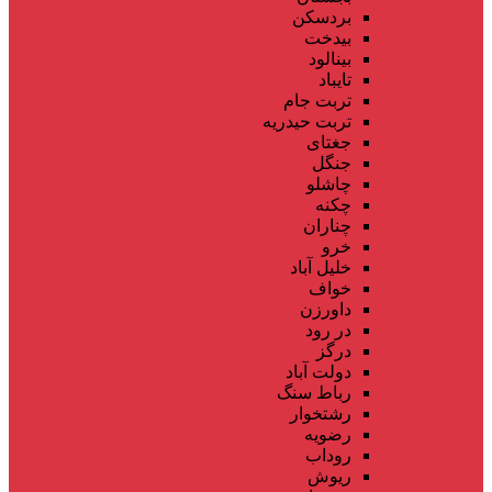
بردسکن
بیدخت
بینالود
تایباد
تربت جام
تربت حیدریه
جغتای
جنگل
چاشلو
چکنه
چناران
خرو
خلیل آباد
خواف
داورزن
در رود
درگز
دولت آباد
رباط سنگ
رشتخوار
رضویه
روداب
ریوش