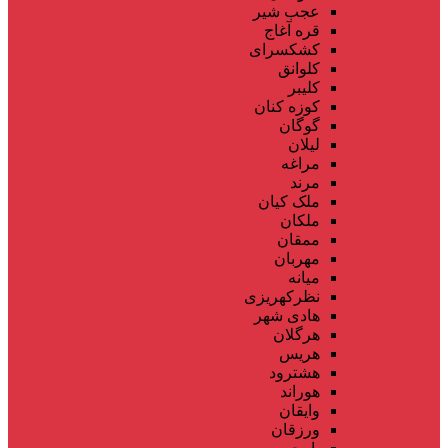
عجب شیر
قره آغاج
کشکسرای
کلوانق
کلیبر
کوزه کنان
گوگان
لیلان
مراغه
مرند
ملک کیان
ملکان
ممقان
مهربان
میانه
نظرکهریزی
هادی شهر
هرگلان
هریس
هشترود
هوراند
وایقان
ورزقان