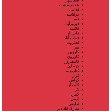
صفاشهر
علامرودشت
فدامی
فراشبند
فسا
فیروزآباد
قائمیه
قادرآباد
قطب آباد
قطرویه
قیر
کارزین
کازرون
کامفیروز
کره ای
کنارتخته
کوار
گراش
گله دار
لار
لامرد
لپویی
لطیفی
مبارک آباد دیز