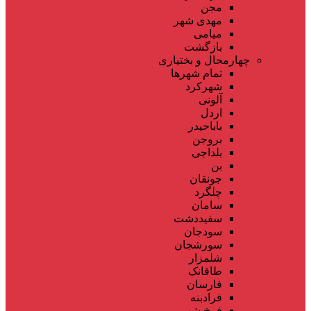
مجن
مهدی شهر
میامی
بازگشت
چهارمحال و بختیاری
تمام شهر‌ها
شهرکرد
آلونی
اردل
باباحیدر
بروجن
بلداجی
بن
جونقان
چلگرد
سامان
سفیددشت
سودجان
سورشجان
شلمزار
طاقانک
فارسان
فرادبنه
فرخ شهر