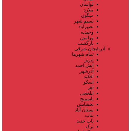
لواسان
ملارد
میگون
نسیم شهر
نصیرآباد
وحیدیه
ورامین
بازگشت
آذربایجان شرقی
تمام شهر‌ها
تبریز
آبش احمد
آذرشهر
آقکند
اسکو
اهر
ایلخچی
باسمنج
بخشایش
بستان آباد
بناب
ناب جدید
ترک