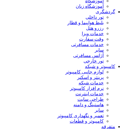
آموزشگاه
آموزشگاه زبان
گردشگری
تور داخلی
بلیط هواپیما و قطار
رزرو هتل
خدمات ویزا
وقت سفارت
خدمات مسافرتی
سایر
آژانس مسافرتی
تور خارجی
کامپیوتر و شبکه
لوازم جانبی کامپیوتر
پرینتر و اسکنر
خدمات شبکه
نرم افزار کامپیوتر
خدمات اینترنت
طراحی سایت
هاستینگ و دامنه
سایر
تعمیر و نگهداری کامپیوتر
کامپیوتر و قطعات
متفرقه