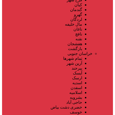
کیان
گندمان
گهرو
لردگان
مال خلیفه
ناغان
نافچ
نقنه
هفشجان
بازگشت
خراسان جنوبی
تمام شهر‌ها
آرین شهر
بیرجند
آیسک
ارسک
اسدیه
اسفدن
اسلامیه
بشرویه
حاجی آباد
خضری دشت بیاض
خوسف