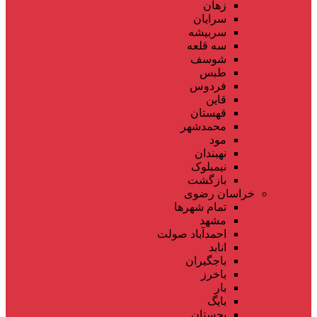
زهان
سرایان
سربیشه
سه قلعه
شوسف
طبس
فردوس
قاین
قهستان
محمدشهر
مود
نهبندان
نیمبلوک
بازگشت
خراسان رضوی
تمام شهر‌ها
مشهد
احمدآباد صولت
انابد
باجگیران
باخرز
بار
بایگ
بجستان