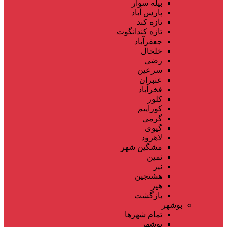
بیله سوار
پارس آباد
تازه کند
تازه کندانگوت
جعفرآباد
خلخال
رضی
سرعین
عنبران
فخرآباد
کلور
کوراییم
گرمی
گیوی
لاهرود
مشگین شهر
نمین
نیر
هشتجین
هیر
بازگشت
بوشهر
تمام شهر‌ها
بوشهر