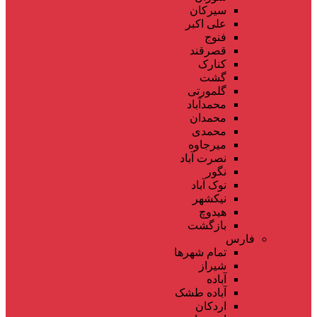
سیرکان
علی اکبر
فنوج
قصرقند
کنارک
گشت
گلمورتی
محمدآباد
محمدان
محمدی
میرجاوه
نصرت آباد
نگور
نوک آباد
نیکشهر
هیدوچ
بازگشت
فارس
تمام شهر‌ها
شیراز
آباده
آباده طشک
اردکان