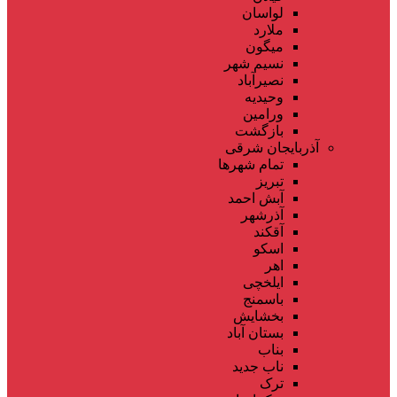
لواسان
ملارد
میگون
نسیم شهر
نصیرآباد
وحیدیه
ورامین
بازگشت
آذربایجان شرقی
تمام شهر‌ها
تبریز
آبش احمد
آذرشهر
آقکند
اسکو
اهر
ایلخچی
باسمنج
بخشایش
بستان آباد
بناب
ناب جدید
ترک