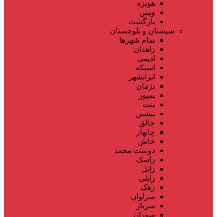
هویزه
ویس
بازگشت
سیستان و بلوچستان
تمام شهر‌ها
زاهدان
ادیمی
اسپکه
ایرانشهر
بزمان
بمپور
بنت
پیشین
جالق
چابهار
خاش
دوست محمد
راسک
زابل
زابلی
زهک
سراوان
سرباز
سوران