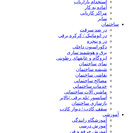
استخدام بازاریاب
آماده به کار
مراکز کاریابی
سایر
ساختمان
در ضد سرقت
در اتوماتیک / کرکره برقی
در و پنجره
دکوراسیون داخلی
برق و هوشمند سازی
ایزوگام و عایقهای رطوبتی
نمای ساختمان
شیشه ساختمان
نقاشی ساختمان
مصالح ساختمانی
خدمات ساختمانی
ماشین آلات ساختمانی
آسانسور /پله برقی /بالابر
بازسازی ساختمان
سقف کاذب / دیوار کاذب
آموزشی
آموزشگاه رانندگی
آموزش درسی
آموزش حرفه و فن