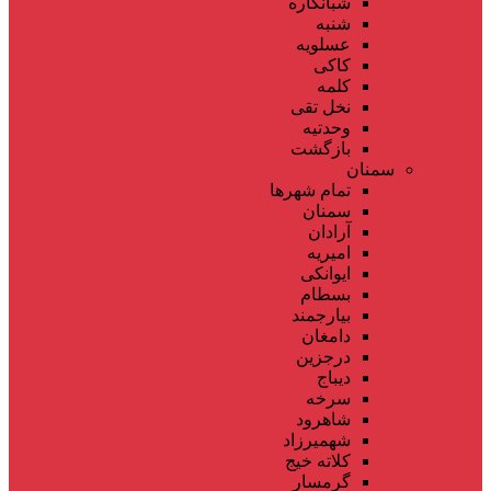
شبانکاره
شنبه
عسلویه
کاکی
کلمه
نخل تقی
وحدتیه
بازگشت
سمنان
تمام شهر‌ها
سمنان
آرادان
امیریه
ایوانکی
بسطام
بیارجمند
دامغان
درجزین
دیباج
سرخه
شاهرود
شهمیرزاد
کلاته خیج
گرمسار