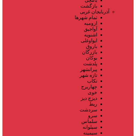
یامچی
بازگشت
آذربایجان غربی
تمام شهر‌ها
ارومیه
آواجیق
اشنویه
ایواوغلی
باروق
بازرگان
بوکان
پلدشت
پیرانشهر
تازه شهر
تکاب
چهاربرج
خوی
دیزج دیز
ربط
سردشت
سرو
سلماس
سیلوانه
سیمینه