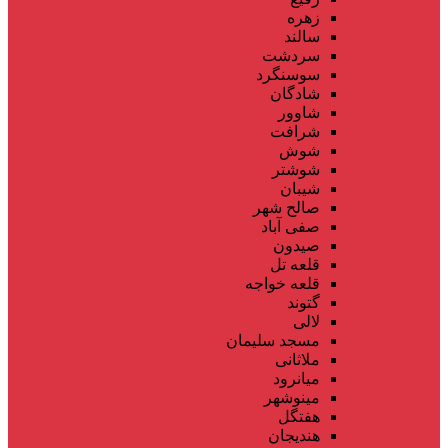
زهره
سالند
سردشت
سوسنگرد
شادگان
شاوور
شرافت
شوش
شوشتر
شیبان
صالح شهر
صفی آباد
صیدون
قلعه تل
قلعه خواجه
گتوند
لالی
مسجد سلیمان
ملاثانی
میانرود
مینوشهر
هفتگل
هندیجان