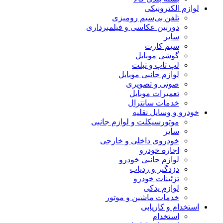
لوازم الکترونیکی
تلفن بی‌سیم رومیزی
دوربین عکاسی و فیلمبرداری
سایر
سیم کارت
گوشی موبایل
لپ تاپ و تبلت
لوازم جانبی موبایل
صوتی و تصویری
تعمیرات موبایل
خدمات سانترال
خودرو و وسایل نقلیه
موتورسیکلت و لوازم جانبی
سایر
خودروی داخلی و خارجی
اجاره خودرو
لوازم جانبی خودرو
دزدگیر و ردیاب
تزئینات خودرو
لوازم یدکی
خدمات ماشین و موتور
استخدام و کاریابی
استخدام