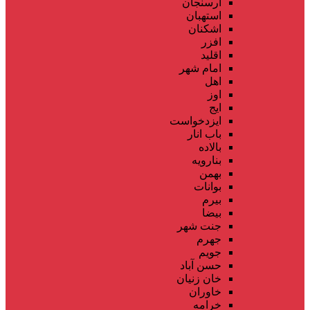
ارسنجان
استهبان
اشکنان
افزر
اقلید
امام شهر
اهل
اوز
ایج
ایزدخواست
باب انار
بالاده
بنارویه
بهمن
بوانات
بیرم
بیضا
جنت شهر
جهرم
جویم
حسن آباد
خان زنیان
خاوران
خرامه