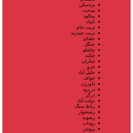
بردسکن
بیدخت
بینالود
تایباد
تربت جام
تربت حیدریه
جغتای
جنگل
چاشلو
چکنه
چناران
خرو
خلیل آباد
خواف
داورزن
در رود
درگز
دولت آباد
رباط سنگ
رشتخوار
رضویه
روداب
ریوش