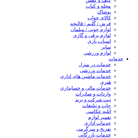
کیف و کفش
مجله و کتاب
پوشاک
کالای خواب
فرش / گلیم / قالیچه
لوازم چوبی / مبلمان
لوازم برقی و گازی
اسباب بازی
سایر
لوازم ورزشی
خدمات
خدمات در منزل
خدمات ورزشی
خدمات ماشین های اداری
هنری
خدمات مالی و حسابداری
واردات و صادرات
ثبت شرکت و برند
چاپ و تبلیغات
آتلیه عکاسی
تعمیر لوازم
خدمات اداری
تفریح و سرگرمی
خدمات بازرگانی