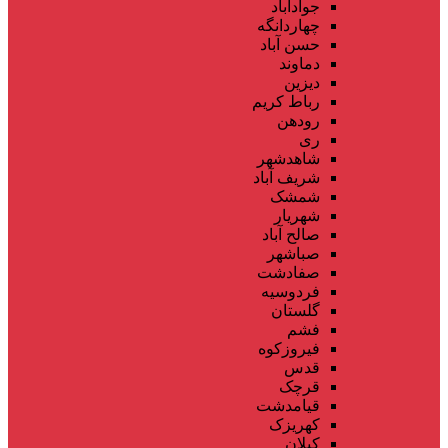
جوادآباد
چهاردانگه
حسن آباد
دماوند
دیزین
رباط کریم
رودهن
ری
شاهدشهر
شریف آباد
شمشک
شهریار
صالح آباد
صباشهر
صفادشت
فردوسیه
گلستان
فشم
فیروزکوه
قدس
قرچک
قیامدشت
کهریزک
کیلان