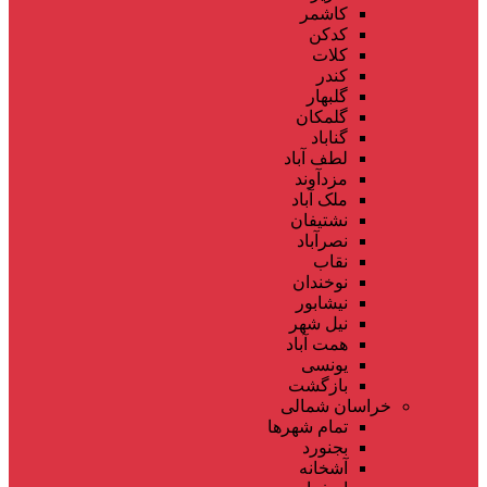
کاشمر
کدکن
کلات
کندر
گلبهار
گلمکان
گناباد
لطف آباد
مزدآوند
ملک آباد
نشتیفان
نصرآباد
نقاب
نوخندان
نیشابور
نیل شهر
همت آباد
یونسی
بازگشت
خراسان شمالی
تمام شهر‌ها
بجنورد
آشخانه