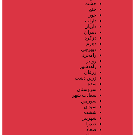
خشت
خنج
خور
داراب
داریان
دبیران
دژکرد
دهرم
دوبرجی
رامجرد
رونیز
زاهدشهر
زرقان
زرین دشت
سده
سروستان
سعادت شهر
سورمق
سیدان
ششده
شهرپیر
صدرا
صغاد