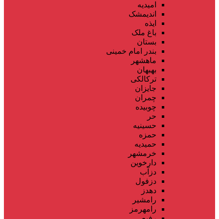
امیدیه
اندیمشک
ایذه
باغ ملک
بستان
بندر امام خمینی
ماهشهر
بهبهان
ترکالکی
جایزان
چمران
چوبیده
حر
حسینیه
حمزه
حمیدیه
خرمشهر
دارخوین
دزآب
دزفول
دهدز
رامشیر
رامهرمز
رفیع