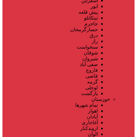
اسفراین
ایور
پیش قلعه
تیتکانلو
جاجرم
حصارگرمخان
درق
راز
سنخواست
شوقان
شیروان
صفی آباد
فاروج
قاضی
گرمه
لوجلی
بازگشت
خوزستان
تمام شهر‌ها
اهواز
آبادان
آغاجاری
اروندکنار
الوان