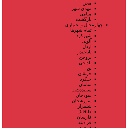
مجن
مهدی شهر
میامی
بازگشت
چهارمحال و بختیاری
تمام شهر‌ها
شهرکرد
آلونی
اردل
باباحیدر
بروجن
بلداجی
بن
جونقان
چلگرد
سامان
سفیددشت
سودجان
سورشجان
شلمزار
طاقانک
فارسان
فرادبنه
فرخ شهر