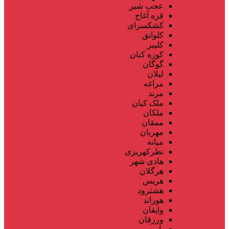
عجب شیر
قره آغاج
کشکسرای
کلوانق
کلیبر
کوزه کنان
گوگان
لیلان
مراغه
مرند
ملک کیان
ملکان
ممقان
مهربان
میانه
نظرکهریزی
هادی شهر
هرگلان
هریس
هشترود
هوراند
وایقان
ورزقان