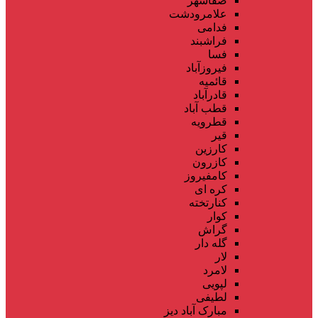
صفاشهر
علامرودشت
فدامی
فراشبند
فسا
فیروزآباد
قائمیه
قادرآباد
قطب آباد
قطرویه
قیر
کارزین
کازرون
کامفیروز
کره ای
کنارتخته
کوار
گراش
گله دار
لار
لامرد
لپویی
لطیفی
مبارک آباد دیز