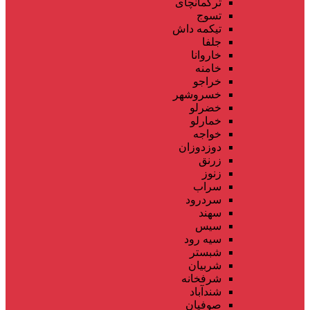
ترکمانچای
تسوج
تیکمه داش
جلفا
خاروانا
خامنه
خراجو
خسروشهر
خضرلو
خمارلو
خواجه
دوزدوزان
زرنق
زنوز
سراب
سردرود
سهند
سیس
سیه رود
شبستر
شربیان
شرفخانه
شندآباد
صوفیان