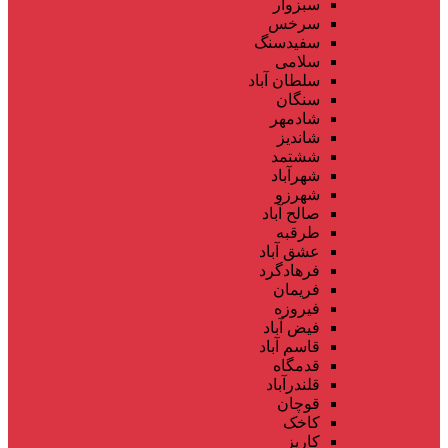
سبزوار
سرخس
سفیدسنگ
سلامی
سلطان آباد
سنگان
شادمهر
شاندیز
ششتمد
شهرآباد
شهرزو
صالح آباد
طرقبه
عشق آباد
فرهادگرد
فریمان
فیروزه
فیض آباد
قاسم آباد
قدمگاه
قلندرآباد
قوچان
کاخک
کاریز