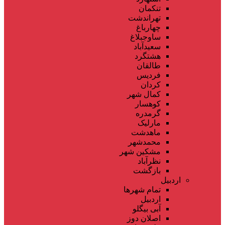
تنکمان
تهراندشت
چهارباغ
ساوجبلاغ
سعیدآباد
هشتگرد
طالقان
فردیس
کردان
کمال شهر
کوهسار
گرمدره
مارلیک
ماهدشت
محمدشهر
مشکین شهر
نظرآباد
بازگشت
اردبیل
تمام شهر‌ها
اردبیل
آبی بیگلو
اصلان دوز