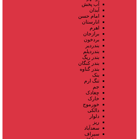
آب پخش
آبدان
امام حسن
انارستان
اهرم
برازجان
بردخون
بندردیر
بندردیلم
بندر ریگ
بندر کنگان
بندر گناوه
بنک
تنگ ارم
جم
چغادک
خارک
خورموج
دالکی
دلوار
ریز
سعدآباد
سیراف