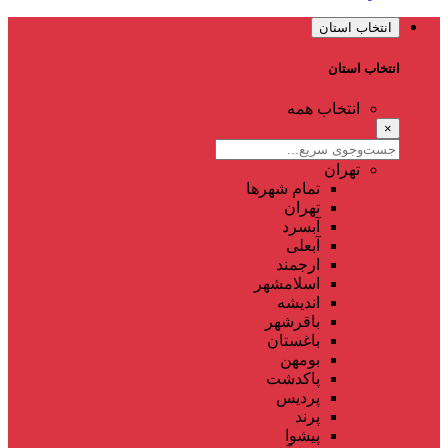
انتخاب استان
انتخاب استان
انتخاب همه
×
تهران
تمام شهر‌ها
تهران
آبسرد
آبعلی
ارجمند
اسلامشهر
اندیشه
باقرشهر
باغستان
بومهن
پاکدشت
پردیس
پرند
پیشوا