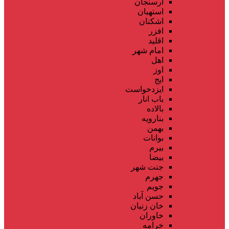
ارسنجان
استهبان
اشکنان
افزر
اقلید
امام شهر
اهل
اوز
ایج
ایزدخواست
باب انار
بالاده
بنارویه
بهمن
بوانات
بیرم
بیضا
جنت شهر
جهرم
جویم
حسن آباد
خان زنیان
خاوران
خرامه