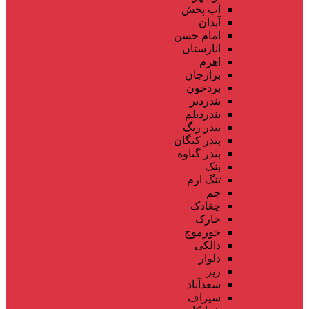
آب پخش
آبدان
امام حسن
انارستان
اهرم
برازجان
بردخون
بندردیر
بندردیلم
بندر ریگ
بندر کنگان
بندر گناوه
بنک
تنگ ارم
جم
چغادک
خارک
خورموج
دالکی
دلوار
ریز
سعدآباد
سیراف