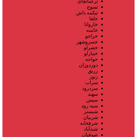
ترکمانچای
تسوج
تیکمه داش
جلفا
خاروانا
خامنه
خراجو
خسروشهر
خضرلو
خمارلو
خواجه
دوزدوزان
زرنق
زنوز
سراب
سردرود
سهند
سیس
سیه رود
شبستر
شربیان
شرفخانه
شندآباد
صوفیان