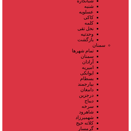
شبانکاره
شنبه
عسلویه
کاکی
کلمه
نخل تقی
وحدتیه
بازگشت
سمنان
تمام شهر‌ها
سمنان
آرادان
امیریه
ایوانکی
بسطام
بیارجمند
دامغان
درجزین
دیباج
سرخه
شاهرود
شهمیرزاد
کلاته خیج
گرمسار