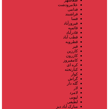
صفاشهر
علامرودشت
فدامی
فراشبند
فسا
فیروزآباد
قائمیه
قادرآباد
قطب آباد
قطرویه
قیر
کارزین
کازرون
کامفیروز
کره ای
کنارتخته
کوار
گراش
گله دار
لار
لامرد
لپویی
لطیفی
مبارک آباد دیز