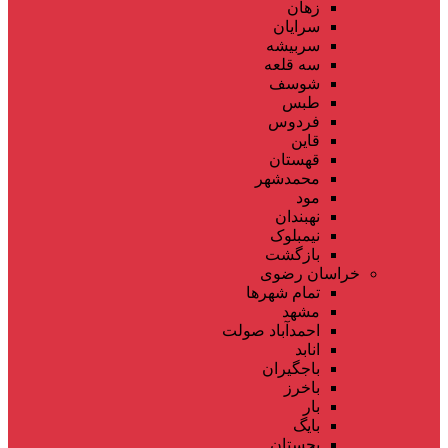
زهان
سرایان
سربیشه
سه قلعه
شوسف
طبس
فردوس
قاین
قهستان
محمدشهر
مود
نهبندان
نیمبلوک
بازگشت
خراسان رضوی
تمام شهر‌ها
مشهد
احمدآباد صولت
انابد
باجگیران
باخرز
بار
بایگ
بجستان