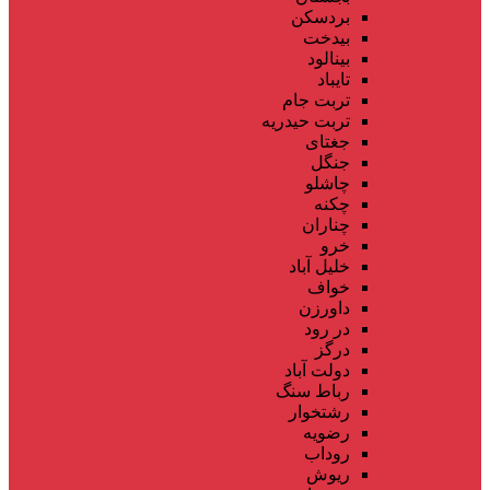
بردسکن
بیدخت
بینالود
تایباد
تربت جام
تربت حیدریه
جغتای
جنگل
چاشلو
چکنه
چناران
خرو
خلیل آباد
خواف
داورزن
در رود
درگز
دولت آباد
رباط سنگ
رشتخوار
رضویه
روداب
ریوش