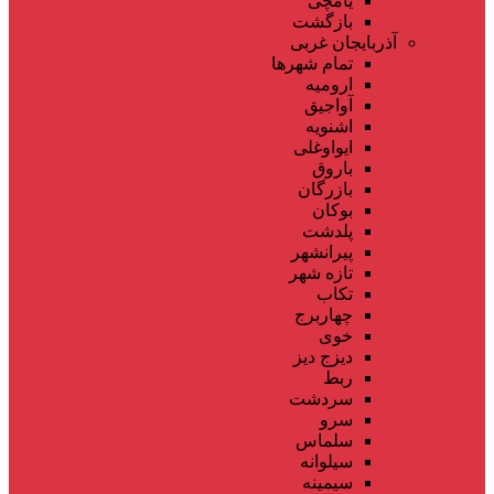
یامچی
بازگشت
آذربایجان غربی
تمام شهر‌ها
ارومیه
آواجیق
اشنویه
ایواوغلی
باروق
بازرگان
بوکان
پلدشت
پیرانشهر
تازه شهر
تکاب
چهاربرج
خوی
دیزج دیز
ربط
سردشت
سرو
سلماس
سیلوانه
سیمینه