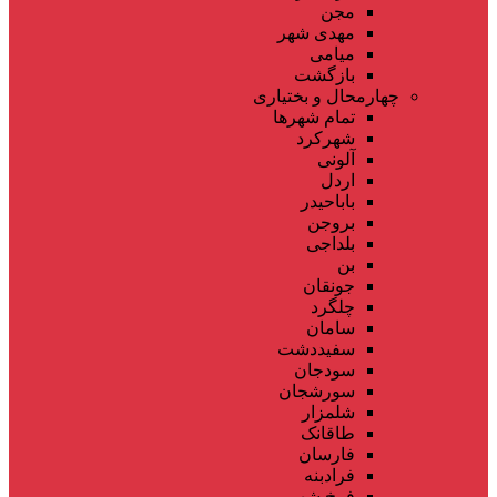
مجن
مهدی شهر
میامی
بازگشت
چهارمحال و بختیاری
تمام شهر‌ها
شهرکرد
آلونی
اردل
باباحیدر
بروجن
بلداجی
بن
جونقان
چلگرد
سامان
سفیددشت
سودجان
سورشجان
شلمزار
طاقانک
فارسان
فرادبنه
فرخ شهر