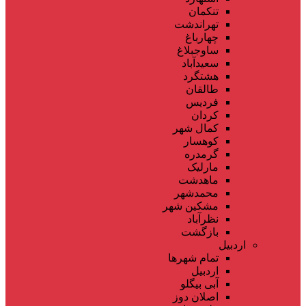
تنکمان
تهراندشت
چهارباغ
ساوجبلاغ
سعیدآباد
هشتگرد
طالقان
فردیس
کردان
کمال شهر
کوهسار
گرمدره
مارلیک
ماهدشت
محمدشهر
مشکین شهر
نظرآباد
بازگشت
اردبیل
تمام شهر‌ها
اردبیل
آبی بیگلو
اصلان دوز