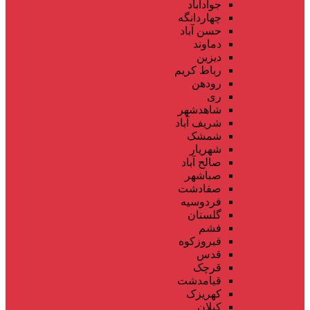
جوادآباد
چهاردانگه
حسن آباد
دماوند
دیزین
رباط کریم
رودهن
ری
شاهدشهر
شریف آباد
شمشک
شهریار
صالح آباد
صباشهر
صفادشت
فردوسیه
گلستان
فشم
فیروزکوه
قدس
قرچک
قیامدشت
کهریزک
کیلان