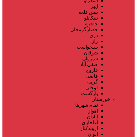
اسفراین
ایور
پیش قلعه
تیتکانلو
جاجرم
حصارگرمخان
درق
راز
سنخواست
شوقان
شیروان
صفی آباد
فاروج
قاضی
گرمه
لوجلی
بازگشت
خوزستان
تمام شهر‌ها
اهواز
آبادان
آغاجاری
اروندکنار
الوان