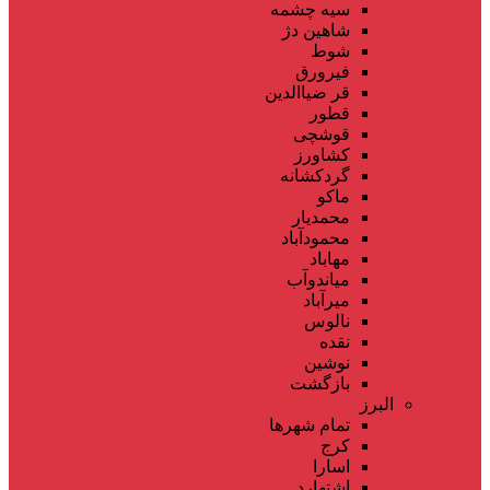
سیه چشمه
شاهین دژ
شوط
فیرورق
قر ضیاالدین
قطور
قوشچی
کشاورز
گردکشانه
ماکو
محمدیار
محمودآباد
مهاباد
میاندوآب
میرآباد
نالوس
نقده
نوشین
بازگشت
البرز
تمام شهر‌ها
کرج
اسارا
اشتهارد