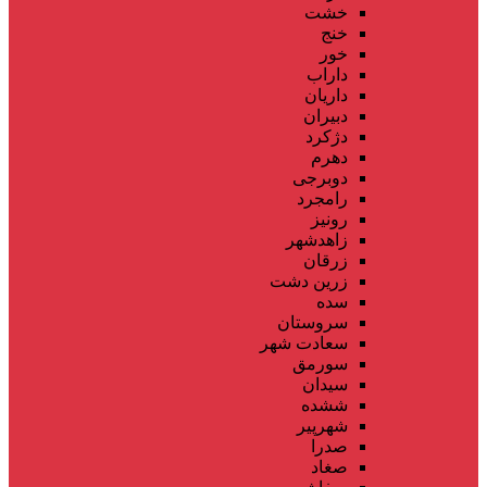
خشت
خنج
خور
داراب
داریان
دبیران
دژکرد
دهرم
دوبرجی
رامجرد
رونیز
زاهدشهر
زرقان
زرین دشت
سده
سروستان
سعادت شهر
سورمق
سیدان
ششده
شهرپیر
صدرا
صغاد