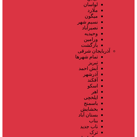
لواسان
ملارد
میگون
نسیم شهر
نصیرآباد
وحیدیه
ورامین
بازگشت
آذربایجان شرقی
تمام شهر‌ها
تبریز
آبش احمد
آذرشهر
آقکند
اسکو
اهر
ایلخچی
باسمنج
بخشایش
بستان آباد
بناب
ناب جدید
ترک