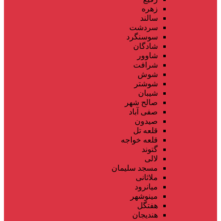
زهره
سالند
سردشت
سوسنگرد
شادگان
شاوور
شرافت
شوش
شوشتر
شیبان
صالح شهر
صفی آباد
صیدون
قلعه تل
قلعه خواجه
گتوند
لالی
مسجد سلیمان
ملاثانی
میانرود
مینوشهر
هفتگل
هندیجان