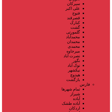
سیرکان
علی اکبر
فنوج
قصرقند
کنارک
گشت
گلمورتی
محمدآباد
محمدان
محمدی
میرجاوه
نصرت آباد
نگور
نوک آباد
نیکشهر
هیدوچ
بازگشت
فارس
تمام شهر‌ها
شیراز
آباده
آباده طشک
اردکان