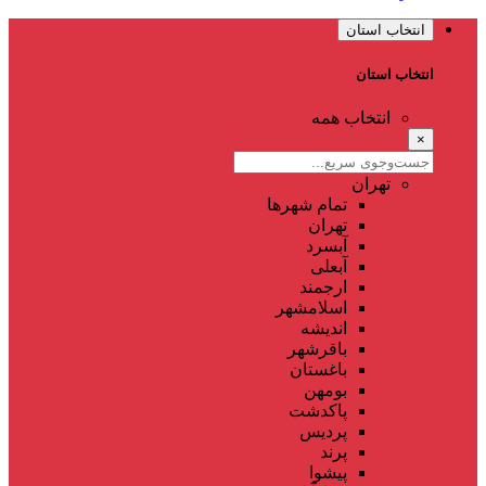
انتخاب استان
انتخاب استان
انتخاب همه
×
تهران
تمام شهر‌ها
تهران
آبسرد
آبعلی
ارجمند
اسلامشهر
اندیشه
باقرشهر
باغستان
بومهن
پاکدشت
پردیس
پرند
پیشوا