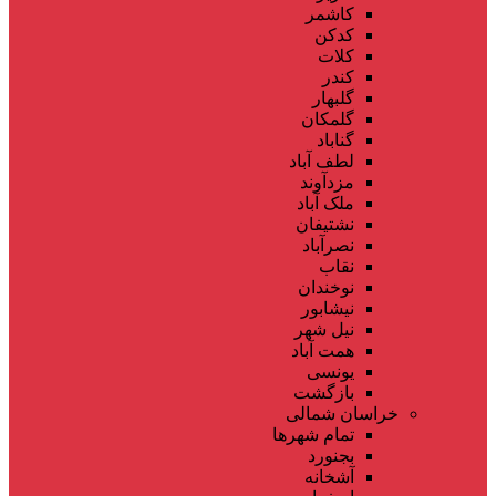
کاشمر
کدکن
کلات
کندر
گلبهار
گلمکان
گناباد
لطف آباد
مزدآوند
ملک آباد
نشتیفان
نصرآباد
نقاب
نوخندان
نیشابور
نیل شهر
همت آباد
یونسی
بازگشت
خراسان شمالی
تمام شهر‌ها
بجنورد
آشخانه