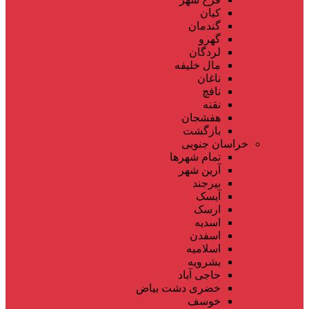
کیان
گندمان
گهرو
لردگان
مال خلیفه
ناغان
نافچ
نقنه
هفشجان
بازگشت
خراسان جنوبی
تمام شهر‌ها
آرین شهر
بیرجند
آیسک
ارسک
اسدیه
اسفدن
اسلامیه
بشرویه
حاجی آباد
خضری دشت بیاض
خوسف