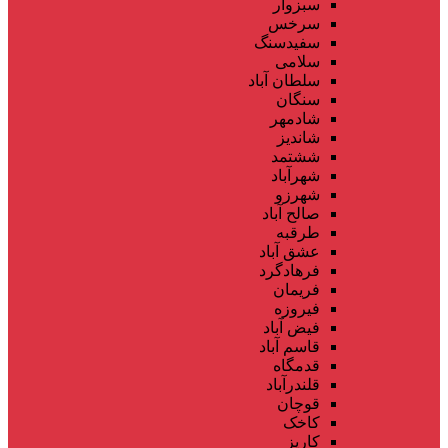
سبزوار
سرخس
سفیدسنگ
سلامی
سلطان آباد
سنگان
شادمهر
شاندیز
ششتمد
شهرآباد
شهرزو
صالح آباد
طرقبه
عشق آباد
فرهادگرد
فریمان
فیروزه
فیض آباد
قاسم آباد
قدمگاه
قلندرآباد
قوچان
کاخک
کاریز