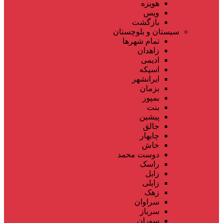
هویزه
ویس
بازگشت
سیستان و بلوچستان
تمام شهر‌ها
زاهدان
ادیمی
اسپکه
ایرانشهر
بزمان
بمپور
بنت
پیشین
جالق
چابهار
خاش
دوست محمد
راسک
زابل
زابلی
زهک
سراوان
سرباز
سوران