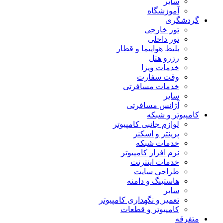
سایر
آموزشگاه
گردشگری
تور خارجی
تور داخلی
بلیط هواپیما و قطار
رزرو هتل
خدمات ویزا
وقت سفارت
خدمات مسافرتی
سایر
آژانس مسافرتی
کامپیوتر و شبکه
لوازم جانبی کامپیوتر
پرینتر و اسکنر
خدمات شبکه
نرم افزار کامپیوتر
خدمات اینترنت
طراحی سایت
هاستینگ و دامنه
سایر
تعمیر و نگهداری کامپیوتر
کامپیوتر و قطعات
متفرقه