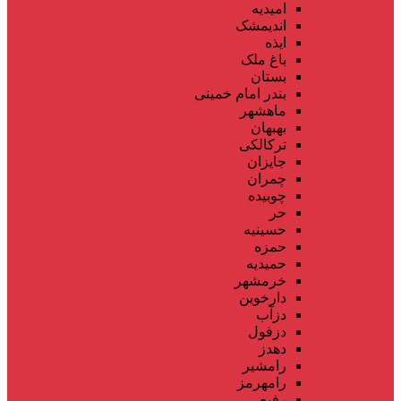
امیدیه
اندیمشک
ایذه
باغ ملک
بستان
بندر امام خمینی
ماهشهر
بهبهان
ترکالکی
جایزان
چمران
چوبیده
حر
حسینیه
حمزه
حمیدیه
خرمشهر
دارخوین
دزآب
دزفول
دهدز
رامشیر
رامهرمز
رفیع