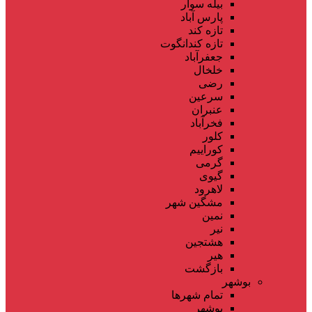
بیله سوار
پارس آباد
تازه کند
تازه کندانگوت
جعفرآباد
خلخال
رضی
سرعین
عنبران
فخرآباد
کلور
کوراییم
گرمی
گیوی
لاهرود
مشگین شهر
نمین
نیر
هشتجین
هیر
بازگشت
بوشهر
تمام شهر‌ها
بوشهر