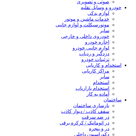
صوتی و تصویری
خودرو و وسایل نقلیه
لوازم یدکی
خدمات ماشین و موتور
موتورسیکلت و لوازم جانبی
سایر
خودروی داخلی و خارجی
اجاره خودرو
لوازم جانبی خودرو
دزدگیر و ردیاب
تزئینات خودرو
استخدام و کاریابی
مراکز کاریابی
سایر
استخدام
استخدام بازاریاب
آماده به کار
ساختمان
بازسازی ساختمان
سقف کاذب / دیوار کاذب
در ضد سرقت
در اتوماتیک / کرکره برقی
در و پنجره
دکوراسیون داخلی