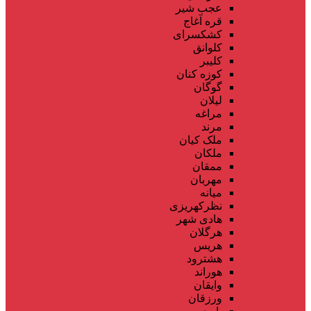
عجب شیر
قره آغاج
کشکسرای
کلوانق
کلیبر
کوزه کنان
گوگان
لیلان
مراغه
مرند
ملک کیان
ملکان
ممقان
مهربان
میانه
نظرکهریزی
هادی شهر
هرگلان
هریس
هشترود
هوراند
وایقان
ورزقان