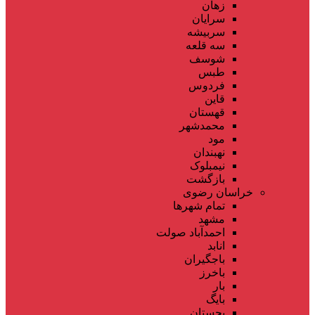
زهان
سرایان
سربیشه
سه قلعه
شوسف
طبس
فردوس
قاین
قهستان
محمدشهر
مود
نهبندان
نیمبلوک
بازگشت
خراسان رضوی
تمام شهر‌ها
مشهد
احمدآباد صولت
انابد
باجگیران
باخرز
بار
بایگ
بجستان