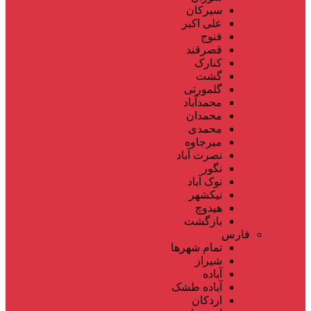
سیرکان
علی اکبر
فنوج
قصرقند
کنارک
گشت
گلمورتی
محمدآباد
محمدان
محمدی
میرجاوه
نصرت آباد
نگور
نوک آباد
نیکشهر
هیدوچ
بازگشت
فارس
تمام شهر‌ها
شیراز
آباده
آباده طشک
اردکان