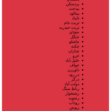
بردسکن
بیدخت
بینالود
تایباد
تربت جام
تربت حیدریه
جغتای
جنگل
چاشلو
چکنه
چناران
خرو
خلیل آباد
خواف
داورزن
در رود
درگز
دولت آباد
رباط سنگ
رشتخوار
رضویه
روداب
ریوش