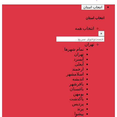
انتخاب استان
انتخاب استان
انتخاب همه
×
تهران
تمام شهر‌ها
تهران
آبسرد
آبعلی
ارجمند
اسلامشهر
اندیشه
باقرشهر
باغستان
بومهن
پاکدشت
پردیس
پرند
پیشوا