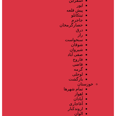
اسفراین
ایور
پیش قلعه
تیتکانلو
جاجرم
حصارگرمخان
درق
راز
سنخواست
شوقان
شیروان
صفی آباد
فاروج
قاضی
گرمه
لوجلی
بازگشت
خوزستان
تمام شهر‌ها
اهواز
آبادان
آغاجاری
اروندکنار
الوان