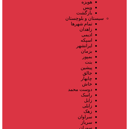
هویزه
ویس
بازگشت
سیستان و بلوچستان
تمام شهر‌ها
زاهدان
ادیمی
اسپکه
ایرانشهر
بزمان
بمپور
بنت
پیشین
جالق
چابهار
خاش
دوست محمد
راسک
زابل
زابلی
زهک
سراوان
سرباز
سوران