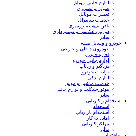
لوازم جانبی موبایل
صوتی و تصویری
تعمیرات موبایل
خدمات سانترال
تلفن بی‌سیم رومیزی
دوربین عکاسی و فیلمبرداری
سایر
خودرو و وسایل نقلیه
خودروی داخلی و خارجی
اجاره خودرو
لوازم جانبی خودرو
دزدگیر و ردیاب
تزئینات خودرو
لوازم یدکی
خدمات ماشین و موتور
موتورسیکلت و لوازم جانبی
سایر
استخدام و کاریابی
استخدام
استخدام بازاریاب
آماده به کار
مراکز کاریابی
سایر
ساختمان