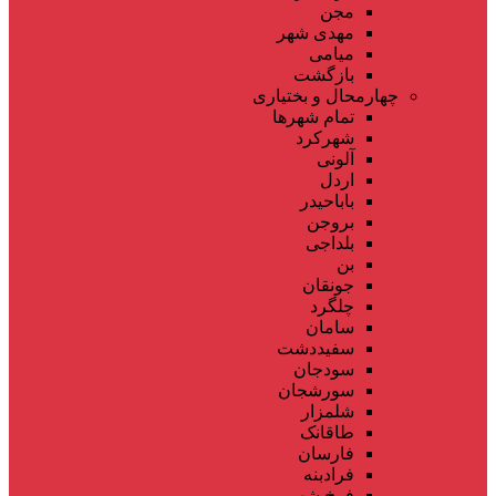
مجن
مهدی شهر
میامی
بازگشت
چهارمحال و بختیاری
تمام شهر‌ها
شهرکرد
آلونی
اردل
باباحیدر
بروجن
بلداجی
بن
جونقان
چلگرد
سامان
سفیددشت
سودجان
سورشجان
شلمزار
طاقانک
فارسان
فرادبنه
فرخ شهر