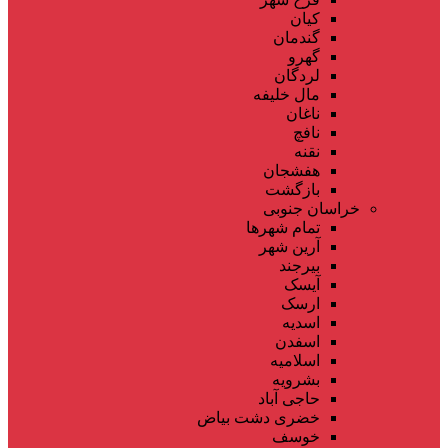
کیان
گندمان
گهرو
لردگان
مال خلیفه
ناغان
نافچ
نقنه
هفشجان
بازگشت
خراسان جنوبی
تمام شهر‌ها
آرین شهر
بیرجند
آیسک
ارسک
اسدیه
اسفدن
اسلامیه
بشرویه
حاجی آباد
خضری دشت بیاض
خوسف