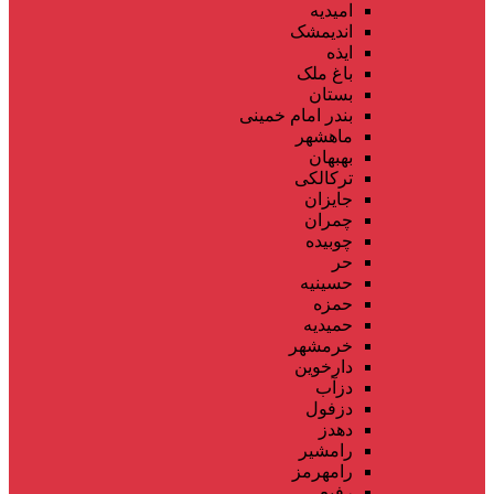
امیدیه
اندیمشک
ایذه
باغ ملک
بستان
بندر امام خمینی
ماهشهر
بهبهان
ترکالکی
جایزان
چمران
چوبیده
حر
حسینیه
حمزه
حمیدیه
خرمشهر
دارخوین
دزآب
دزفول
دهدز
رامشیر
رامهرمز
رفیع