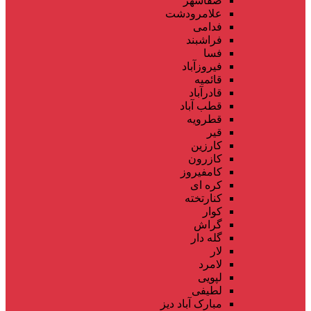
صفاشهر
علامرودشت
فدامی
فراشبند
فسا
فیروزآباد
قائمیه
قادرآباد
قطب آباد
قطرویه
قیر
کارزین
کازرون
کامفیروز
کره ای
کنارتخته
کوار
گراش
گله دار
لار
لامرد
لپویی
لطیفی
مبارک آباد دیز