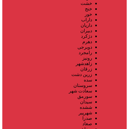
خشت
خنج
خور
داراب
داریان
دبیران
دژکرد
دهرم
دوبرجی
رامجرد
رونیز
زاهدشهر
زرقان
زرین دشت
سده
سروستان
سعادت شهر
سورمق
سیدان
ششده
شهرپیر
صدرا
صغاد