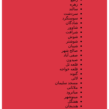
زهره
سالند
سردشت
سوسنگرد
شادگان
شاوور
شرافت
شوش
شوشتر
شیبان
صالح شهر
صفی آباد
صیدون
قلعه تل
قلعه خواجه
گتوند
لالی
مسجد سلیمان
ملاثانی
میانرود
مینوشهر
هفتگل
هندیجان