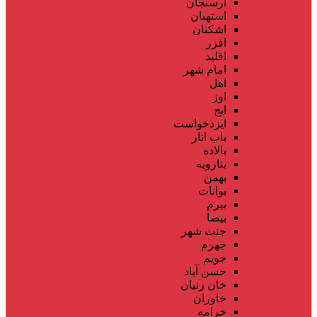
ارسنجان
استهبان
اشکنان
افزر
اقلید
امام شهر
اهل
اوز
ایج
ایزدخواست
باب انار
بالاده
بنارویه
بهمن
بوانات
بیرم
بیضا
جنت شهر
جهرم
جویم
حسن آباد
خان زنیان
خاوران
خرامه