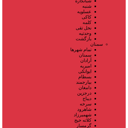
شبانکاره
شنبه
عسلویه
کاکی
کلمه
نخل تقی
وحدتیه
بازگشت
سمنان
تمام شهر‌ها
سمنان
آرادان
امیریه
ایوانکی
بسطام
بیارجمند
دامغان
درجزین
دیباج
سرخه
شاهرود
شهمیرزاد
کلاته خیج
گرمسار