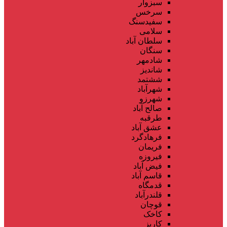
سبزوار
سرخس
سفیدسنگ
سلامی
سلطان آباد
سنگان
شادمهر
شاندیز
ششتمد
شهرآباد
شهرزو
صالح آباد
طرقبه
عشق آباد
فرهادگرد
فریمان
فیروزه
فیض آباد
قاسم آباد
قدمگاه
قلندرآباد
قوچان
کاخک
کاریز