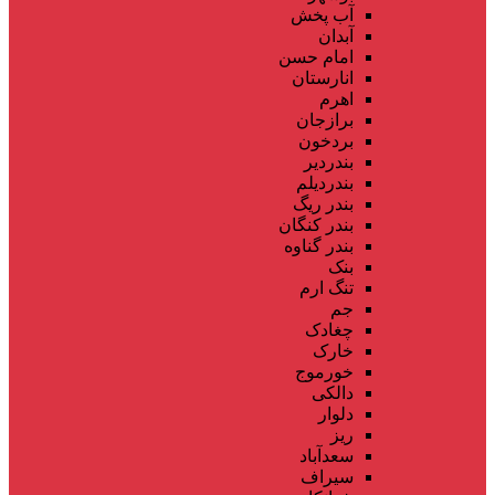
آب پخش
آبدان
امام حسن
انارستان
اهرم
برازجان
بردخون
بندردیر
بندردیلم
بندر ریگ
بندر کنگان
بندر گناوه
بنک
تنگ ارم
جم
چغادک
خارک
خورموج
دالکی
دلوار
ریز
سعدآباد
سیراف