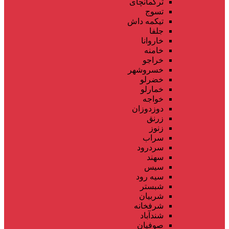
ترکمانچای
تسوج
تیکمه داش
جلفا
خاروانا
خامنه
خراجو
خسروشهر
خضرلو
خمارلو
خواجه
دوزدوزان
زرنق
زنوز
سراب
سردرود
سهند
سیس
سیه رود
شبستر
شربیان
شرفخانه
شندآباد
صوفیان