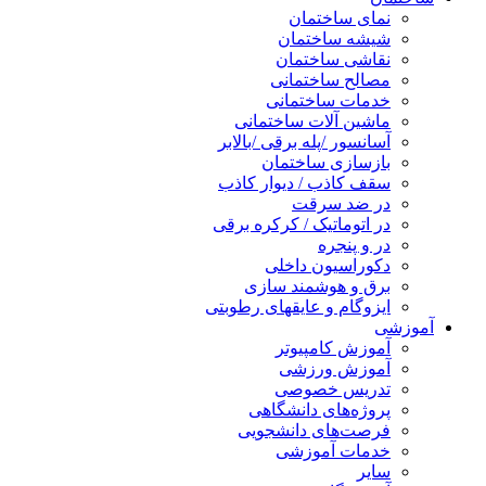
نمای ساختمان
شیشه ساختمان
نقاشی ساختمان
مصالح ساختمانی
خدمات ساختمانی
ماشین آلات ساختمانی
آسانسور /پله برقی /بالابر
بازسازی ساختمان
سقف کاذب / دیوار کاذب
در ضد سرقت
در اتوماتیک / کرکره برقی
در و پنجره
دکوراسیون داخلی
برق و هوشمند سازی
ایزوگام و عایقهای رطوبتی
آموزشی
آموزش کامپیوتر
آموزش ورزشی
تدریس خصوصی
پروژه‌های دانشگاهی
فرصت‌های دانشجویی
خدمات آموزشی
سایر