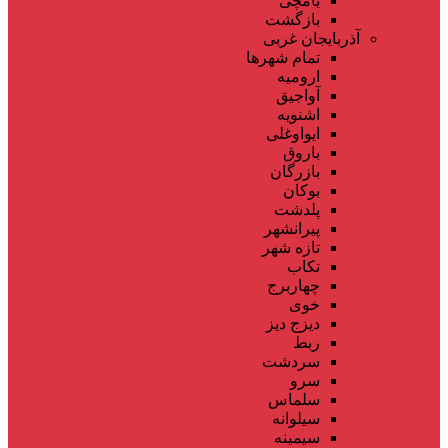
یامچی
بازگشت
آذربایجان غربی
تمام شهر‌ها
ارومیه
آواجیق
اشنویه
ایواوغلی
باروق
بازرگان
بوکان
پلدشت
پیرانشهر
تازه شهر
تکاب
چهاربرج
خوی
دیزج دیز
ربط
سردشت
سرو
سلماس
سیلوانه
سیمینه