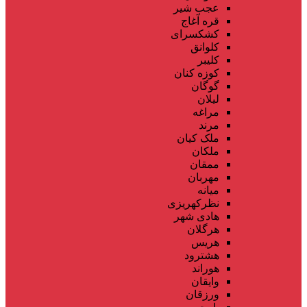
عجب شیر
قره آغاج
کشکسرای
کلوانق
کلیبر
کوزه کنان
گوگان
لیلان
مراغه
مرند
ملک کیان
ملکان
ممقان
مهربان
میانه
نظرکهریزی
هادی شهر
هرگلان
هریس
هشترود
هوراند
وایقان
ورزقان