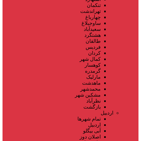
تنکمان
تهراندشت
چهارباغ
ساوجبلاغ
سعیدآباد
هشتگرد
طالقان
فردیس
کردان
کمال شهر
کوهسار
گرمدره
مارلیک
ماهدشت
محمدشهر
مشکین شهر
نظرآباد
بازگشت
اردبیل
تمام شهر‌ها
اردبیل
آبی بیگلو
اصلان دوز