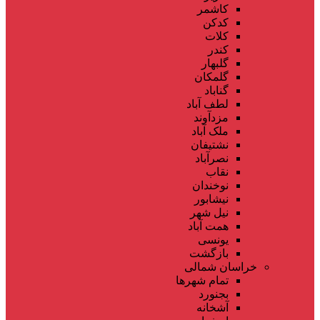
کاشمر
کدکن
کلات
کندر
گلبهار
گلمکان
گناباد
لطف آباد
مزدآوند
ملک آباد
نشتیفان
نصرآباد
نقاب
نوخندان
نیشابور
نیل شهر
همت آباد
یونسی
بازگشت
خراسان شمالی
تمام شهر‌ها
بجنورد
آشخانه