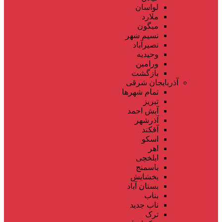
لواسان
ملارد
میگون
نسیم شهر
نصیرآباد
وحیدیه
ورامین
بازگشت
آذربایجان شرقی
تمام شهر‌ها
تبریز
آبش احمد
آذرشهر
آقکند
اسکو
اهر
ایلخچی
باسمنج
بخشایش
بستان آباد
بناب
ناب جدید
ترک