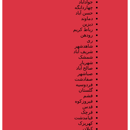
جوادآباد
چهاردانگه
حسن آباد
دماوند
دیزین
رباط کریم
رودهن
ری
شاهدشهر
شریف آباد
شمشک
شهریار
صالح آباد
صباشهر
صفادشت
فردوسیه
گلستان
فشم
فیروزکوه
قدس
قرچک
قیامدشت
کهریزک
کیلان