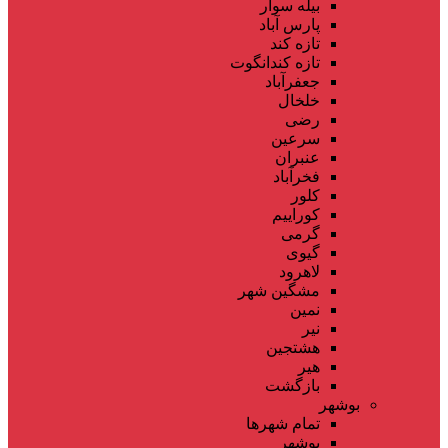
بیله سوار
پارس آباد
تازه کند
تازه کندانگوت
جعفرآباد
خلخال
رضی
سرعین
عنبران
فخرآباد
کلور
کوراییم
گرمی
گیوی
لاهرود
مشگین شهر
نمین
نیر
هشتجین
هیر
بازگشت
بوشهر
تمام شهر‌ها
بوشهر