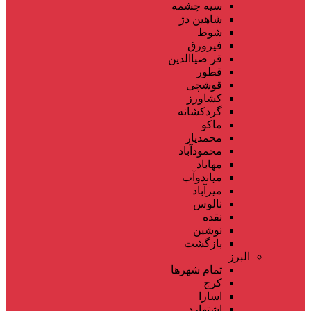
سیه چشمه
شاهین دژ
شوط
فیرورق
قر ضیاالدین
قطور
قوشچی
کشاورز
گردکشانه
ماکو
محمدیار
محمودآباد
مهاباد
میاندوآب
میرآباد
نالوس
نقده
نوشین
بازگشت
البرز
تمام شهر‌ها
کرج
اسارا
اشتهارد