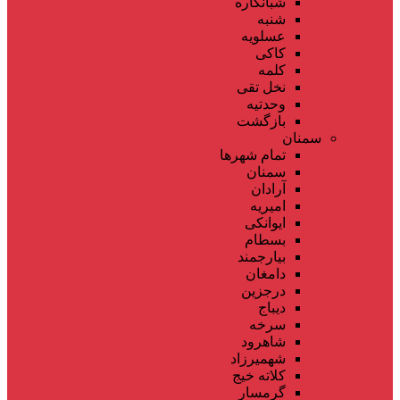
شبانکاره
شنبه
عسلویه
کاکی
کلمه
نخل تقی
وحدتیه
بازگشت
سمنان
تمام شهر‌ها
سمنان
آرادان
امیریه
ایوانکی
بسطام
بیارجمند
دامغان
درجزین
دیباج
سرخه
شاهرود
شهمیرزاد
کلاته خیج
گرمسار