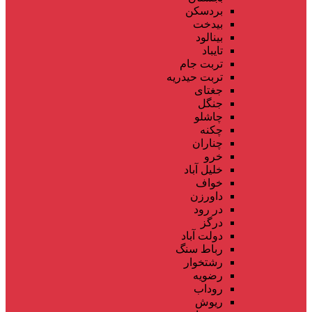
بردسکن
بیدخت
بینالود
تایباد
تربت جام
تربت حیدریه
جغتای
جنگل
چاشلو
چکنه
چناران
خرو
خلیل آباد
خواف
داورزن
در رود
درگز
دولت آباد
رباط سنگ
رشتخوار
رضویه
روداب
ریوش