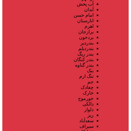
آب پخش
آبدان
امام حسن
انارستان
اهرم
برازجان
بردخون
بندردیر
بندردیلم
بندر ریگ
بندر کنگان
بندر گناوه
بنک
تنگ ارم
جم
چغادک
خارک
خورموج
دالکی
دلوار
ریز
سعدآباد
سیراف