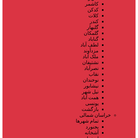
کاشمر
کدکن
کلات
کندر
گلبهار
گلمکان
گناباد
لطف آباد
مزدآوند
ملک آباد
نشتیفان
نصرآباد
نقاب
نوخندان
نیشابور
نیل شهر
همت آباد
یونسی
بازگشت
خراسان شمالی
تمام شهر‌ها
بجنورد
آشخانه