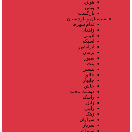
هویزه
ویس
بازگشت
سیستان و بلوچستان
تمام شهر‌ها
زاهدان
ادیمی
اسپکه
ایرانشهر
بزمان
بمپور
بنت
پیشین
جالق
چابهار
خاش
دوست محمد
راسک
زابل
زابلی
زهک
سراوان
سرباز
سوران