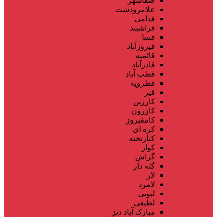
صفاشهر
علامرودشت
فدامی
فراشبند
فسا
فیروزآباد
قائمیه
قادرآباد
قطب آباد
قطرویه
قیر
کارزین
کازرون
کامفیروز
کره ای
کنارتخته
کوار
گراش
گله دار
لار
لامرد
لپویی
لطیفی
مبارک آباد دیز