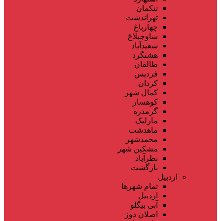
تنکمان
تهراندشت
چهارباغ
ساوجبلاغ
سعیدآباد
هشتگرد
طالقان
فردیس
کردان
کمال شهر
کوهسار
گرمدره
مارلیک
ماهدشت
محمدشهر
مشکین شهر
نظرآباد
بازگشت
اردبیل
تمام شهر‌ها
اردبیل
آبی بیگلو
اصلان دوز