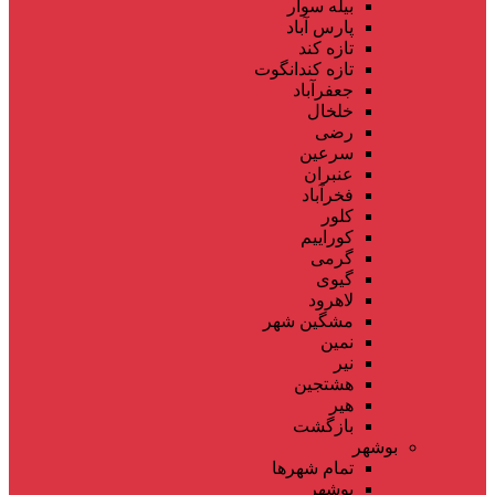
بیله سوار
پارس آباد
تازه کند
تازه کندانگوت
جعفرآباد
خلخال
رضی
سرعین
عنبران
فخرآباد
کلور
کوراییم
گرمی
گیوی
لاهرود
مشگین شهر
نمین
نیر
هشتجین
هیر
بازگشت
بوشهر
تمام شهر‌ها
بوشهر