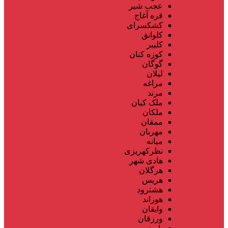
عجب شیر
قره آغاج
کشکسرای
کلوانق
کلیبر
کوزه کنان
گوگان
لیلان
مراغه
مرند
ملک کیان
ملکان
ممقان
مهربان
میانه
نظرکهریزی
هادی شهر
هرگلان
هریس
هشترود
هوراند
وایقان
ورزقان