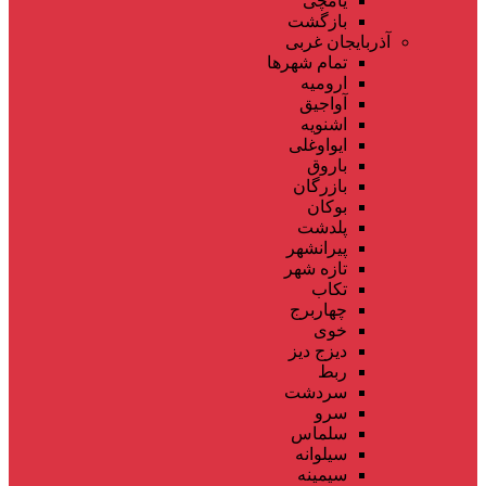
یامچی
بازگشت
آذربایجان غربی
تمام شهر‌ها
ارومیه
آواجیق
اشنویه
ایواوغلی
باروق
بازرگان
بوکان
پلدشت
پیرانشهر
تازه شهر
تکاب
چهاربرج
خوی
دیزج دیز
ربط
سردشت
سرو
سلماس
سیلوانه
سیمینه