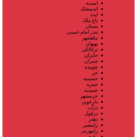
امیدیه
اندیمشک
ایذه
باغ ملک
بستان
بندر امام خمینی
ماهشهر
بهبهان
ترکالکی
جایزان
چمران
چوبیده
حر
حسینیه
حمزه
حمیدیه
خرمشهر
دارخوین
دزآب
دزفول
دهدز
رامشیر
رامهرمز
رفیع