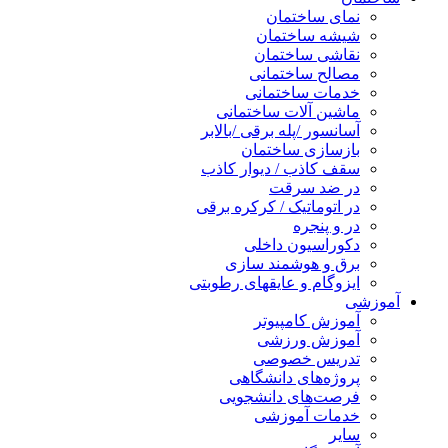
نمای ساختمان
شیشه ساختمان
نقاشی ساختمان
مصالح ساختمانی
خدمات ساختمانی
ماشین آلات ساختمانی
آسانسور /پله برقی /بالابر
بازسازی ساختمان
سقف کاذب / دیوار کاذب
در ضد سرقت
در اتوماتیک / کرکره برقی
در و پنجره
دکوراسیون داخلی
برق و هوشمند سازی
ایزوگام و عایقهای رطوبتی
آموزشی
آموزش کامپیوتر
آموزش ورزشی
تدریس خصوصی
پروژه‌های دانشگاهی
فرصت‌های دانشجویی
خدمات آموزشی
سایر