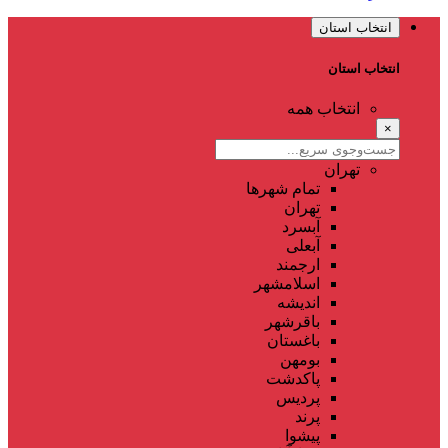
انتخاب استان
انتخاب استان
انتخاب همه
×
تهران
تمام شهر‌ها
تهران
آبسرد
آبعلی
ارجمند
اسلامشهر
اندیشه
باقرشهر
باغستان
بومهن
پاکدشت
پردیس
پرند
پیشوا