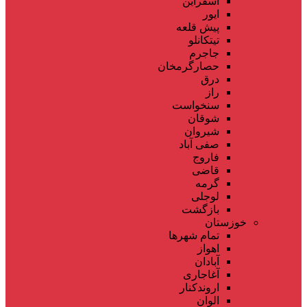
اسفراین
ایور
پیش قلعه
تیتکانلو
جاجرم
حصارگرمخان
درق
راز
سنخواست
شوقان
شیروان
صفی آباد
فاروج
قاضی
گرمه
لوجلی
بازگشت
خوزستان
تمام شهر‌ها
اهواز
آبادان
آغاجاری
اروندکنار
الوان