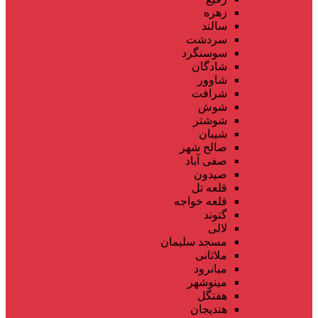
زهره
سالند
سردشت
سوسنگرد
شادگان
شاوور
شرافت
شوش
شوشتر
شیبان
صالح شهر
صفی آباد
صیدون
قلعه تل
قلعه خواجه
گتوند
لالی
مسجد سلیمان
ملاثانی
میانرود
مینوشهر
هفتگل
هندیجان