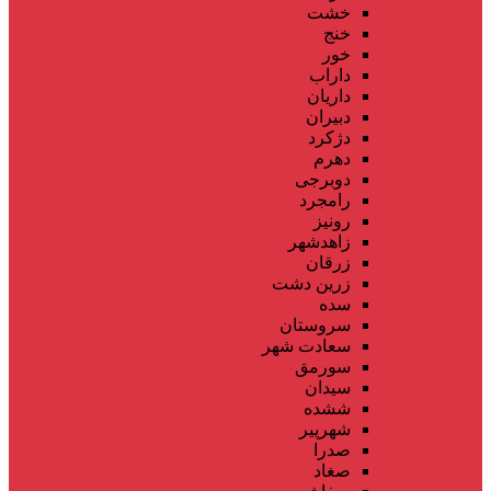
خشت
خنج
خور
داراب
داریان
دبیران
دژکرد
دهرم
دوبرجی
رامجرد
رونیز
زاهدشهر
زرقان
زرین دشت
سده
سروستان
سعادت شهر
سورمق
سیدان
ششده
شهرپیر
صدرا
صغاد