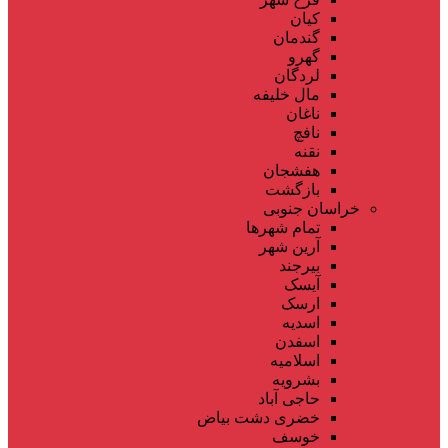
کیان
گندمان
گهرو
لردگان
مال خلیفه
ناغان
نافچ
نقنه
هفشجان
بازگشت
خراسان جنوبی
تمام شهر‌ها
آرین شهر
بیرجند
آیسک
ارسک
اسدیه
اسفدن
اسلامیه
بشرویه
حاجی آباد
خضری دشت بیاض
خوسف