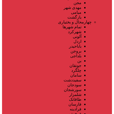
مجن
مهدی شهر
میامی
بازگشت
چهارمحال و بختیاری
تمام شهر‌ها
شهرکرد
آلونی
اردل
باباحیدر
بروجن
بلداجی
بن
جونقان
چلگرد
سامان
سفیددشت
سودجان
سورشجان
شلمزار
طاقانک
فارسان
فرادبنه
فرخ شهر