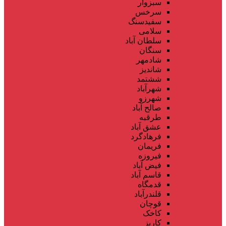
سبزوار
سرخس
سفیدسنگ
سلامی
سلطان آباد
سنگان
شادمهر
شاندیز
ششتمد
شهرآباد
شهرزو
صالح آباد
طرقبه
عشق آباد
فرهادگرد
فریمان
فیروزه
فیض آباد
قاسم آباد
قدمگاه
قلندرآباد
قوچان
کاخک
کاریز