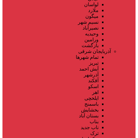
لواسان
ملارد
میگون
نسیم شهر
نصیرآباد
وحیدیه
ورامین
بازگشت
آذربایجان شرقی
تمام شهر‌ها
تبریز
آبش احمد
آذرشهر
آقکند
اسکو
اهر
ایلخچی
باسمنج
بخشایش
بستان آباد
بناب
ناب جدید
ترک