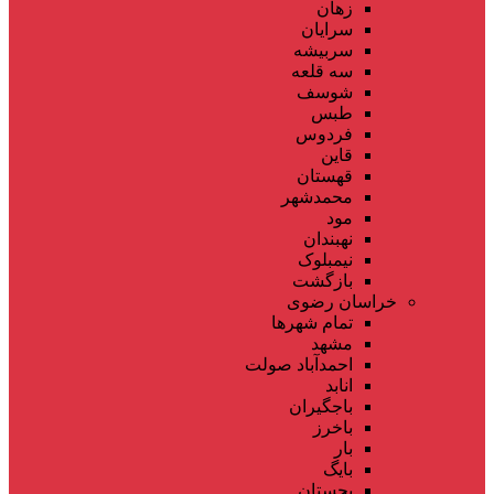
زهان
سرایان
سربیشه
سه قلعه
شوسف
طبس
فردوس
قاین
قهستان
محمدشهر
مود
نهبندان
نیمبلوک
بازگشت
خراسان رضوی
تمام شهر‌ها
مشهد
احمدآباد صولت
انابد
باجگیران
باخرز
بار
بایگ
بجستان