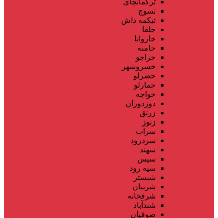
ترکمانچای
تسوج
تیکمه داش
جلفا
خاروانا
خامنه
خراجو
خسروشهر
خضرلو
خمارلو
خواجه
دوزدوزان
زرنق
زنوز
سراب
سردرود
سهند
سیس
سیه رود
شبستر
شربیان
شرفخانه
شندآباد
صوفیان