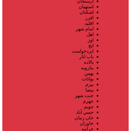
ارسنجان
استهبان
اشکنان
افزر
اقلید
امام شهر
اهل
اوز
ایج
ایزدخواست
باب انار
بالاده
بنارویه
بهمن
بوانات
بیرم
بیضا
جنت شهر
جهرم
جویم
حسن آباد
خان زنیان
خاوران
خرامه