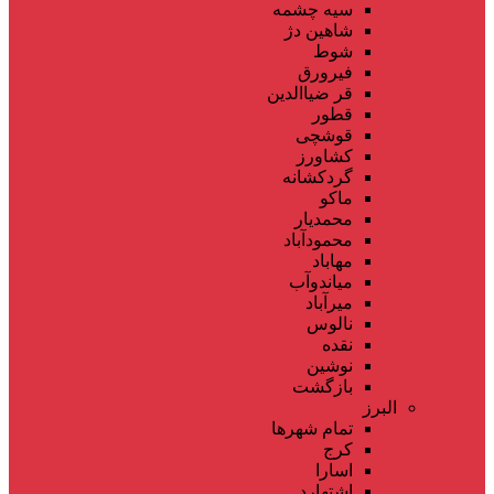
سیه چشمه
شاهین دژ
شوط
فیرورق
قر ضیاالدین
قطور
قوشچی
کشاورز
گردکشانه
ماکو
محمدیار
محمودآباد
مهاباد
میاندوآب
میرآباد
نالوس
نقده
نوشین
بازگشت
البرز
تمام شهر‌ها
کرج
اسارا
اشتهارد