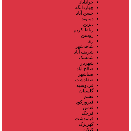
جوادآباد
چهاردانگه
حسن آباد
دماوند
دیزین
رباط کریم
رودهن
ری
شاهدشهر
شریف آباد
شمشک
شهریار
صالح آباد
صباشهر
صفادشت
فردوسیه
گلستان
فشم
فیروزکوه
قدس
قرچک
قیامدشت
کهریزک
کیلان