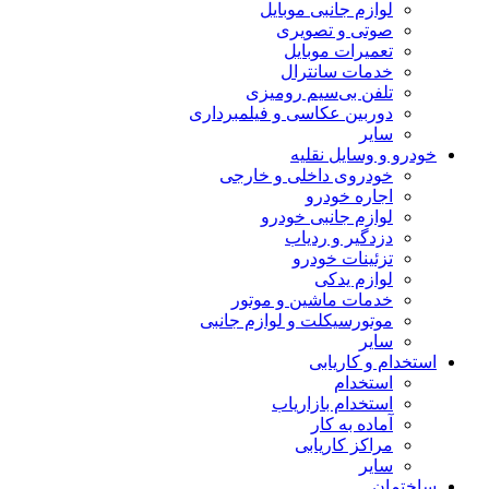
لوازم جانبی موبایل
صوتی و تصویری
تعمیرات موبایل
خدمات سانترال
تلفن بی‌سیم رومیزی
دوربین عکاسی و فیلمبرداری
سایر
خودرو و وسایل نقلیه
خودروی داخلی و خارجی
اجاره خودرو
لوازم جانبی خودرو
دزدگیر و ردیاب
تزئینات خودرو
لوازم یدکی
خدمات ماشین و موتور
موتورسیکلت و لوازم جانبی
سایر
استخدام و کاریابی
استخدام
استخدام بازاریاب
آماده به کار
مراکز کاریابی
سایر
ساختمان