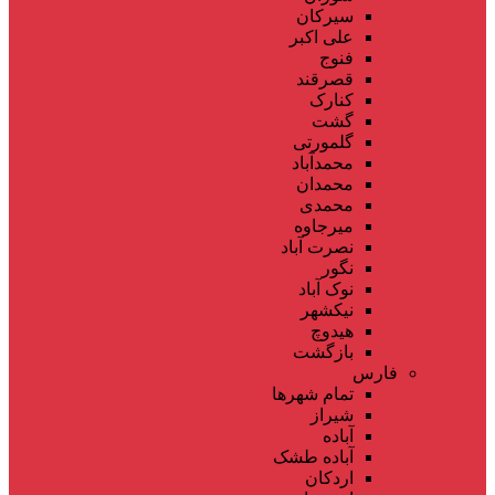
سیرکان
علی اکبر
فنوج
قصرقند
کنارک
گشت
گلمورتی
محمدآباد
محمدان
محمدی
میرجاوه
نصرت آباد
نگور
نوک آباد
نیکشهر
هیدوچ
بازگشت
فارس
تمام شهر‌ها
شیراز
آباده
آباده طشک
اردکان