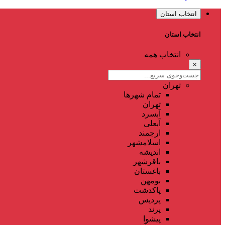
انتخاب استان
انتخاب استان
انتخاب همه
×
تهران
تمام شهر‌ها
تهران
آبسرد
آبعلی
ارجمند
اسلامشهر
اندیشه
باقرشهر
باغستان
بومهن
پاکدشت
پردیس
پرند
پیشوا