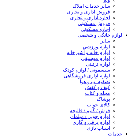
ویلا
سایر خدمات املاک
فروش اداری و تجاری
اجاره اداری و تجاری
فروش مسکونی
اجاره مسکونی
لوازم خانگی و شخصی
سایر
لوازم ورزشی
لوازم خانه و آشپزخانه
لوازم موسیقی
لوازم تزئینی
سیسمونی / لوازم کودک
لوازم اداری فروشگاهی
تصفیه آب و هوا
کیف و کفش
مجله و کتاب
پوشاک
کالای خواب
فرش / گلیم / قالیچه
لوازم چوبی / مبلمان
لوازم برقی و گازی
اسباب بازی
خدمات