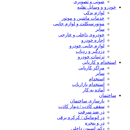
صوتی و تصویری
خودرو و وسایل نقلیه
لوازم یدکی
خدمات ماشین و موتور
موتورسیکلت و لوازم جانبی
سایر
خودروی داخلی و خارجی
اجاره خودرو
لوازم جانبی خودرو
دزدگیر و ردیاب
تزئینات خودرو
استخدام و کاریابی
مراکز کاریابی
سایر
استخدام
استخدام بازاریاب
آماده به کار
ساختمان
بازسازی ساختمان
سقف کاذب / دیوار کاذب
در ضد سرقت
در اتوماتیک / کرکره برقی
در و پنجره
دکوراسیون داخلی